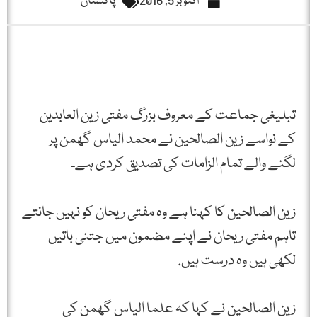
اکتوبر 5, 2016
پاکستان
تبلیغی جماعت کے معروف بزرگ مفتی زین العابدین
کے نواسے زین الصالحین نے محمد الیاس گھمن پر
لگنے والے تمام الزامات کی تصدیق کردی ہے۔
زین الصالحین کا کہنا ہے وہ مفتی ریحان کو نہیں جانتے
تاہم مفتی ریحان نے اپنے مضمون میں جتنی باتیں
لکھی ہیں وہ درست ہیں.
زین الصالحین نے کہا کہ علما الیاس گھمن کی