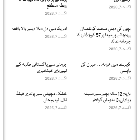
رابطہ منطقع
اگست 7, 2026
اگست 7, 2026
بچوں کی ذہنی صحت کو نقصان
امریکا میں دل دہلا دینے والا واقعہ
پہنچانے پر میٹا پر 57 کروڑ ڈالرز کا
اگست 7, 2026
جرمانہ عائد
اگست 7, 2026
کچرے میں خزانہ… حیران کن
جرمنی سے پاکستانی طلبہ کے
واپسی
لیے بڑی خوشخبری
اگست 7, 2026
اگست 7, 2026
ہڑپہ: 12 سالہ بچے سے مبینہ
خشک مچھلی سے پولٹری فیلڈ
زیادتی، 3 ملزمان گرفتار
تک، نیا رجحان
اگست 7, 2026
اگست 7, 2026