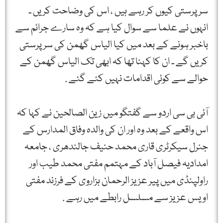
سرپرستی کیوں کر رہے ہیں ، اس کی وضاحت کریں ۔
انہوں نے علما سے سوال کیا ہے کہ وہ سارے جرائم سے
باخبر ہونے کے بعد میں کیا الیاس گھمن کی سر پرستی
کریں گے ۔ ان کا کہنا تھا کہ ابھی تک الیاس گھمن کے
حوالے سے کوئی اقدامات نہیں کئے گئے .
آئی بی سی اردو سے گفتگو میں زین الصالحین نے کہا کہ
اس واقعے کے بعد وہ اور ان کی والدہ وفاق المدارس کے
جنرل سیکرٹری قاری محمد حنیف جالندھری ، جامعہ
امدادیہ فیصل آباد کے مہتمم مفتی محمد طیب اور
راولپنڈی میں پیر عزیز الرحمان ہزاروی کے فرزند مفتی
اویس عزیز سے مسلسل رابطے میں رہے .