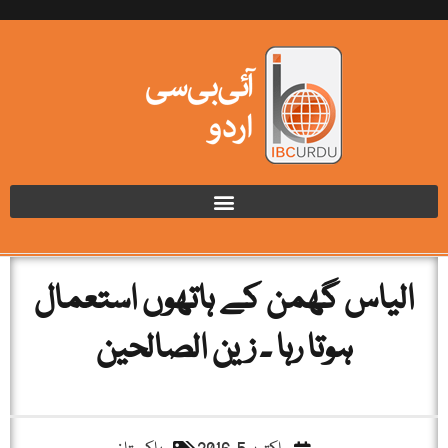
الیاس گھمن کے ہاتھوں استعمال
ہوتا رہا ۔ زین الصالحین