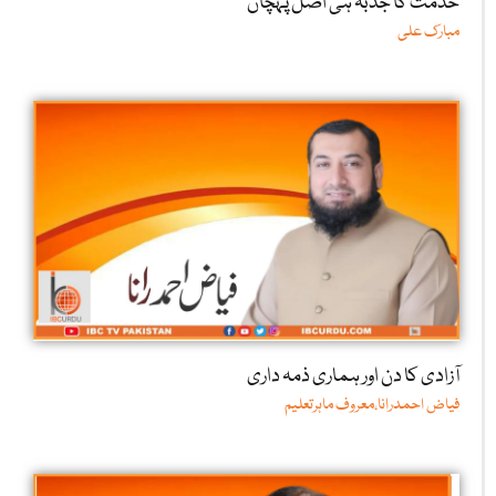
خدمت کا جذبہ ہی اصل پہچان
مبارک علی
آزادی کا دن اور ہماری ذمہ داری
فیاض احمدرانا،معروف ماہرتعلیم