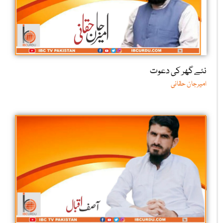
نئے گھر کی دعوت
امیرجان حقانی