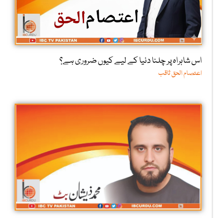
اس شاہراہ پر چلنا دنیا کے لیے کیوں ضروری ہے؟
اعتصام الحق ثاقب