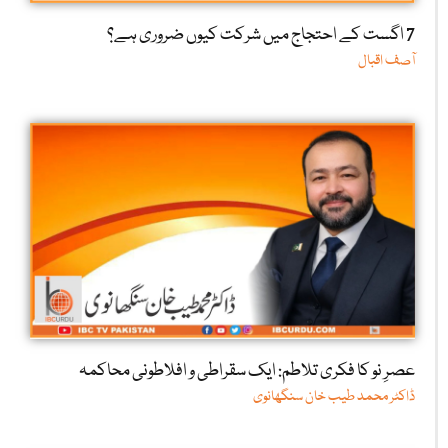
7 اگست کے احتجاج میں شرکت کیوں ضروری ہے؟
آصف اقبال
عصرِ نو کا فکری تلاطم: ایک سقراطی و افلاطونی محاکمہ
ڈاکٹر محمد طیب خان سنگھانوی