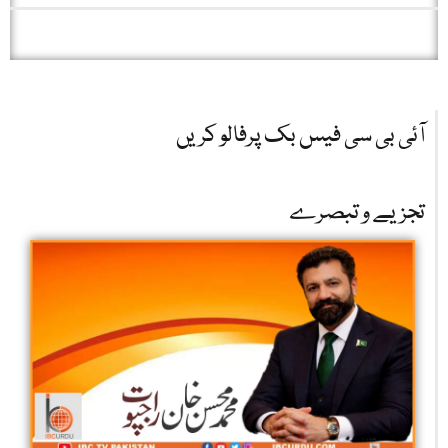
آئی بی سی فیس بک پرفالو کریں
تجزیے و تبصرے