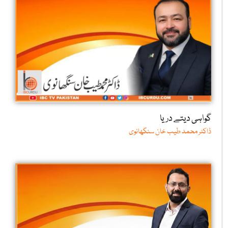
گواہی دیتے دریا
ڈاکٹر محمد طیب خان سنگھانوی