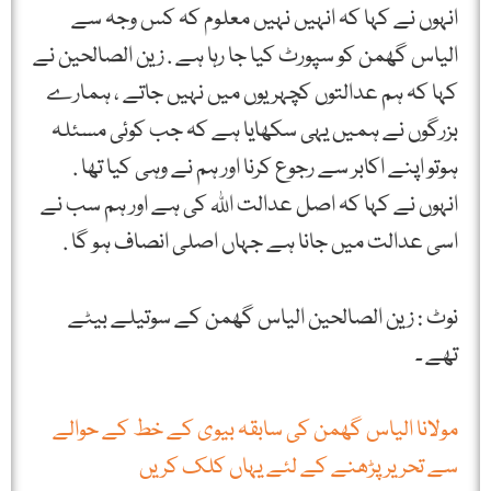
انہوں نے کہا کہ انہیں نہیں معلوم کہ کس وجہ سے
الیاس گھمن کو سپورٹ کیا جا رہا ہے . زین الصالحین نے
کہا کہ ہم عدالتوں کچہریوں میں نہیں جاتے ، ہمارے
بزرگوں نے ہمیں یہی سکھایا ہے کہ جب کوئی مسئلہ
ہوتو اپنے اکابر سے رجوع کرنا اور ہم نے وہی کیا تھا .
انہوں نے کہا کہ اصل عدالت اللہ کی ہے اور ہم سب نے
اسی عدالت میں جانا ہے جہاں اصلی انصاف ہو گا .
نوٹ : زین الصالحین الیاس گھمن کے سوتیلے بیٹے
تھے ۔
مولانا الیاس گھمن کی سابقہ بیوی کے خط کے حوالے
سے تحریر پڑھنے کے لئے یہاں کلک کریں