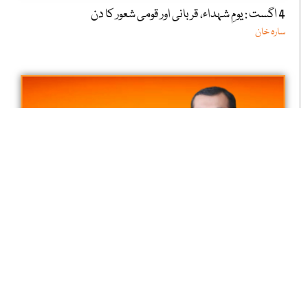
4 اگست : یومِ شہداء، قربانی اور قومی شعور کا دن
سارہ خان
داتا گنج بخشؒ: علم اور محبت کا لازوال سفر
فیاض احمد رانا