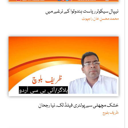
نیپال سیکولر ریاست ہندوتوا کے نرغے میں
محمد محسن خان راجپوت
خشک مچھلی سے پولٹری فیلڈ تک، نیا رجحان
ظریف بلوچ