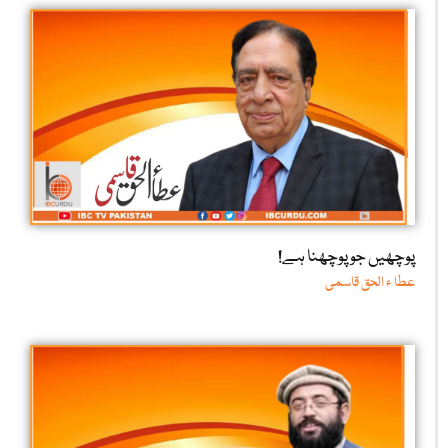
پوچھیں جو پوچھنا ہے!
عطا ء الحق قاسمی