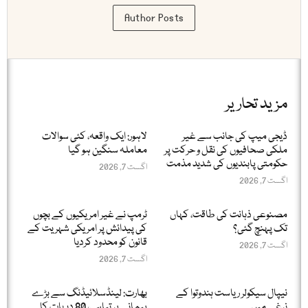
Author Posts
مزید تحاریر
ڈیجی میپ کی جانب سے غیر
لاہور: ایک واقعہ، کئی سوالات
ملکی صحافیوں کی نقل و حرکت پر
معاملہ سنگین ہو گیا
حکومتی پابندیوں کی شدید مذمت
اگست 7, 2026
اگست 7, 2026
مصنوعی ذہانت کی طاقت، کہاں
ٹرمپ نے غیر امریکیوں کے بچوں
تک پہنچ گئی؟
کی پیدائش پر امریکی شہریت کے
قانون کو محدود کردیا
اگست 7, 2026
اگست 7, 2026
نیپال سیکولر ریاست ہندوتوا کے
بھارت: لینڈسلائیڈنگ سے بڑے
نرغے میں
پیمانے پر تباہی، 80 دیہات کا