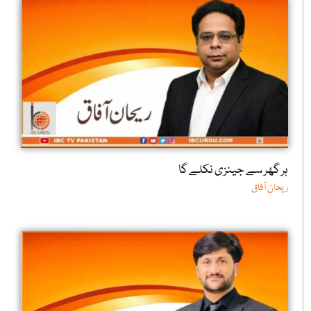
ہر گھر سے جینزی نکلے گا
ریحان آفاق