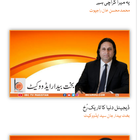
یہ میرا کراچی ہے
محمد محسن خان راجپوت
ڈیجیٹل دنیا کا تاریک رُخ
بخت بیدار جان سید ایڈووکیٹ