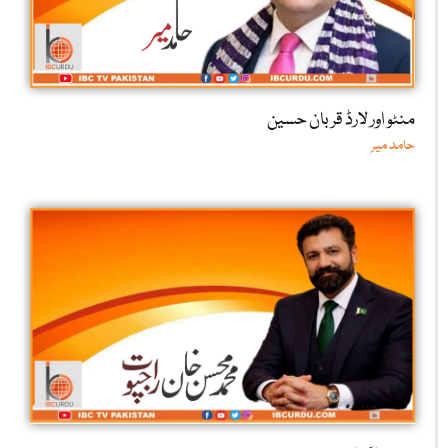
منٹو اور لارڈ قربان حسین
حامد میر