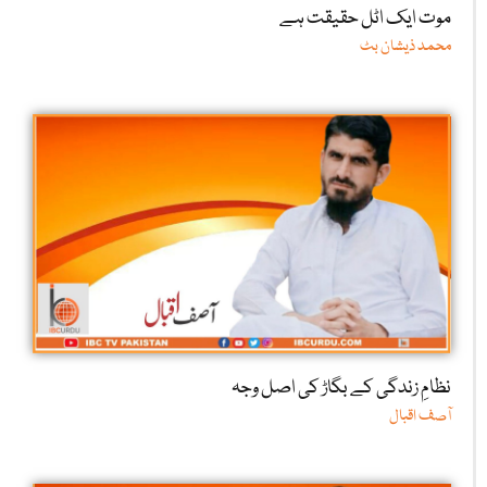
موت ایک اٹل حقیقت ہے
محمد ذیشان بٹ
نظامِ زندگی کے بگاڑ کی اصل وجہ
آصف اقبال