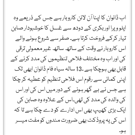
اب ڈانوان کا اپنا آن لائن کاروبار ہے جس کے ذریعے وہ
ایلو ویرا اور بکری کے دودھ سے غسل کا خوشبودار صابن
تیار کرکے فروخت کرتا ہے۔ صفر سے شروع ہونے والے
اس کاروبار نے وقت کے ساتھ ساتھ غیر معمولی ترقی
کی اور اب وہ مختلف فلاحی تنظیموں کی مدد کرنے کے
قابل بھی ہوچکا ہے ۔13 سالہ سیاہ فام ڈانوان ابھی تک
اپنی کمائی سے رقوم اس فلاحی تنظیم کو عطیہ کر چکا
ہے جس نے بے گھر ہونے کے دور میں اس کی اور اس
کی والدہ کی مدد کی تھی۔اس کے علاوہ وہ صابن کی
ایک بڑی کھیپ بھی اس ادارے کو دے چکا ہے تا کہ
اس کی یہ پروڈکٹ بھی ضرورت مندوں کو مفت میسر
ہو۔