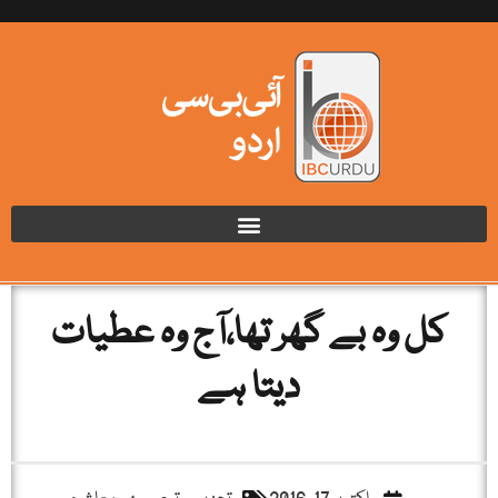
کل وہ بے گھر تھا،آج وہ عطیات
دیتا ہے