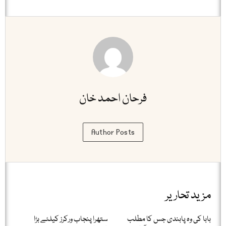
فرحان احمد خان
Author Posts
مزید تحاریر
بابا کی وہ پابندی جس کا مطلب
ستھرا پنجاب ورکرز کیلئے بڑا