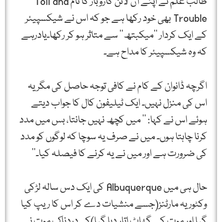
طالب علم نے اپنے آن لائن کاروبار کا نام Toil and
Trouble بھی خود رکھا ہے جو کہ اس نے شیکسپیئر
کے ایک کردار ’’میکبتھ‘‘ سے متاثر ہو کر رکھا۔یادرہے
کہ وہ شیکسپیئر کا مداح ہے۔
اگرچہ ڈانوان کے کام نے کافی توجہ حاصل کی مگر یہ
اس کی منزل نہیں۔ ایک ٹیلیفون کال کا جواب دیتے
ہوئے اس نے کہا: ’’ میں کچھ نہیں جانتا، بس میں مدد
کرنا چاہتا ہوں۔ میں نے صرف یہ سوچا کہ لوگوں کو مدد
کی ضرورت ہے اور میں نے یہ کرنے کا فیصلہ کیا۔‘‘
حال ہی میں Albuquerque کی ایک دس سالہ لڑکی
وکٹوریہ مارٹنز(جسے منشیات دے کر اس کا ریپ کیا
گیا اور موت کے گھاٹ اتار دیا گیا)کی دردناک موت نے