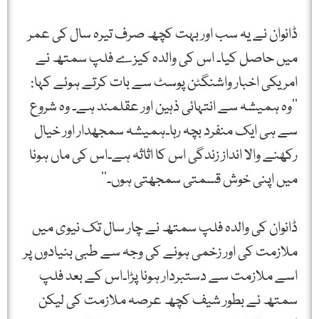
ڈانوان نے یہ سب اور بہت کچھ صرف تیرہ سال کی عمر
میں حاصل کیا۔ اس کی والدہ کیزے فلپ سمتھ نے
امریکی اخبار واشنگٹن پوسٹ سے بات کرتے ہوئے کہا:
’’وہ ہمیشہ سے انتہائی ذہین اور عقلمند ہے۔ وہ شروع
سے ہی ایک منفرد بچہ رہا۔ہمیشہ سمجھدار اور خیال
رکھنے والا انداز زندگی اس کا اثاثہ ہے۔اس کی ماں ہونا
میں اپنی خوش قسمتی سمجھتی ہوں۔‘‘
ڈانوان کی والدہ فلپ سمتھ نے چار سال تک نیوی میں
ملازمت کی اور زخمی ہونے کی وجہ سے طبی بنیادوں پر
اسے ملازمت سے دستبردار ہونا پڑا۔اس کے بعد فلپ
سمتھ نے بطور شیف کچھ
عرصہ ملازمت کی لیکن