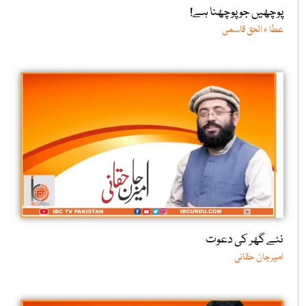
پوچھیں جو پوچھنا ہے!
عطا ء الحق قاسمی
نئے گھر کی دعوت
امیرجان حقانی