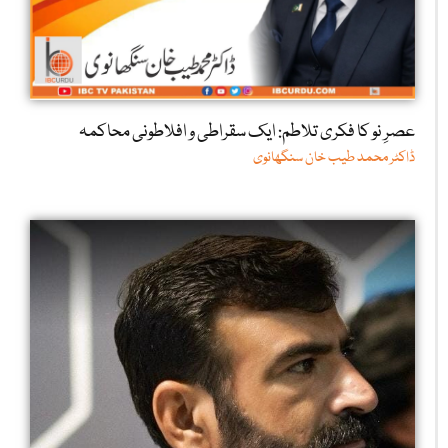
عصرِ نو کا فکری تلاطم: ایک سقراطی و افلاطونی محاکمہ
ڈاکٹر محمد طیب خان سنگھانوی