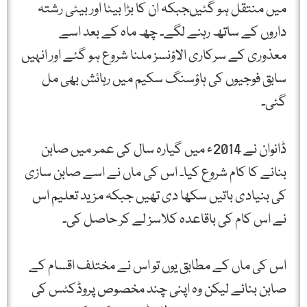
میں منتقل ہو گئیںجبکہ ان کا بڑا بیٹا اور بیٹی رشتہ
داروں کے ساتھ رہنے لگے۔ چھ ماہ کے بعد اسے
معذوری کے سرکاری الاؤنسز ملنا شروع ہو گئے اور انہیں
سابق فوجیوں کی ہاؤسنگ سکیم میں رہائش بھی مل
گئی۔
ڈانوان نے 2014ء میں گیارہ سال کی عمر میں صابن
بنانے کا کام شروع کیا۔ اس کی ماں نے اسے صابن سازی
کی بنیادی باتیں سکھا دی تھیں جبکہ مزید تعلیم اس
نے اس کام کی باقاعدہ کلاسز لے کر حاصل کی۔
اس کی ماں کے مطابق یوں تو اس نے مختلف اقسام کے
صابن بنائے لیکن وہ اپنی چند مخصوص پروڈکٹس کی