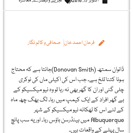
اکتوبر 17, 2016
تجزیے و تبصرے
,
معاشرہ
فرحان احمد خان
صحافی و کالم نگار
ڈانوان سمتھ (Donovan Smith)جانتا ہے کہ محتاج
ہونا کتنا تلخ ہے۔ جب اس کی اکیلی ماں کی نوکری
چلی گئی اور ان کا گھر بھی نہ رہا تو وہ نیو میکسیکو کے
بے گھر افراد کے ایک کیمپ میں رہا۔ لگ بھگ چھ ماہ
کے لئے اس کا ٹھکانہ نیو میکسیکو کے شہر
Albuquerque میں ہینڈرسن ہاؤس رہا۔ اور یہ سب پانچ
سال پہلے کے واقعات ہیں۔