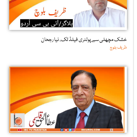
خشک مچھلی سے پولٹری فیلڈ تک، نیا رجحان
ظریف بلوچ