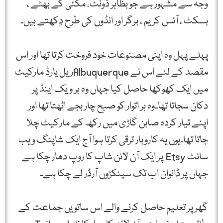
وجہ سے مشہور ہے جو بظاہر ڈونٹ، مکئی کے بھٹے ،
بسکٹ ، آئس کریم ، برگر اور انڈوں کی طرح دِکھتے ہیں۔
پہلے پہل وہ اپنی مصنوعات خود فروخت کرتا تھا اور اس
مقصد کے لئے اس نے Albuquerqueریل یارڈ مارکیٹ
میں ایک کھوکھا حاصل کیا جہاں وہ ہر ویک اینڈ پر
دکان سجاتا تھا۔وہ ہر اتوار کو صبح چار بجے اٹھتا تھا اور
اپنے تیار کردہ صابن گاڑی میں رکھ کے مارکیٹ چلا
جاتا تھا۔یوں یہ کاروبار ترقی کرتا ہوا آج ایک شاپنگ ویب
سائٹ Etsy پر ایک آن لائن شاپ کا روپ دھار چکا ہے
جہاں پر ڈانوان اب تک سینکڑوں آرڈر لے چکا ہے۔
گھر پر تعلیم حاصل کرنے والے اس ساتویں جماعت کے