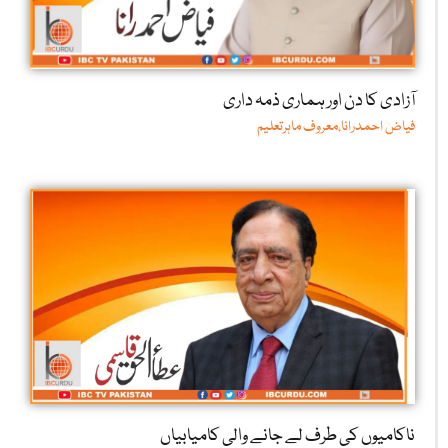
آزادی کا دن اور ہماری ذمہ داری
فیاض احمدرانا،معروف ماہرتعلیم
ناکامیوں کی طرف لے جانے والی کامیابیاں