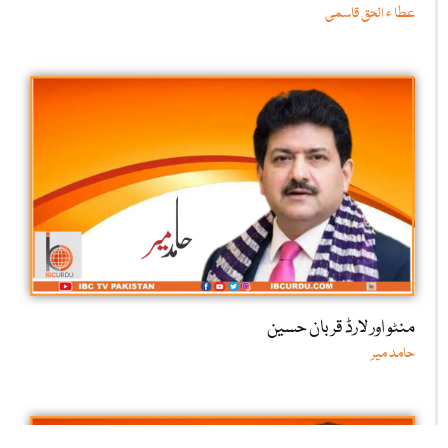
عطا ء الحق قاسمی
منٹو اور لارڈ قربان حسین
حامد میر