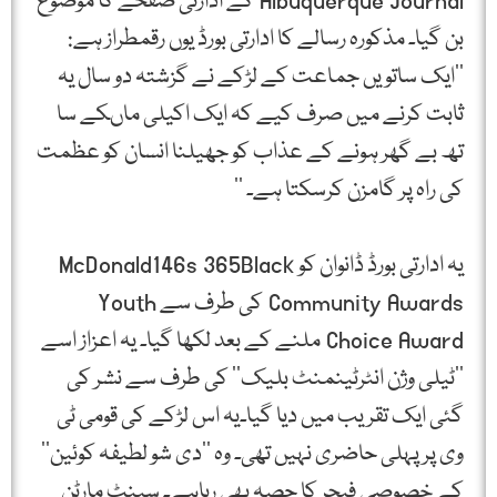
Albuquerque Journal کے ادارتی صفحے کا موضوع
بن گیا۔ مذکورہ رسالے کا ادارتی بورڈ یوں رقمطراز ہے:
’’ایک ساتویں جماعت کے لڑکے نے گزشتہ دو سال یہ
ثابت کرنے میں صرف کیے کہ ایک اکیلی ماںکے سا
تھ بے گھر ہونے کے عذاب کو جھیلنا انسان کو عظمت
کی راہ پر گامزن کرسکتا ہے۔ ‘‘
یہ ادارتی بورڈ ڈانوان کو McDonald146s 365Black
Community Awards کی طرف سے Youth
Choice Award ملنے کے بعد لکھا گیا۔ یہ اعزاز اسے
’’ٹیلی وژن انٹرٹینمنٹ بلیک‘‘ کی طرف سے نشر کی
گئی ایک تقریب میں دیا گیا۔یہ اس لڑکے کی قومی ٹی
وی پر پہلی حاضری نہیں تھی۔ وہ ’’دی شو لطیفہ کوئین‘‘
کے خصوصی فیچر کا حصہ بھی رہاہے۔ سینٹ مارٹن