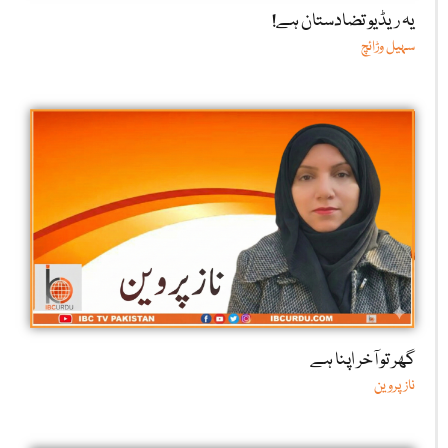
یہ ریڈیو تضادستان ہے!
سہیل وڑائچ
گھر تو آخر اپنا ہے
ناز پروین