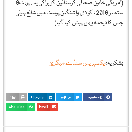
(امریکی خاتون صحافی کرسٹائین گویراکی یہ رپورٹ9
ستمبر 2016ء کو دی واشنگٹن پوسٹ میں شائع ہوئی
جس کا ترجمہ یہاں پیش کیا گیا)
بشکریہ:
ایکسپریس سنڈے میگزین
Print
LinkedIn
Twitter
Facebook
WhatsApp
Email