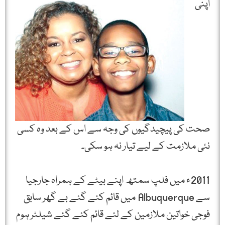
اپنی
صحت کی پیچیدگیوں کی وجہ سے اس کے بعد وہ کسی
نئی ملازمت کے لیے تیار نہ ہو سکی۔
2011ء میں فلپ سمتھ اپنے بیٹے کے ہمراہ جارجیا
سے Albuquerque میں قائم کئے گئے بے گھر سابق
فوجی خواتین ملازمین کے لئے قائم کئے گئے شیلٹر ہوم