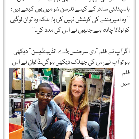
ہاسپٹلٹی سنٹر کے کیلے ٹلرسن شو میں یوں کہتے ہیں:
’’ وہ امیر بننے کی کوشش نہیں کر رہا، بلکہ وہ تو ان لوگوں
کو لوٹانا چاہتا ہے جنہوں نے اس کی مدد کی۔‘‘
اگر آپ نے فلم ’’ری سرجنس:ڈے انڈیپنڈیسن‘‘ دیکھی
ہو تو آپ نے اِس کی جھلک دیکھی ہوگی۔ڈانوان
نے اس
فلم
میں