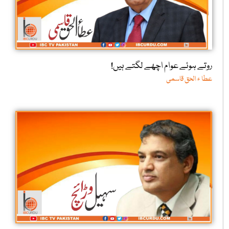
روتے ہوئے عوام اچھے لگتے ہیں!
عطا ء الحق قاسمی