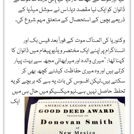
ڈانوان کو ایک نیا مقصد دیا۔اس نے سوشل میڈیا کے
ذریعے بچوں کے استحصال کے متعلق مہم شروع کی۔
وکٹوریا کی المناک موت کے فوراً بعد فیس بک اور
انسٹاگرام پر اپنے ایک مختصر ویڈیو پیغام میں ڈانوان کا
کہنا تھا: ’’میری والدہ اور میرابھائی مجھ سے بہت پیار
کرتے ہیں اور وہ میری حفاظت کیلئے کچھ بھی کر
سکتے ہیں۔لیکن افسوس کی بات یہ ہے کہ ہر بچے کو یہ
تحفظ حاصل نہیں
ہے۔نیو میکسیکو میں حال ہی میں
ایک