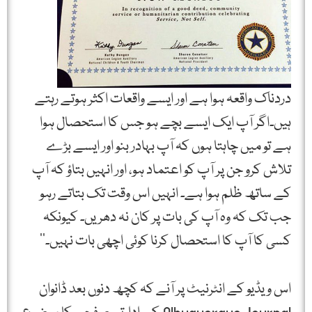
دردناک واقعہ ہوا ہے اور ایسے واقعات اکثر ہوتے رہتے
ہیں۔اگر آپ ایک ایسے بچے ہو جس کا استحصال ہوا
ہے تو میں چاہتا ہوں کہ آپ بہادر بنو اور ایسے بڑے
تلاش کرو جن پر آپ کو اعتماد ہو، اور انہیں بتاؤ کہ آپ
کے ساتھ ظلم ہوا ہے۔ انہیں اس وقت تک بتاتے رہو
جب تک کہ وہ آپ کی بات پر کان نہ دھریں۔ کیونکہ
کسی کا آپ کا استحصال کرنا کوئی اچھی بات نہیں۔‘‘
اس ویڈیو کے انٹرنیٹ پر آنے کہ کچھ دنوں بعد ڈانوان