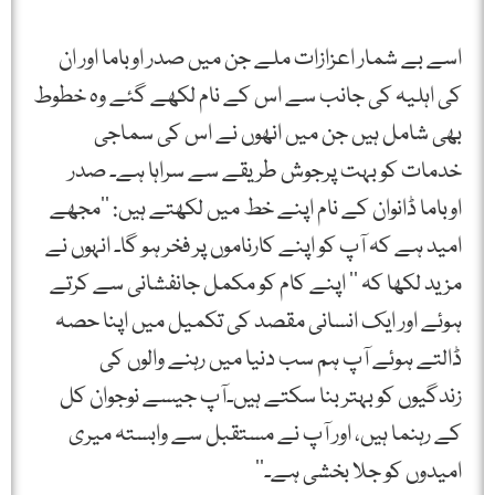
اسے بے شمار اعزازات ملے جن میں صدر اوباما اور ان
کی اہلیہ کی جانب سے اس کے نام لکھے گئے وہ خطوط
بھی شامل ہیں جن میں انھوں نے اس کی سماجی
خدمات کو بہت پرجوش طریقے سے سراہا ہے۔ صدر
اوباما ڈانوان کے نام اپنے خط میں لکھتے ہیں: ’’مجھے
امید ہے کہ آپ کو اپنے کارناموں پر فخر ہو گا۔ انہوں نے
مزید لکھا کہ ’’ اپنے کام کو مکمل جانفشانی سے کرتے
ہوئے اور ایک انسانی مقصد کی تکمیل میں اپنا حصہ
ڈالتے ہوئے آپ ہم سب دنیا میں رہنے والوں کی
زندگیوں کو بہتر بنا سکتے ہیں۔آپ جیسے نوجوان کل
کے رہنما ہیں، اور آپ نے مستقبل سے وابستہ میری
امیدوں کو جلا بخشی ہے۔‘‘