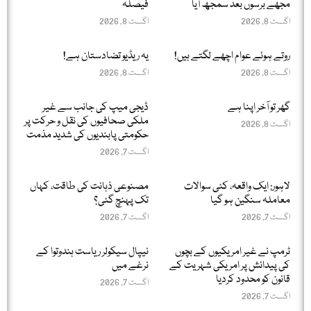
مجھے برسوں بعد سمجھ آیا
فیصلہ
اگست 8, 2026
اگست 8, 2026
روتے ہوئے عوام اچھے لگتے ہیں!
یہ ریڈیو تضادستان ہے!
اگست 8, 2026
اگست 8, 2026
گھر تو آخر اپنا ہے
ڈیجی میپ کی جانب سے غیر
ملکی صحافیوں کی نقل و حرکت پر
اگست 8, 2026
حکومتی پابندیوں کی شدید مذمت
اگست 7, 2026
لاہور: ایک واقعہ، کئی سوالات
مصنوعی ذہانت کی طاقت، کہاں
معاملہ سنگین ہو گیا
تک پہنچ گئی؟
اگست 7, 2026
اگست 7, 2026
ٹرمپ نے غیر امریکیوں کے بچوں
نیپال سیکولر ریاست ہندوتوا کے
کی پیدائش پر امریکی شہریت کے
نرغے میں
قانون کو محدود کردیا
اگست 7, 2026
اگست 7, 2026