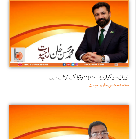
نیپال سیکولر ریاست ہندوتوا کے نرغے میں
محمد محسن خان راجپوت