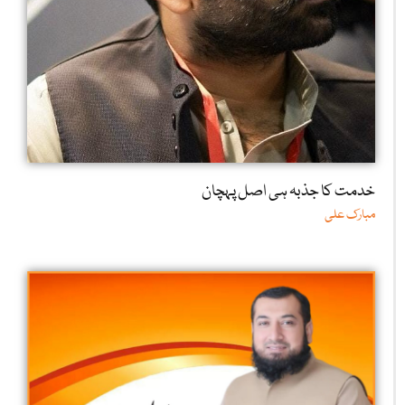
خدمت کا جذبہ ہی اصل پہچان
مبارک علی