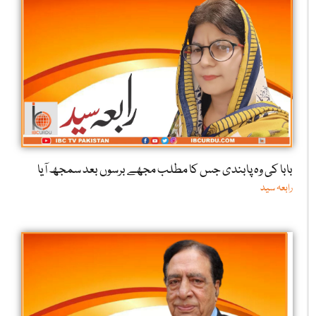
بابا کی وہ پابندی جس کا مطلب مجھے برسوں بعد سمجھ آیا
رابعہ سید