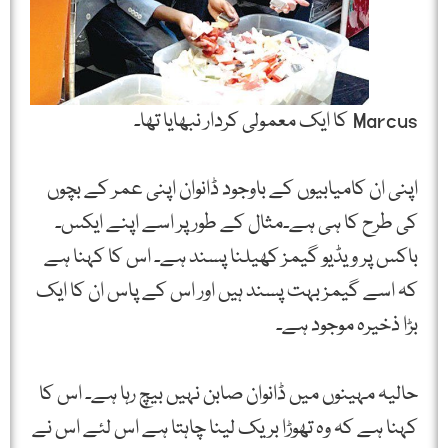
Marcus کا ایک معمولی کردار نبھایا تھا۔
اپنی ان کامیابیوں کے باوجود ڈانوان اپنی عمر کے بچوں
کی طرح کا ہی ہے۔مثال کے طور پر اسے اپنے ایکس۔
باکس پر ویڈیو گیمز کھیلنا پسند ہے۔ اس کا کہنا ہے
کہ اسے گیمز بہت پسند ہیں اور اس کے پاس ان کا ایک
بڑا ذخیرہ موجود ہے۔
حالیہ مہینوں میں ڈانوان صابن نہیں بیچ رہا ہے۔ اس کا
کہنا ہے کہ وہ تھوڑا بریک لینا چاہتا ہے اس لئے اس نے