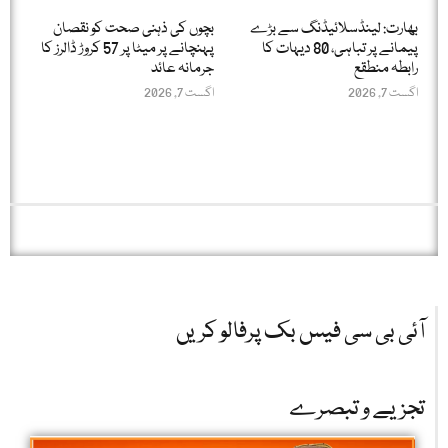
بھارت: لینڈسلائیڈنگ سے بڑے
بچوں کی ذہنی صحت کو نقصان
پیمانے پر تباہی، 80 دیہات کا
پہنچانے پر میٹا پر 57 کروڑ ڈالرز کا
رابطہ منطقع
جرمانہ عائد
اگست 7, 2026
اگست 7, 2026
آئی بی سی فیس بک پرفالو کریں
تجزیے و تبصرے