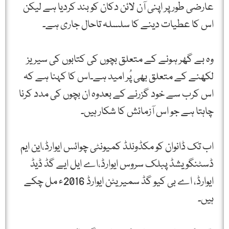
عارضی طور پر اپنی آن لائن دکان کو بند کردیا ہے لیکن
اس کا عطیات دینے کا سلسلہ تاحال جاری ہے۔
وہ بے گھر ہونے کے متعلق بچوں کی کتابوں کی سیریز
لکھنے کے متعلق بھی پُر امید ہے۔اس کا کہنا ہے کہ
اس کرب سے خود گزرنے کے بعدوہ ان بچوں کی مدد کرنا
چاہتا ہے جو اس آزمائش کا شکار ہیں۔
اب تک ڈانوان کو مکڈونلڈ کمیونٹی چوائس ایوارڈ،این ایم
ڈسٹنگویشڈ پبلک سروس ایوارڈ،اے ایل ایے گڈ ڈیڈ
ایوارڈ، اے بی کیو گڈ سمیریٹن ایوارڈ 2016ء مل چکے
ہیں۔