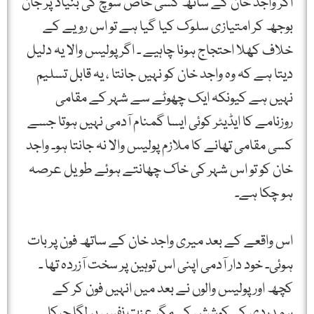
اگر واجد خان کے ساتھ کسی خاص سوچ کی بنیاد پر جان
بوجھ کر امتیازی سلوک کیا گیا ہے تو اس رویے کے
خلاف کھلا احتجاج ہونا چاہیے ۔ اگر پولیس والا یہ دلیل
دیتا ہے کہ وہ واجد خان کو نہیں جانتا ، یہ قابل تسلیم
نہیں ہے کیونکہ ایک چھوٹے سے شہر کے مقامی
روزنامے کا ایڈیٹر کوئی ایسا گمنام آدمی نہیں ہوتا جسے
کسی مقامی تھانے کا ملازم پولیس والا نہ جانتا ہو۔ واجد
خان کو تو اس شہر کی خاک چھانتے ہوئے طویل عرصہ
ہو چکا ہے۔
اس واقعے کے بعد میری واجد خان کے ساتھ فون پر بات
ہوئی۔ خود دار آدمی اپنی اس توہین پر سخت آزردہ تھا ۔
کچھ اور پولیس والوں نے بعد میں انہیں فون کر کے
ہمدردی کی کوشش کی مگر عزت نفس پر لگا چرکا