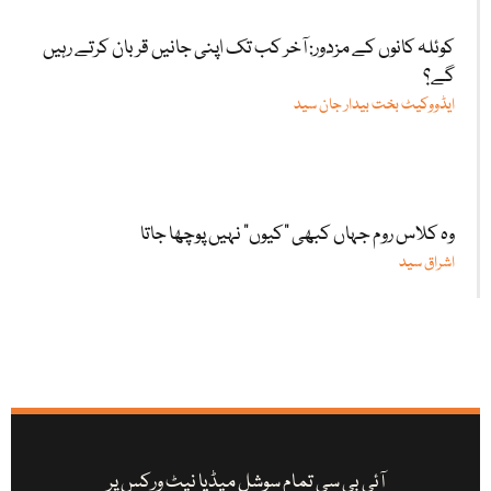
کوئلہ کانوں کے مزدور: آخر کب تک اپنی جانیں قربان کرتے رہیں
گے؟
ایڈووکیٹ بخت بیدار جان سید
وہ کلاس روم جہاں کبھی "کیوں” نہیں پوچھا جاتا
اشراق سید
آئی بی سی تمام سوشل میڈیا نیٹ ورکس پر