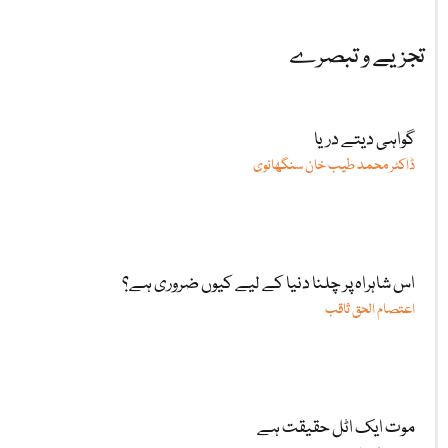
تجزیے و تبصرے
گواہی دیتے دریا
ڈاکٹر محمد طیب خان سنگھانوی
اس شاہراہ پر چلنا دنیا کے لیے کیوں ضروری ہے؟
اعتصام الحق ثاقب
موت ایک اٹل حقیقت ہے