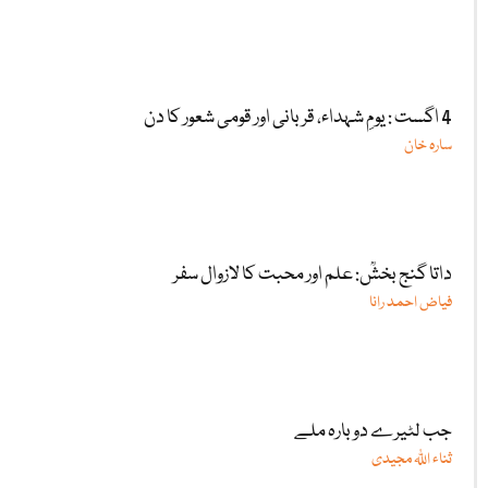
4 اگست : یومِ شہداء، قربانی اور قومی شعور کا دن
سارہ خان
داتا گنج بخشؒ: علم اور محبت کا لازوال سفر
فیاض احمد رانا
جب لٹیرے دوبارہ ملے
ثناء اللّٰہ مجیدی