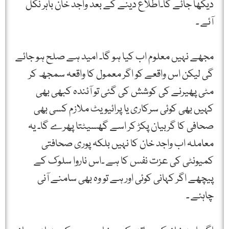
دیکھا جائے گا۔اطلاع دینے کے بعد واجد خان باہر نکل
آئے ۔
مجھے نہیں معلوم اب کیا ہو گا۔ امید ہے صلح ہو جائے
گی لیکن اس واقعے کو اگر معمول کا واقعہ سمجھ کر
مٹی پھیرنے کی کوشش کی گئی تو آئندہ کبھی بھی
کہیں بھی کوئی سرکاری یا پرائیویٹ ملازم کسی بھی
صحافی کا گربیان پکڑ کر اسے گھسیٹتا پھرے گا۔ یہ
معاملہ اب واجد خان کا نہیں بلکہ پوری صحافتی
کمیونٹی کی عزت نفس کا ہے ۔اس ناروا سلوک کے
پیچھے اگر کہانی کوئی اور ہے تو وہ بھی سامنے آنی
چاہئے ۔