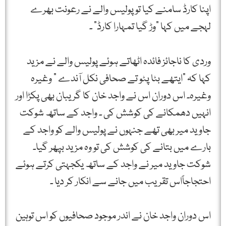
اپنا کارڈ سامنے کیا تو پولیس والے نے رعونت بھرے
لہجے میں کہا ”وڑ گیا تمہارا کارڈ“ ۔
وردی کا ناجائز فائدہ اٹھاتے ہوئے پولیس والے نے مزید
کہا کہ ”ایتھے بٹا پٹو تے صحافی نکل آندے “ وغیرہ
وغیرہ۔ اس دوران اس نے واجد خان کا گریبان بھی پکڑا اور
انہیں دھمکانے کی کوشش کی ۔ واجد کے ساتھ شوکت
جاوید میر بھی تھے جنہوں نے پولیس والے کو واجد کے
بارے میں بتانے کی کوشش کی تو وہ مزید بپھر گیا۔
شوکت جاوید میر نے واجد کے ساتھ یکجہتی کرتے ہوئے
احتجاجاًاس تقریب میں جانے سے انکار کر دیا ۔
اس دوران واجد خان نے اندر موجود صحافیوں کو اس توہین