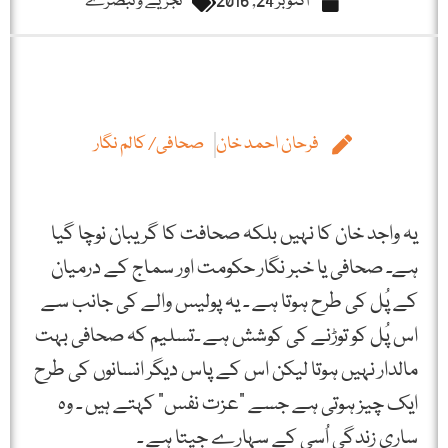
اکتوبر 24, 2016
تجزیے و تبصرے
فرحان احمد خان
صحافی/ کالم نگار
یہ واجد خان کا نہیں بلکہ صحافت کا گریبان نوچا گیا
ہے۔ صحافی یا خبر نگار حکومت اور سماج کے درمیان
کے پُل کی طرح ہوتا ہے ۔ یہ پولیس والے کی جانب سے
اس پُل کو توڑنے کی کوشش ہے ۔تسلیم کہ صحافی بہت
مالدار نہیں ہوتا لیکن اس کے پاس دیگر انسانوں کی طرح
ایک چیز ہوتی ہے جسے ”عزت نفس“ کہتے ہیں ۔ وہ
ساری زندگی اُسی کے سہارے جیتا ہے ۔