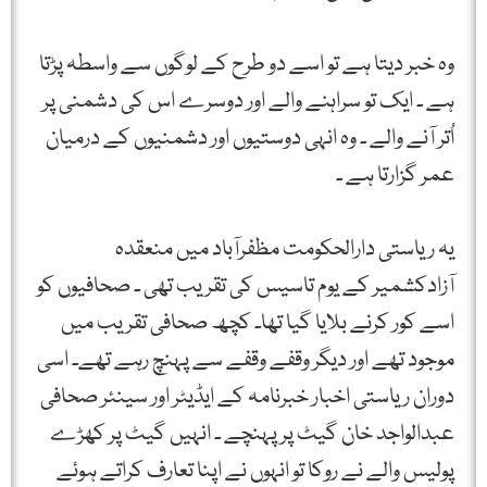
وہ خبر دیتا ہے تو اسے دو طرح کے لوگوں سے واسطہ پڑتا
ہے ۔ ایک تو سراہنے والے اور دوسرے اس کی دشمنی پر
اُتر آنے والے ۔ وہ انہی دوستیوں اور دشمنیوں کے درمیان
عمر گزارتا ہے ۔
یہ ریاستی دارالحکومت مظفرآباد میں منعقدہ
آزادکشمیر کے یوم تاسیس کی تقریب تھی ۔ صحافیوں کو
اسے کور کرنے بلایا گیا تھا۔ کچھ صحافی تقریب میں
موجود تھے اور دیگر وقفے وقفے سے پہنچ رہے تھے۔ اسی
دوران ریاستی اخبار خبرنامہ کے ایڈیٹر اور سینئر صحافی
عبدالواجد خان گیٹ پر پہنچے ۔ انہیں گیٹ پر کھڑے
پولیس والے نے روکا تو انہوں نے اپنا تعارف کراتے ہوئے