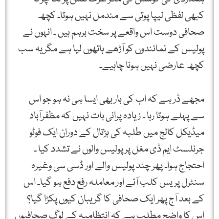
کبھی لفظی لیپا پوتی سے مندمل نہیں ہوتا۔ کچھ
صحافی دوست اس واقعے پر سخت برہم ہیں ۔ انہوں نے
پولیس کے نمائندوں کو آڑھے ہاتھوں لیا ہے مگر یہ سب
کچھ عارضی نہیں ہونا چاہیے۔
مجھے ڈر ہے کہ اب کی بار بھی ایسا ہی نہ ہو جو اس
سے پہلے ہوتا رہا ۔ زیادہ پرانی بات نہیں کہ مظفرآباد
میڈیکل کالج میں طلبہ کی ہڑتال کے دوران ایک فوٹو
جرنلسٹ ایم ڈی مغل پر پولیس والوں نے تشدد کیا ۔
احتجاج ہوا۔ پھر چند پولیس والے اور ڈسی سی وغیرہ
سنٹرل پریس کلب آئے اور معاملہ رفع دفع ہو گیا۔ اس
کے بعد آج پھر ایک صحافی کا گریبان کیوں پکڑا گیا؟
اس کا واضح مطلب ہے کہ انتظامیہ کے لوگ صحافیوں