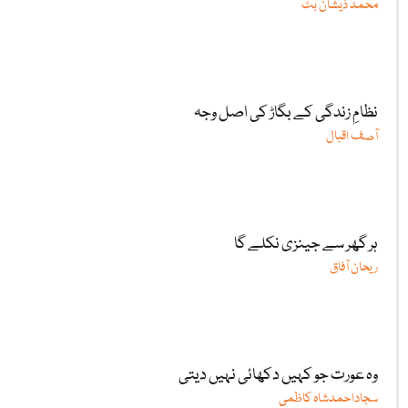
محمد ذیشان بٹ
نظامِ زندگی کے بگاڑ کی اصل وجہ
آصف اقبال
ہر گھر سے جینزی نکلے گا
ریحان آفاق
وہ عورت جو کہیں دکھائی نہیں دیتی
سجاداحمدشاہ کاظمی