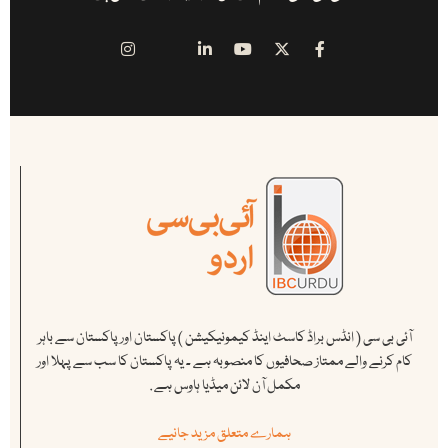
آئی بی سی ( انڈس براڈ کاسٹ اینڈ کیمونیکیشن ) پاکستان اور پاکستان سے باہر
کام کرنے والے ممتاز صحافیوں کا منصوبہ ہے ۔ یہ پاکستان کا سب سے پہلا اور
مکمل آن لائن میڈیا ہاوس ہے .
ہمارے متعلق مزید جانیے