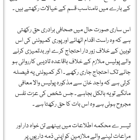
کے بارے میں نامناسب قسم کے خیالات رکھتے ہیں ۔
اس ساری صورت حال میں صحافی برادری حق رکھتی
ہے کہ وہ راست اقدام اٹھائے اور پوری کمیونٹی کی اس
توہین کے خلاف زور دار احتجاج کرے اور بدتمیزی کرنے
والے پولیس ملازم کے خلاف باقاعدہ تادیبی کارروائی ہو
جانے تک احتجاج جاری رکھے ۔ اگر کمیونٹی یہ فیصلہ
کرتی ہے کہ واجد خان سے مذکورہ پولیس والا معافی
مانگے تو یہ بالکل بجاہے ۔ جس شخص کی عزت نفس
مجروح ہوئی ہے وہ اس بات کا حق رکھتا ہے ۔
تیسر ے محکمہ اطلاعات میں بیٹھے تن خواہ دار اور
مراعات لینے والے ملازمین کو اپنی ذمہ داریوں پر