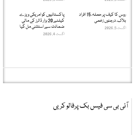
روس کا کیف پر حملہ، 15 افراد
پاکستانیوں کو امریکی ویزے
ہلاک، درجنوں زخمی
کیلئے 20 ہزار ڈالرز کی مالی
ضمانت سے استثنیٰ مل گیا
اگست 5, 2026
اگست 4, 2026
آئی بی سی فیس بک پرفالو کریں