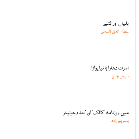
بلیاں اور کتے
عطا ء الحق قاسمی
امرت دھارا یا نیا پواڑا
سہیل وڑائچ
میں، روزنامہ ’کالک‘ اور ’عدم جونیئر‘
یاسر پیر زادہ