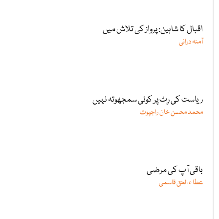
اقبال کا شاہین: پرواز کی تلاش میں
آمنہ درانی
ریاست کی رِٹ پر کوئی سمجھوتہ نہیں
محمد محسن خان راجپوت
باقی آپ کی مرضی
عطا ء الحق قاسمی