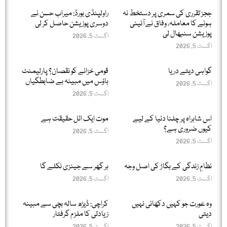
ججز تقرری کی سمری پر دستخط نہ
راولپنڈی بورڈ: میراب حسن نے
ہونے کا معاملہ، وفاق نے آئینی
دوسری پوزیشن حاصل کر لی
پوزیشن سنبھال لی
اگست 5, 2026
اگست 5, 2026
گواہی دیتے دریا
قومی خزانے کو نقصان؟ پارلیمنٹ
ہاؤس میں مبینہ بے ضابطگیاں
اگست 5, 2026
اگست 5, 2026
اس شاہراہ پر چلنا دنیا کے لیے
موت ایک اٹل حقیقت ہے
کیوں ضروری ہے؟
اگست 5, 2026
اگست 5, 2026
نظامِ زندگی کے بگاڑ کی اصل وجہ
ہر گھر سے جینزی نکلے گا
اگست 5, 2026
اگست 5, 2026
وہ عورت جو کہیں دکھائی نہیں
کراچی: ڈیڑھ سالہ بچی سے مبینہ
دیتی
زیادتی کا ملزم گرفتار
اگست 5, 2026
اگست 5, 2026