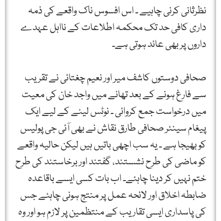
نظرثانی کرنی چاہیے ۔ اس افسوس ناک واقعے کی ذمہ
داری کافی حد تک محکمہ اطلاعات کے نااہل عہدے
داروں پر بھی عائد ہوتی ہے۔
صحافی دوستوں کاشف میر اور نعیم چغتائی نے تقریب
سے فارغ ہونے کے بعد تھانے میں واجد خان کی معیت
میں درخواست جمع کروائی ۔ نوٹس لینے کے لیے ایک
پیغام سینئر صحافی طارق نقاش نے بھی آئی جی پولیس
کو بھیجا ہے ۔ یہ سب اچھی باتیں ہیں لیکن حالیہ واقعے
کو ماضی کی طرح نشستند، گفتند اور برخاستند کی طرح
ختم نہیں کر دینا چاہئے۔ اب بات کسی ایسے باقاعدہ
ضابطہ اخلاق اور لائحہ عمل پر منتج ہونی چاہئے جس
کی پاسداری ایسی تقاریب کے منتظمین پر لازم ہو اور وہ