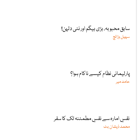
سابق محبوبہ، بڑی بیگم اور نئی دلہن!
سہیل وڑائچ
پارلیمانی نظام کیسے ناکام ہوا؟
حامد میر
نفسِ امارہ سے نفسِ مطمئنہ تک کا سفر
محمد ذیشان بٹ