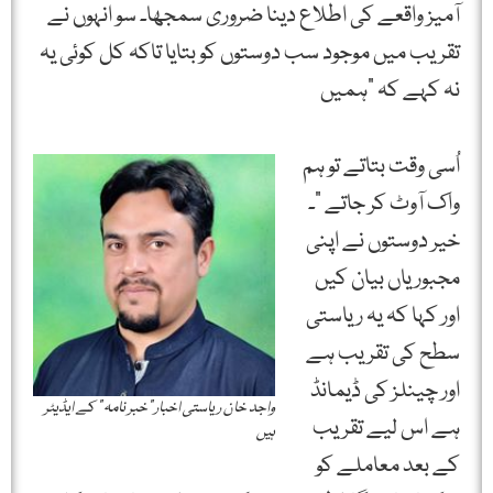
آمیز واقعے کی اطلاع دینا ضروری سمجھا۔ سو انہوں نے
تقریب میں موجود سب دوستوں کو بتایا تاکہ کل کوئی یہ
نہ کہے کہ ”ہمیں
اُسی وقت بتاتے تو ہم
واک آوٹ کر جاتے “۔
خیر دوستوں نے اپنی
مجبوریاں بیان کیں
اور کہا کہ یہ ریاستی
سطح کی تقریب ہے
اور چینلز کی ڈیمانڈ
واجد خان ریاستی اخبار ”خبر نامہ ” کے ایڈیٹر
ہے اس لیے تقریب
ہیں
کے بعد معاملے کو