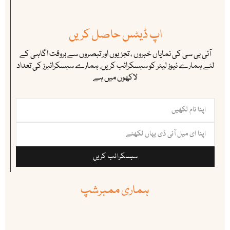
اپ ڈیٹس حاصل کریں
آئی بی سی کی نمایاں خبروں ، تجزیوں اور تبصروں سے بروقت اگاہی کے
لئے ہمارے نیوز لیٹر کو سبسکرائب کریں. ہمارے سبسکرائبرز کی تعداد
لاکھوں میں ہے
سبسکرائب کریں
ہماری ممبرشپ