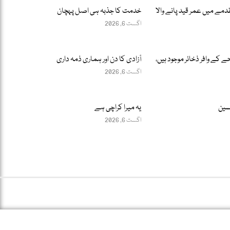
مے میں عمر قید پانے والا
خدمت کا جذبہ ہی اصل پہچان
اگست 6, 2026
 کے وافر ذخائر موجود ہیں،
آزادی کا دن اور ہماری ذمہ داری
اگست 6, 2026
حسین
یہ میرا کراچی ہے
اگست 6, 2026