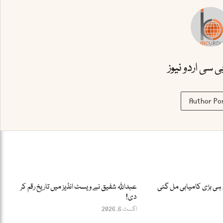
بی سی اردو نیوز
Author Po
ہی بڑی کامیابی مل گئی
عبداللّٰہ شفیق نے ویسٹ انڈیز میں تاریخ رقم کر
دی!
اگست 6, 2026