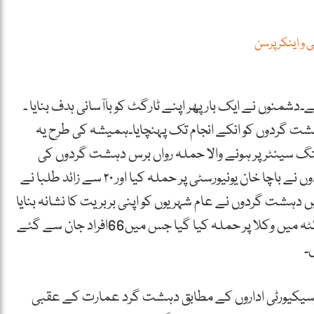
و اینکر پرسن
دشمنوں نے ایک بار پھر اپنے ٹارگٹ کو باآسانی ہدف بنایا ۔
شت گردوں کو انکے انجام تک پہنچایا۔ہمیشہ کی طرح یہ
ننگ سینٹر پر ہونے والا حملہ رواں برس دہشت گردوں کی
چوتھی بڑی کارروائی تھی ۔سال کے آغاز میں دہشت گردوں نے باچا خان یونیورسٹی پر حملہ کیا اور ۲۰ سے زائد طلبا نے
 دہشت گردوں نے عام شہریوں کو اپنی بربریت کا نشانہ بنایا
جس میں 75 افراد جاں بحق ہوئے جبکہ اگست میں کوئٹہ میں وکلا پر حملہ کیا گیا جس میں66افراد جان سے گئے
۔
توسیکیورٹی اداروں کے مطابق دہشت گرد عمارت کے عقبی