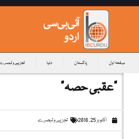
صفحہ اول
پاکستان
دنیا
تجزیے و تبصرے
"عقبی حصہ”
اکتوبر 25, 2016
تجزیے و تبصرے