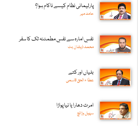
پارلیمانی نظام کیسے ناکام ہوا؟
حامد میر
نفسِ امارہ سے نفسِ مطمئنہ تک کا سفر
محمد ذیشان بٹ
بلیاں اور کتے
عطا ء الحق قاسمی
امرت دھارا یا نیا پواڑا
سہیل وڑائچ