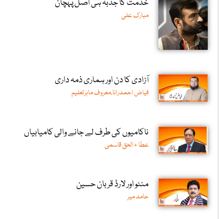
خدمت کا جذبہ ہی اصل پہچان
مبارک علی
آزادی کا دن اور ہماری ذمہ داری
فیاض احمدرانا،معروف ماہرتعلیم
ناکامیوں کی طرف لے جانے والی کامیابیاں
عطا ء الحق قاسمی
منٹو اور لارڈ قربان حسین
حامد میر