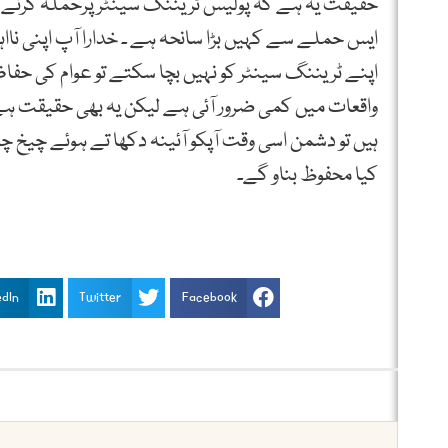
ایس حملے سے کہیں بڑا سانحہ ہے ۔ خدارا آپ اپنی نااہل
اپنے ٹریننگ سینٹر کو نہیں بچا سکتے تو عوام ک
واقعات میں کمی ضرور آئی ہے لیکن یہ بھی حقیقت ہ
ہیں تو دشمن اسی وقت آپکو آئینہ دکھا تے ہوئے چیخ چ
کیا محفوظ بناو گے۔
edIn
Twitter
Facebook