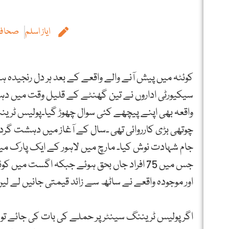
ایاز اسلم
صحافی 
کوئٹہ میں پیش آنے والے واقعے کے بعد ہر دل رنجیدہ ہے۔
سیکیورٹی اداروں نے تین گھنٹے کے قلیل وقت میں دہ
واقعہ بھی اپنے پیچھے کئی سوال چھوڑ گیا۔پولیس ٹری
جام شہادت نوش کیا۔ مارچ میں لاہور کے ایک پارک میں
اور موجودہ واقعے نے ساٹھ سے زائد قیمتی جانیں لے لیں
اگر پولیس ٹریننگ سینٹر پر حملے کی بات کی جائے 