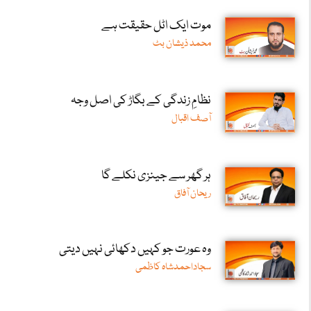
موت ایک اٹل حقیقت ہے
محمد ذیشان بٹ
نظامِ زندگی کے بگاڑ کی اصل وجہ
آصف اقبال
ہر گھر سے جینزی نکلے گا
ریحان آفاق
وہ عورت جو کہیں دکھائی نہیں دیتی
سجاداحمدشاہ کاظمی