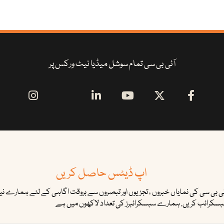
آئی بی سی تمام سوشل میڈیا نیٹ ورکس پر
اپ ڈیٹس حاصل کریں
ئی بی سی کی نمایاں خبروں ، تجزیوں اور تبصروں سے بروقت اگاہی کے لئے ہمارے نیوز
سکرائب کریں. ہمارے سبسکرائبرز کی تعداد لاکھوں میں ہے