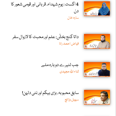
4 اگست : یومِ شہداء، قربانی اور قومی شعور کا
دن
سارہ خان
داتا گنج بخشؒ: علم اور محبت کا لازوال سفر
فیاض احمد رانا
جب لٹیرے دوبارہ ملے
ثناء اللّٰہ مجیدی
سابق محبوبہ، بڑی بیگم اور نئی دلہن!
سہیل وڑائچ