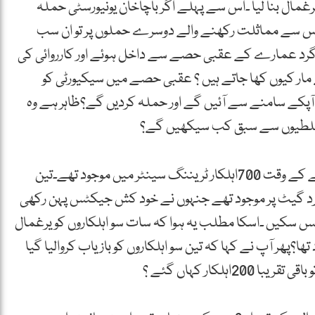
غمال بنا لیا ۔اس سے پہلے اگر باچاخان یونیورسٹی حملہ
یا اس سے مماثلت رکھنے والے دوسرے حملوں پر تو ان سب
 گرد عمارے کے عقبی حصے سے داخل ہوئے اور کارروائی کی
ار کیوں کھا جاتے ہیں ؟ عقبی حصے میں سیکیورٹی کو
رد آپکے سامنے سے آئیں گے اور حملہ کردیں گے؟ظاہر ہے وہ
 غلطیوں سے سبق کب سیکھیں گے؟
صرف یہی نہیں ،وزیر داخلہ بلوچستان کے مطابق حملے کے وقت 700اہلکار ٹریننگ سینٹر میں موجود تھے۔تین
 گیٹ پر موجود تھے جنہوں نے خود کش جیکٹس پہن رکھی
 گھس سکیں ۔اسکا مطلب یہ ہوا کہ سات سو اہلکاروں کو یرغمال
پھر آپ نے کہا کہ تین سو اہلکاروں کو بازیاب کروالیا گیا