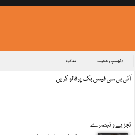
دلچسپ و عجیب
معاشرہ
آئی بی سی فیس بک پرفالو کریں
تجزیے و تبصرے