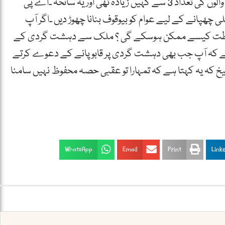
حقیقت یہ ہے کہ پولیس ٹریننگ سینٹر پرحملہ کرنے والوں کی تعداد 3 سے کہیں زیادہ تھی اور یہ سانحہ ۔اے پی
ی چھپانے کے لیے عوام کو بیوقوف بنانا چھوڑ دیں ۔اگر آپ
ی حفاظت کیسے ممکن ہوسکے گی ؟ ملک سے دہشت گردی کے
ے کہ آپ جب بھی دہشت گردی پر قابو پانے کے دعوے کرتے
یخ کہ یہ کہتا ہے کہ تمہارا تو عقبی حصہ محفوظ نہیں سامنا
WhatsApp
Email
Print
Link