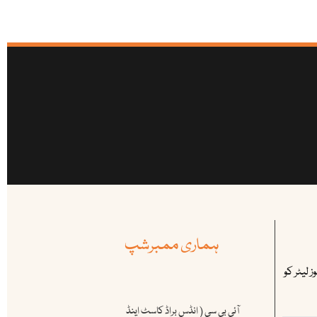
ہماری ممبرشپ
 لیٹر کو
آئی بی سی ( انڈس براڈ کاسٹ اینڈ