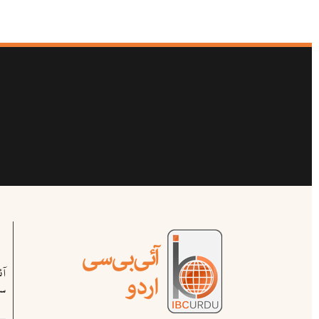
آ
سب