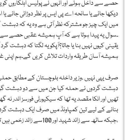
حصے سے داخل ہوئے اور انہوں نے پولیس اہلکاروں کو یر
دیکھا جائے یا سانحہ اے پی ایس پر نظر دوڑائی جائے 
میں ایک چیز جو مشترکہ نظر آتی ہے وہ یہ کہ دہشت
۔سوال یہ پیدا ہوتا ہے کہ آپ ہمیشہ عقبی حصے سے م
یقینی کیوں نہیں بنا یا جاتا؟آپکو یہ لگتا کہ دہشت گ
ہمیشہ آسان طریقہ واردات تلاش کریں گے۔ہم اپنی
دہشت گردوں نے حملہ کیا جن میں سے دو دہشت گرد
تھیں اور انکا مقصد یہ تھا کہ سیکیورٹی فورسز اندر نہ
بنانے کے لیے تین کمپاونڈ میں صرف ایک دہشت گرد تھا؟
،جبکہ ساٹھ سے زائد شہید اور 100سے زائد زخمی ہیں تو باقی تقریبا 200اہلکار کہاں گئے ؟