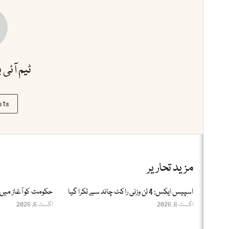
ٹیم آئی 
sts
مزید تحاریر
اسپیس ایکس: 4 ٹن وزنی راکٹ چاند سے ٹکرا گیا
حکومت کو آغاز میں 
اگست 6, 2026
اگست 6, 2026