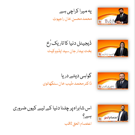
یہ میرا کراچی ہے
محمد محسن خان راجپوت
ڈیجیٹل دنیا کا تاریک رُخ
بخت بیدار جان سید ایڈووکیٹ
گواہی دیتے دریا
ڈاکٹر محمد طیب خان سنگھانوی
اس شاہراہ پر چلنا دنیا کے لیے کیوں ضروری
ہے؟
اعتصام الحق ثاقب