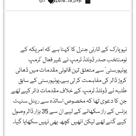
نومبر 19, 2016
دنیا
نیو یارک کے اٹارنی جنرل کا کہنا ہے کہ امریکہ کے
نومنتخب صدر ڈونلڈ ٹرمپ نے غیر فعال ‘ٹرمپ
یونیورسٹی’ سے متعلق تین قانونی مقدمات میں ڈھائی
کروڑ ڈالر کی مفاہمت کر لی ہے۔یونیورسٹی کے سابق
طلبہ نے ڈونلڈ ٹرمپ کے خلاف مقدمات دائر کیے تھے
جن کا دعوی تھا کہ مخصوص اساتذہ سے ریئل سٹیٹ
بزنس کے راز سکھانے کے لیے ان سے 35 ہزار ڈالر وصول
کیے گئے تھے لیکن انھیں کچھ بھی نہیں سکھایا گيا۔