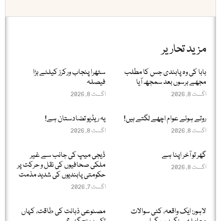
مزید تحاریر
بابا کی وہ پابندی جس کا مطلب
ستھرا پنجاب ورکرز کیلئے بڑا
مجھے برسوں بعد سمجھ آیا
فیصلہ
اگست 8, 2026
اگست 8, 2026
روتے ہوئے عوام اچھے لگتے ہیں!
یہ ریڈیو تضادستان ہے!
اگست 8, 2026
اگست 8, 2026
گھر تو آخر اپنا ہے
ڈیجی میپ کی جانب سے غیر
ملکی صحافیوں کی نقل و حرکت پر
اگست 8, 2026
حکومتی پابندیوں کی شدید مذمت
اگست 7, 2026
لاہور: ایک واقعہ، کئی سوالات
مصنوعی ذہانت کی طاقت، کہاں