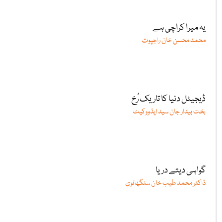
یہ میرا کراچی ہے
محمد محسن خان راجپوت
ڈیجیٹل دنیا کا تاریک رُخ
بخت بیدار جان سید ایڈووکیٹ
گواہی دیتے دریا
ڈاکٹر محمد طیب خان سنگھانوی