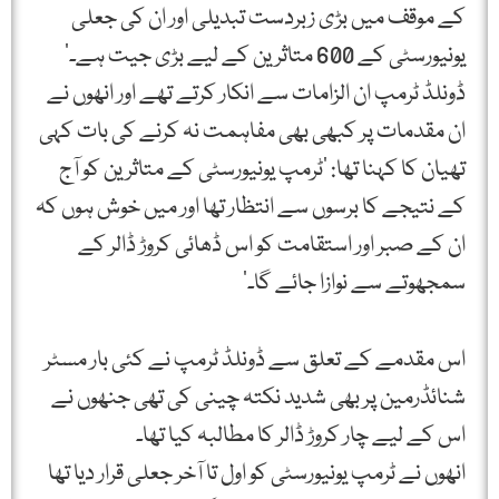
کے موقف میں بڑی زبردست تبدیلی اور ان کی جعلی
یونیورسٹی کے 600 متاثرین کے لیے بڑی جیت ہے۔’
ڈونلڈ ٹرمپ ان الزامات سے انکار کرتے تھے اور انھوں نے
ان مقدمات پر کبھی بھی مفاہمت نہ کرنے کی بات کہی
تھیان کا کہنا تھا: ‘ٹرمپ یونیورسٹی کے متاثرین کو آج
کے نتیجے کا برسوں سے انتظار تھا اور میں خوش ہوں کہ
ان کے صبر اور استقامت کو اس ڈھائی کروڑ ڈالر کے
سمجھوتے سے نوازا جائے گا۔’
اس مقدمے کے تعلق سے ڈونلڈ ٹرمپ نے کئی بار مسٹر
شنائڈرمین پر بھی شدید نکتہ چینی کی تھی جنھوں نے
اس کے لیے چار کروڑ ڈالر کا مطالبہ کیا تھا۔
انھوں نے ٹرمپ یونیورسٹی کو اول تا آخر جعلی قرار دیا تھا