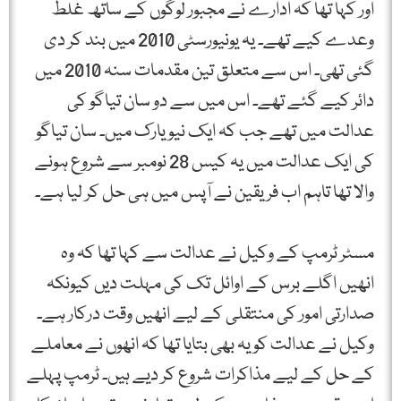
اور کہا تھا کہ ادارے نے مجبور لوگوں کے ساتھ غلط
وعدے کیے تھے۔ یہ یونیورسٹی 2010 میں بند کر دی
گئی تھی۔ اس سے متعلق تین مقدمات سنہ 2010 میں
دائر کیے گئے تھے۔ اس میں سے دو سان تیاگو کی
عدالت میں تھے جب کہ ایک نیو یارک میں۔ سان تیاگو
کی ایک عدالت میں یہ کیس 28 نومبر سے شروع ہونے
والا تھا تاہم اب فریقین نے آپس میں ہی حل کر لیا ہے۔
مسٹر ٹرمپ کے وکیل نے عدالت سے کہا تھا کہ وہ
انھیں اگلے برس کے اوائل تک کی مہلت دیں کیونکہ
صدارتی امور کی منتقلی کے لیے انھیں وقت درکار ہے۔
وکیل نے عدالت کو یہ بھی بتایا تھا کہ انھوں نے معاملے
کے حل کے لیے مذاکرات شروع کر دیے ہیں۔ ٹرمپ پہلے