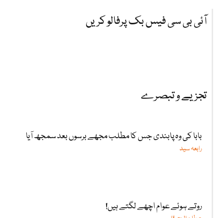
آئی بی سی فیس بک پرفالو کریں
تجزیے و تبصرے
بابا کی وہ پابندی جس کا مطلب مجھے برسوں بعد سمجھ آیا
رابعہ سید
روتے ہوئے عوام اچھے لگتے ہیں!