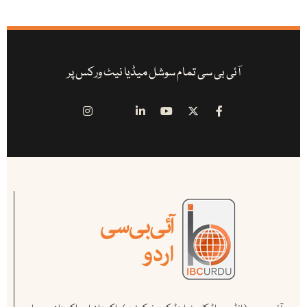
آئی بی سی تمام سوشل میڈیا نیٹ ورکس پر