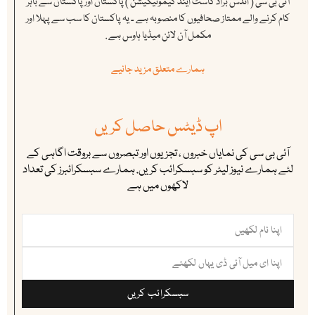
آئی بی سی ( انڈس براڈ کاسٹ اینڈ کیمونیکیشن ) پاکستان اور پاکستان سے باہر
کام کرنے والے ممتاز صحافیوں کا منصوبہ ہے ۔ یہ پاکستان کا سب سے پہلا اور
مکمل آن لائن میڈیا ہاوس ہے .
ہمارے متعلق مزید جانیے
اپ ڈیٹس حاصل کریں
آئی بی سی کی نمایاں خبروں ، تجزیوں اور تبصروں سے بروقت اگاہی کے
لئے ہمارے نیوز لیٹر کو سبسکرائب کریں. ہمارے سبسکرائبرز کی تعداد
لاکھوں میں ہے
سبسکرائب کریں