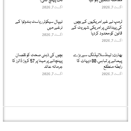
معاملہ سنگین ہو گیا
تک پہنچ گئی؟
اگست 7, 2026
اگست 7, 2026
ٹرمپ نے غیر امریکیوں کے بچوں
نیپال سیکولر ریاست ہندوتوا کے
کی پیدائش پر امریکی شہریت کے
نرغے میں
قانون کو محدود کردیا
اگست 7, 2026
اگست 7, 2026
بھارت: لینڈسلائیڈنگ سے بڑے
بچوں کی ذہنی صحت کو نقصان
پیمانے پر تباہی، 80 دیہات کا
پہنچانے پر میٹا پر 57 کروڑ ڈالرز کا
رابطہ منطقع
جرمانہ عائد
اگست 7, 2026
اگست 7, 2026