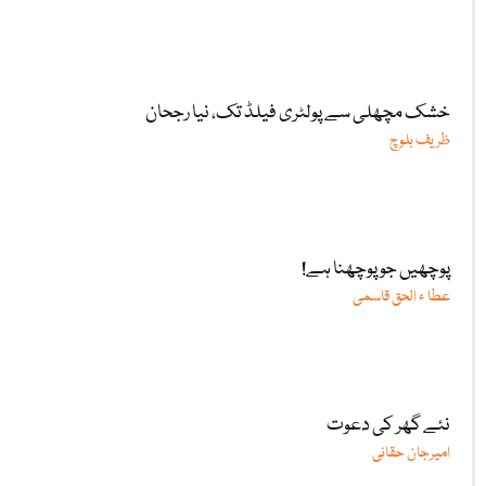
خشک مچھلی سے پولٹری فیلڈ تک، نیا رجحان
ظریف بلوچ
پوچھیں جو پوچھنا ہے!
عطا ء الحق قاسمی
نئے گھر کی دعوت
امیرجان حقانی