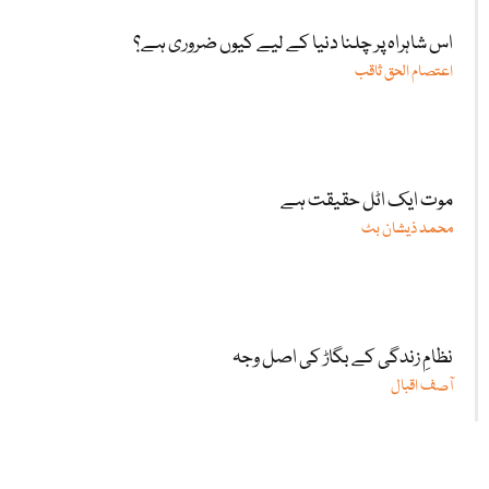
اس شاہراہ پر چلنا دنیا کے لیے کیوں ضروری ہے؟
اعتصام الحق ثاقب
موت ایک اٹل حقیقت ہے
محمد ذیشان بٹ
نظامِ زندگی کے بگاڑ کی اصل وجہ
آصف اقبال