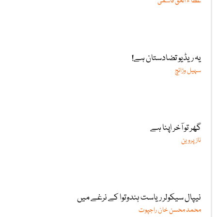
عطا ء الحق قاسمی
یہ ریڈیو تضادستان ہے!
سہیل وڑائچ
گھر تو آخر اپنا ہے
ناز پروین
نیپال سیکولر ریاست ہندوتوا کے نرغے میں
محمد محسن خان راجپوت