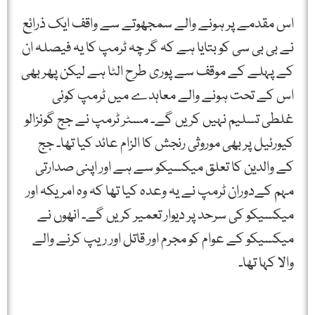
اس مقدمے پر ہونے والے سمجھوتے سے واقف ایک ذرائع
نے بی بی سی کو بتایا ہے کہ گر چہ ٹرمپ کا یہ فیصلہ ان
کے پہلے کے موقف سے پوری طرح الٹا ہے لیکن پھر بھی
اس کے تحت ہونے والے معاہدے میں ٹرمپ کوئی
غلطی تسلیم نہیں کریں گے۔ مسٹر ٹرمپ نے جج گونزالو
کیورئیل پر بھی موروثی رنجش کا الزام عائد کیا تھا۔ جج
کے والدین کا تعلق میکسیکو سے ہے اور اپنی صدارتی
مہم کےدوران ٹرمپ نے یہ وعدہ کیا تھا کہ وہ امریکہ اور
میکسیکو کی سرحد پر دیوار تعمیر کریں گے۔ انھوں نے
میکسیکو کے عوام کو مجرم اور قاتل اور ریپ کرنے والے
والا کہا تھا۔