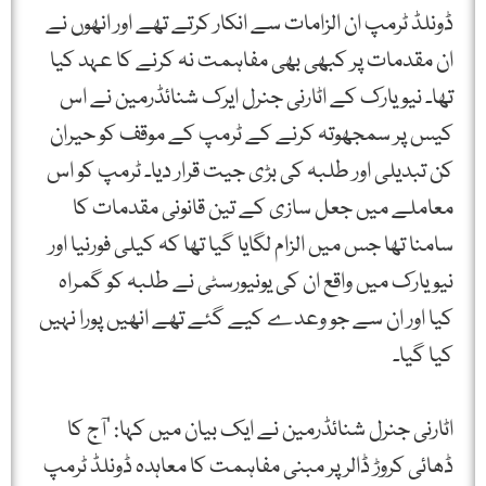
ڈونلڈ ٹرمپ ان الزامات سے انکار کرتے تھے اور انھوں نے
ان مقدمات پر کبھی بھی مفاہمت نہ کرنے کا عہد کیا
تھا۔ نیویارک کے اٹارنی جنرل ایرک شنائڈرمین نے اس
کیس پر سمجھوتہ کرنے کے ٹرمپ کے موقف کو حیران
کن تبدیلی اور طلبہ کی بڑی جیت قرار دیا۔ ٹرمپ کو اس
معاملے میں جعل سازی کے تین قانونی مقدمات کا
سامنا تھا جس میں الزام لگایا گیا تھا کہ کیلی فورنیا اور
نیویارک میں واقع ان کی یونیورسٹی نے طلبہ کو گمراہ
کیا اور ان سے جو وعدے کیے گئے تھے انھیں پورا نہیں
کیا گیا۔
اٹارنی جنرل شنائڈرمین نے ایک بیان میں کہا: ‘آج کا
ڈھائی کروڑ ڈالر پر مبنی مفاہمت کا معاہدہ ڈونلڈ ٹرمپ