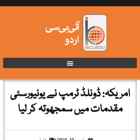
امریکہ: ڈونلڈ ٹرمپ نے یونیورسٹی
مقدمات میں سمجھوتہ کر لیا