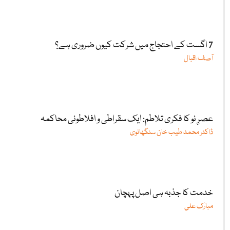
7 اگست کے احتجاج میں شرکت کیوں ضروری ہے؟
آصف اقبال
عصرِ نو کا فکری تلاطم: ایک سقراطی و افلاطونی محاکمہ
ڈاکٹر محمد طیب خان سنگھانوی
خدمت کا جذبہ ہی اصل پہچان
مبارک علی