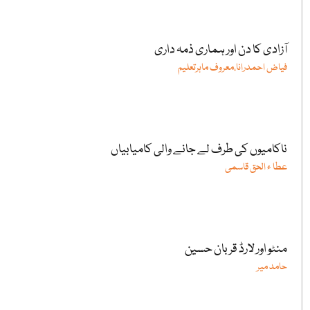
آزادی کا دن اور ہماری ذمہ داری
فیاض احمدرانا،معروف ماہرتعلیم
ناکامیوں کی طرف لے جانے والی کامیابیاں
عطا ء الحق قاسمی
منٹو اور لارڈ قربان حسین
حامد میر