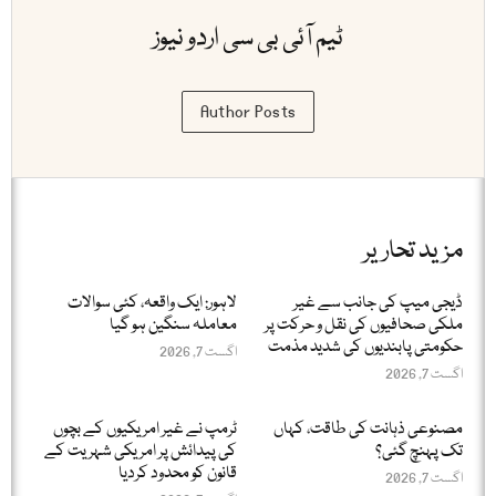
ٹیم آئی بی سی اردو نیوز
Author Posts
مزید تحاریر
ڈیجی میپ کی جانب سے غیر
لاہور: ایک واقعہ، کئی سوالات
ملکی صحافیوں کی نقل و حرکت پر
معاملہ سنگین ہو گیا
حکومتی پابندیوں کی شدید مذمت
اگست 7, 2026
اگست 7, 2026
مصنوعی ذہانت کی طاقت، کہاں
ٹرمپ نے غیر امریکیوں کے بچوں
تک پہنچ گئی؟
کی پیدائش پر امریکی شہریت کے
قانون کو محدود کردیا
اگست 7, 2026