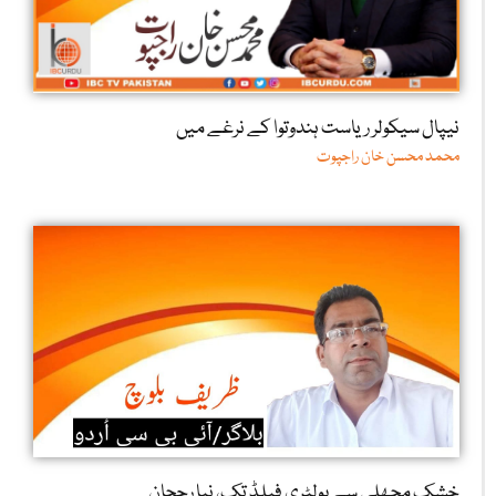
نیپال سیکولر ریاست ہندوتوا کے نرغے میں
محمد محسن خان راجپوت
خشک مچھلی سے پولٹری فیلڈ تک، نیا رجحان