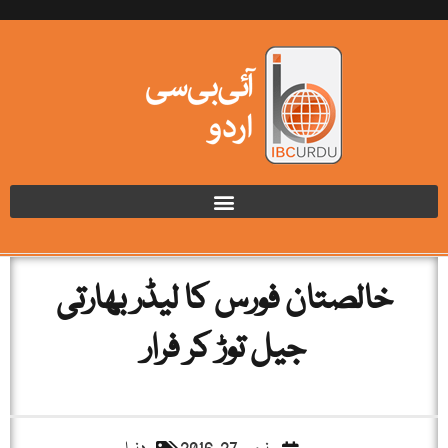
خالصتان فورس کا لیڈر بھارتی
جیل توڑ کر فرار