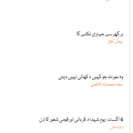
ہر گھر سے جینزی نکلے گا
ریحان آفاق
وہ عورت جو کہیں دکھائی نہیں دیتی
سجاداحمدشاہ کاظمی
4 اگست : یومِ شہداء، قربانی اور قومی شعور کا دن
سارہ خان