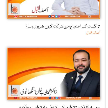
7 اگست کے احتجاج میں شرکت کیوں ضروری ہے؟
آصف اقبال
عصرِ نو کا فکری تلاطم: ایک سقراطی و افلاطونی محاکمہ