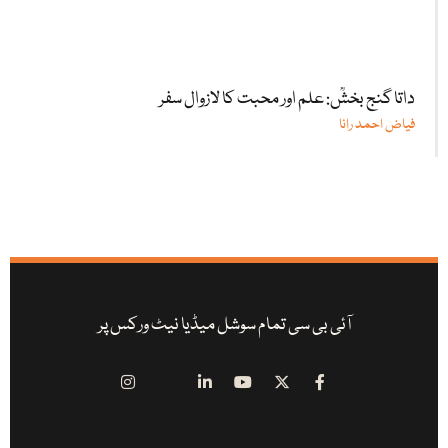
داتا گنج بخشؒ: علم اور محبت کا لازوال سفر
فیاض احمد رانا
آئی بی سی تمام سوشل میڈیا نیٹ ورکس پر