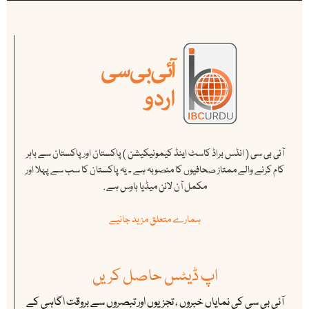
آئی بی سی ( انڈس براڈ کاسٹ اینڈ کیمونیکیشن ) پاکستان اور پاکستان سے باہر
کام کرنے والے ممتاز صحافیوں کا منصوبہ ہے ۔ یہ پاکستان کا سب سے پہلا اور
مکمل آن لائن میڈیا ہاوس ہے .
ہمارے متعلق مزید جانیے
اپ ڈیٹس حاصل کریں
آئی بی سی کی نمایاں خبروں ، تجزیوں اور تبصروں سے بروقت اگاہی کے