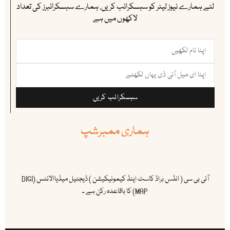
لئے ہمارے نیوز لیٹر کو سبسکرائب کریں. ہمارے سبسکرائبرز کی تعداد
لاکھوں میں ہے
سبسکرائب کریں
ہماری ممبرشپ
آئی بی سی ( انڈس براڈ کاسٹ اینڈ کیمونیکیشن ) ڈیجٹیل میڈیاالائنس (DIGI
MAP) کا باقاعدہ رکن ہے ۔