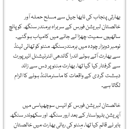
بھارتی پنجاب کی نابھا جیل سے مسلح حملہ آور
خالصتان لبریشن فورس کے سربراہ ہرمندر سنگھ کو پانچ
ساتھیوں سمیت چھڑا لے جانے میں کامیاب ہوگئے۔
نومبر دوہزار چودہ میں ہرمندرسنگھ منٹو کو تھائی لینڈ
سے بھارت آتے ہوئے اندرا گاندھی انٹرنیشنل ائیرپورٹ
سے گرفتار کیا گیا تھا، بھارت مِنٹو پر دس سے زائد
دہشت گردی کے واقعات کا ماسٹرمائنڈ ہونے کا الزام
لگاتا ہے۔
خالصتان لبریشن فورس کو انیس سوچھیاسی میں
آپریشن بلیواسٹار کے بعد ارور سنگھ اور سکھوندر سنگھ
بابر نے قائم کیا تھا، مِنٹو کی رہائی بھارت میں خالصتان