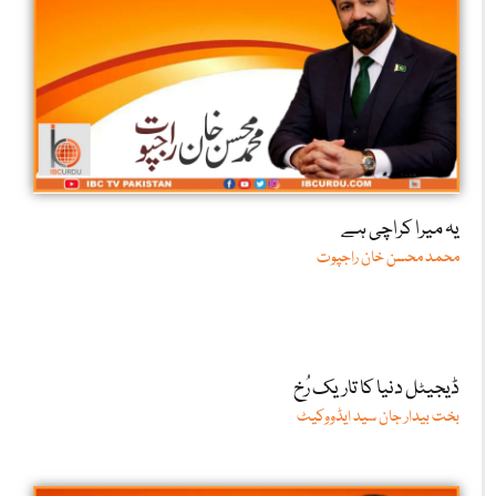
یہ میرا کراچی ہے
محمد محسن خان راجپوت
ڈیجیٹل دنیا کا تاریک رُخ
بخت بیدار جان سید ایڈووکیٹ