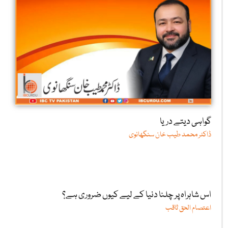
گواہی دیتے دریا
ڈاکٹر محمد طیب خان سنگھانوی
اس شاہراہ پر چلنا دنیا کے لیے کیوں ضروری ہے؟
اعتصام الحق ثاقب