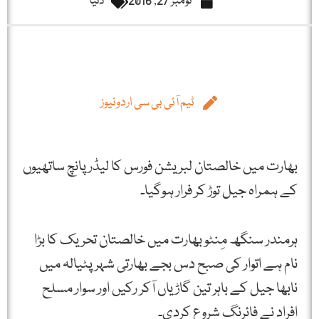
نومبر 27, 2016
دنیا
ٹیم آئی بی سی اردونیوز
بھارت میں خالصتان لبریشن فورس کا لیڈر پانچ ساتھیوں
کے ہمراہ جیل توڑ کر فرار ہوگیا۔
ہرمندر سنگھ مِنٹو بھارت میں خالصتان تحریک کا بڑا
نام ہے اتوار کی صبح دس بجے بھارتی شہر پٹیالہ میں
نابھا جیل کے باہر تین گاڑیاں آکر رکیں اور سوار مسلح
افراد نے فائرنگ شروع کردی۔