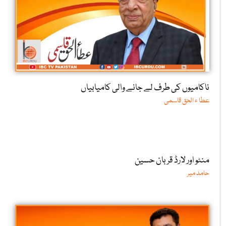
ناکامیوں کی طرف لے جانے والی کامیابیاں
عطا ء الحق قاسمی
منٹو اور لارڈ قربان حسین
حامد میر