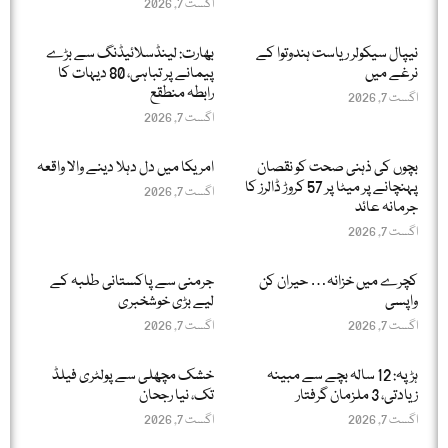
اگست 7, 2026
نیپال سیکولر ریاست ہندوتوا کے
بھارت: لینڈسلائیڈنگ سے بڑے
نرغے میں
پیمانے پر تباہی، 80 دیہات کا
رابطہ منطقع
اگست 7, 2026
اگست 7, 2026
بچوں کی ذہنی صحت کو نقصان
امریکا میں دل دہلا دینے والا واقعہ
پہنچانے پر میٹا پر 57 کروڑ ڈالرز کا
اگست 7, 2026
جرمانہ عائد
اگست 7, 2026
کچرے میں خزانہ… حیران کن
جرمنی سے پاکستانی طلبہ کے
واپسی
لیے بڑی خوشخبری
اگست 7, 2026
اگست 7, 2026
ہڑپہ: 12 سالہ بچے سے مبینہ
خشک مچھلی سے پولٹری فیلڈ
زیادتی، 3 ملزمان گرفتار
تک، نیا رجحان
اگست 7, 2026
اگست 7, 2026