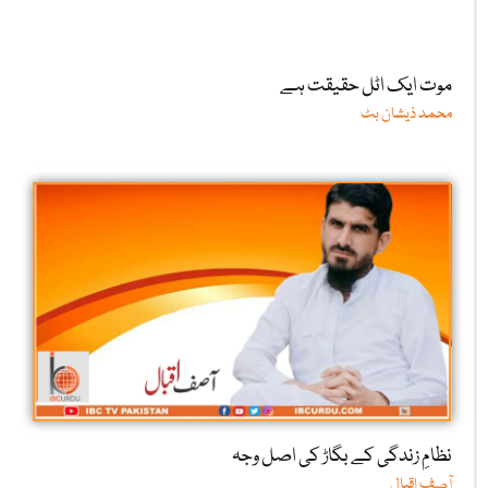
موت ایک اٹل حقیقت ہے
محمد ذیشان بٹ
نظامِ زندگی کے بگاڑ کی اصل وجہ
آصف اقبال