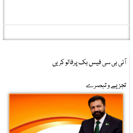
آئی بی سی فیس بک پرفالو کریں
تجزیے و تبصرے