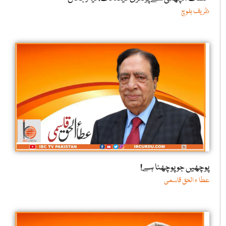
ظریف بلوچ
پوچھیں جو پوچھنا ہے!
عطا ء الحق قاسمی