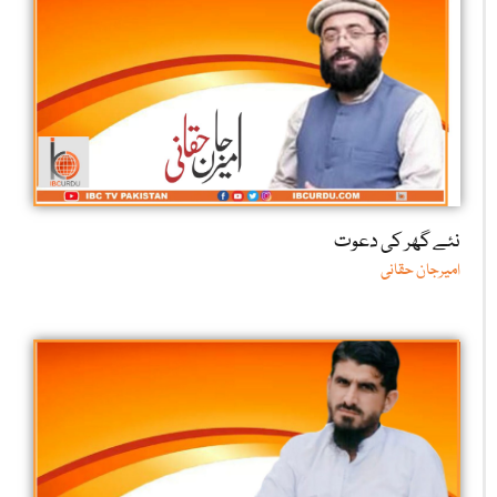
نئے گھر کی دعوت
امیرجان حقانی