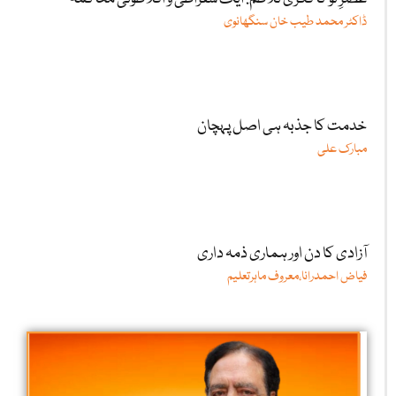
ڈاکٹر محمد طیب خان سنگھانوی
خدمت کا جذبہ ہی اصل پہچان
مبارک علی
آزادی کا دن اور ہماری ذمہ داری
فیاض احمدرانا،معروف ماہرتعلیم