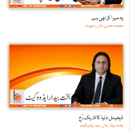
یہ میرا کراچی ہے
محمد محسن خان راجپوت
ڈیجیٹل دنیا کا تاریک رُخ
بخت بیدار جان سید ایڈووکیٹ