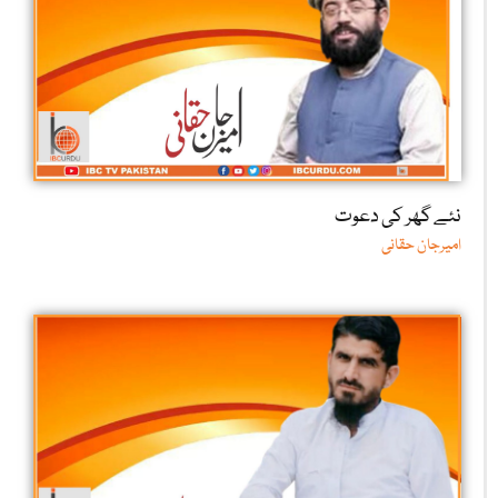
نئے گھر کی دعوت
امیرجان حقانی