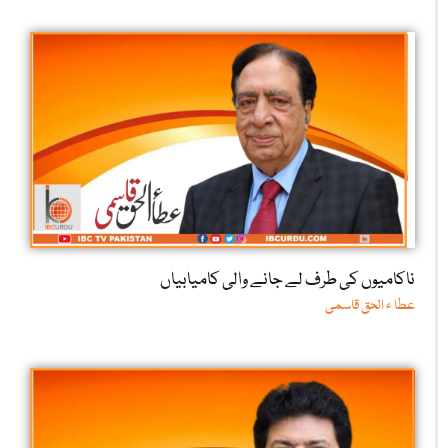
ناکامیوں کی طرف لے جانے والی کامیابیاں
عطا ء الحق قاسمی