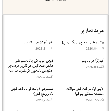
مزید تحاریر
روتے ہوئے عوام اچھے لگتے ہیں!
یہ ریڈیو تضادستان ہے!
اگست 8, 2026
اگست 8, 2026
گھر تو آخر اپنا ہے
ڈیجی میپ کی جانب سے غیر
ملکی صحافیوں کی نقل و حرکت پر
اگست 8, 2026
حکومتی پابندیوں کی شدید مذمت
اگست 7, 2026
لاہور: ایک واقعہ، کئی سوالات
مصنوعی ذہانت کی طاقت، کہاں
معاملہ سنگین ہو گیا
تک پہنچ گئی؟
اگست 7, 2026
اگست 7, 2026