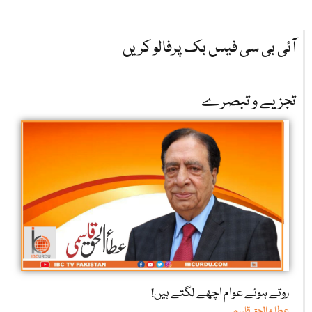
آئی بی سی فیس بک پرفالو کریں
تجزیے و تبصرے
روتے ہوئے عوام اچھے لگتے ہیں!
عطا ء الحق قاسمی