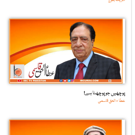
پوچھیں جو پوچھنا ہے!
عطا ء الحق قاسمی