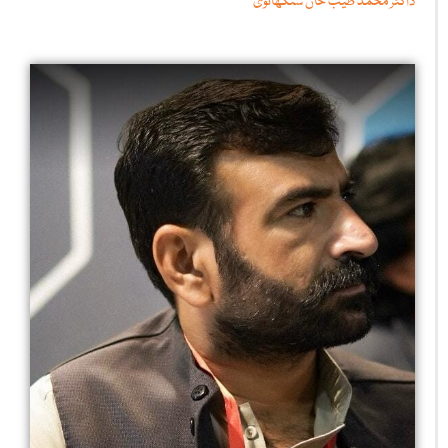
ڈاکٹر محمد طیب خان سنگھانوی