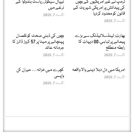
ٹرمپ نے غیر امریکیوں کے بچوں
نیپال سیکولر ریاست ہندوتوا کے
کی پیدائش پر امریکی شہریت کے
نرغے میں
قانون کو محدود کردیا
اگست 7, 2026
اگست 7, 2026
بھارت: لینڈسلائیڈنگ سے بڑے
بچوں کی ذہنی صحت کو نقصان
پیمانے پر تباہی، 80 دیہات کا
پہنچانے پر میٹا پر 57 کروڑ ڈالرز کا
رابطہ منطقع
جرمانہ عائد
اگست 7, 2026
اگست 7, 2026
امریکا میں دل دہلا دینے والا واقعہ
کچرے میں خزانہ… حیران کن
واپسی
اگست 7, 2026
اگست 7, 2026