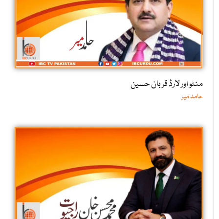
منٹو اور لارڈ قربان حسین
حامد میر