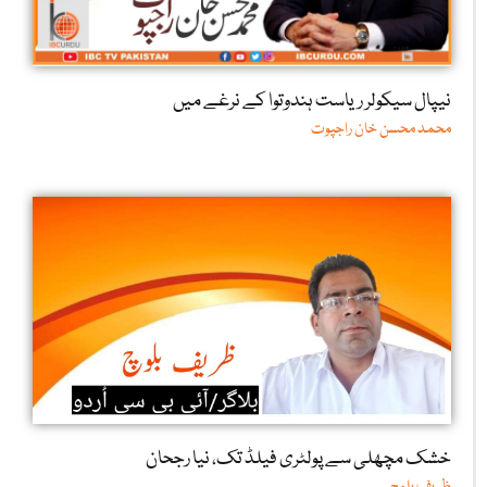
نیپال سیکولر ریاست ہندوتوا کے نرغے میں
محمد محسن خان راجپوت
خشک مچھلی سے پولٹری فیلڈ تک، نیا رجحان
ظریف بلوچ