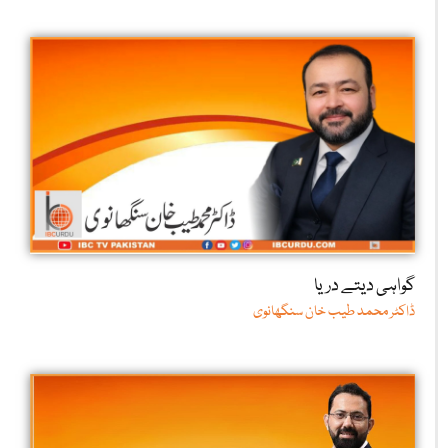
گواہی دیتے دریا
ڈاکٹر محمد طیب خان سنگھانوی