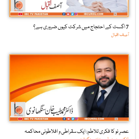
7 اگست کے احتجاج میں شرکت کیوں ضروری ہے؟
آصف اقبال
عصرِ نو کا فکری تلاطم: ایک سقراطی و افلاطونی محاکمہ