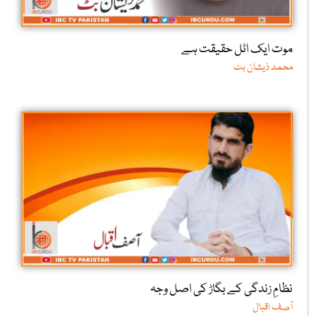
موت ایک اٹل حقیقت ہے
محمد ذیشان بٹ
نظامِ زندگی کے بگاڑ کی اصل وجہ
آصف اقبال