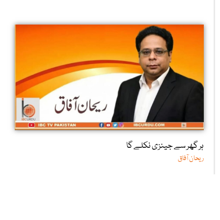
ہر گھر سے جینزی نکلے گا
ریحان آفاق