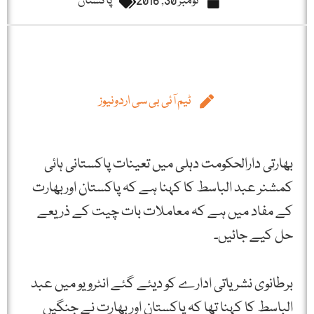
نومبر 30, 2016
پاکستان
ٹیم آئی بی سی اردونیوز
بھارتی دارالحکومت دہلی میں تعینات پاکستانی ہائی
کمشنر عبد الباسط کا کہنا ہے کہ پاکستان اوربھارت
کے مفاد میں ہے کہ معاملات بات چیت کے ذریعے
حل کیے جائیں۔
برطانوی نشریاتی ادارے کو دیئے گئے انٹرویو میں عبد
الباسط کا کہنا تھا کہ پاکستان اور بھارت نے جنگیں