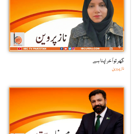
گھر تو آخر اپنا ہے
ناز پروین