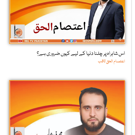
اس شاہراہ پر چلنا دنیا کے لیے کیوں ضروری ہے؟
اعتصام الحق ثاقب