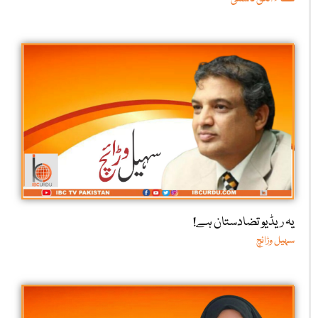
یہ ریڈیو تضادستان ہے!
سہیل وڑائچ