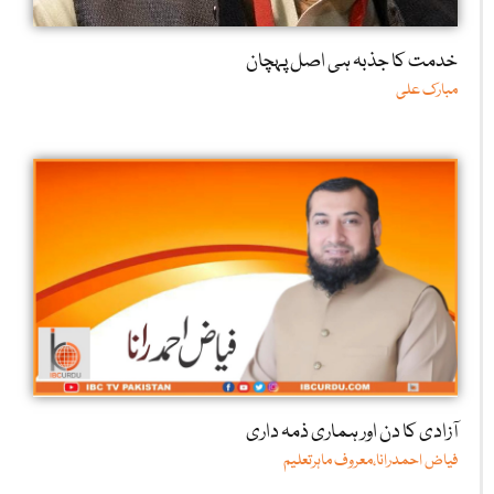
خدمت کا جذبہ ہی اصل پہچان
مبارک علی
آزادی کا دن اور ہماری ذمہ داری
فیاض احمدرانا،معروف ماہرتعلیم