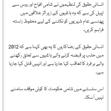
انسانی حقوق کی تنظیموں نے شامی افواج اور روس سے
اپیل کی ہے کہ وہ باغیوں کے زیر اثر علاقوں میں
پھنسے عام شہریوں کو نکلنے کے لیے محفوظ راستہ
فراہم کریں۔
انسانی حقوق کے رضاکاروں کا یہ بھی کہنا ہے کہ 2012
میں حلب پر قبضہ کرنے والے باغیوں سے تعلق رکھنے
والے ہر فرد کا تعاقب کیا جارہا ہے اور انہیں قتل کیا جارہا
ہے۔
اس سلسلے میں شامی حکومت کا کوئی موقف سامنے
نہیں آسکا۔