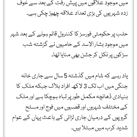
میں موجود علاقوں میں پیش رفت کے بعد سے خوف
زدہ شہریوں کی بڑی تعداد علاقہ چھوڑ چکی ہے۔
حلب پر حکومتی فورسز کا کنٹرول قائم ہونے کے بعد شہر
میں موجود بشار الاسد کے حامیوں نے گزشتہ شب
سڑکوں پر نکل کر جشن بھی منایا تھا۔
یاد رہے کہ شام میں گذشتہ 5 سال سے جاری خانہ
جنگی میں اب تک 3 لاکھ افراد ہلاک جبکہ ملک کا
بنیادی ڈھانچہ مکمل طور پر تباہ ہوچکا ہے اور ملک
کے مختلف شہروں اور قصبوں میں فوج اور مسلح
گروپوں کے درمیان جاری لڑائی کے باعث یہاں کے عوام
شدید کرب میں مبتلا ہیں۔