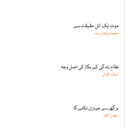
موت ایک اٹل حقیقت ہے
محمد ذیشان بٹ
نظامِ زندگی کے بگاڑ کی اصل وجہ
آصف اقبال
ہر گھر سے جینزی نکلے گا
ریحان آفاق