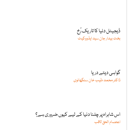
ڈیجیٹل دنیا کا تاریک رُخ
بخت بیدار جان سید ایڈووکیٹ
گواہی دیتے دریا
ڈاکٹر محمد طیب خان سنگھانوی
اس شاہراہ پر چلنا دنیا کے لیے کیوں ضروری ہے؟
اعتصام الحق ثاقب