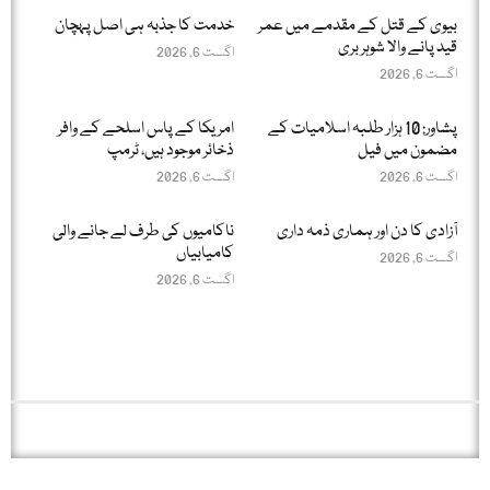
بیوی کے قتل کے مقدمے میں عمر
خدمت کا جذبہ ہی اصل پہچان
قید پانے والا شوہر بری
اگست 6, 2026
اگست 6, 2026
پشاور: 10 ہزار طلبہ اسلامیات کے
امریکا کے پاس اسلحے کے وافر
مضمون میں فیل
ذخائر موجود ہیں، ٹرمپ
اگست 6, 2026
اگست 6, 2026
آزادی کا دن اور ہماری ذمہ داری
ناکامیوں کی طرف لے جانے والی
کامیابیاں
اگست 6, 2026
اگست 6, 2026