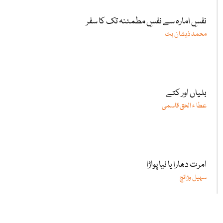
نفسِ امارہ سے نفسِ مطمئنہ تک کا سفر
محمد ذیشان بٹ
بلیاں اور کتے
عطا ء الحق قاسمی
امرت دھارا یا نیا پواڑا
سہیل وڑائچ