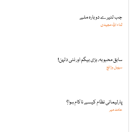
جب لٹیرے دوبارہ ملے
ثناء اللّٰہ مجیدی
سابق محبوبہ، بڑی بیگم اور نئی دلہن!
سہیل وڑائچ
پارلیمانی نظام کیسے ناکام ہوا؟
حامد میر