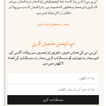
آئی بی سی ( انڈس براڈ کاسٹ اینڈ کیمونیکیشن ) پاکستان اور پاکستان سے باہر
کام کرنے والے ممتاز صحافیوں کا منصوبہ ہے ۔ یہ پاکستان کا سب سے پہلا اور
مکمل آن لائن میڈیا ہاوس ہے .
ہمارے متعلق مزید جانیے
اپ ڈیٹس حاصل کریں
آئی بی سی کی نمایاں خبروں ، تجزیوں اور تبصروں سے بروقت اگاہی کے
لئے ہمارے نیوز لیٹر کو سبسکرائب کریں. ہمارے سبسکرائبرز کی تعداد
لاکھوں میں ہے
سبسکرائب کریں