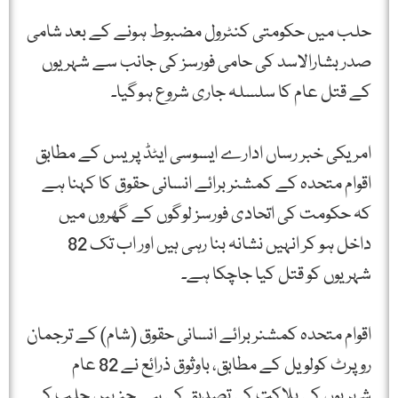
حلب میں حکومتی کنٹرول مضبوط ہونے کے بعد شامی
صدر بشارالاسد کی حامی فورسز کی جانب سے شہریوں
کے قتل عام کا سلسلہ جاری شروع ہوگیا۔
امریکی خبر رساں ادارے ایسوسی ایٹڈ پریس کے مطابق
اقوام متحدہ کے کمشنر برائے انسانی حقوق کا کہنا ہے
کہ حکومت کی اتحادی فورسز لوگوں کے گھروں میں
داخل ہو کر انہیں نشانہ بنا رہی ہیں اور اب تک 82
شہریوں کو قتل کیا جاچکا ہے۔
اقوام متحدہ کمشنر برائے انسانی حقوق (شام) کے ترجمان
روپرٹ کولویل کے مطابق، باوثوق ذرائع نے 82 عام
شہریوں کی ہلاکت کی تصدیق کی ہے جنہیں حلب کے