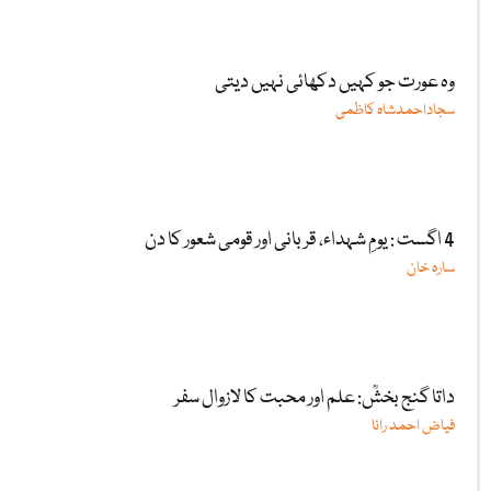
وہ عورت جو کہیں دکھائی نہیں دیتی
سجاداحمدشاہ کاظمی
4 اگست : یومِ شہداء، قربانی اور قومی شعور کا دن
سارہ خان
داتا گنج بخشؒ: علم اور محبت کا لازوال سفر
فیاض احمد رانا