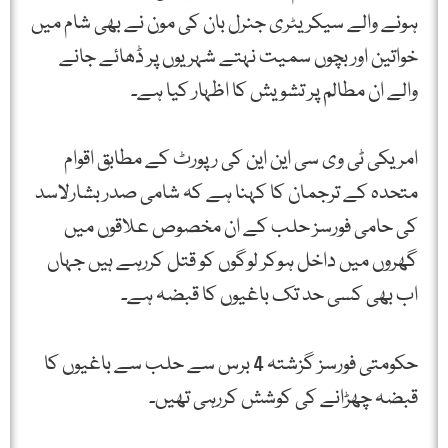
ہونے والے سیکریٹری جنرل بان کی مون نے بھی شام میں
خواتین اور بچوں سمیت نہتے شہریوں پر ڈھائے جانے
والے ان مطالم پر تشویش کا اظہار کیا ہے۔
امریکی ٹی وی سی این این کی رپورٹ کے مطابق اقوام
متحدہ کے ترجمان کا کہنا ہے کہ شامی صدر بشارلاسد
کی حامی فورسز حلب کے ان مخصوص علاقوں میں
گھروں میں داخل ہوکر لوگوں کو قتل کررہے ہیں جہاں
اب بھی کسی حد تک باغیوں کا قبضہ ہے۔
حکومتی فورسز گزشتہ 4 برس سے حلب سے باغیوں کا
قبضہ چھڑانے کی کوشش کررہی تھیں۔