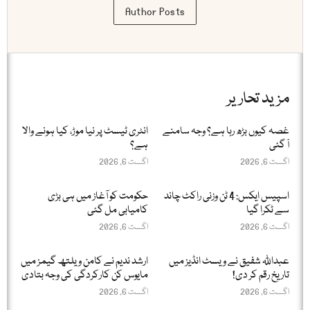
Author Posts
مزید تحاریر
غصہ کیوں بڑھ رہا ہے؟ وجہ سامنے
انٹری ٹیسٹ پر نیا موڑ، کیا ہونے والا
آ گئی
ہے؟
اگست 6, 2026
اگست 6, 2026
اسپیس ایکس: 4 ٹن وزنی راکٹ چاند
حکومت کو آغاز میں ہی بڑی
سے ٹکرا گیا
کامیابی مل گئی
اگست 6, 2026
اگست 6, 2026
عبداللّٰہ شفیق نے ویسٹ انڈیز میں
ارشد ندیم نے کامن ویلتھ گیمز میں
تاریخ رقم کر دی!
مایوس کن کارکردگی کی وجہ بتادی
اگست 6, 2026
اگست 6, 2026