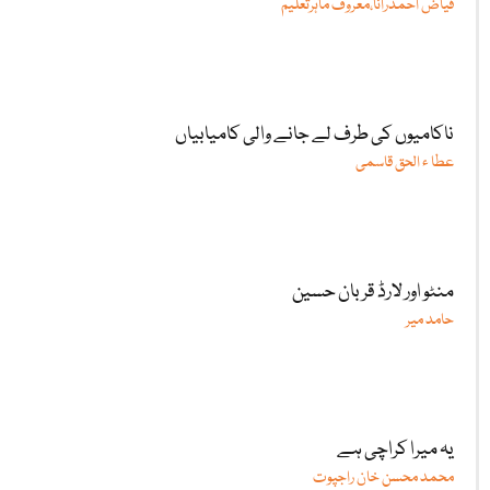
فیاض احمدرانا،معروف ماہرتعلیم
ناکامیوں کی طرف لے جانے والی کامیابیاں
عطا ء الحق قاسمی
منٹو اور لارڈ قربان حسین
حامد میر
یہ میرا کراچی ہے
محمد محسن خان راجپوت