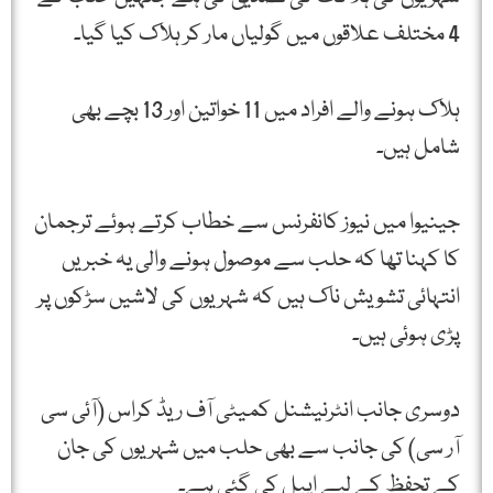
4 مختلف علاقوں میں گولیاں مار کر ہلاک کیا گیا۔
ہلاک ہونے والے افراد میں 11 خواتین اور 13 بچے بھی
شامل ہیں۔
جینیوا میں نیوز کانفرنس سے خطاب کرتے ہوئے ترجمان
کا کہنا تھا کہ حلب سے موصول ہونے والی یہ خبریں
انتہائی تشویش ناک ہیں کہ شہریوں کی لاشیں سڑکوں پر
پڑی ہوئی ہیں۔
دوسری جانب انٹرنیشنل کمیٹی آف ریڈ کراس (آئی سی
آر سی) کی جانب سے بھی حلب میں شہریوں کی جان
کے تحفظ کے لیے اپیل کی گئی ہے۔