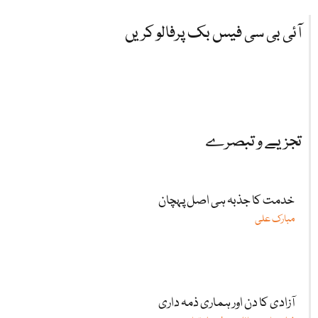
آئی بی سی فیس بک پرفالو کریں
تجزیے و تبصرے
خدمت کا جذبہ ہی اصل پہچان
مبارک علی
آزادی کا دن اور ہماری ذمہ داری