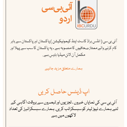
آئی بی سی ( انڈس براڈ کاسٹ اینڈ کیمونیکیشن ) پاکستان اور پاکستان سے باہر
کام کرنے والے ممتاز صحافیوں کا منصوبہ ہے ۔ یہ پاکستان کا سب سے پہلا اور
مکمل آن لائن میڈیا ہاوس ہے .
ہمارے متعلق مزید جانیے
اپ ڈیٹس حاصل کریں
آئی بی سی کی نمایاں خبروں ، تجزیوں اور تبصروں سے بروقت اگاہی کے
لئے ہمارے نیوز لیٹر کو سبسکرائب کریں. ہمارے سبسکرائبرز کی تعداد
لاکھوں میں ہے