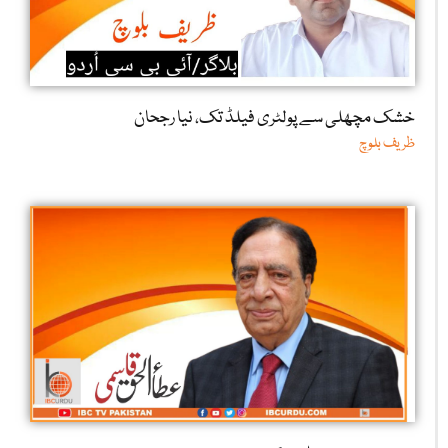
خشک مچھلی سے پولٹری فیلڈ تک، نیا رجحان
ظریف بلوچ