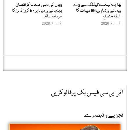
بھارت: لینڈسلائیڈنگ سے بڑے
بچوں کی ذہنی صحت کو نقصان
پیمانے پر تباہی، 80 دیہات کا
پہنچانے پر میٹا پر 57 کروڑ ڈالرز کا
رابطہ منطقع
جرمانہ عائد
اگست 7, 2026
اگست 7, 2026
آئی بی سی فیس بک پرفالو کریں
تجزیے و تبصرے