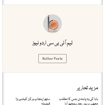
ٹیم آئی بی سی اردو نیوز
Author Posts
مزید تحاریر
بابا کی وہ پابندی جس کا مطلب
ستھرا پنجاب ورکرز کیلئے بڑا
مجھے برسوں بعد سمجھ آیا
فیصلہ