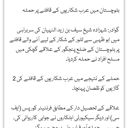
بلوچستان میں عرب شکاریوں کے قافلے پر حملہ
گوادر: شہزادہ شیخ سیف بن زید النہیان کی سربراہی
میں ابو ظہبی سے تلور کے شکار کے لیے آنے والے قافلے
پر بلوچستان کے ضلع پنجگور کے علاقے گچکی میں
مسلح افراد نے حملہ کردیا۔
حملے کے نتیجے میں عرب شکاریوں کے قافلے کی 2
گاڑیوں کو نقصان پہنچا۔
علاقے کے تحصیل دار کے مطابق فرنٹیئر کورپس (ایف
سی) اور دیگر سیکیورٹی اہلکاروں نے جوابی کارروائی کی،
جس سے حملہ آور فرار ہونے پر مجبور ہوگئے۔