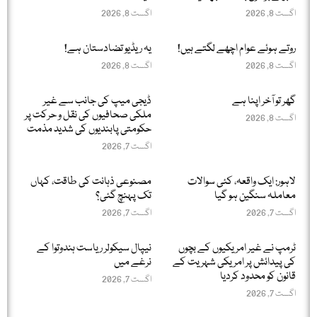
اگست 8, 2026
اگست 8, 2026
روتے ہوئے عوام اچھے لگتے ہیں!
یہ ریڈیو تضادستان ہے!
اگست 8, 2026
اگست 8, 2026
گھر تو آخر اپنا ہے
ڈیجی میپ کی جانب سے غیر
ملکی صحافیوں کی نقل و حرکت پر
اگست 8, 2026
حکومتی پابندیوں کی شدید مذمت
اگست 7, 2026
لاہور: ایک واقعہ، کئی سوالات
مصنوعی ذہانت کی طاقت، کہاں
معاملہ سنگین ہو گیا
تک پہنچ گئی؟
اگست 7, 2026
اگست 7, 2026
ٹرمپ نے غیر امریکیوں کے بچوں
نیپال سیکولر ریاست ہندوتوا کے
کی پیدائش پر امریکی شہریت کے
نرغے میں
قانون کو محدود کردیا
اگست 7, 2026
اگست 7, 2026