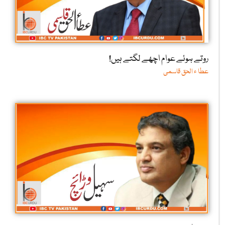
روتے ہوئے عوام اچھے لگتے ہیں!
عطا ء الحق قاسمی