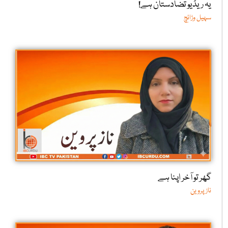
یہ ریڈیو تضادستان ہے!
سہیل وڑائچ
گھر تو آخر اپنا ہے
ناز پروین