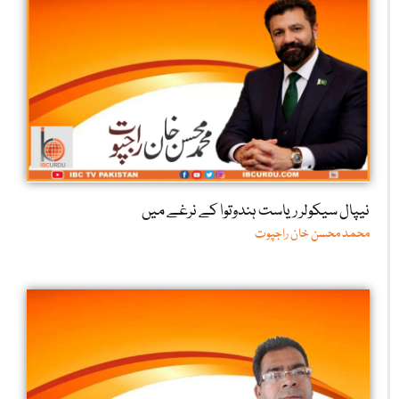
نیپال سیکولر ریاست ہندوتوا کے نرغے میں
محمد محسن خان راجپوت