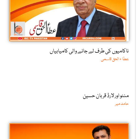
ناکامیوں کی طرف لے جانے والی کامیابیاں
عطا ء الحق قاسمی
منٹو اور لارڈ قربان حسین
حامد میر