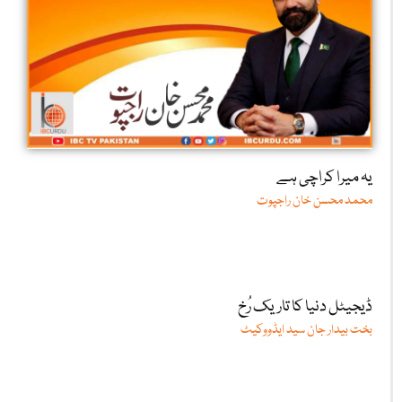
یہ میرا کراچی ہے
محمد محسن خان راجپوت
ڈیجیٹل دنیا کا تاریک رُخ
بخت بیدار جان سید ایڈووکیٹ