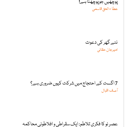
پوچھیں جو پوچھنا ہے!
عطا ء الحق قاسمی
نئے گھر کی دعوت
امیرجان حقانی
7 اگست کے احتجاج میں شرکت کیوں ضروری ہے؟
آصف اقبال
عصرِ نو کا فکری تلاطم: ایک سقراطی و افلاطونی محاکمہ