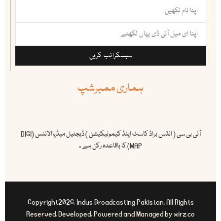
سبسکرائب کریں
ہماری ممبرشپ
آئی بی سی ( انڈس براڈ کاسٹ اینڈ کیمونیکیشن ) ڈیجٹیل میڈیاالائنس (DIGI
MAP) کا باقاعدہ رکن ہے ۔
Copyright2026. Indus Broadcasting Pakistan. All Rights
Reserved. Developed, Powered and Managed by xirz.co