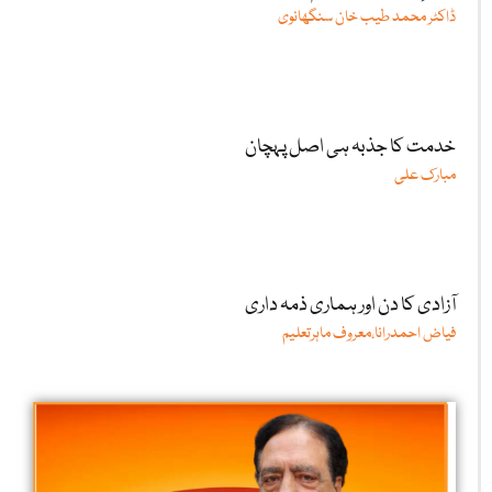
ڈاکٹر محمد طیب خان سنگھانوی
خدمت کا جذبہ ہی اصل پہچان
مبارک علی
آزادی کا دن اور ہماری ذمہ داری
فیاض احمدرانا،معروف ماہرتعلیم