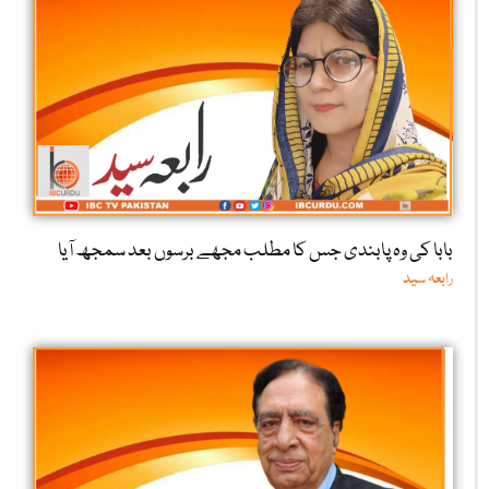
بابا کی وہ پابندی جس کا مطلب مجھے برسوں بعد سمجھ آیا
رابعہ سید