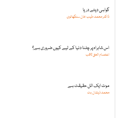
گواہی دیتے دریا
ڈاکٹر محمد طیب خان سنگھانوی
اس شاہراہ پر چلنا دنیا کے لیے کیوں ضروری ہے؟
اعتصام الحق ثاقب
موت ایک اٹل حقیقت ہے
محمد ذیشان بٹ