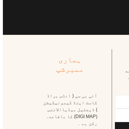
ہماری
ممبرشپ
ے
آئی بی سی ( انڈس براڈ
کاسٹ اینڈ کیمونیکیشن
) ڈیجٹیل میڈیاالائنس
(DIGI MAP) کا باقاعدہ
رکن ہے ۔