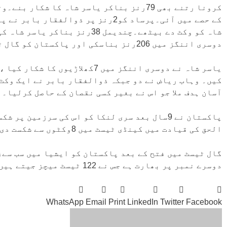
کرونا رتنے بھی 79رنز بناکر یاسر شاہ کا ش
کے حصے میں آئی۔پرساد کو2رنز پر ذو
شاہ کو وکٹ دے بیٹھے۔چندیمل 38ر
دوسری اننگز میں 206رنز بناسکی اور پاکستان کو گال ٹیسٹ میں کامیابی کیلئے 90رنز کا ہدف ملا ہے۔
آسان ہدف ملا جو اس نے بغیر کسی نقصان کے حاصل کرلیا۔
الحق کی قیادت میں کینڈی ٹیسٹ میں 8وکٹوں سے شکست دی تھی اور سیریز اپنے نام کی تھی۔
دوسرے نمبر پر بھارت ہے جس نے 122 ٹیسٹ میچز جیتے ہیں۔
WhatsApp
Email
Print
LinkedIn
Twitter
Facebook