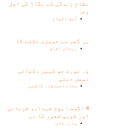
نظامِ زندگی کے بگاڑ کی اصل
وجہ
آصف اقبال
ہر گھر سے جینزی نکلے گا
ریحان آفاق
وہ عورت جو کہیں دکھائی
نہیں دیتی
سجاداحمدشاہ کاظمی
4 اگست : یومِ شہداء، قربانی
اور قومی شعور کا دن
سارہ خان