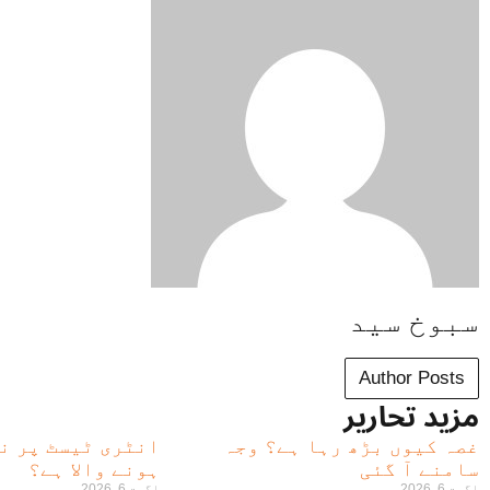
سبوخ سید
Author Posts
مزید تحاریر
غصہ کیوں بڑھ رہا ہے؟ وجہ
انٹری ٹیسٹ پر ن
سامنے آ گئی
ہونے والا ہے؟
اگست 6, 2026
اگست 6, 2026