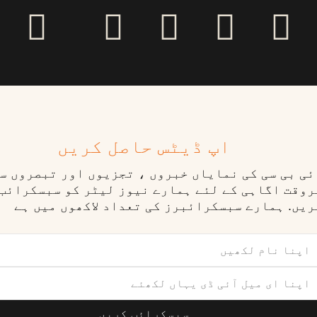
اپ ڈیٹس حاصل کریں
ٓئی بی سی کی نمایاں خبروں ، تجزیوں اور تبصروں س
روقت اگاہی کے لئے ہمارے نیوز لیٹر کو سبسکرائب
ریں. ہمارے سبسکرائبرز کی تعداد لاکھوں میں ہے
سبسکرائب کریں