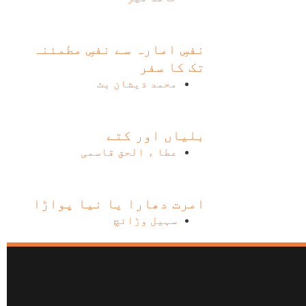
نفسِ امارہ سے نفسِ مطمئنہ
تک کا سفر
محمد ذیشان بٹ
بلیاں اور کتے
عطا ء الحق قاسمی
امرت دھارا یا نیا پواڑا
سہیل وڑائچ