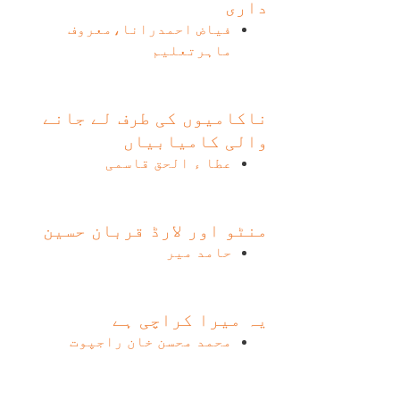
داری
فیاض احمدرانا،معروف
ماہرتعلیم
ناکامیوں کی طرف لے جانے
والی کامیابیاں
عطا ء الحق قاسمی
منٹو اور لارڈ قربان حسین
حامد میر
یہ میرا کراچی ہے
محمد محسن خان راجپوت