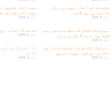
حکومت کو آغاز میں ہی بڑی
عبداللّٰہ شفیق ن
کامیابی مل گئی
میں تاریخ رقم کر
اگست 6, 2026
اگست 6, 2026
بیوی کے قتل کے مقدمے میں عمر
خدمت کا جذبہ ہی
قید پانے والا شوہر بری
اگست 6, 2026
اگست 6, 2026
امریکا کے پاس اسلحے کے وافر
آزادی کا دن اور
ذخائر موجود ہیں، ٹرمپ
داری
اگست 6, 2026
اگست 6, 2026