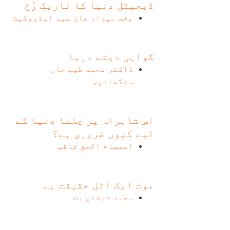
ڈیجیٹل دنیا کا تاریک رُخ
بخت بیدار جان سید ایڈووکیٹ
گواہی دیتے دریا
ڈاکٹر محمد طیب خان
سنگھانوی
اس شاہراہ پر چلنا دنیا کے
لیے کیوں ضروری ہے؟
اعتصام الحق ثاقب
موت ایک اٹل حقیقت ہے
محمد ذیشان بٹ