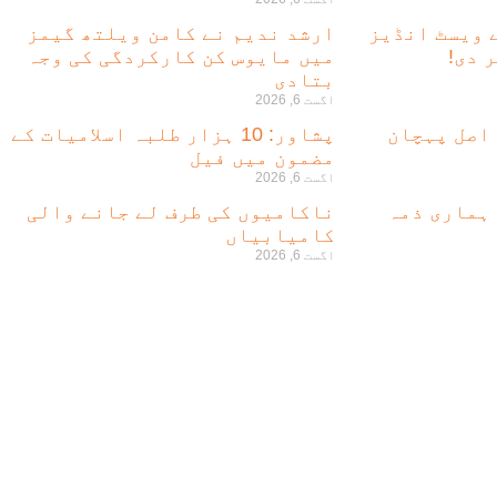
ے ویسٹ انڈیز
ارشد ندیم نے کامن ویلتھ گیمز
 دی!
میں مایوس کن کارکردگی کی وجہ
بتادی
اگست 6, 2026
 اصل پہچان
پشاور: 10 ہزار طلبہ اسلامیات کے
مضمون میں فیل
اگست 6, 2026
 ہماری ذمہ
ناکامیوں کی طرف لے جانے والی
کامیابیاں
اگست 6, 2026