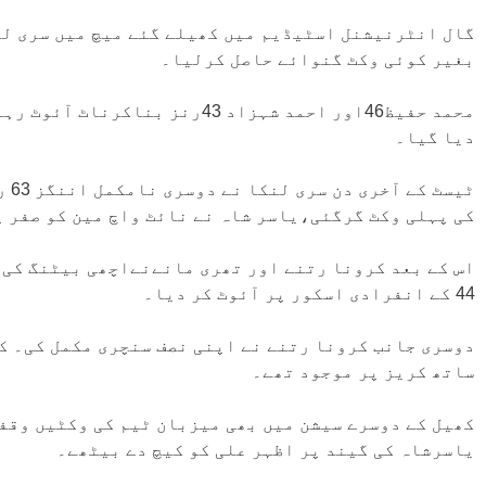
بغیر کوئی وکٹ گنوائے حاصل کرلیا۔
محمد حفیظ46اور احمد شہزاد 43رنز
دیا گیا۔
ٹیس
کی پہلی وکٹ گرگئی،یاسر شاہ نے نائٹ واچ مین کو صفر پ
اس کے بعد کرونا رتنے اور تھری مانےنےاچھی بیٹنگ کی 
44 کے انفرادی اسکور پر آئوٹ کر دیا۔
ساتھ کریز پر موجود تھے۔
یاسرشاہ کی گیند پر اظہر علی کو کیچ دے بیٹھے۔