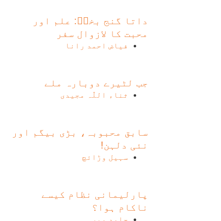
داتا گنج بخشؒ: علم اور
محبت کا لازوال سفر
فیاض احمد رانا
جب لٹیرے دوبارہ ملے
ثناء اللّٰہ مجیدی
سابق محبوبہ، بڑی بیگم اور
نئی دلہن!
سہیل وڑائچ
پارلیمانی نظام کیسے
ناکام ہوا؟
حامد میر