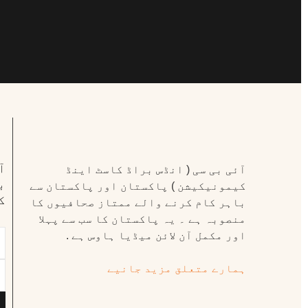
ا
آئی بی سی ( انڈس براڈ کاسٹ اینڈ
ب
کیمونیکیشن ) پاکستان اور پاکستان سے
ک
باہر کام کرنے والے ممتاز صحافیوں کا
منصوبہ ہے ۔ یہ پاکستان کا سب سے پہلا
اور مکمل آن لائن میڈیا ہاوس ہے .
ہمارے متعلق مزید جانیے