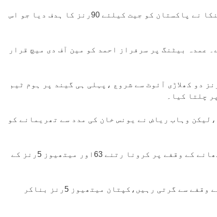
گال انٹرنیشنل اسٹیڈیم میں کھیلے گئے میچ میں سری لنکا نے پاکستان کو جیت کیلئے 90رنز کا ہدف دیا جو اس
 بناکرناٹ آئوٹ رہے۔ عمدہ بیٹنگ پر سرفراز احمد کو مین آف دی میچ قرار
ٹ کے آخری دن سری لنکا نے دوسری نامکمل اننگز 63 رنز دو کھلاڑی آئوٹ سے شروع ،پہلی ہی گیند پر ہوم ٹیم
ر چلتا کیا۔
،لیکن وہاب ریاض نے یونس خان کی مدد سے تھریمانے کو
دوسری جانب کرونا رتنے نے اپنی نصف سنچری مکمل کی۔ کھانے کے وقفے پر کرونا رتنے 63اور میتھیوز 5رنز کے
کھیل کے دوسرے سیشن میں بھی میزبان ٹیم کی وکٹیں وقفے وقفے سے گرتی رہیں،کپتان میتھیوز 5رنز بناکر