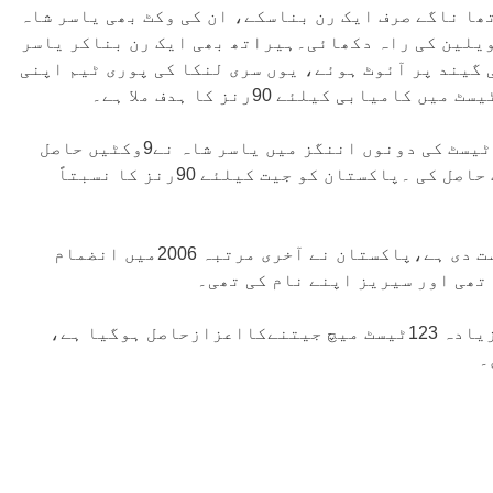
کار بنے۔وتھا ناگے صرف ایک رن بناسکے، ان کی وکٹ بھی یاسر شاہ
الفقار بابر نے پویلین کی راہ دکھائی۔ہیراتھ بھی ایک رن بناکر یاسر
نز بناکر یاسر شاہ کی گیند پر آئوٹ ہوئے، یوں سری لنکا کی پوری ٹیم اپنی
یاسر شاہ نے دوسری اننگز میں 7کھلاڑیوں کا شکار کیا ،ٹیسٹ کی دونوں اننگز میں یاسر شاہ نے9وکٹیں حاصل
کیں۔ وہاب ریاض نے دو جبکہ ذوالفقار بابر نے ایک وکٹ حاصل کی ۔پاکستان کو جیت کیلئے 90رنز کا نسبتاً
پاکستان نے 9سال بعد سری لنکا کو اس کی سرزمین پر شکست دی ہے،پاکستان نے آخری مرتبہ 2006میں انضمام
گال ٹیسٹ میں فتح کے بعد پاکستان کو ایشیا میں سب سےزیادہ 123ٹیسٹ میچ جیتنےکااعزازحاصل ہوگیا ہے،