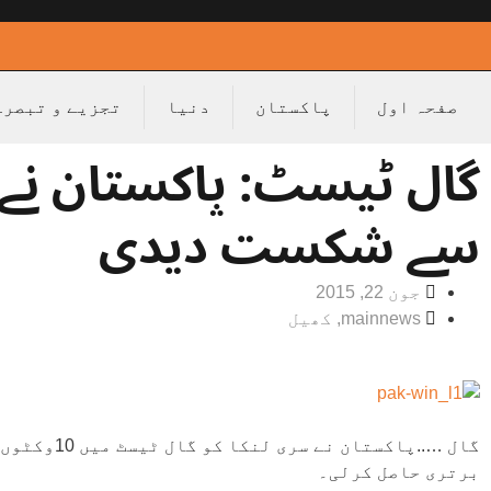
صفحہ اول
پاکستان
دنیا
تجزیے و تبصرے
سے شکست دیدی
جون 22, 2015
mainnews
,
کھیل
گال …..پاکس
برتری حاصل کرلی۔