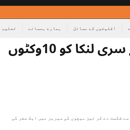
اقلیتوں کے مسائل
ہمارے ہمسائے
تعلیم
گال ٹیسٹ: پاکستان نے سری لنکا کو 10وکٹوں
تان نے سری لنکا کو گال ٹیسٹ میں 10وکٹوں سے شکست دے کر تین میچوں کی سیریز میں ایک صفر کی