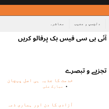
دلچسپ و عجیب
معاشرہ
آئی بی سی فیس بک پرفالو کریں
تجزیے و تبصرے
خدمت کا جذبہ ہی اصل پہچان
مبارک علی
آزادی کا دن اور ہماری ذمہ