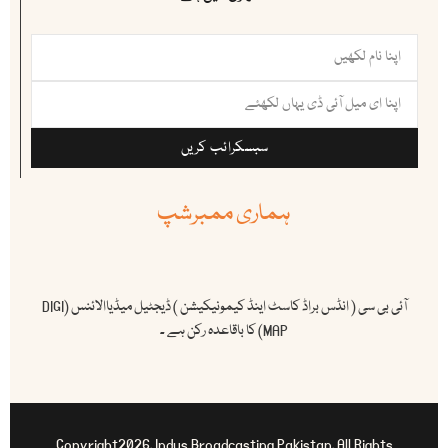
سبسکرائب کریں
ہماری ممبرشپ
آئی بی سی ( انڈس براڈ کاسٹ اینڈ کیمونیکیشن ) ڈیجٹیل میڈیاالائنس (DIGI
MAP) کا باقاعدہ رکن ہے ۔
Copyright2026. Indus Broadcasting Pakistan. All Rights