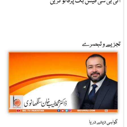
آئی بی سی فیس بک پرفالو کریں
تجزیے و تبصرے
گواہی دیتے دریا