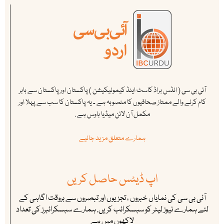
آئی بی سی ( انڈس براڈ کاسٹ اینڈ کیمونیکیشن ) پاکستان اور پاکستان سے باہر
کام کرنے والے ممتاز صحافیوں کا منصوبہ ہے ۔ یہ پاکستان کا سب سے پہلا اور
مکمل آن لائن میڈیا ہاوس ہے .
ہمارے متعلق مزید جانیے
اپ ڈیٹس حاصل کریں
آئی بی سی کی نمایاں خبروں ، تجزیوں اور تبصروں سے بروقت اگاہی کے
لئے ہمارے نیوز لیٹر کو سبسکرائب کریں. ہمارے سبسکرائبرز کی تعداد
لاکھوں میں ہے