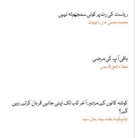
ریاست کی رِٹ پر کوئی سمجھوتہ نہیں
محمد محسن خان راجپوت
باقی آپ کی مرضی
عطا ء الحق قاسمی
کوئلہ کانوں کے مزدور: آخر کب تک اپنی جانیں قربان کرتے رہیں
گے؟
ایڈووکیٹ بخت بیدار جان سید