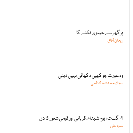
ہر گھر سے جینزی نکلے گا
ریحان آفاق
وہ عورت جو کہیں دکھائی نہیں دیتی
سجاداحمدشاہ کاظمی
4 اگست : یومِ شہداء، قربانی اور قومی شعور کا دن
سارہ خان