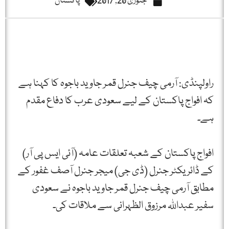
جنوری 20, 2017
پاکستان
راولپنڈی: آرمی چیف جنرل قمر جاوید باجوہ کا کہنا ہے
کہ افواج پاکستان کے لیے سعودی عرب کا دفاع مقدم
ہے۔
افواج پاکستان کے شعبہ تعلقات عامہ (آئی ایس پی آر)
کے ڈائریکٹر جنرل (ڈی جی) میجر جنرل آصف غفور کے
مطابق آرمی چیف جنرل قمر جاوید باجوہ نے سعودی
سفیر عبداللہ مرزوق الظہرانی سے ملاقات کی۔