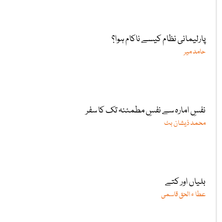
پارلیمانی نظام کیسے ناکام ہوا؟
حامد میر
نفسِ امارہ سے نفسِ مطمئنہ تک کا سفر
محمد ذیشان بٹ
بلیاں اور کتے
عطا ء الحق قاسمی