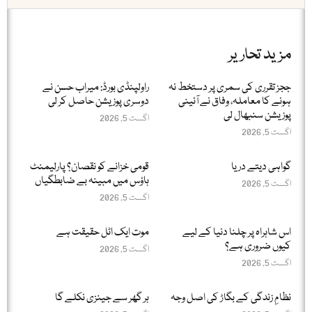
مزید تحاریر
ججز تقرری کی سمری پر دستخط نہ
راولپنڈی بورڈ: میراب حسن نے
ہونے کا معاملہ، وفاق نے آئینی
دوسری پوزیشن حاصل کر لی
پوزیشن سنبھال لی
اگست 5, 2026
اگست 5, 2026
گواہی دیتے دریا
قومی خزانے کو نقصان؟ پارلیمنٹ
ہاؤس میں مبینہ بے ضابطگیاں
اگست 5, 2026
اگست 5, 2026
اس شاہراہ پر چلنا دنیا کے لیے
موت ایک اٹل حقیقت ہے
کیوں ضروری ہے؟
اگست 5, 2026
اگست 5, 2026
نظامِ زندگی کے بگاڑ کی اصل وجہ
ہر گھر سے جینزی نکلے گا