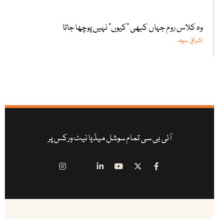
وہ کلاس روم جہاں کبھی "کیوں” نہیں پوچھا جاتا
اشراق سید
آئی بی سی تمام سوشل میڈیا نیٹ ورکس پر