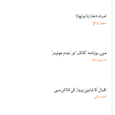
امرت دھارا یا نیا پواڑا
سہیل وڑائچ
میں، روزنامہ ’کالک‘ اور ’عدم جونیئر‘
یاسر پیر زادہ
اقبال کا شاہین: پرواز کی تلاش میں
آمنہ درانی