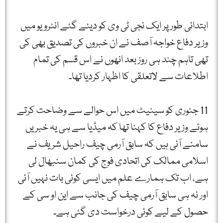
ابتدائی طور پر ایک نجی ٹی وی کو دیئے گئے انٹرویو میں
وزیر دفاع خواجہ آصف نے ان خبروں کی تصدیق بھی کی
تھی تاہم چند ہی روز بعد انھوں نے اس قسم کی تمام
اطلاعات سے لاتعلقی کا اظہار کردیا تھا۔
11 جنوری کو سینیٹ میں اس حوالے سے وضاحت کرتے
ہوئے وزیر دفاع کا کہنا تھا کہ میڈیا سے ہی یہ خبریں
سامنے آئی ہیں کہ سابق آرمی چیف راحیل شریف نے
اسلامی ممالک کی اتحادی فوج کی کمان سنبھال لی
ہے، اب تک ہمارے علم میں ایسی کوئی بات نہیں آئی
اور نہ ہی سابق آرمی چیف کی جانب سے این او سی کے
حصول کے لیے کوئی درخواست دی گئی ہے۔