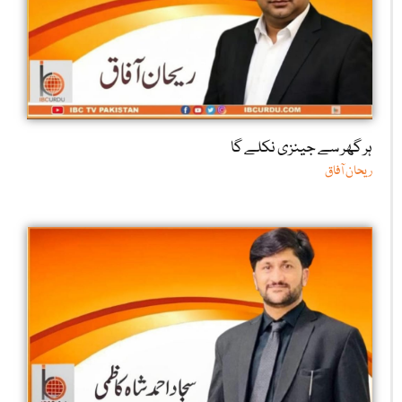
ہر گھر سے جینزی نکلے گا
ریحان آفاق