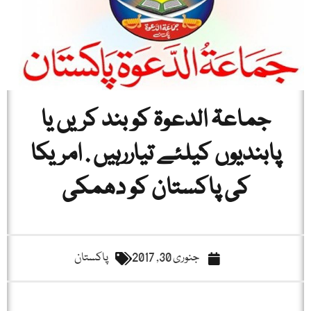
جماعۃ الدعوۃ کو بند کریں یا
پابندیوں کیلئے تیاررہیں . امریکا
کی پاکستان کو دھمکی
جنوری 30, 2017
پاکستان