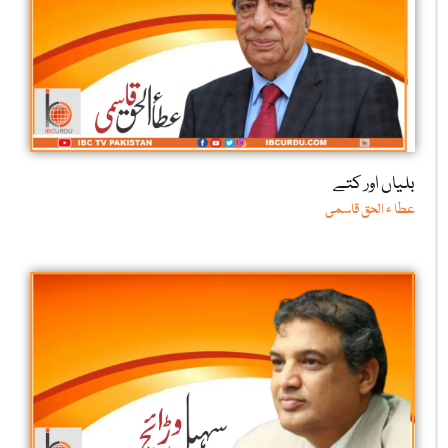
بلیاں اور کتے
عطا ء الحق قاسمی