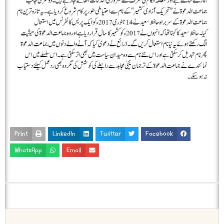
Print
LinkedIn
Twitter
Facebook
WhatsApp
Email