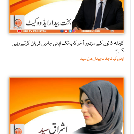
کوئلہ کانوں کے مزدور: آخر کب تک اپنی جانیں قربان کرتے رہیں
گے؟
ایڈووکیٹ بخت بیدار جان سید