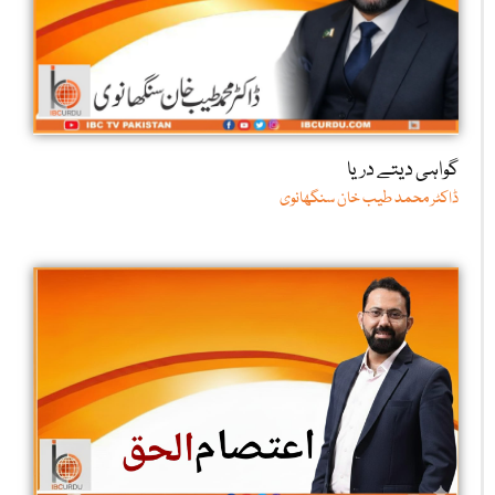
گواہی دیتے دریا
ڈاکٹر محمد طیب خان سنگھانوی