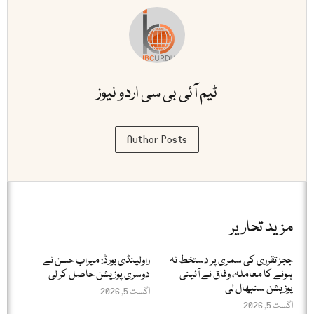
ٹیم آئی بی سی اردو نیوز
Author Posts
مزید تحاریر
ججز تقرری کی سمری پر دستخط نہ
راولپنڈی بورڈ: میراب حسن نے
ہونے کا معاملہ، وفاق نے آئینی
دوسری پوزیشن حاصل کر لی
پوزیشن سنبھال لی
اگست 5, 2026
اگست 5, 2026