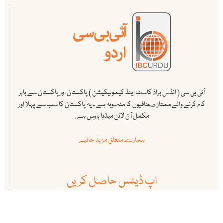
آئی بی سی ( انڈس براڈ کاسٹ اینڈ کیمونیکیشن ) پاکستان اور پاکستان سے باہر
کام کرنے والے ممتاز صحافیوں کا منصوبہ ہے ۔ یہ پاکستان کا سب سے پہلا اور
مکمل آن لائن میڈیا ہاوس ہے .
ہمارے متعلق مزید جانیے
اپ ڈیٹس حاصل کریں
آئی بی سی کی نمایاں خبروں ، تجزیوں اور تبصروں سے بروقت اگاہی کے
لئے ہمارے نیوز لیٹر کو سبسکرائب کریں. ہمارے سبسکرائبرز کی تعداد
لاکھوں میں ہے