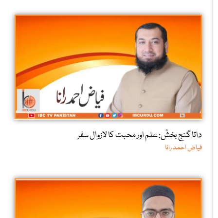
داتا گنج بخشؒ: علم اور محبت کا لازوال سفر
فیاض احمد رانا