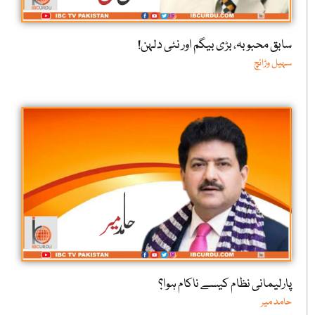
سابق محبوبہ، بڑی بیگم اور نئی دلہن!
سہیل وڑائچ
پارلیمانی نظام کیسے ناکام ہوا؟
حامد میر