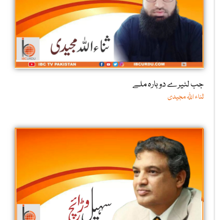
جب لٹیرے دوبارہ ملے
ثناء اللّٰہ مجیدی