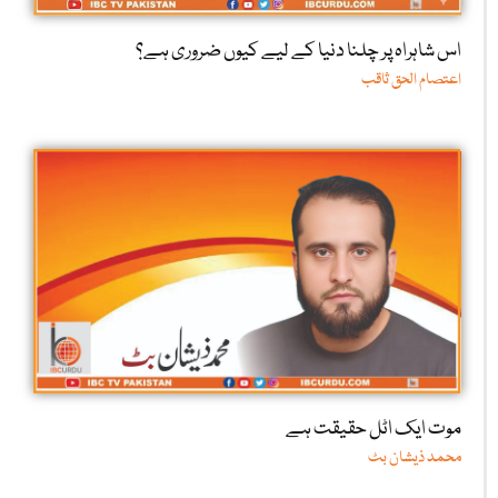
اس شاہراہ پر چلنا دنیا کے لیے کیوں ضروری ہے؟
اعتصام الحق ثاقب
موت ایک اٹل حقیقت ہے
محمد ذیشان بٹ