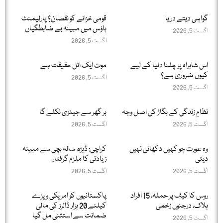
گواہی دیتے دریا
قومی خزانے کو نقصان؟ پارلیمنٹ
ہاؤس میں مبینہ بے ضابطگیاں
اگست 5, 2026
اگست 5, 2026
اس شاہراہ پر چلنا دنیا کے لیے
موت ایک اٹل حقیقت ہے
کیوں ضروری ہے؟
اگست 5, 2026
اگست 5, 2026
نظامِ زندگی کے بگاڑ کی اصل وجہ
ہر گھر سے جینزی نکلے گا
اگست 5, 2026
اگست 5, 2026
وہ عورت جو کہیں دکھائی نہیں
کراچی: ڈیڑھ سالہ بچی سے مبینہ
دیتی
زیادتی کا ملزم گرفتار
اگست 5, 2026
اگست 5, 2026
روس کا کیف پر حملہ، 15 افراد
پاکستانیوں کو امریکی ویزے
ہلاک، درجنوں زخمی
کیلئے 20 ہزار ڈالرز کی مالی
ضمانت سے استثنیٰ مل گیا
اگست 5, 2026