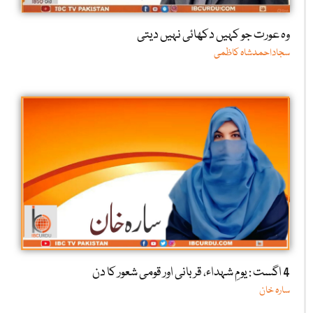
وہ عورت جو کہیں دکھائی نہیں دیتی
سجاداحمدشاہ کاظمی
4 اگست : یومِ شہداء، قربانی اور قومی شعور کا دن
سارہ خان