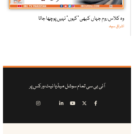
وہ کلاس روم جہاں کبھی "کیوں” نہیں پوچھا جاتا
اشراق سید
آئی بی سی تمام سوشل میڈیا نیٹ ورکس پر