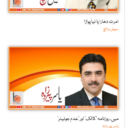
امرت دھارا یا نیا پواڑا
سہیل وڑائچ
میں، روزنامہ ’کالک‘ اور ’عدم جونیئر‘
یاسر پیر زادہ