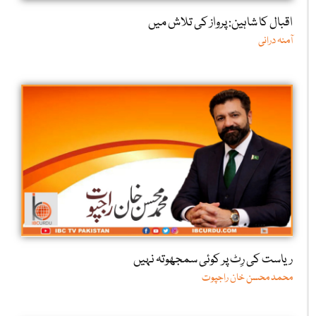
اقبال کا شاہین: پرواز کی تلاش میں
آمنہ درانی
ریاست کی رِٹ پر کوئی سمجھوتہ نہیں
محمد محسن خان راجپوت