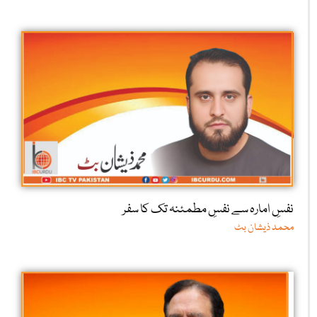
نفسِ امارہ سے نفسِ مطمئنہ تک کا سفر
محمد ذیشان بٹ