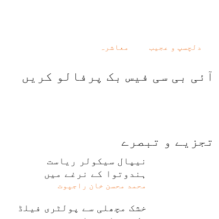
دلچسپ و عجیب
معاشرہ
آئی بی سی فیس بک پرفالو کریں
تجزیے و تبصرے
نیپال سیکولر ریاست
ہندوتوا کے نرغے میں
محمد محسن خان راجپوت
خشک مچھلی سے پولٹری فیلڈ