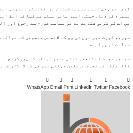
ادھر بول کی اپیل میں پاکستان براڈکاسٹر ایسوسی ایشن
بی اے کو کوئی شکایت ہے تو مناسب فورم سے رجوع اور ال
سپریم کورٹ میں بول ٹی وی کے لائسنس منسوخی کے حوالے 
سماعت کر رہا ہے.
سپریم کورٹ نے تاحکم ثانی عامر لیاقت کا پروگرام بند 
ڈائریکٹر نے تحریری یقین دہانی پیش کی کہ ڈاکٹر عامر 
WhatsApp
Email
Print
LinkedIn
Twitter
Facebook