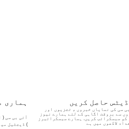
ڈیٹس حاصل کریں
ہماری م
بی سی کی نمایاں خبروں ، تجزیوں اور
ں سے بروقت اگاہی کے لئے ہمارے نیوز
آئی بی سی (
کو سبسکرائب کریں. ہمارے سبسکرائبرز
داد لاکھوں میں ہے