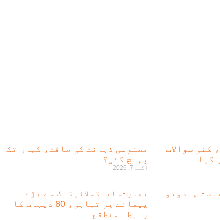
، کئی سوالات
مصنوعی ذہانت کی طاقت، کہاں تک
 گیا
پہنچ گئی؟
اگست 7, 2026
است ہندوتوا
بھارت: لینڈسلائیڈنگ سے بڑے
پیمانے پر تباہی، 80 دیہات کا
رابطہ منطقع