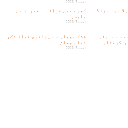
اگست 7, 2026
لا دینے والا
کچرے میں خزانہ… حیران کن
واپسی
اگست 7, 2026
لہ بچے سے مبینہ
خشک مچھلی سے پولٹری فیلڈ تک،
نیا رجحان
اگست 7, 2026