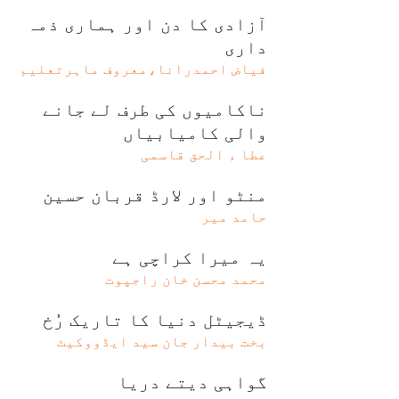
آزادی کا دن اور ہماری ذمہ
داری
فیاض احمدرانا،معروف ماہرتعلیم
ناکامیوں کی طرف لے جانے
والی کامیابیاں
عطا ء الحق قاسمی
منٹو اور لارڈ قربان حسین
حامد میر
یہ میرا کراچی ہے
محمد محسن خان راجپوت
ڈیجیٹل دنیا کا تاریک رُخ
بخت بیدار جان سید ایڈووکیٹ
گواہی دیتے دریا