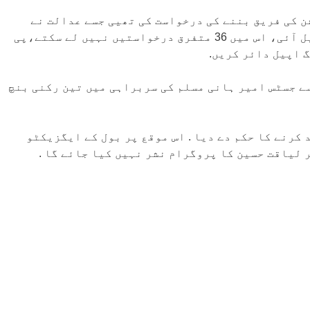
 کی فریق بننے کی درخواست کی تھیی جسے عدالت نے
مسترد کر دیا . جسٹس امیر ہانی مسلم نے کہا کہ ایک اپیل آئی، اس میں 36 متفرق درخواستیں نہیں لے سکتے،پی
گ اپیل دائر کریں.
سے جسٹس امیر ہانی مسلم کی سربراہی میں تین رکنی بنچ
کرنے کا حکم دے دیا . اس موقع پر بول کے ایگزیکٹو
لیاقت حسین کا پروگرام نشر نہیں کیا جائے گا .