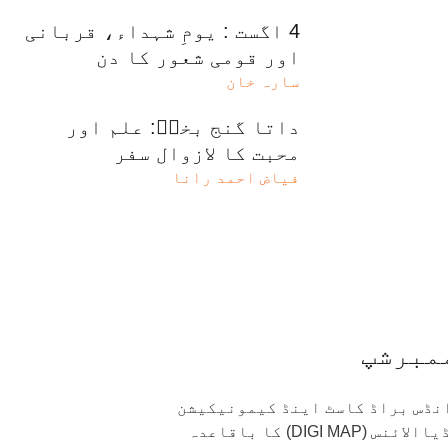
4 اگست : یومِ شہداء، قربانی
اور قومی شعور کا دن
سارہ خان
داتا گنج بخشؒ: علم اور
محبت کا لازوال سفر
فیاض احمد رانا
مبرشپ
 انڈس براڈ کاسٹ اینڈ کیمونیکیشن
) ڈیجٹیل میڈیاالائنس (DIGI MAP) کا باقاعدہ