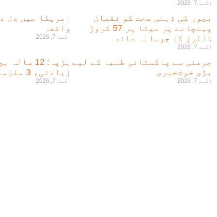
اگست 7, 2026
بچوں کی ذہنی صحت کو نقصان
امریکا میں دل دہ
پہنچانے پر میٹا پر 57 کروڑ
واقعہ
ڈالرز کا جرمانہ عائد
اگست 7, 2026
اگست 7, 2026
جرمنی سے پاکستانی طلبہ کے لیے
ہڑپہ: 12 سا
بڑی خوشخبری
زیادتی، 3 ملزمان گرفتار
اگست 7, 2026
اگست 7, 2026