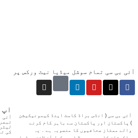
آئی بی سی تمام سوشل میڈیا نیٹ ورکس پر
اپ 
آئی بی سی ( انڈس براڈ کاسٹ اینڈ کیمونیکیشن
آئی 
تبصرو
) پاکستان اور پاکستان سے باہر کام کرنے
لیٹر 
والے ممتاز صحافیوں کا منصوبہ ہے ۔ یہ
کی تع
پاکستان کا سب سے پہلا اور مکمل آن لائن میڈیا