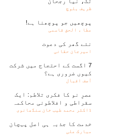
تک، نیا رجحان
ظریف بلوچ
پوچھیں جو پوچھنا ہے!
عطا ء الحق قاسمی
نئے گھر کی دعوت
امیرجان حقانی
7 اگست کے احتجاج میں شرکت
کیوں ضروری ہے؟
آصف اقبال
عصرِ نو کا فکری تلاطم: ایک
سقراطی و افلاطونی محاکمہ
ڈاکٹر محمد طیب خان سنگھانوی
خدمت کا جذبہ ہی اصل پہچان
مبارک علی