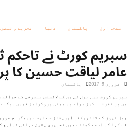
صفحہ اول
پاکستان
دنیا
تجزیے و تبصرے
سپریم کورٹ نے تاحکم ثان
عامر لیاقت حسین کا پروگ
فروری 6, 2017
پاکستان
سپریم کورٹ میں بول ٹی وی کے لائسنس منسوخی کے حوالے س
وی پر نفرت انگیز مواد پر مبنی پروگرامز فوری روکنے ک
بول نیوز کے ڈائریکٹر آپریشنز سے ایسے پروگرام فوری 
نے کہا کہ آدھے گھنٹے میں تحریری یقین دہانی فراہم کر