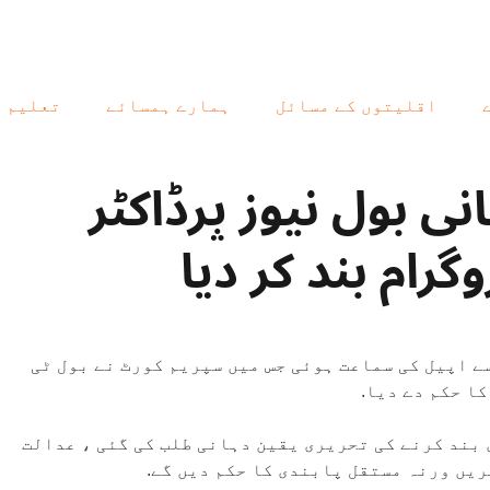
اقلیتوں کے مسائل
ہمارے ہمسائے
تعلیم
ی بول نیوز پرڈاکٹر
رام بند کر دیا
ے اپیل کی سماعت ہوئی جس میں سپریم کورٹ نے بول ٹی
ا حکم دے دیا.
بند کرنے کی تحریری یقین دہانی طلب کی گئی ، عدالت
یں ورنہ مستقل پابندی کا حکم دیں گے.