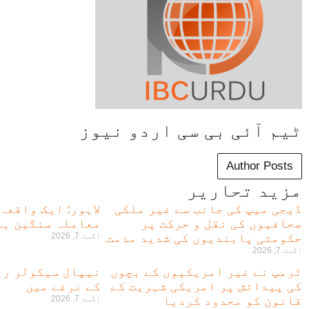
ٹیم آئی بی سی اردو نیوز
Author Posts
مزید تحاریر
ڈیجی میپ کی جانب سے غیر ملکی
لاہور: ایک واقعہ
صحافیوں کی نقل و حرکت پر
معاملہ سنگین ہو
حکومتی پابندیوں کی شدید مذمت
اگست 7, 2026
اگست 7, 2026
ٹرمپ نے غیر امریکیوں کے بچوں
نیپال سیکولر ری
کی پیدائش پر امریکی شہریت کے
کے نرغے میں
قانون کو محدود کردیا
اگست 7, 2026