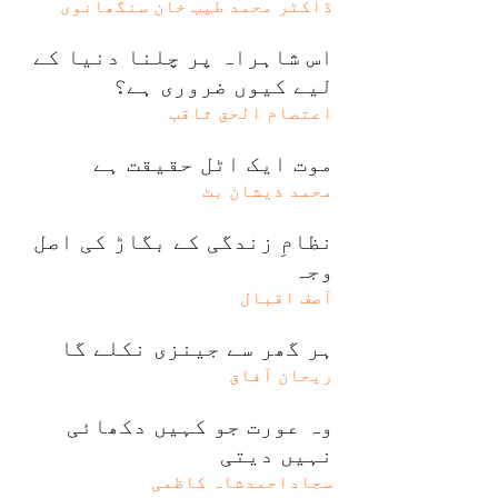
ڈاکٹر محمد طیب خان سنگھانوی
اس شاہراہ پر چلنا دنیا کے
لیے کیوں ضروری ہے؟
اعتصام الحق ثاقب
موت ایک اٹل حقیقت ہے
محمد ذیشان بٹ
نظامِ زندگی کے بگاڑ کی اصل
وجہ
آصف اقبال
ہر گھر سے جینزی نکلے گا
ریحان آفاق
وہ عورت جو کہیں دکھائی
نہیں دیتی
سجاداحمدشاہ کاظمی