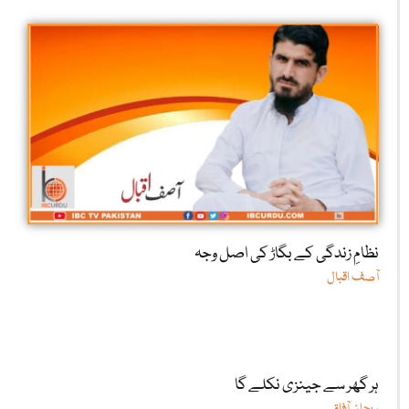
نظامِ زندگی کے بگاڑ کی اصل وجہ
آصف اقبال
ہر گھر سے جینزی نکلے گا
ریحان آفاق