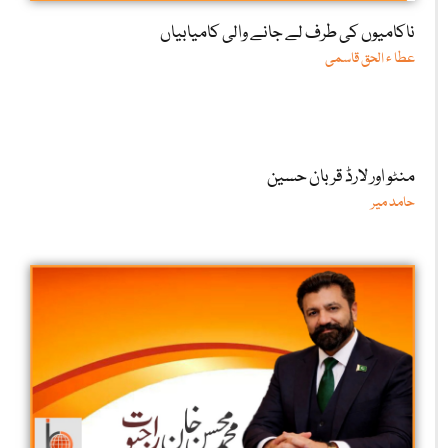
ناکامیوں کی طرف لے جانے والی کامیابیاں
عطا ء الحق قاسمی
منٹو اور لارڈ قربان حسین
حامد میر