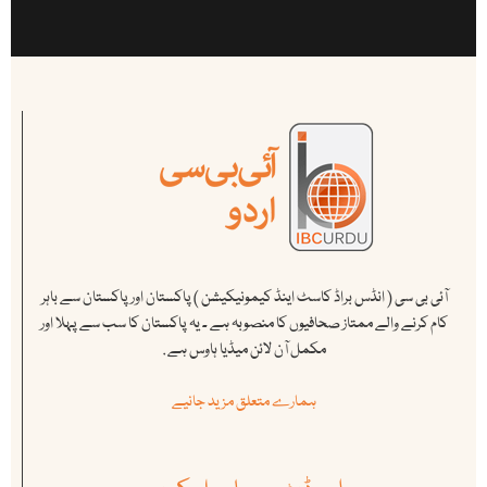
آئی بی سی ( انڈس براڈ کاسٹ اینڈ کیمونیکیشن ) پاکستان اور پاکستان سے باہر
کام کرنے والے ممتاز صحافیوں کا منصوبہ ہے ۔ یہ پاکستان کا سب سے پہلا اور
مکمل آن لائن میڈیا ہاوس ہے .
ہمارے متعلق مزید جانیے