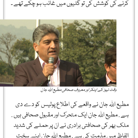
کرنے کی کوشش کی تو گلیوں میں غائب ہو چکے تھے ۔
وقت نیوز کے اینکر اور معروف صحافی مطیع اللہ جان
مطیع اللہ جان نے واقعے کی اطلاع پولیس کو دے دی
ہے . مطیع اللہ جان ایک متحرک اور مقبول صحافی ہیں .
ملک بھر کی صحافتی برادری نے ان پر حملے کی شدید
الفاظ میں مذمت کی ہے . مطیع اللہ جان اپنے سخت