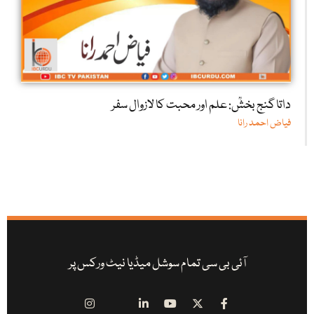
داتا گنج بخشؒ: علم اور محبت کا لازوال سفر
فیاض احمد رانا
آئی بی سی تمام سوشل میڈیا نیٹ ورکس پر