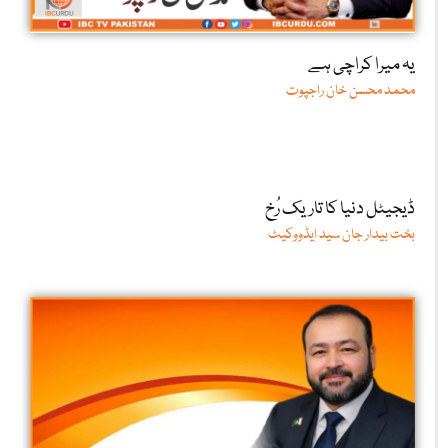
یہ میرا کراچی ہے
محمد محسن خان راجپوت
ڈیجیٹل دنیا کا تاریک رُخ
بخت بیدار جان سید ایڈووکیٹ