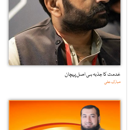
خدمت کا جذبہ ہی اصل پہچان
مبارک علی