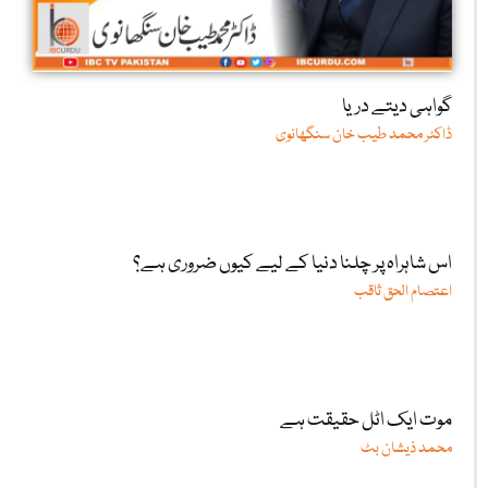
گواہی دیتے دریا
ڈاکٹر محمد طیب خان سنگھانوی
اس شاہراہ پر چلنا دنیا کے لیے کیوں ضروری ہے؟
اعتصام الحق ثاقب
موت ایک اٹل حقیقت ہے
محمد ذیشان بٹ