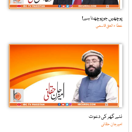
پوچھیں جو پوچھنا ہے!
عطا ء الحق قاسمی
نئے گھر کی دعوت
امیرجان حقانی