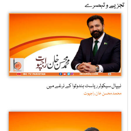
تجزیے و تبصرے
نیپال سیکولر ریاست ہندوتوا کے نرغے میں
محمد محسن خان راجپوت