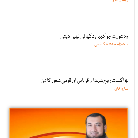
وہ عورت جو کہیں دکھائی نہیں دیتی
سجاداحمدشاہ کاظمی
4 اگست : یومِ شہداء، قربانی اور قومی شعور کا دن
سارہ خان