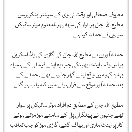
معروف صحافی اور وقت ٹی وی کے سینئر اینکر پرسن
مطیع اللہ جان پر اتوار کی سہہ پہر نامعلوم موٹر سائیکل
سواروں نے حملہ کیا ہے ۔
حملہ آوروں نے مطیع اللہ جان کی گاڑی کی ونڈ اسکرین
پر اس وقت اینٹ پھینکی جب وہ اپنے فیملی کے ہمراہ
بہارہ کہو میں واقع اپنے گھر جا رہے تھے . حملے کے
بعد حملہ آور موقع سے فرار ہونے میں کامیاب ہو گئے ۔
مطیع اللہ جان کے مطابق دو افراد موٹر سائیکل پر سوار
تھے جنہوں نے پھلگراں پل کے سامنے موڑ مڑتے ہوئے
کار پر اینٹ ماری اور بھاگ گئے، گاڑی موڑ کو جب تعاقب