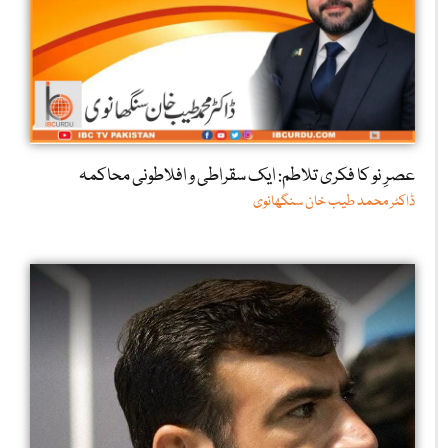
عصرِ نو کا فکری تلاطم: ایک سقراطی و افلاطونی محاکمہ
ڈاکٹر محمد طیب خان سنگھانوی