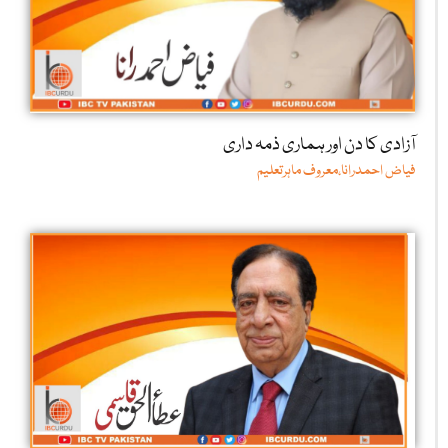
آزادی کا دن اور ہماری ذمہ داری
فیاض احمدرانا،معروف ماہرتعلیم