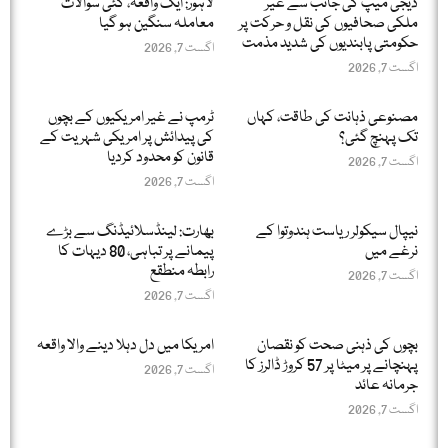
ڈیجی میپ کی جانب سے غیر
لاہور: ایک واقعہ، کئی سوالات
ملکی صحافیوں کی نقل و حرکت پر
معاملہ سنگین ہو گیا
حکومتی پابندیوں کی شدید مذمت
اگست 7, 2026
اگست 7, 2026
مصنوعی ذہانت کی طاقت، کہاں
ٹرمپ نے غیر امریکیوں کے بچوں
تک پہنچ گئی؟
کی پیدائش پر امریکی شہریت کے
قانون کو محدود کردیا
اگست 7, 2026
اگست 7, 2026
نیپال سیکولر ریاست ہندوتوا کے
بھارت: لینڈسلائیڈنگ سے بڑے
نرغے میں
پیمانے پر تباہی، 80 دیہات کا
رابطہ منطقع
اگست 7, 2026
اگست 7, 2026
بچوں کی ذہنی صحت کو نقصان
امریکا میں دل دہلا دینے والا واقعہ
پہنچانے پر میٹا پر 57 کروڑ ڈالرز کا
اگست 7, 2026
جرمانہ عائد
اگست 7, 2026