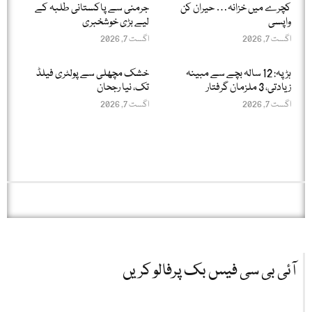
کچرے میں خزانہ… حیران کن
جرمنی سے پاکستانی طلبہ کے
واپسی
لیے بڑی خوشخبری
اگست 7, 2026
اگست 7, 2026
ہڑپہ: 12 سالہ بچے سے مبینہ
خشک مچھلی سے پولٹری فیلڈ
زیادتی، 3 ملزمان گرفتار
تک، نیا رجحان
اگست 7, 2026
اگست 7, 2026
آئی بی سی فیس بک پرفالو کریں