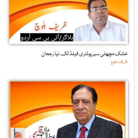
خشک مچھلی سے پولٹری فیلڈ تک، نیا رجحان
ظریف بلوچ