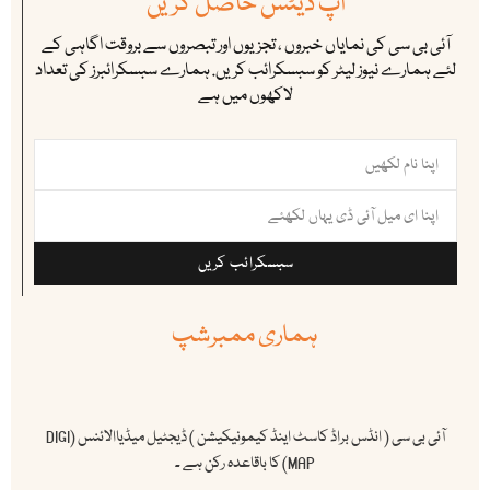
اپ ڈیٹس حاصل کریں
آئی بی سی کی نمایاں خبروں ، تجزیوں اور تبصروں سے بروقت اگاہی کے
لئے ہمارے نیوز لیٹر کو سبسکرائب کریں. ہمارے سبسکرائبرز کی تعداد
لاکھوں میں ہے
سبسکرائب کریں
ہماری ممبرشپ
آئی بی سی ( انڈس براڈ کاسٹ اینڈ کیمونیکیشن ) ڈیجٹیل میڈیاالائنس (DIGI
MAP) کا باقاعدہ رکن ہے ۔