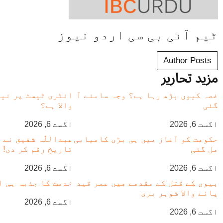
ٹیم آئی بی سی اردو نیوز
Author Posts
مزید تحاریر
غصہ کیوں بڑھ رہا ہے؟ وجہ سامنے آ
انٹری ٹیسٹ پر نیا
گئی
والا ہے؟
اگست 6, 2026
اگست 6, 2026
حکومت کو آغاز میں ہی بڑی کامیابی
عبداللّٰہ شفیق نے
مل گئی
تاریخ رقم کر دی!
اگست 6, 2026
اگست 6, 2026
بیوی کے قتل کے مقدمے میں عمر قید
خدمت کا جذبہ ہی ا
پانے والا شوہر بری
اگست 6, 2026
اگست 6, 2026