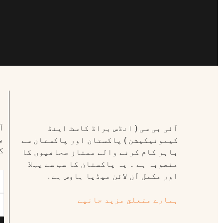
ا
آئی بی سی ( انڈس براڈ کاسٹ اینڈ
ب
کیمونیکیشن ) پاکستان اور پاکستان سے
ک
باہر کام کرنے والے ممتاز صحافیوں کا
منصوبہ ہے ۔ یہ پاکستان کا سب سے پہلا
اور مکمل آن لائن میڈیا ہاوس ہے .
ہمارے متعلق مزید جانیے