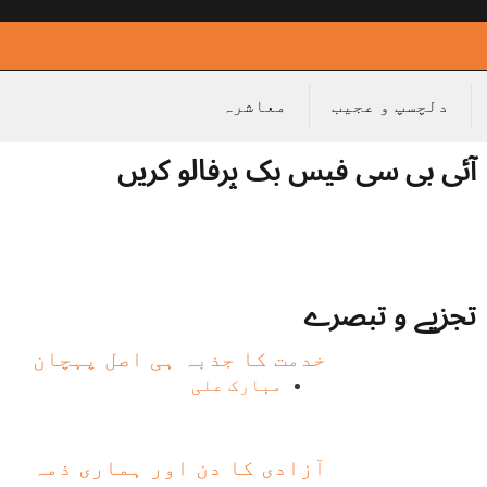
دلچسپ و عجیب
معاشرہ
آئی بی سی فیس بک پرفالو کریں
تجزیے و تبصرے
خدمت کا جذبہ ہی اصل پہچان
مبارک علی
آزادی کا دن اور ہماری ذمہ