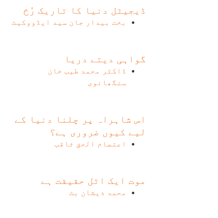
ڈیجیٹل دنیا کا تاریک رُخ
بخت بیدار جان سید ایڈووکیٹ
گواہی دیتے دریا
ڈاکٹر محمد طیب خان
سنگھانوی
اس شاہراہ پر چلنا دنیا کے
لیے کیوں ضروری ہے؟
اعتصام الحق ثاقب
موت ایک اٹل حقیقت ہے
محمد ذیشان بٹ