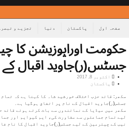
صفحہ اول
پاکستان
دنیا
تجزیے و تبصرے
حکومت اوراپوزیشن کا چیئ
جسٹس(ر)جاوید اقبال کے نا
اکتوبر 8, 2017
پاکستان
سکھر: قائد حزب اختلاف خورشید شاہ کا کہنا ہے کہ تمام 
جسٹس(ر)جاوید اقبال کے نام پر اتفاق ہوگیا ہے۔
سکھر میں میڈیا کے نمائندوں سے بات کرتے ہوئے قائد حز
لیے تمام جماعتوں سے مشاورت کی، ایم کیوایم اور جماعت
نیب کے چیئرمین کے لیے جسٹس(ر)جاوید اقبال کا نام فائ