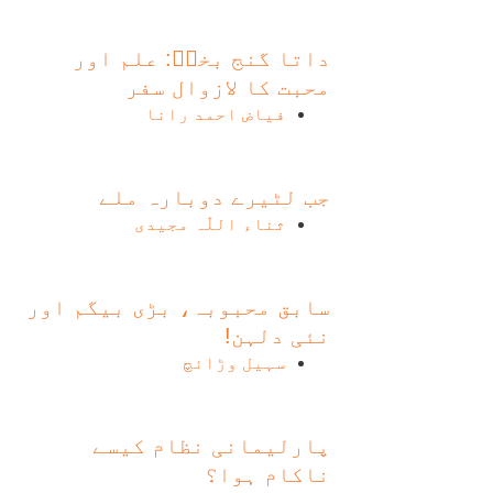
داتا گنج بخشؒ: علم اور
محبت کا لازوال سفر
فیاض احمد رانا
جب لٹیرے دوبارہ ملے
ثناء اللّٰہ مجیدی
سابق محبوبہ، بڑی بیگم اور
نئی دلہن!
سہیل وڑائچ
پارلیمانی نظام کیسے
ناکام ہوا؟