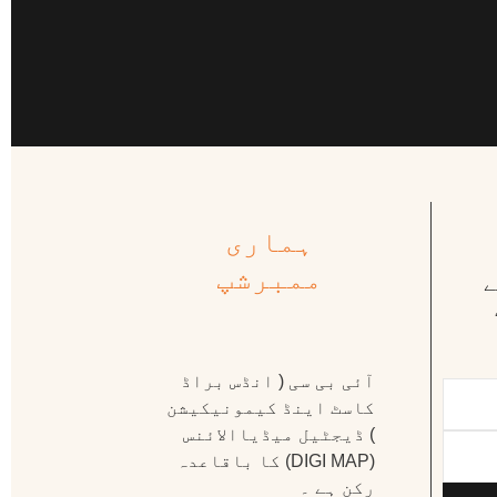
ہماری
ممبرشپ
ے
آئی بی سی ( انڈس براڈ
کاسٹ اینڈ کیمونیکیشن
) ڈیجٹیل میڈیاالائنس
(DIGI MAP) کا باقاعدہ
رکن ہے ۔