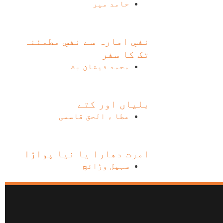
حامد میر
نفسِ امارہ سے نفسِ مطمئنہ
تک کا سفر
محمد ذیشان بٹ
بلیاں اور کتے
عطا ء الحق قاسمی
امرت دھارا یا نیا پواڑا
سہیل وڑائچ