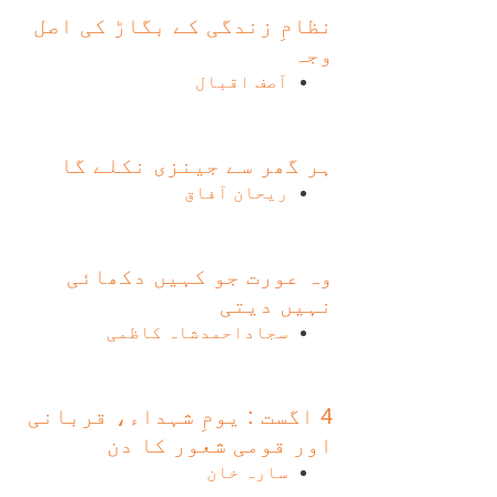
نظامِ زندگی کے بگاڑ کی اصل
وجہ
آصف اقبال
ہر گھر سے جینزی نکلے گا
ریحان آفاق
وہ عورت جو کہیں دکھائی
نہیں دیتی
سجاداحمدشاہ کاظمی
4 اگست : یومِ شہداء، قربانی
اور قومی شعور کا دن
سارہ خان