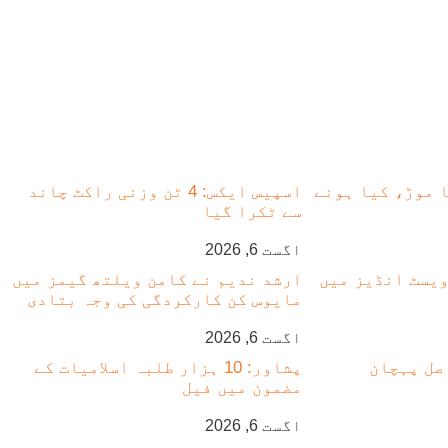
 موڑ، کیا ہونے
اسپیس ایکس: 4 ٹن وزنی راکٹ چاند
سے ٹکرا گیا
اگست 6, 2026
 ویسٹ انڈیز میں
ارشد ندیم نے کامن ویلتھ گیمز میں
مایوس کن کارکردگی کی وجہ بتادی
اگست 6, 2026
صل پہچان
پشاور: 10 ہزار طلبہ اسلامیات کے
مضمون میں فیل
اگست 6, 2026