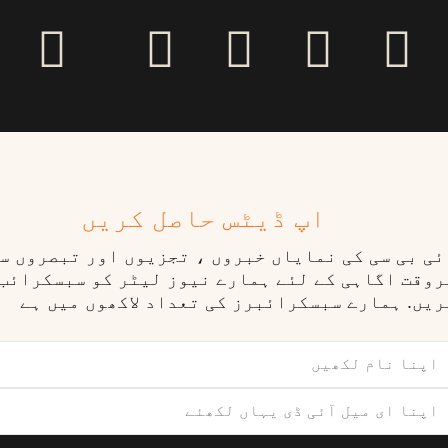
اپ ڈیٹس حاصل کریں
ٓئی بی سی کی نمایاں خبروں ، تجزیوں اور تبصروں س
روقت اگاہی کے لئے ہمارے نیوز لیٹر کو سبسکرائب
ریں. ہمارے سبسکرائبرز کی تعداد لاکھوں میں ہے