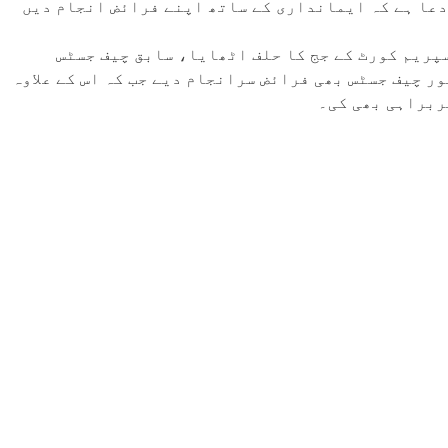
دعا ہے کہ ایمانداری کے ساتھ اپنے فرائض انجام دیں
 کہ جسٹس(ر) جاویداقبال نے 28 اپریل 2000 کو سپریم کورٹ کے جج کا حلف اٹھایا، سابق چیف جسٹس
ر چیف جسٹس بھی فرائض سرانجام دیے جب کہ اس کے علاوہ
ربراہی بھی کی۔