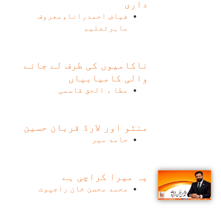
داری
فیاض احمدرانا،معروف
ماہرتعلیم
ناکامیوں کی طرف لے جانے
والی کامیابیاں
عطا ء الحق قاسمی
منٹو اور لارڈ قربان حسین
حامد میر
یہ میرا کراچی ہے
محمد محسن خان راجپوت