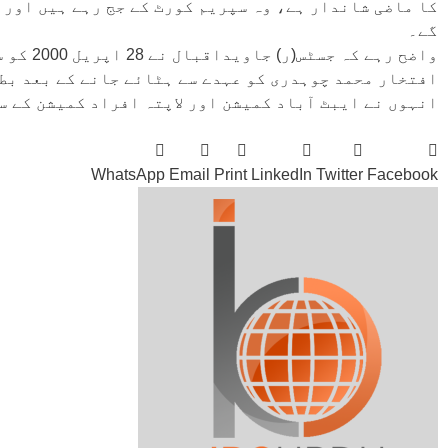
کا ماضی شاندار ہے، وہ سپریم کورٹ کے جج رہے ہیں اور 
گے۔
واضح رہے
افتخار محمد چوہدری کو عہدے سے ہٹائے جانے کے بعد بطو
انہوں نے ایبٹ آباد کمیشن اور لاپتہ افراد کمیشن کے س
WhatsApp
Email
Print
LinkedIn
Twitter
Facebook