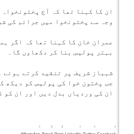
ان کا کہنا تھا کہ آج پختونخواہ 
وجہ سے پختونخوا میں جرائم کی شرح 70 فیصد تک کم ہوگئی 
عمران خان کا کہنا تھا کہ اگر ہمی
بہتر پولیس بنا کر دکھاوں گا۔
شہباز شریف پر تنقید کرتے ہوئے ع
جب پختون خوا کی پولیس کو دیکھ ک
ان کی وردیاں بدل دیں اور ان کو ڈ