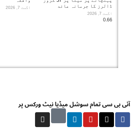
پہنچانے پر میٹا پر 57 کروڑ
واقعہ
ڈالرز کا جرمانہ عائد
اگست 7, 2026
اگست 7, 2026
آئی بی سی تمام سوشل میڈیا نیٹ ورکس پر