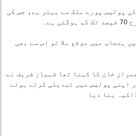
کی پولیس پورے ملک سے بہتر ہے، جس کی
ہے۔
ں ہنجاب میں موقع ملا تو اس سے بھی
مران خان کا کہنا تھا شہباز شریف نے
ر اپنی پولیس میں تبدیلی کرتے ہوئے
اکیہ بنا دیا