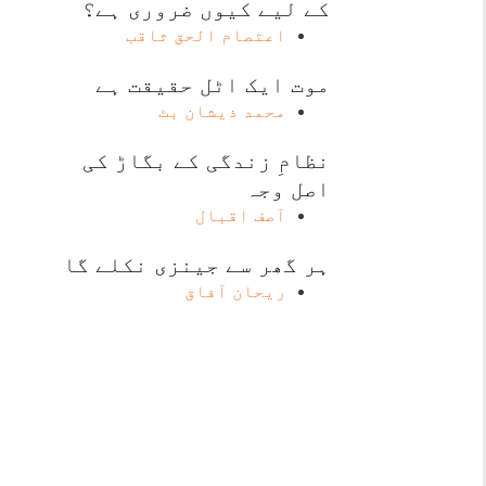
کے لیے کیوں ضروری ہے؟
اعتصام الحق ثاقب
موت ایک اٹل حقیقت ہے
محمد ذیشان بٹ
نظامِ زندگی کے بگاڑ کی
اصل وجہ
آصف اقبال
ہر گھر سے جینزی نکلے گا
ریحان آفاق