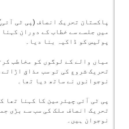
پاکستان تحریک انصاف (پی ٹی آئی
میں جلسے سے خطاب کے دوران کہنا 
پولیس کو ڈاکیہ بنا دیا۔
میاں والے کے لوگوں کو مخاطب کرت
تحریک شروع کی تو سب مذاق اڑاتے 
نوجوانوں نے ساتھ دیا تھا۔
پی ٹی آئی چیئرمین کا کہنا تھا کہ
تحریک انصاف ملک کی سب سے بڑی جم
نوجوان ہیں۔