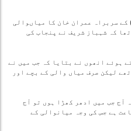
) کے سربراہ عمران خان کا میاںوالی
تھا کہ شہباز شریف نے پنجاب کی
ے ہوئے انھوں نے بتایا کہ جب میں نے
تھے لیکن صرف میاں والی کے بچے اور
 آج جب میں ادھر کھڑا ہوں تو آج
اعت ہے جس کی وجہ میانوالی کے