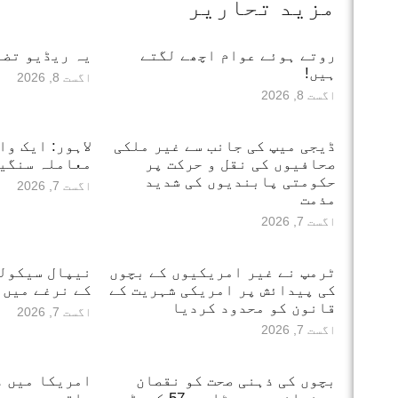
مزید تحاریر
روتے ہوئے عوام اچھے لگتے
یہ ریڈیو تضا
ہیں!
اگست 8, 2026
اگست 8, 2026
ڈیجی میپ کی جانب سے غیر ملکی
لاہور: ایک وا
صحافیوں کی نقل و حرکت پر
معاملہ سنگین
حکومتی پابندیوں کی شدید
اگست 7, 2026
مذمت
اگست 7, 2026
ٹرمپ نے غیر امریکیوں کے بچوں
نیپال سیکول
کی پیدائش پر امریکی شہریت کے
کے نرغے میں
قانون کو محدود کردیا
اگست 7, 2026
اگست 7, 2026
بچوں کی ذہنی صحت کو نقصان
امریکا میں دل