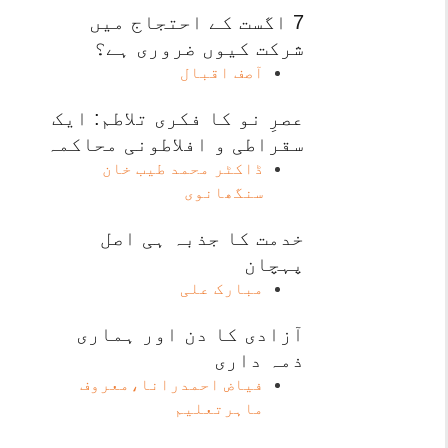
7 اگست کے احتجاج میں
شرکت کیوں ضروری ہے؟
آصف اقبال
عصرِ نو کا فکری تلاطم: ایک
سقراطی و افلاطونی محاکمہ
ڈاکٹر محمد طیب خان
سنگھانوی
خدمت کا جذبہ ہی اصل
پہچان
مبارک علی
آزادی کا دن اور ہماری
ذمہ داری
فیاض احمدرانا،معروف
ماہرتعلیم