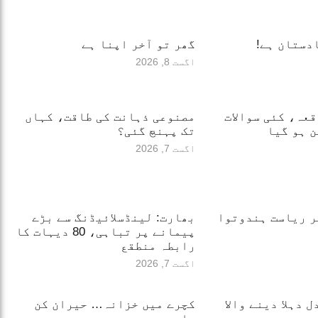
دستان ہے!
گھر تو آخر اپنا ہے
اگست 8, 2026
قعہ، کئی سوالات
مصنوعی ذہانت کی طاقت، کہاں
 ہو گیا
تک پہنچ گئی؟
اگست 7, 2026
ر ریاست ہندوتوا
بھارت: لینڈسلائیڈنگ سے بڑے
پیمانے پر تباہی، 80 دیہات کا
رابطہ منطقع
اگست 7, 2026
 دہلا دینے والا
کچرے میں خزانہ… حیران کن