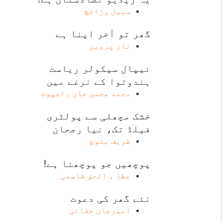
سہیل وڑائچ
گھر تو آخر اپنا ہے
ناز پروین
نیپال سیکولر ریاست
ہندوتوا کے نرغے میں
محمد محسن خان راجپوت
خشک مچھلی سے پولٹری
فیلڈ تک، نیا رجحان
ظریف بلوچ
پوچھیں جو پوچھنا ہے!
عطا ء الحق قاسمی
نئے گھر کی دعوت
امیرجان حقانی