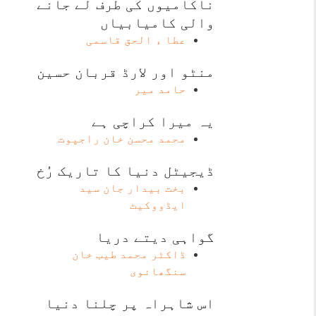
ناکامیوں کی طرف لے جانے
والی کامیابیاں
عطا ء الحق قاسمی
منٹو اور لارڈ قربان حسین
حامد میر
یہ میرا کراچی ہے
محمد محسن خان راجپوت
ڈیجیٹل دنیا کا تاریک رُخ
بخت بیدار جان سید
ایڈووکیٹ
گواہی دیتے دریا
ڈاکٹر محمد طیب خان
سنگھانوی
اس شاہراہ پر چلنا دنیا