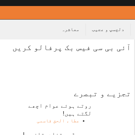
دلچسپ و عجیب
معاشرہ
آئی بی سی فیس بک پرفالو کریں
تجزیے و تبصرے
روتے ہوئے عوام اچھے
لگتے ہیں!
عطا ء الحق قاسمی
یہ ریڈیو تضادستان ہے!