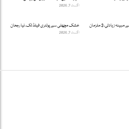
اگست 7, 2026
ہڑپہ: 12 سالہ بچے سے مبینہ زیادتی، 3 ملزمان
خشک مچھلی سے پولٹری فیلڈ تک، نیا رجحان
اگست 7, 2026