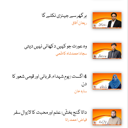
ہر گھر سے جینزی نکلے گا
ریحان آفاق
وہ عورت جو کہیں دکھائی نہیں دیتی
سجاداحمدشاہ کاظمی
4 اگست : یومِ شہداء، قربانی اور قومی شعور کا
دن
سارہ خان
داتا گنج بخشؒ: علم اور محبت کا لازوال سفر
فیاض احمد رانا