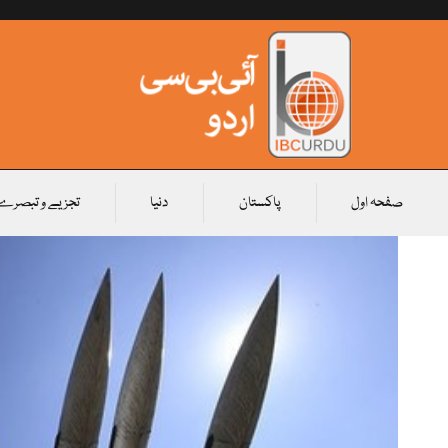
صفحہ اول
پاکستان
دنیا
تجزیے و تبصرے