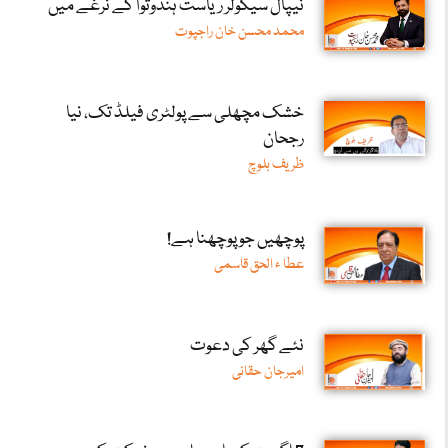
نیپال سیکولر ریاست ہندوتوا کے نرغے میں
محمد محسن خان راجپوت
خشک مچھلی سے پولٹری فیلڈ تک، نیا
رجحان
ظریف بلوچ
پوچھیں جو پوچھنا ہے!
عطا ء الحق قاسمی
نئے گھر کی دعوت
امیرجان حقانی