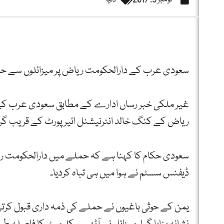
سعودی عرب کے دارالحکومت ریاض پر میزائلوں سے حملہ
غیر ملکی خبر رساں ادارے کے مطابق سعودی عرب کے د
ریاض کے کنگ خالد انٹرنیشنل ائیر پورٹ کے قریب گرا
سعودی حکام کا کہنا ہے کہ حملے میں دارالحکومت ریاض ک
ڈیفنس سسٹم نے ہوا میں ہی تباہ کردیا۔
یمن کے حوثی باغیوں نے حملے کی ذمہ داری قبول کرت