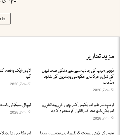
sts
مزید تحاریر
ڈیجی میپ کی جانب سے غیر ملکی صحافیوں
لاہور: ایک واقعہ، ک
کی نقل و حرکت پر حکومتی پابندیوں کی شدید
گیا
مذمت
اگست 7, 2026
اگست 7, 2026
ٹرمپ نے غیر امریکیوں کے بچوں کی پیدائش پر
نیپال سیکولر ریاست
امریکی شہریت کے قانون کو محدود کردیا
اگست 7, 2026
اگست 7, 2026
بچوں کی ذہنی صحت کو نقصان پہنچانے پر میٹا
امریکا میں دل دہلا د