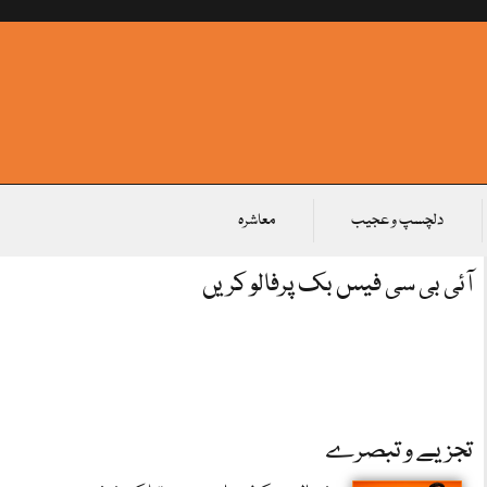
دلچسپ و عجیب
معاشرہ
آئی بی سی فیس بک پرفالو کریں
تجزیے و تبصرے