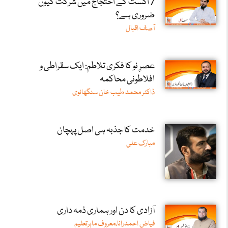
7 اگست کے احتجاج میں شرکت کیوں
ضروری ہے؟
آصف اقبال
عصرِ نو کا فکری تلاطم: ایک سقراطی و
افلاطونی محاکمہ
ڈاکٹر محمد طیب خان سنگھانوی
خدمت کا جذبہ ہی اصل پہچان
مبارک علی
آزادی کا دن اور ہماری ذمہ داری
فیاض احمدرانا،معروف ماہرتعلیم