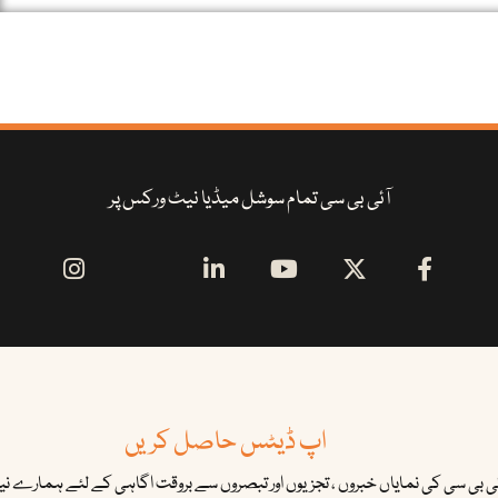
آئی بی سی تمام سوشل میڈیا نیٹ ورکس پر
اپ ڈیٹس حاصل کریں
ئی بی سی کی نمایاں خبروں ، تجزیوں اور تبصروں سے بروقت اگاہی کے لئے ہمارے نیوز