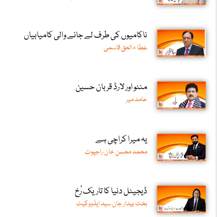
ناکامیوں کی طرف لے جانے والی کامیابیاں
عطا ء الحق قاسمی
منٹو اور لارڈ قربان حسین
حامد میر
یہ میرا کراچی ہے
محمد محسن خان راجپوت
ڈیجیٹل دنیا کا تاریک رُخ
بخت بیدار جان سید ایڈووکیٹ