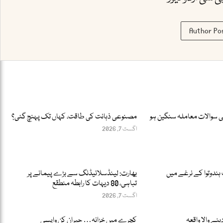
Author Po
ئی سوالات معاملہ سنگین ہو
مصنوعی ذہانت کی طاقت، کہاں تک پہنچ گئی؟
اگست 7, 2026
 ہندوتوا کے نرغے میں
بھارت: لینڈسلائیڈنگ سے بڑے پیمانے پر
تباہی، 80 دیہات کا رابطہ منطقع
اگست 7, 2026
ینے والا واقعہ
کچرے میں خزانہ… حیران کن واپسی