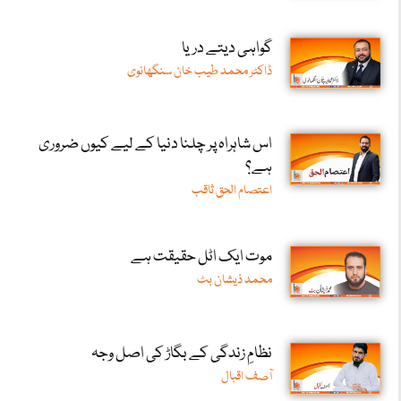
گواہی دیتے دریا
ڈاکٹر محمد طیب خان سنگھانوی
اس شاہراہ پر چلنا دنیا کے لیے کیوں ضروری
ہے؟
اعتصام الحق ثاقب
موت ایک اٹل حقیقت ہے
محمد ذیشان بٹ
نظامِ زندگی کے بگاڑ کی اصل وجہ
آصف اقبال