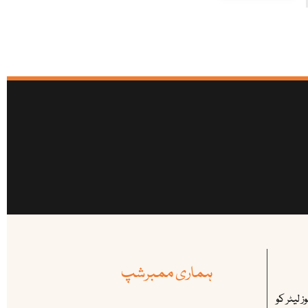
ہماری ممبرشپ
 لیٹر کو