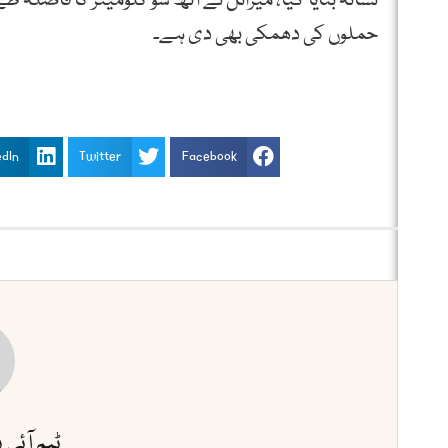
نشانہ بنایا گیا، میزائل نے آٹھ سو کلومیٹر کا فاصلہ ط
حملوں کی دھمکی بھی دی ہے۔
edIn
Twitter
Facebook
ٹیم آئی 