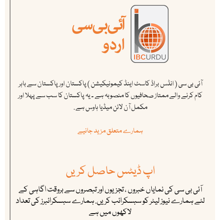
آئی بی سی ( انڈس براڈ کاسٹ اینڈ کیمونیکیشن ) پاکستان اور پاکستان سے باہر
کام کرنے والے ممتاز صحافیوں کا منصوبہ ہے ۔ یہ پاکستان کا سب سے پہلا اور
مکمل آن لائن میڈیا ہاوس ہے .
ہمارے متعلق مزید جانیے
اپ ڈیٹس حاصل کریں
آئی بی سی کی نمایاں خبروں ، تجزیوں اور تبصروں سے بروقت اگاہی کے
لئے ہمارے نیوز لیٹر کو سبسکرائب کریں. ہمارے سبسکرائبرز کی تعداد
لاکھوں میں ہے