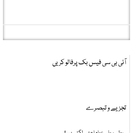
آئی بی سی فیس بک پرفالو کریں
تجزیے و تبصرے
روتے ہوئے عوام اچھے لگتے ہیں!