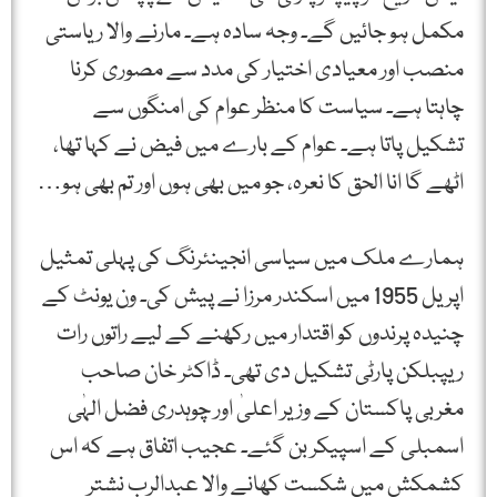
مکمل ہو جائیں گے۔ وجہ سادہ ہے۔ مارنے والا ریاستی
منصب اور معیادی اختیار کی مدد سے مصوری کرنا
چاہتا ہے۔ سیاست کا منظر عوام کی امنگوں سے
تشکیل پاتا ہے۔ عوام کے بارے میں فیض نے کہا تھا،
اٹھے گا انا الحق کا نعرہ، جو میں بھی ہوں اور تم بھی ہو…
ہمارے ملک میں سیاسی انجینئرنگ کی پہلی تمثیل
اپریل 1955 میں اسکندر مرزا نے پیش کی۔ ون یونٹ کے
چنیدہ پرندوں کو اقتدار میں رکھنے کے لیے راتوں رات
ریپبلکن پارٹی تشکیل دی تھی۔ ڈاکٹر خان صاحب
مغربی پاکستان کے وزیر اعلیٰ اور چوہدری فضل الہٰی
اسمبلی کے اسپیکر بن گئے۔ عجیب اتفاق ہے کہ اس
کشمکش میں شکست کھانے والا عبدالرب نشتر