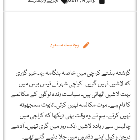
نومبر 14, 2017
تجزیے و تبصرے
وجا ہت مسعود
گزشتہ ہفتے کراچی میں خاصہ ہنگامہ رہا۔ خیر گزری
کہ لاشیں نہیں گریں۔ کراچی شہر نے تیس برس میں
بہت لاشیں اٹھائی ہیں۔ سیاست زندہ لوگوں کے مکالمے
کا نام ہے۔ موت مکالمہ نہیں کرتی۔ تابوت سمجھوتہ
نہیں کرتے۔ ہم نے وہ وقت بھی دیکھا کہ کراچی میں
چالیس سے زیادہ لاشیں ایک روز میں گری تھیں۔ آدھے
درجن وکیل اپنے دفتروں میں جلا دئیے گئے تھے۔