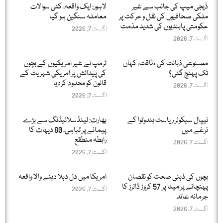
ڈیجی میپ کی جانب سے غیر
لاہور: ایک واقعہ، کئی سوالات
ملکی صحافیوں کی نقل و حرکت پر
معاملہ سنگین ہو گیا
حکومتی پابندیوں کی شدید مذمت
اگست 7, 2026
اگست 7, 2026
مصنوعی ذہانت کی طاقت، کہاں
ٹرمپ نے غیر امریکیوں کے بچوں
تک پہنچ گئی؟
کی پیدائش پر امریکی شہریت کے
قانون کو محدود کردیا
اگست 7, 2026
اگست 7, 2026
نیپال سیکولر ریاست ہندوتوا کے
بھارت: لینڈسلائیڈنگ سے بڑے
نرغے میں
پیمانے پر تباہی، 80 دیہات کا
رابطہ منطقع
اگست 7, 2026
اگست 7, 2026
بچوں کی ذہنی صحت کو نقصان
امریکا میں دل دہلا دینے والا واقعہ
پہنچانے پر میٹا پر 57 کروڑ ڈالرز کا
اگست 7, 2026
جرمانہ عائد
اگست 7, 2026