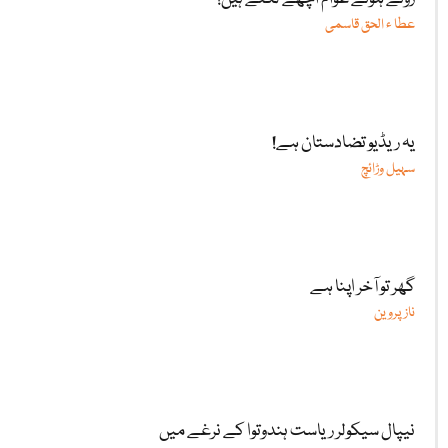
عطا ء الحق قاسمی
یہ ریڈیو تضادستان ہے!
سہیل وڑائچ
گھر تو آخر اپنا ہے
ناز پروین
نیپال سیکولر ریاست ہندوتوا کے نرغے میں