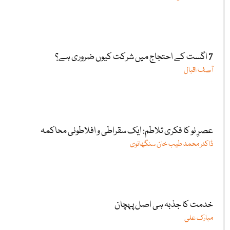
7 اگست کے احتجاج میں شرکت کیوں ضروری ہے؟
آصف اقبال
عصرِ نو کا فکری تلاطم: ایک سقراطی و افلاطونی محاکمہ
ڈاکٹر محمد طیب خان سنگھانوی
خدمت کا جذبہ ہی اصل پہچان
مبارک علی