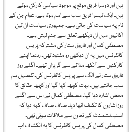
ہیں اور دوسرا فریق موقع پر موجود سیاسی کارکن ہوتے
ہیں۔ ایک تیسرا فریق سب سے اہم ہوتا ہے، عوام جن کے
نام پہ سیاست کی جاتی ہے۔ جمہوری سیاست ان تین
اکائیوں میں ان دیکھے تعلق سے جنم لیتی ہے۔
مصطفی کمال اور فاروق ستار کی مشترکہ پریس
کانفرنس میں یہ ان دیکھی رو مفتود تھی۔ رہنما اپنے
کارکنوں سے آنکھ ملانے سے گریزاں تھے۔ اگلے روز
فاروق ستار نے الگ سے پریس کانفرنس کی۔ تفصیل ہم
سب جانتے ہیں۔ بہت کچھ کہا گیا اور کچھ حقائق کا
محض اشارہ دیا گیا۔ مصطفی کمال نے اس سے اگلے
روز اشاروں کا تکلف اٹھا دیا۔ صاف صاف کہہ دیا کہ
اسٹیبلشمنٹ کے تعاون سے ملاقات ہوئی تھی۔
مصطفی کمال کی پریس کانفرنس کا یہ انکشاف اب