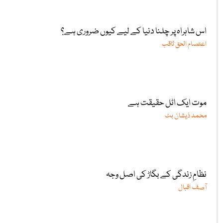
اس شاہراہ پر چلنا دنیا کے لیے کیوں ضروری ہے؟
اعتصام الحق ثاقب
موت ایک اٹل حقیقت ہے
محمد ذیشان بٹ
نظامِ زندگی کے بگاڑ کی اصل وجہ
آصف اقبال