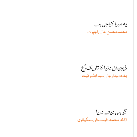
یہ میرا کراچی ہے
محمد محسن خان راجپوت
ڈیجیٹل دنیا کا تاریک رُخ
بخت بیدار جان سید ایڈووکیٹ
گواہی دیتے دریا
ڈاکٹر محمد طیب خان سنگھانوی