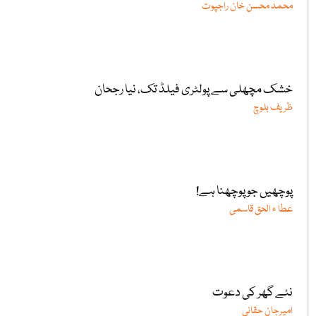
محمد محسن خان راجپوت
خشک مچھلی سے پولٹری فیلڈ تک، نیا رجحان
ظریف بلوچ
پوچھیں جو پوچھنا ہے!
عطا ء الحق قاسمی
نئے گھر کی دعوت
امیرجان حقانی