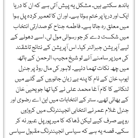
باندھ سکتے ہیں۔ مشکل یہ پیش آتی ہے کہ ان کا دریا
ایک اور دریا پر ختم ہوتا ہے۔ اور ان کا تعمیر کردہ پل ہوا
میں معلق رہ جاتا ہے۔ فاطمہ جناح کو صدارتی انتخاب
میں شکست دے کر جو رسوائی مول لی، اسے دھونے کے
لیے آپریشن جبرالٹر کیا۔ اس آپریشن کے نتائج تاشقند
کی میز پر سامنے آئے تو شیخ مجیب الرحمن کے ہاتھ
میں چھ نکات تھما دئیے۔ لاہور کی مال روڈ پر جنرل
ایوب خان کے نام کا پٹہ بے زبان جانوروں کے گلے میں
لٹکانے کا کام آغا محمد علی نے کیا تھا جو یحییٰ خان
کے بھائی تھے۔ ستر کے انتخابات میں این اے رضوی اور
جنرل غلام عمر نے انتخابی انجینئرنگ میں کروڑوں
روپے صرف کیے لیکن ڈھاکہ کا میر پور پل عبور نہ کر
سکے۔ قصہ یہ ہے کہ سیاسی انجینئرنگ مقبول سیاسی