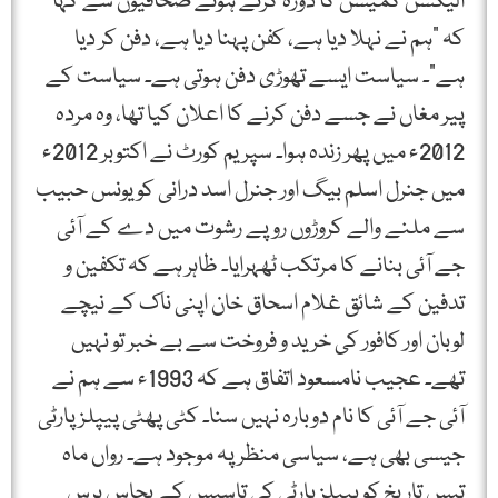
الیکشن کمیشن کا دورہ کرتے ہوئے صحافیوں سے کہا
کہ "ہم نے نہلا دیا ہے، کفن پہنا دیا ہے، دفن کر دیا
ہے”۔ سیاست ایسے تھوڑی دفن ہوتی ہے۔ سیاست کے
پیر مغاں نے جسے دفن کرنے کا اعلان کیا تھا، وہ مردہ
2012ء میں پھر زندہ ہوا۔ سپریم کورٹ نے اکتوبر 2012ء
میں جنرل اسلم بیگ اور جنرل اسد درانی کو یونس حبیب
سے ملنے والے کروڑوں روپے رشوت میں دے کے آئی
جے آئی بنانے کا مرتکب ٹھہرایا۔ ظاہر ہے کہ تکفین و
تدفین کے شائق غلام اسحاق خان اپنی ناک کے نیچے
لوبان اور کافور کی خرید و فروخت سے بے خبر تو نہیں
تھے۔ عجیب نامسعود اتفاق ہے کہ 1993ء سے ہم نے
آئی جے آئی کا نام دوبارہ نہیں سنا۔ کٹی پھٹی پیپلز پارٹی
جیسی بھی ہے، سیاسی منظر پہ موجود ہے۔ رواں ماہ
تیس تاریخ کو پیپلز پارٹی کی تاسیس کے پچاس برس