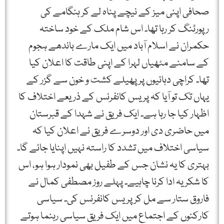
صحافی اپنی میز کے نیچے پناہ لے کر ہنگامے کی
رپورٹنگ کر رہا تھا۔ اس شام ملک کے خود ساختہ
حکمران نے اسلام آباد میں ایک مارے باندھے ہجوم
کے سامنے مٹھیاں لہرا کے اپنی طاقت کا اعلان کیا
تھا۔ کراچی دہائیوں پر پھیلے کشت و خون سے گزر کے
یہاں تک تو آیا کہ پریس کانفرنس کے ذریعے اختلاف کا
اظہار کیا جا رہا ہے۔ ایک فریق نے شہدا کے قبرستان
میں حاضری دی اور دوسرے فریق نے اعلان کیا کہ
سیاسی اختلاف میں تشدد کا راستہ نہیں اپنایا جائے گا۔
بہتری کا یہ نشان جس کے طفیل بھی نمودار ہوا ہو، اس
کا شکریہ ادا کرنا چاہیے۔ پہلے روز مصطفی کمال نے
فاروق ستار سے مل کر پریس کانفرنس کی۔ سیاسی
کارکنوں کے اجتماع میں ایک فریق سیاسی رہنما ہوتے