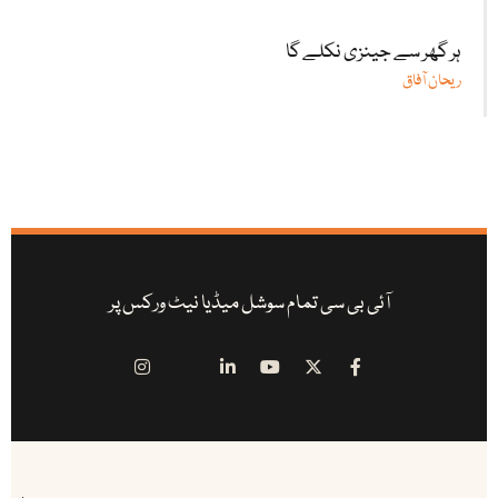
ہر گھر سے جینزی نکلے گا
ریحان آفاق
آئی بی سی تمام سوشل میڈیا نیٹ ورکس پر