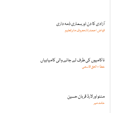
آزادی کا دن اور ہماری ذمہ داری
فیاض احمدرانا،معروف ماہرتعلیم
ناکامیوں کی طرف لے جانے والی کامیابیاں
عطا ء الحق قاسمی
منٹو اور لارڈ قربان حسین
حامد میر