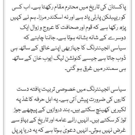
پاکستان کی تاریخ میں محترم مقام رکھتا ہے۔ اب کسی
کو ریپبلکن پارٹی یاد ہے اور نہ اسکندر مرزا۔ ہم نے کہیں
پڑھ رکھا ہے کہ قوم اور صحافت کا عروج و زوال ایک
دوسرے کے شانہ بشانہ ہوتا ہے۔ جاننا چاہئے کہ
سیاسی انجینئرنگ کا جہاز بھی اپنے خالق کے ساتھ ہی
ڈوب جاتا ہے جیسے کنونشن لیگ ایوب خان کے ساتھ
ہی سمندر میں غرق ہو گئی۔
سیاسی انجینئرنگ میں خصوصی تربیت یافتہ دست
کاروں کی ضرورت پیش آتی ہے۔ یہ اہل حرفہ کاغذ پہ
لکیریں کھینچ سکتے ہیں۔ بند دروازوں کے پیچھے جوڑ
توڑ کر سکتے ہیں۔ انہیں رائے عامہ اور تاریخ کے بہاؤ سے
غرض نہیں ہوتی۔ انہیں دعویٰ ہوتا ہے کہ یہ دریا پر پل