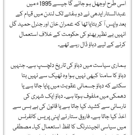
اسی طرح اوجھل ہو جائے گا جیسے 1995ء میں
عبدالستار ایدھی نے دو ہفتے تک لندن میں قیام کے
بعد واپس آ کر بتایا تھا کہ عمران خان اور جنرل حمید گل
انہیں بے نظیر بھٹو کی حکومت کے خلاف استعمال
کرنے کے لیے دباؤ ڈال رہے تھے۔
ہماری سیاست میں دباؤ کی تاریخ دلچسپ ہے۔ جنہیں
دباؤ کا سامنا کبھی نہیں ہوا وہ ٹھیک سے نہیں بتا
سکتے کہ دباؤ جسمانی عقوبت میں پایا جاتا ہے یا
دھمکی میں ملفوف ہوتا ہے۔ دباؤ ایک شہری کی
نارسائی سے کشید کیا جاتا ہے یا قانون کی بے بسی سے
اخذ کیا جاتا ہے۔ فاروق ستار نے اپنی پریس کانفرنس
میں سیاسی انجینئرنگ کا لفظ استعمال کیا۔ مصطفی