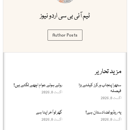
ٹیم آئی بی سی اردو نیوز
Author Posts
مزید تحاریر
ستھرا پنجاب ورکرز کیلئے بڑا
روتے ہوئے عوام اچھے لگتے ہیں!
فیصلہ
اگست 8, 2026
اگست 8, 2026
یہ ریڈیو تضادستان ہے!
گھر تو آخر اپنا ہے
اگست 8, 2026
اگست 8, 2026