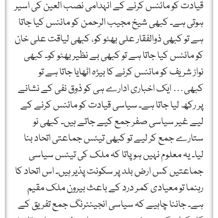
قیادت کو مائنس کرنے کے انہدامی نصب العین کی اسیر
ہوتی ہے۔ کبھی شیخ مجیب الرحمن کو مائنس کیا جاتا
ہے تو کبھی ذوالفقار علی بھٹو کو، کبھی لیاقت علی خان
کو مائنس کیا جاتا ہے تو کبھی بے نظیر بھٹو کو۔ کبھی
نواز شریف کو مائنس کرنے کا بیڑہ اٹھایا جاتا ہے تو
کبھی… ایک اخباری ادارے ہی کو ذوق نفی کے نشانے
پر رکھ لیا جاتا ہے۔ سیاسی قیادت کو مائنس کرنے کے
لیے غیر سیاسی صفر جمع کیے جاتے ہیں۔ کبھی نو
ستارے جمع کر لیے تو کبھی تیئس جماعتی اتحاد بنا
لیا۔ یہ معلوم نہیں ہو پاتا کہ ملک کی تیئس سیاسی
جماعتیں کس ارض بلد پر سکونت پذیر ہیں۔ اس اتحاد کا
رہنما تو معیادی کمر درد کے باعث بیرون ملک مقیم
ہے۔ جاننا چاہیے کہ سیاسی انجینئرنگ جمع تفریق کے