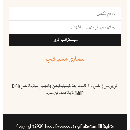
سبسکرائب کریں
ہماری ممبرشپ
آئی بی سی ( انڈس براڈ کاسٹ اینڈ کیمونیکیشن ) ڈیجٹیل میڈیاالائنس (DIGI
MAP) کا باقاعدہ رکن ہے ۔
Copyright2026. Indus Broadcasting Pakistan. All Rights