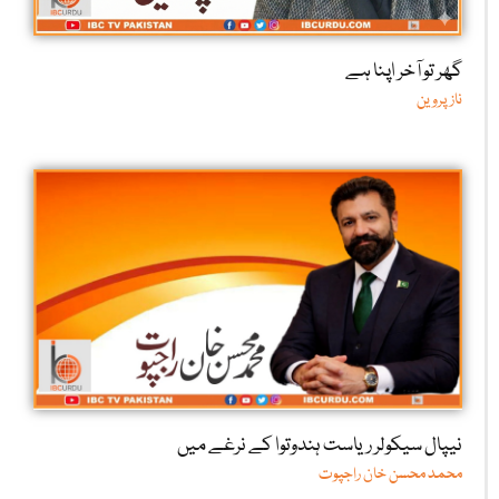
گھر تو آخر اپنا ہے
ناز پروین
نیپال سیکولر ریاست ہندوتوا کے نرغے میں
محمد محسن خان راجپوت