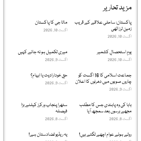
مزید تحاریر
پاکستان: ساحلی علاقے کے قریب
ماتا جی کا پاکستان
زمین لرز اٹھی
اگست 10, 2026
اگست 10, 2026
یومِ استحصالِ کشمیر
میری تکمیل ہو نہ جائے کہیں
اگست 10, 2026
اگست 9, 2026
جماعت اسلامی کا 16 اگست کو
حقِ خودارادیت یا ابہام؟
چاروں صوبوں میں دھرنوں کا اعلان
اگست 9, 2026
اگست 9, 2026
بابا کی وہ پابندی جس کا مطلب
ستھرا پنجاب ورکرز کیلئے بڑا
مجھے برسوں بعد سمجھ آیا
فیصلہ
اگست 8, 2026
اگست 8, 2026
روتے ہوئے عوام اچھے لگتے ہیں!
یہ ریڈیو تضادستان ہے!