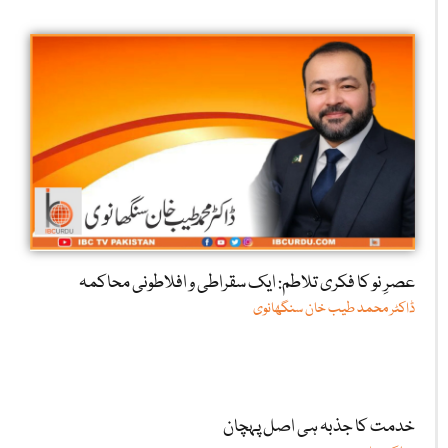
عصرِ نو کا فکری تلاطم: ایک سقراطی و افلاطونی محاکمہ
ڈاکٹر محمد طیب خان سنگھانوی
خدمت کا جذبہ ہی اصل پہچان