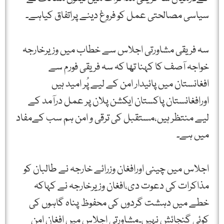
سیاسی مصالحتی عمل کو فروغ دینے پراتفاق کیاہے۔
سہ فریقی مشاورتی اجلاس سے خطاب میں وزیرخارجہ
خواجہ آصف کا کہنا تھا کہ سہ فریقی فورم سے
افغانستان میں پائیدار امن کے لیے پُر امید ہیں
اورافغانستان پاکستان ایکشن پلان پر عمل درآمد کے
لیے منتظر ہیں،مستقبل کی ترقی و امن ہم سب کےمفاد
میں ہے۔
اجلاس میں چینی اورافغان وزرائے خارجہ نے طالبان کو
مذاکرات کی دعوت دی،افغان وزیرخارجہ نے کہاکہ
خطے میں دہشت گردوں کی محفوظ پناہ گاہوں کی
کوئی گنجائش نہیں۔مشاورتی اجلاس میں افغان امن