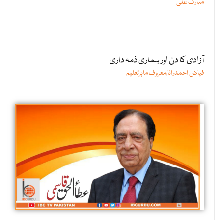
مبارک علی
آزادی کا دن اور ہماری ذمہ داری
فیاض احمدرانا،معروف ماہرتعلیم