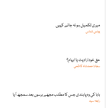
میری تکمیل ہو نہ جائے کہیں
یونس شناس
حقِ خودارادیت یا ابہام؟
سجاداحمدشاہ کاظمی
بابا کی وہ پابندی جس کا مطلب مجھے برسوں بعد سمجھ آیا
رابعہ سید