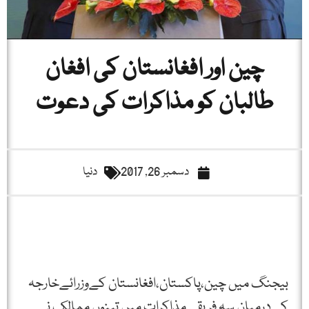
چین اور افغانستان کی افغان
طالبان کو مذاکرات کی دعوت
دسمبر 26, 2017
دنیا
بیجنگ میں چین،پاکستان،افغانستان کےوزرائےخارجہ
کےدرمیان سہ فریقی مذاکرات میں تینوں ممالک نے