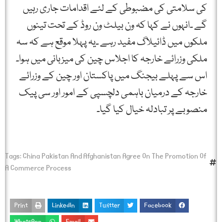
کی سلامتی کی مضبوطی کے لئے اقدامات جاری رہیں
گے ۔انہوں نے کہا کہ ون بیلٹ ون روڈ کے تحت تینوں
ملکوں میں ڈائیلاگ مفید رہے ۔یہ پہلا موقع ہے کہ سہ
ملکی وزرائے خارجہ کا اجلاس چین کی میزبانی میں ہوا۔
اس سے پہلے بیجنگ میں پاکستان اور چین کے وزرائے
خارجہ کے درمیان باہمی دلچسپی کے امور اور سی پیک
منصوبے پر تبادلہ خیال کیا گیا۔
Tags:
China Pakistan And Afghanistan Agree On The Promotion Of
A Commerce Process
Print
LinkedIn
Twitter
Facebook
WhatsApp
Email