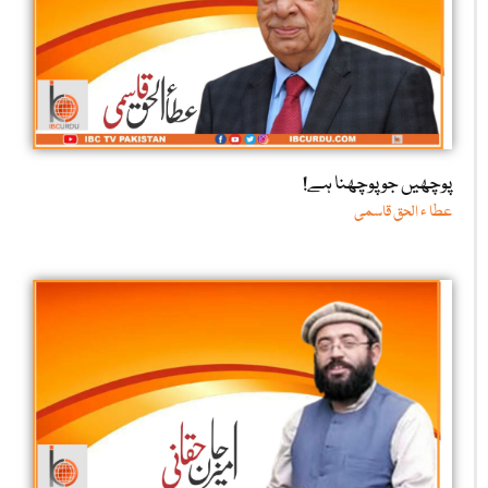
پوچھیں جو پوچھنا ہے!
عطا ء الحق قاسمی