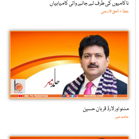
ناکامیوں کی طرف لے جانے والی کامیابیاں
عطا ء الحق قاسمی
منٹو اور لارڈ قربان حسین
حامد میر