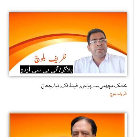
خشک مچھلی سے پولٹری فیلڈ تک، نیا رجحان
ظریف بلوچ