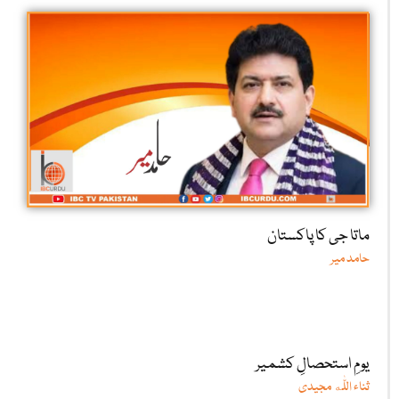
ماتا جی کا پاکستان
حامد میر
یومِ استحصالِ کشمیر
ثناء اللّٰه مجیدی