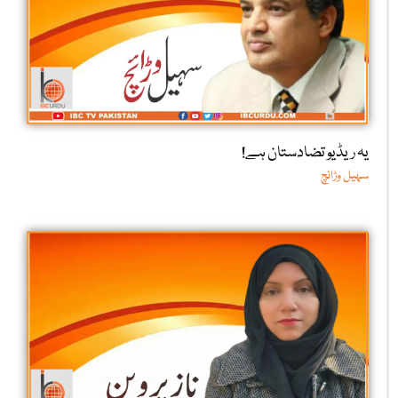
یہ ریڈیو تضادستان ہے!
سہیل وڑائچ