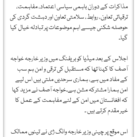
مذاکرات کے دوران باہمی سیاسی اعتماد، مفاہمت،
ترقیاتی تعاون، روابط، سلامتی تعاون اور دہشت گردی کی
حوصلہ شکنی جیسے اہم موضوعات پر تبادلہ خیال کیا
گیا۔
اجلاس کے بعد میڈیا کو بریفنگ میں وزیر خارجہ خواجہ
آصف کا کہنا تھا کہ مستقبل کی ترقی و امن ہم سب
کے مفاد میں ہے، ہماری سرحدیں ملتی ہیں اس لیے
امن ہمارا مشترکہ مشن ہے۔خواجہ آصف نے مزید کہا
کہ افغانستان میں امن کے لئے مفاہمت کے عمل کا
خیر مقدم کرتے ہیں ۔
اس موقع پر چینی وزیر خارجہ وانگ ژی نے تینوں ممالک