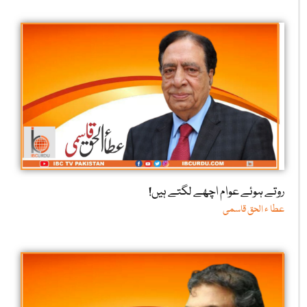
روتے ہوئے عوام اچھے لگتے ہیں!
عطا ء الحق قاسمی