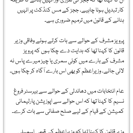
ان کا کہنا تھا کہ ججز کی تقرری اور انہیں ہٹانے کا طریقہ
کار تبدیل ہونا چاہیے، ججز کے مس کنڈکٹ پر انہیں
ہٹانے کے قانون میں ترمیم ضروری ہے۔
پرویز مشرف کے حوالے سے بات کرتے ہوئے وفاقی وزیر
قانون کا کہنا تھا کہ ہدایت دے چکا ہوں کہ پرویز
مشرف کے بارے میں کوئی سمری یا چیز میرے پاس نہ
لائی جائے، وزیراعظم کو بھی اس بارے آگاہ کر چکا ہوں۔
عام انتخابات میں دھاندلی کے حوالے سے بیرسٹر فروغ
نسیم کا کہنا تھا کہ اس حوالے سے اپوزیشن پارلیمانی
کمیشن کے قیام کے لیے صلح صفائی سے بات کرے۔
وزیر قانون کا کہنا تھا کہ وزیراعظم کے قومی اسمبلی