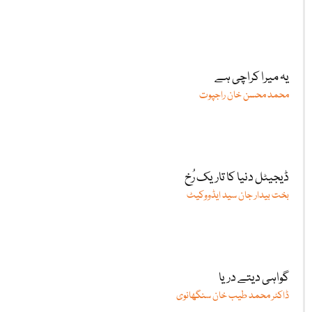
یہ میرا کراچی ہے
محمد محسن خان راجپوت
ڈیجیٹل دنیا کا تاریک رُخ
بخت بیدار جان سید ایڈووکیٹ
گواہی دیتے دریا
ڈاکٹر محمد طیب خان سنگھانوی