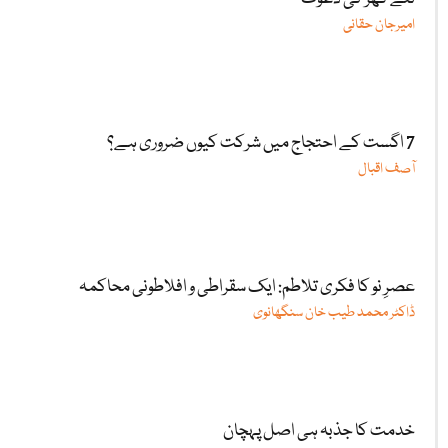
امیرجان حقانی
7 اگست کے احتجاج میں شرکت کیوں ضروری ہے؟
آصف اقبال
عصرِ نو کا فکری تلاطم: ایک سقراطی و افلاطونی محاکمہ
ڈاکٹر محمد طیب خان سنگھانوی
خدمت کا جذبہ ہی اصل پہچان