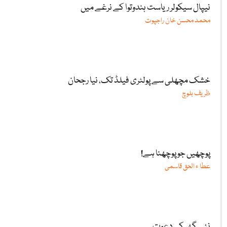
نیپال سیکولر ریاست ہندوتوا کے نرغے میں
محمد محسن خان راجپوت
خشک مچھلی سے پولٹری فیلڈ تک، نیا رجحان
ظریف بلوچ
پوچھیں جو پوچھنا ہے!
عطا ء الحق قاسمی
نئے گھر کی دعوت