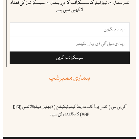
لئے ہمارے نیوز لیٹر کو سبسکرائب کریں. ہمارے سبسکرائبرز کی تعداد
لاکھوں میں ہے
سبسکرائب کریں
ہماری ممبرشپ
آئی بی سی ( انڈس براڈ کاسٹ اینڈ کیمونیکیشن ) ڈیجٹیل میڈیاالائنس (DIGI
MAP) کا باقاعدہ رکن ہے ۔