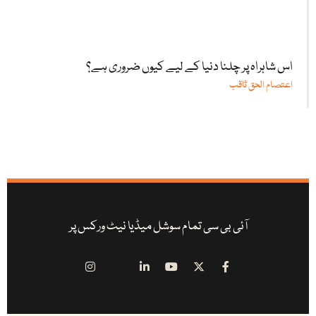
اس شاہراہ پر چلنا دنیا کے لیے کیوں ضروری ہے؟
اعتصام الحق ثاقب
آئی بی سی تمام سوشل میڈیا نیٹ ورکس پر