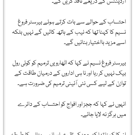
آرڈیننس کے ذریعے نافذ کریں گے۔
احتساب کے حوالے سے بات کرتے ہوئے بیرسٹر فروغ
نسیم کا کہنا تھا کہ نیب کے ہاتھ کاٹیں گے نہیں بلکہ
اسے مزید بااختیار بنائیں گے۔
بیرسٹر فروغ نسیم نے کہا کہ اٹھارویں ترمیم کو کوئی رول
بیک نہیں کر رہا اور نا ہی اداروں کے درمیان طاقت کے
توازن کے لیے کسی نئی آئینی ترمیم کی ضرورت ہے۔
انہوں نے کہا کہ ججز اور افواج کو احتساب کے دائرے
میں ہرگز نہ لایا جائے۔