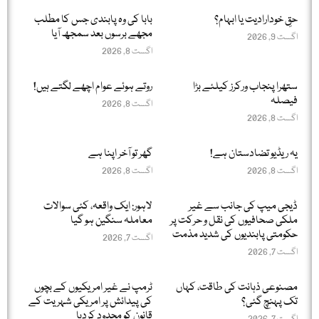
حقِ خودارادیت یا ابہام؟
بابا کی وہ پابندی جس کا مطلب
مجھے برسوں بعد سمجھ آیا
اگست 9, 2026
اگست 8, 2026
ستھرا پنجاب ورکرز کیلئے بڑا
روتے ہوئے عوام اچھے لگتے ہیں!
فیصلہ
اگست 8, 2026
اگست 8, 2026
یہ ریڈیو تضادستان ہے!
گھر تو آخر اپنا ہے
اگست 8, 2026
اگست 8, 2026
ڈیجی میپ کی جانب سے غیر
لاہور: ایک واقعہ، کئی سوالات
ملکی صحافیوں کی نقل و حرکت پر
معاملہ سنگین ہو گیا
حکومتی پابندیوں کی شدید مذمت
اگست 7, 2026
اگست 7, 2026
مصنوعی ذہانت کی طاقت، کہاں
ٹرمپ نے غیر امریکیوں کے بچوں
تک پہنچ گئی؟
کی پیدائش پر امریکی شہریت کے
قانون کو محدود کردیا