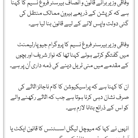
وفاقی وزیر برائے قانون و انصاف بیرسٹر فروغ نسیم کا کہنا
ہے کہ کرپشن کے ذریعے بیرون ممالک منتقل کی
گئی دولت واپس لانے کے لیے قانون بنا لیا ہے۔
وفاقی وزیر بیرسٹر فروغ نسیم کا پروگرام جیو پارلیمنٹ
میں گفتگو کرتے ہوئے کہنا تھا کہ نواز شریف اور بچوں
کے مقدمے میں منی ٹریل دینے کی ذمہ داری اُن پر ہے۔
ان کا کہنا ہے کہ پراسیکیوشن کا کام ناجائز اثاثے کی
صرف نشان دہی کرنا ہوتا ہے جب کہ اثاثے رکھنے والے
کو اس کے ذرائع بتانا لازم ہے۔
انہوں نے کہا کہ میوچل لیگل اسسٹنس کا قانون ایکٹ یا