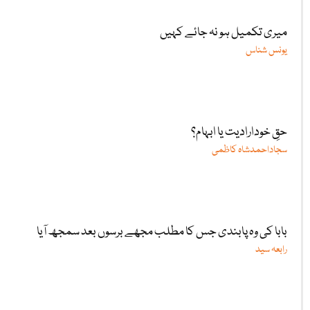
میری تکمیل ہو نہ جائے کہیں
یونس شناس
حقِ خودارادیت یا ابہام؟
سجاداحمدشاہ کاظمی
بابا کی وہ پابندی جس کا مطلب مجھے برسوں بعد سمجھ آیا
رابعہ سید