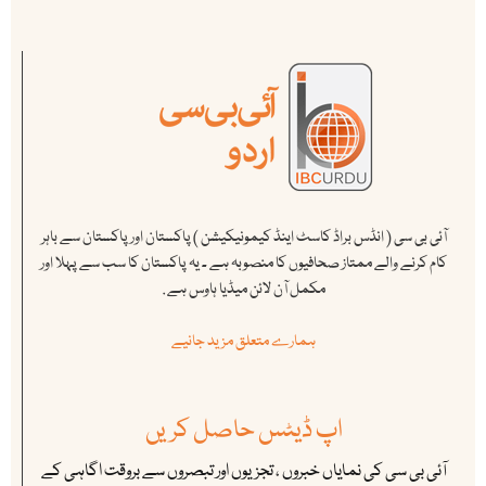
آئی بی سی ( انڈس براڈ کاسٹ اینڈ کیمونیکیشن ) پاکستان اور پاکستان سے باہر
کام کرنے والے ممتاز صحافیوں کا منصوبہ ہے ۔ یہ پاکستان کا سب سے پہلا اور
مکمل آن لائن میڈیا ہاوس ہے .
ہمارے متعلق مزید جانیے
اپ ڈیٹس حاصل کریں
آئی بی سی کی نمایاں خبروں ، تجزیوں اور تبصروں سے بروقت اگاہی کے