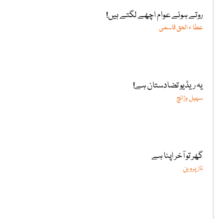
روتے ہوئے عوام اچھے لگتے ہیں!
عطا ء الحق قاسمی
یہ ریڈیو تضادستان ہے!
سہیل وڑائچ
گھر تو آخر اپنا ہے
ناز پروین