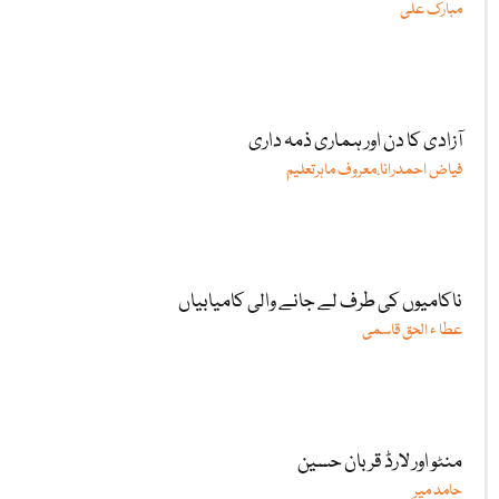
مبارک علی
آزادی کا دن اور ہماری ذمہ داری
فیاض احمدرانا،معروف ماہرتعلیم
ناکامیوں کی طرف لے جانے والی کامیابیاں
عطا ء الحق قاسمی
منٹو اور لارڈ قربان حسین
حامد میر