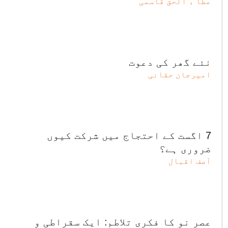
عطا ء الحق قاسمی
نئے گھر کی دعوت
امیرجان حقانی
7 اگست کے احتجاج میں شرکت کیوں
ضروری ہے؟
آصف اقبال
عصرِ نو کا فکری تلاطم: ایک سقراطی و