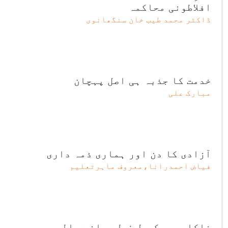
افلاطونی محاکمہ
ڈاکٹر محمد طیب خان سنگھانوی
خدمت کا جذبہ ہی اصل پہچان
مبارک علی
آزادی کا دن اور ہماری ذمہ داری
فیاض احمدرانا،معروف ماہرتعلیم
ناکامیوں کی طرف لے جانے والی