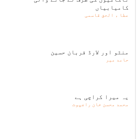
کامیابیاں
عطا ء الحق قاسمی
منٹو اور لارڈ قربان حسین
حامد میر
یہ میرا کراچی ہے
محمد محسن خان راجپوت