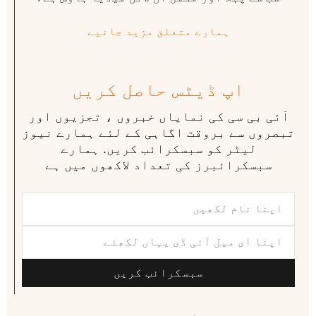
ہمارے متعلق مزید جانیے
اپ ڈیٹس حاصل کریں
آئی بی سی کی نمایاں خبروں ، تجزیوں اور
تبصروں سے بروقت اگاہی کے لئے ہمارے نیوز
لیٹر کو سبسکرائب کریں. ہمارے
سبسکرائبرز کی تعداد لاکھوں میں ہے
سبسکرائب کریں