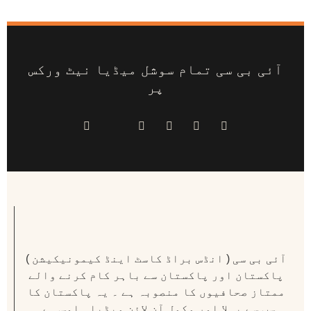
آئی بی سی تمام سوشل میڈیا نیٹ ورکس
پر
آئی بی سی ( انڈس براڈ کاسٹ اینڈ کیمونیکیشن )
پاکستان اور پاکستان سے باہر کام کرنے والے
ممتاز صحافیوں کا منصوبہ ہے ۔ یہ پاکستان کا
سب سے پہلا اور مکمل آن لائن میڈیا ہاوس ہے .