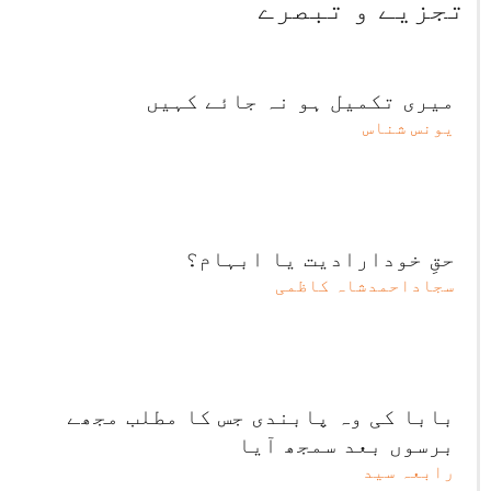
تجزیے و تبصرے
میری تکمیل ہو نہ جائے کہیں
یونس شناس
حقِ خودارادیت یا ابہام؟
سجاداحمدشاہ کاظمی
بابا کی وہ پابندی جس کا مطلب مجھے
برسوں بعد سمجھ آیا
رابعہ سید