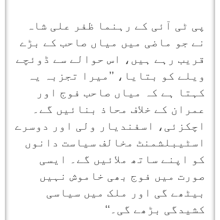
پی ٹی آئی کے رہنما ظفر علی شاہ
نے جو ماضی میں میاں صاحب کے بڑے
قریب رہے ہیں، اس حوالے سے ڈوئچے
ویلے کو بتایا، ’’میرا تجزبہ یہ
کہتا ہے کہ میاں صاحب فوج اور
عمران کے خلاف محاذ بنائیں گے۔
اچکزئی، اسفندیار ولی اور دوسرے
اسٹیبلشمنٹ مخالف سیاست دانوں
کو اپنے ساتھ ملائیں گے۔ ایسی
صورت میں فوج بھی خاموش نہیں
بیٹھے گی اور ملک میں سیاسی
کشیدگی بڑھے گی۔‘‘