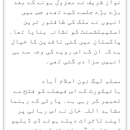
نواز شریف نے معزول ہونے کے بعد
بڑے بڑے جلسے کیے تھے، جس میں
انہوں نے ملک کی طاقتور ترین
اسٹیبلشمنٹ کو نشانہ بنایا تھا۔
پاکستان میں کئی ناقدین کا خیال
ہے کہ ان کے اس رویے کی وجہ سے ہی
انہیں سزا دی گئی تھی۔
مسلم لیگ نون اسلام آباد
ہائیکورٹ کے اس فیصلے کو فتح سے
تعبیر کر رہی ہے۔ پارٹی کے رہنما
مشاہد اللہ خان نے اس رہائی پر
اپنے تاثرات دیتے ہوئے ڈی ڈبلیو