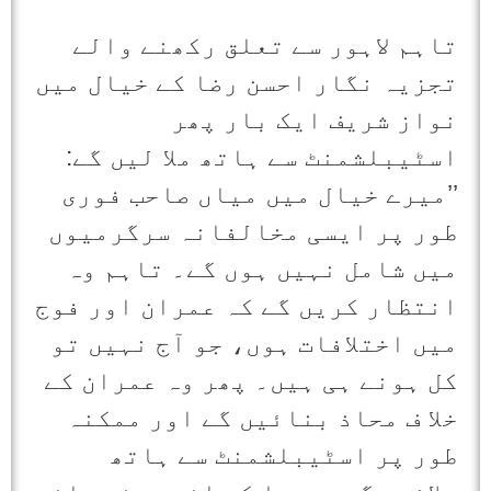
تاہم لاہور سے تعلق رکھنے والے
تجزیہ نگار احسن رضا کے خیال میں
نواز شریف ایک بار پھر
اسٹیبلشمنٹ سے ہاتھ ملا لیں گے:
’’میرے خیال میں میاں صاحب فوری
طور پر ایسی مخالفانہ سرگرمیوں
میں شامل نہیں ہوں گے۔ تاہم وہ
انتظار کریں گے کہ عمران اور فوج
میں اختلافات ہوں، جو آج نہیں تو
کل ہونے ہی ہیں۔ پھر وہ عمران کے
خلا ف محاذ بنائیں گے اور ممکنہ
طور پر اسٹیبلشمنٹ سے ہاتھ