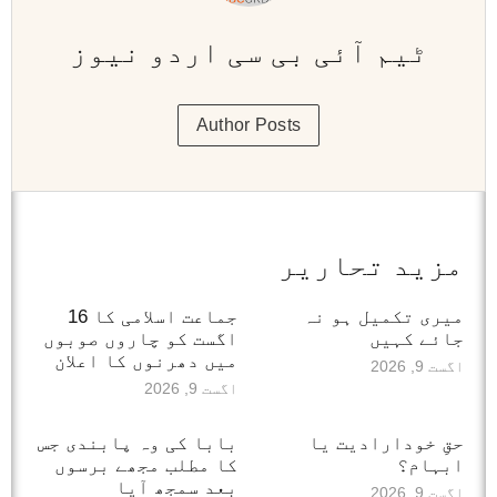
ٹیم آئی بی سی اردو نیوز
Author Posts
مزید تحاریر
میری تکمیل ہو نہ
جماعت اسلامی کا 16
جائے کہیں
اگست کو چاروں صوبوں
میں دھرنوں کا اعلان
اگست 9, 2026
اگست 9, 2026
حقِ خودارادیت یا
بابا کی وہ پابندی جس
ابہام؟
کا مطلب مجھے برسوں
بعد سمجھ آیا
اگست 9, 2026