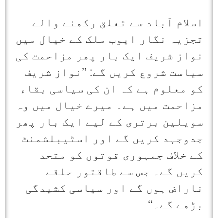
اسلام آباد سے تعلق رکھنے والے
تجزیہ نگار ایوب ملک کے خیال میں
نواز شریف ایک بار پھر مزاحمت کی
سیاست شروع کریں گے: ’’نواز شریف
کو معلوم ہے کہ ان کی سیاسی بقاء
مزاحمت میں ہے۔ میرے خیال میں وہ
سویلین برتری کے لیے ایک بار پھر
جدوجہد کریں گے اور اسٹیبلشمنٹ
کے خلاف جمہوری قوتوں کو متحد
کریں گے۔ جس سے طاقتور حلقے
ناراض ہوں گے اور سیاسی کشیدگی
بڑھے گے۔‘‘