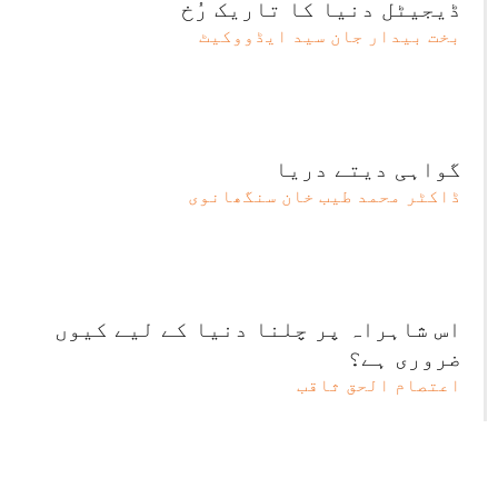
ڈیجیٹل دنیا کا تاریک رُخ
بخت بیدار جان سید ایڈووکیٹ
گواہی دیتے دریا
ڈاکٹر محمد طیب خان سنگھانوی
اس شاہراہ پر چلنا دنیا کے لیے کیوں
ضروری ہے؟
اعتصام الحق ثاقب