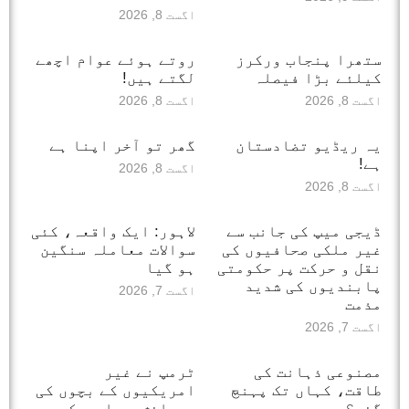
اگست 8, 2026
ستھرا پنجاب ورکرز
روتے ہوئے عوام اچھے
کیلئے بڑا فیصلہ
لگتے ہیں!
اگست 8, 2026
اگست 8, 2026
یہ ریڈیو تضادستان
گھر تو آخر اپنا ہے
ہے!
اگست 8, 2026
اگست 8, 2026
ڈیجی میپ کی جانب سے
لاہور: ایک واقعہ، کئی
غیر ملکی صحافیوں کی
سوالات معاملہ سنگین
نقل و حرکت پر حکومتی
ہو گیا
پابندیوں کی شدید
اگست 7, 2026
مذمت
اگست 7, 2026
مصنوعی ذہانت کی
ٹرمپ نے غیر
طاقت، کہاں تک پہنچ
امریکیوں کے بچوں کی
گئی؟
پیدائش پر امریکی