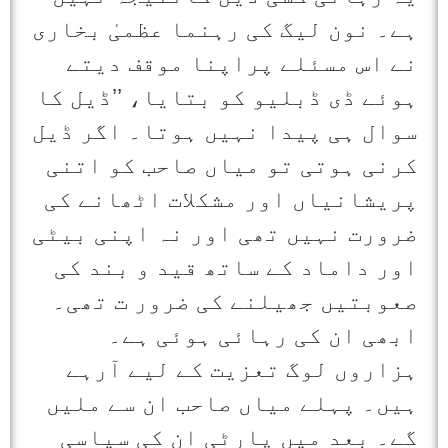
ہے۔ نون لیگ کی رہنما عظمیٰ بخاری
نے اس مسئلے پراپنا موقف دیتے
ہوئے ڈی ڈبلیو کو بتایا، ’’ڈیل کا
سوال ہی پیدا نہیں ہوتا۔ اگر ڈیل
کرنی ہوتی تو میاں صاحب کو اتنی
پریشانیاں اور مشکلات اٹھانے کی
ضرورت نہیں تھی اور نہ اپنی بیٹی
اور داماد کے ساتھ قید و بند کی
صعوبتیں جھیلنے کی ضرور ت تھی۔
ابھی ان کی رہائی ہوئی ہے۔
ہزاروں لوگ تعزیت کے لیے آرہے
ہیں۔ پہلے میاں صاحب ان سے ملیں
گے۔ بعد میں پارٹی ان کی سیاسی