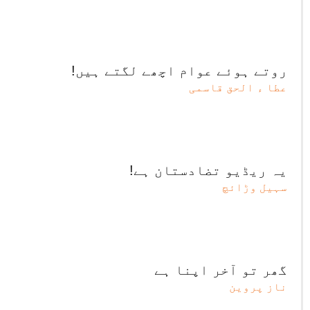
روتے ہوئے عوام اچھے لگتے ہیں!
عطا ء الحق قاسمی
یہ ریڈیو تضادستان ہے!
سہیل وڑائچ
گھر تو آخر اپنا ہے
ناز پروین