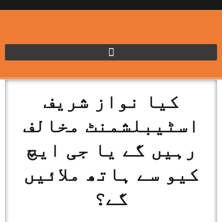
کیا نواز شریف
اسٹیبلشمنٹ مخالف
رہیں گے یا جی ایچ
کیو سے ہاتھ ملائیں
گے؟