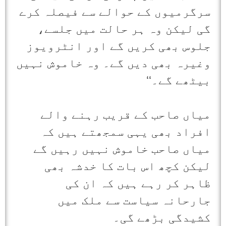
سرگرمیوں کے حوالے سے فیصلہ کرے
گی لیکن وہ ہر حالت میں جلسے،
جلوس بھی کریں گے اور انٹرویوز
وغیرہ بھی دیں گے۔ وہ خاموش نہیں
بیٹھے گے۔‘‘
میاں صاحب کے قریب رہنے والے
افراد بھی یہی سمجھتے ہیں کہ
میاں صاحب خاموش نہیں رہیں گے
لیکن کچھ اس بات کا خدشہ بھی
ظاہر کر رہے ہیں کہ ان کی
جارحانہ سیاست سے ملک میں
کشیدگی بڑھے گی۔