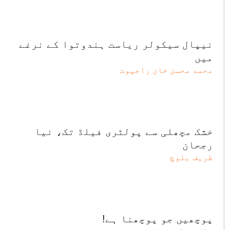
نیپال سیکولر ریاست ہندوتوا کے نرغے
میں
محمد محسن خان راجپوت
خشک مچھلی سے پولٹری فیلڈ تک، نیا
رجحان
ظریف بلوچ
پوچھیں جو پوچھنا ہے!