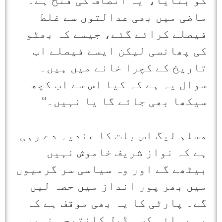
کو بتایا،’’یہ انصاف کی فتح ہے۔
ماضی میں بھی عدالتوں سے غلط
فیصلے کرائے گئے، جیسے کہ بھٹو
کی پھانسی لیکن ایسے فیصلے اب
تاریخ کے کچرا خانے میں ہیں۔
سوال یہ ہے کہ کیا اس سے اب کچھ
سیکھا بھی جائے گا یا نہیں۔‘‘
مسلم لیگ اس بات کا عندیہ دے رہی
ہے کہ نواز شریف خاموش نہیں
بیٹھے گے اور وہ سیاسی سر گرمیوں
میں بھر پور انداز میں حصہ لیں
گے۔ پارٹی کا یہ بھی موقف ہے کہ
یہ رہائی کسی ڈیل کانتیجہ نہیں