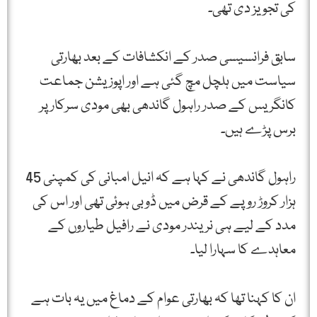
کی تجویز دی تھی۔
سابق فرانسیسی صدر کے انکشافات کے بعد بھارتی
سیاست میں ہلچل مچ گئی ہے اور اپوزیشن جماعت
کانگریس کے صدر راہول گاندھی بھی مودی سرکار پر
برس پڑے ہیں۔
راہول گاندھی نے کہا ہے کہ انیل امبانی کی کمپنی 45
ہزار کروڑ روپے کے قرض میں ڈوبی ہوئی تھی اور اس کی
مدد کے لیے ہی نریندر مودی نے رافیل طیاروں کے
معاہدے کا سہارا لیا۔
ان کا کہنا تھا کہ بھارتی عوام کے دماغ میں یہ بات ہے