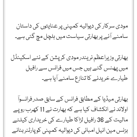
مودی سرکار کی دیوالیہ کمپنی پر عنایتوں کی داستان
سامنے آنے پر بھارتی سیاست میں ہلچل مچ گئی ہے۔
بھارتی وزیراعظم نریندر مودی کرپشن کے نئے اسکینڈل
میں پھنس گئے ہیں جس میں فرانس سے رافیل
طیارے خریدنے کا تنازع سامنے آیا ہے۔
بھارتی میڈیا کے مطابق فرانس کے سابق صدر فرانسوآ
اولاند نے انکشاف کیا ہے کہ بھارت نے 11 کھرب روپے
مالیت کے 36 رافیل لڑاکا طیارے کی خریداری کیلئے
بزنس مین انیل امبانی کی دیوالیہ کمپنی کو پارٹنر بنانے