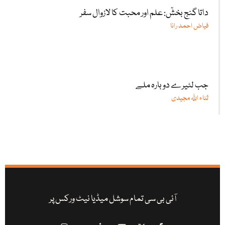
داتا گنج بخشؒ: علم اور محبت کا لازوال سفر
فیاض احمد رانا
جب لٹیرے دوبارہ ملے
ثناء اللّٰہ مجیدی
آئی بی سی تمام سوشل میڈیا نیٹ ورکس پر