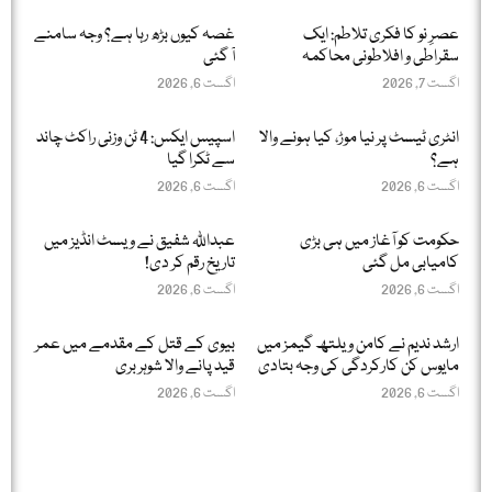
عصرِ نو کا فکری تلاطم: ایک
غصہ کیوں بڑھ رہا ہے؟ وجہ سامنے
سقراطی و افلاطونی محاکمہ
آ گئی
اگست 7, 2026
اگست 6, 2026
انٹری ٹیسٹ پر نیا موڑ، کیا ہونے والا
اسپیس ایکس: 4 ٹن وزنی راکٹ چاند
ہے؟
سے ٹکرا گیا
اگست 6, 2026
اگست 6, 2026
حکومت کو آغاز میں ہی بڑی
عبداللّٰہ شفیق نے ویسٹ انڈیز میں
کامیابی مل گئی
تاریخ رقم کر دی!
اگست 6, 2026
اگست 6, 2026
ارشد ندیم نے کامن ویلتھ گیمز میں
بیوی کے قتل کے مقدمے میں عمر
مایوس کن کارکردگی کی وجہ بتادی
قید پانے والا شوہر بری
اگست 6, 2026
اگست 6, 2026