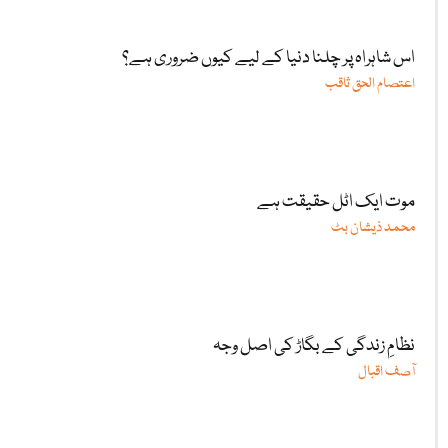
اس شاہراہ پر چلنا دنیا کے لیے کیوں ضروری ہے؟
اعتصام الحق ثاقب
موت ایک اٹل حقیقت ہے
محمد ذیشان بٹ
نظامِ زندگی کے بگاڑ کی اصل وجہ
آصف اقبال