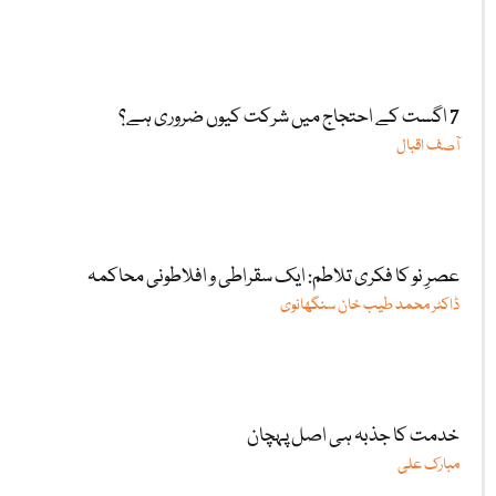
7 اگست کے احتجاج میں شرکت کیوں ضروری ہے؟
آصف اقبال
عصرِ نو کا فکری تلاطم: ایک سقراطی و افلاطونی محاکمہ
ڈاکٹر محمد طیب خان سنگھانوی
خدمت کا جذبہ ہی اصل پہچان
مبارک علی