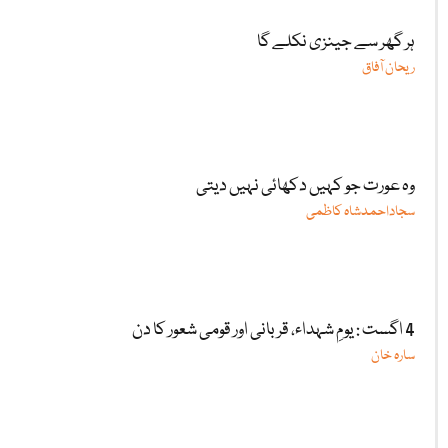
ہر گھر سے جینزی نکلے گا
ریحان آفاق
وہ عورت جو کہیں دکھائی نہیں دیتی
سجاداحمدشاہ کاظمی
4 اگست : یومِ شہداء، قربانی اور قومی شعور کا دن
سارہ خان