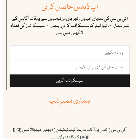
اپ ڈیٹس حاصل کریں
آئی بی سی کی نمایاں خبروں ، تجزیوں اور تبصروں سے بروقت اگاہی کے
لئے ہمارے نیوز لیٹر کو سبسکرائب کریں. ہمارے سبسکرائبرز کی تعداد
لاکھوں میں ہے
سبسکرائب کریں
ہماری ممبرشپ
آئی بی سی ( انڈس براڈ کاسٹ اینڈ کیمونیکیشن ) ڈیجٹیل میڈیاالائنس (DIGI
MAP) کا باقاعدہ رکن ہے ۔