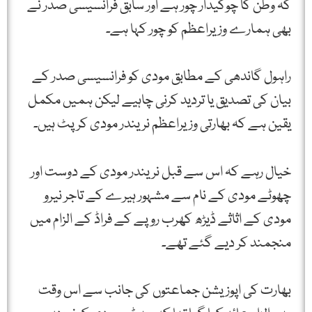
کہ وطن کا چوکیدار چور ہے اور سابق فرانسیسی صدر نے
بھی ہمارے وزیراعظم کو چور کہا ہے۔
راہول گاندھی کے مطابق مودی کو فرانسیسی صدر کے
بیان کی تصدیق یا تردید کرنی چاہیے لیکن ہمیں مکمل
یقین ہے کہ بھارتی وزیراعظم نریندر مودی کرپٹ ہیں۔
خیال رہے کہ اس سے قبل نریندر مودی کے دوست اور
چھوٹے مودی کے نام سے مشہور ہیرے کے تاجر نیرو
مودی کے اثاثے ڈیڑھ کھرب روپے کے فراڈ کے الزام میں
منجمند کر دیے گئے تھے۔
بھارت کی اپوزیشن جماعتوں کی جانب سے اس وقت