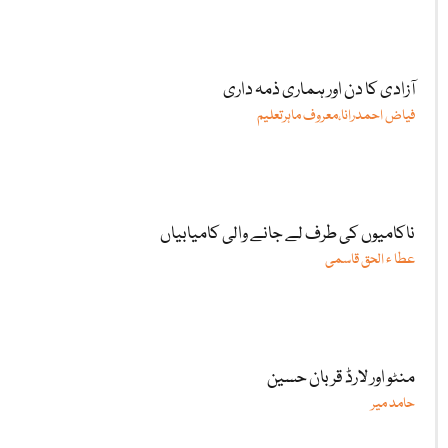
آزادی کا دن اور ہماری ذمہ داری
فیاض احمدرانا،معروف ماہرتعلیم
ناکامیوں کی طرف لے جانے والی کامیابیاں
عطا ء الحق قاسمی
منٹو اور لارڈ قربان حسین
حامد میر