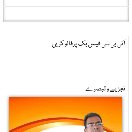
آئی بی سی فیس بک پرفالو کریں
تجزیے و تبصرے