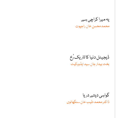
یہ میرا کراچی ہے
محمد محسن خان راجپوت
ڈیجیٹل دنیا کا تاریک رُخ
بخت بیدار جان سید ایڈووکیٹ
گواہی دیتے دریا
ڈاکٹر محمد طیب خان سنگھانوی