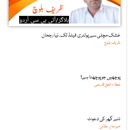
خشک مچلی سے پولٹری فیلڈ تک، نیا رجحان
ظریف بلوچ
پوچھیں جو پوچھنا ہے!
عطا ء الحق قاسمی
نئے گھر کی دعوت
امیرجان حقانی