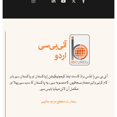
آئی بی سی ( انڈس براڈ کاسٹ اینڈ کیمونیکیشن ) پاکستان اور پاکستان سے باہر
کام کرنے والے ممتاز صحافیوں کا منصوبہ ہے ۔ یہ پاکستان کا سب سے پہلا اور
مکمل آن لائن میڈیا ہاوس ہے .
ہمارے متعلق مزید جانیے