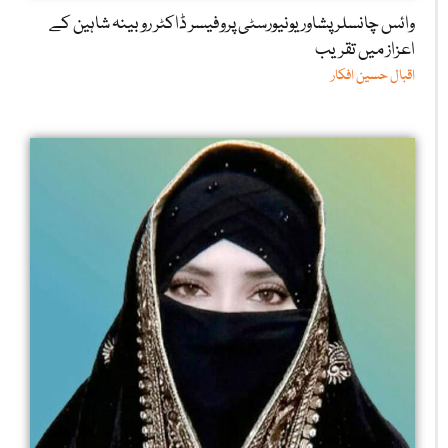
وائس چانسلر پشاور یونیورسٹی پروفیسر ڈاکٹر روبینہ شاہین کے
اعزاز میں تقریب
اقبال حسین افکار