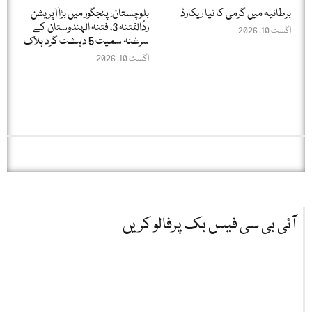
برطانیہ میں گرمی کا نیا ریکارڈ
بلوچستان: پنجگور میں بڑا آپریشن
ردُالفتنہ 3، فتنہ الہندوستان کے
اگست 10, 2026
سرغنہ سمیت 5 دہشت گرد ہلاک
اگست 10, 2026
آئی بی سی فیس بک پرفالو کریں