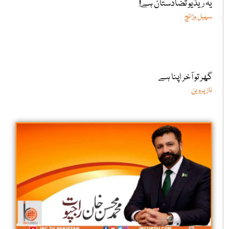
یہ ریڈیو تضادستان ہے!
سہیل وڑائچ
گھر تو آخر اپنا ہے
ناز پروین