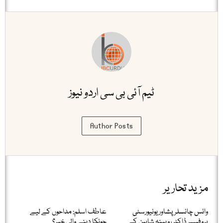
ٹیم آئی بی سی اردو نیوز
Author Posts
مزید تحاریر
وائس چانسلر پشاور یونیورسٹی
عاطف اسلم: مداحوں کے لیے
پروفیسر ڈاکٹر روبینہ شاہین کے
چونکا دینے والی خبر؟