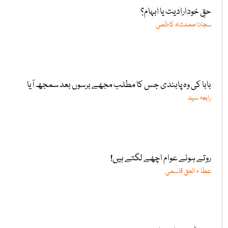
حقِ خودارادیت یا ابہام؟
سجاداحمدشاہ کاظمی
بابا کی وہ پابندی جس کا مطلب مجھے برسوں بعد سمجھ آیا
رابعہ سید
روتے ہوئے عوام اچھے لگتے ہیں!
عطا ء الحق قاسمی