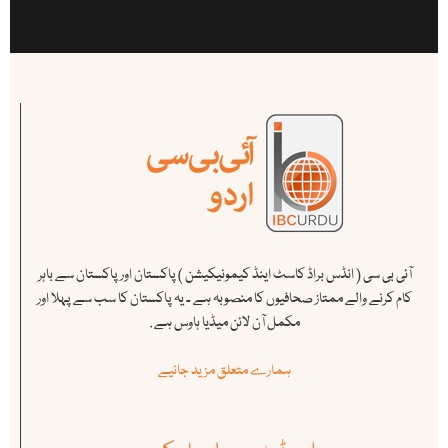
آئی بی سی ( انڈس براڈ کاسٹ اینڈ کیمونیکیشن ) پاکستان اور پاکستان سے باہر
کام کرنے والے ممتاز صحافیوں کا منصوبہ ہے ۔ یہ پاکستان کا سب سے پہلا اور
مکمل آن لائن میڈیا ہاوس ہے .
ہمارے متعلق مزید جانیے