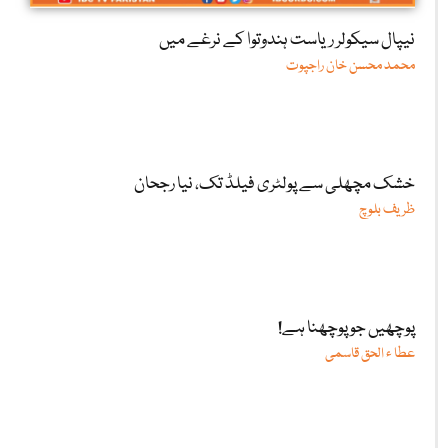
نیپال سیکولر ریاست ہندوتوا کے نرغے میں
محمد محسن خان راجپوت
خشک مچھلی سے پولٹری فیلڈ تک، نیا رجحان
ظریف بلوچ
پوچھیں جو پوچھنا ہے!
عطا ء الحق قاسمی