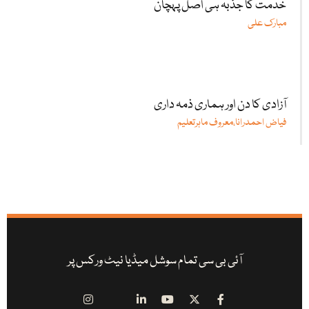
خدمت کا جذبہ ہی اصل پہچان
مبارک علی
آزادی کا دن اور ہماری ذمہ داری
فیاض احمدرانا،معروف ماہرتعلیم
آئی بی سی تمام سوشل میڈیا نیٹ ورکس پر