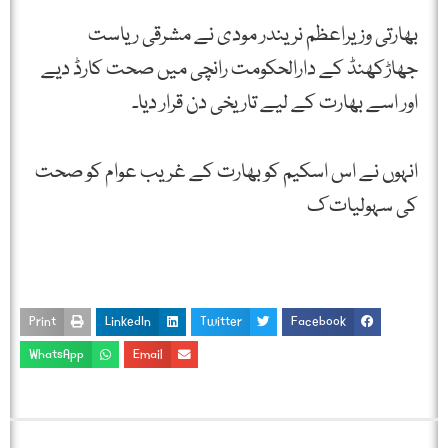
بھارتی وزیراعظم نریندر مودی نے مشرقی ریاست
جھاڑکھنڈ کے دارالحکومت رانچی میں صحت کارڈ دیے
اور اسے بھارت کے لیے تاریخی دن قرار دیا۔
انہوں نے اس اسکیم کو بھارت کے غریب عوام کو صحت
کی سہولیات ک
Print
LinkedIn
Twitter
Facebook
WhatsApp
Email