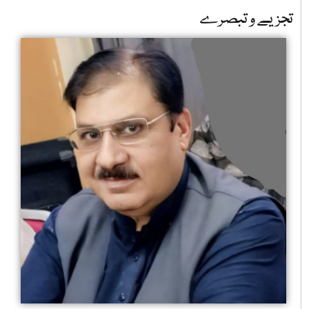
تجزیے و تبصرے