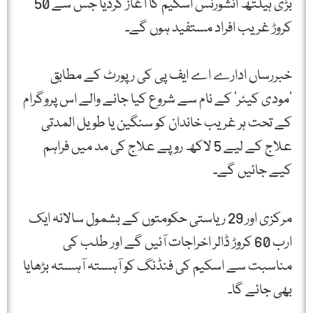
بڑی ہیلتھ انشورنس اسکیم کا آغاز کردیا جس سے 50
کروڑ غریب افراد مستفید ہوں گے۔
خبررساں ادارے اے ایف پی کی رپورٹ کے مطابق
’مودی کیئر‘ کے نام سے شروع کیا جانے والے اس پروگرام
کے تحت ہر غریب خاندان کو سنگین یا طویل المدتی
علاج کے لیے 5 لاکھ روپے علاج کی مد میں فراہم
کیے جائیں گے۔
مرکزی اور 29 ریاستی حکومتوں کے بشمول سالانہ ایک
ارب 60 کروڑ ڈالر اخراجات آئیں گے اور طلب کی
مناسبت سے اسکیم کی فنڈنگ کو آہستہ آہستہ بڑھایا
بھی جائے گا۔