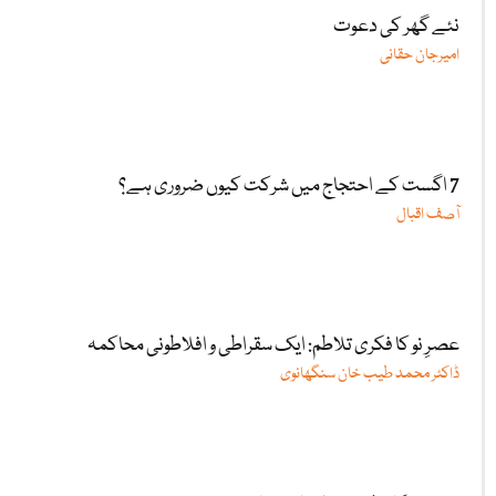
نئے گھر کی دعوت
امیرجان حقانی
7 اگست کے احتجاج میں شرکت کیوں ضروری ہے؟
آصف اقبال
عصرِ نو کا فکری تلاطم: ایک سقراطی و افلاطونی محاکمہ
ڈاکٹر محمد طیب خان سنگھانوی