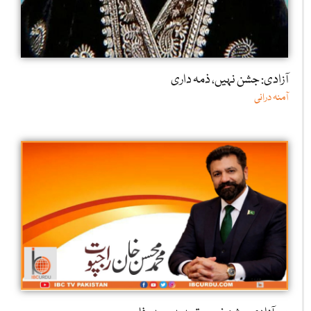
آزادی: جشن نہیں، ذمہ داری
آمنہ درانی