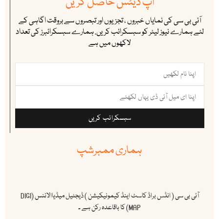
اپ ڈیٹس حاصل کریں
آئی بی سی کی نمایاں خبروں ، تجزیوں اور تبصروں سے بروقت اگاہی کے
لئے ہمارے نیوز لیٹر کو سبسکرائب کریں. ہمارے سبسکرائبرز کی تعداد
لاکھوں میں ہے
سبسکرائب کریں
ہماری ممبرشپ
آئی بی سی ( انڈس براڈ کاسٹ اینڈ کیمونیکیشن ) ڈیجٹیل میڈیاالائنس (DIGI
MAP) کا باقاعدہ رکن ہے ۔