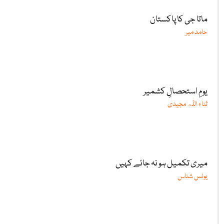
ماتا جی کا پاکستان
حامد میر
یومِ استحصالِ کشمیر
ثناء اللّٰه مجیدی
میری تکمیل ہو نہ جائے کہیں
یونس شناس