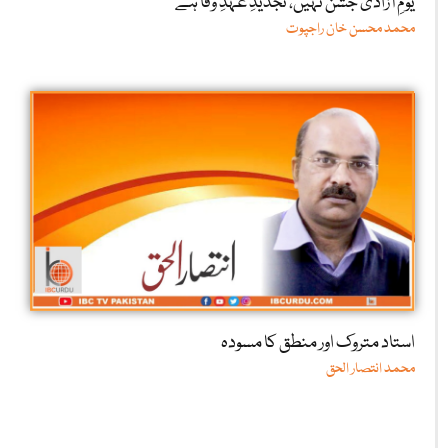
یومِ آزادی جشن نہیں، تجدیدِ عہدِ وفا ہے
محمد محسن خان راجپوت
استاد متروک اور منطق کا مسودہ
محمد انتصار الحق