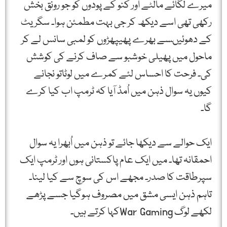
میرے لگائے مالٹے اور کنو کے پودوں کو جو رونق بخش
رکھی تھی اسے دیکھ کر جی بہت مطمئن ہوا۔ سگریٹ
کے دھوئیںسے بھرے پھیپھڑوں کو لمبی سانس لے کر
ماحول میں پھیلی خوشبو سے صاف کرنے کی کوشش
کی۔ فرحت کا احساس لئے کمرے میں لوٹاتو نجانے
کیوں یہ سوال ذہن میں اُمڈ آیا کہ ٹرمپ اب کیا کرے
گا۔
ایک حوالے سے دیکھا جائے تو ذہن میں اُبھرا یہ سوال
احمقانہ تھا۔ میں ایک عام پاکستانی ہوں اور ٹرمپ ایک
سپرطاقت کا صدر۔ مجھے اس کی سوچ سے کیا لینا۔
تاہم ذہن ایسی مشق میں مصروف ہوگیا جسے پڑھے
لکھے لوگ War Gamingکہا کرتے ہیں۔