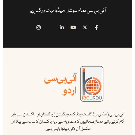
آئی بی سی تمام سوشل میڈیا نیٹ ورکس پر
آئی بی سی ( انڈس براڈ کاسٹ اینڈ کیمونیکیشن ) پاکستان اور پاکستان سے باہر
کام کرنے والے ممتاز صحافیوں کا منصوبہ ہے ۔ یہ پاکستان کا سب سے پہلا اور
مکمل آن لائن میڈیا ہاوس ہے .