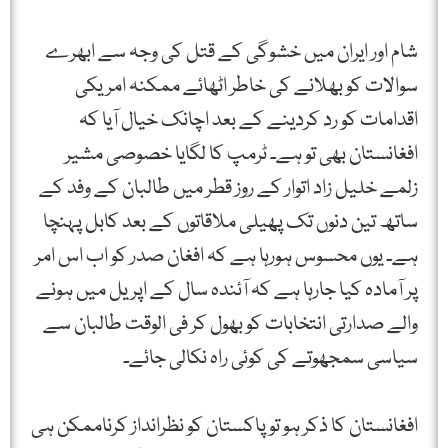
شام اور ایران میں خشوگی کے قتل کی وجہ سے ابھرے
سوالات کو بھلانے کی خاطر اٹھائے ممکنہ امریکی
اقدامات کو رد کردینے کے بعد اچانک خیال آیا کہ
افغانستان بھی تو ہے۔ ٹرمپ کا لگایا خصوصی مشیر
زلمے خلیل زاد اتوار کے روز قطر میں طالبان کے وفد کے
ساتھ تین دنوں تک پھیلی ملاقاتوں کے بعد کابل پہنچا
ہے۔ یوں محسوس ہورہا ہے کہ افغان صدر کو اب اس امر
پر آمادہ کیا جارہا ہے کہ آئندہ سال کے اپریل میں ہونے
والے صدارتی انتخابات کو بھول کر فی الوقت طالبان سے
سیاسی سمجھوتے کی کوئی راہ نکالی جائے۔
افغانستان کا ذکر ہو تو پاکستان کو نظرانداز کرناممکن ہی