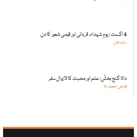
4 اگست : یومِ شہداء، قربانی اور قومی شعور کا دن
سارہ خان
داتا گنج بخشؒ: علم اور محبت کا لازوال سفر
فیاض احمد رانا