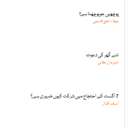
پوچھیں جو پوچھنا ہے!
عطا ء الحق قاسمی
نئے گھر کی دعوت
امیرجان حقانی
7 اگست کے احتجاج میں شرکت کیوں ضروری ہے؟
آصف اقبال