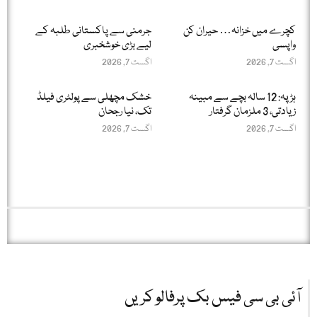
کچرے میں خزانہ… حیران کن
جرمنی سے پاکستانی طلبہ کے
واپسی
لیے بڑی خوشخبری
اگست 7, 2026
اگست 7, 2026
ہڑپہ: 12 سالہ بچے سے مبینہ
خشک مچھلی سے پولٹری فیلڈ
زیادتی، 3 ملزمان گرفتار
تک، نیا رجحان
اگست 7, 2026
اگست 7, 2026
آئی بی سی فیس بک پرفالو کریں