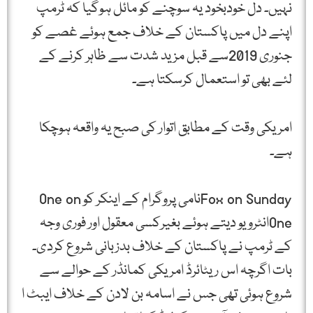
نہیں۔ دل خودبخود یہ سوچنے کو مائل ہوگیا کہ ٹرمپ
اپنے دل میں پاکستان کے خلاف جمع ہوئے غصے کو
جنوری 2019سے قبل مزید شدت سے ظاہر کرنے کے
لئے بھی تو استعمال کرسکتا ہے۔
امریکی وقت کے مطابق اتوار کی صبح یہ واقعہ ہوچکا
ہے۔
Fox on Sundayنامی پروگرام کے اینکر کو One on
Oneانٹرویو دیتے ہوئے بغیرکسی معقول اور فوری وجہ
کے ٹرمپ نے پاکستان کے خلاف بدزبانی شروع کردی۔
بات اگرچہ اس ریٹائرڈ امریکی کمانڈر کے حوالے سے
شروع ہوئی تھی جس نے اسامہ بن لادن کے خلاف ایبٹ ا