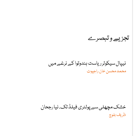
تجزیے و تبصرے
نیپال سیکولر ریاست ہندوتوا کے نرغے میں
محمد محسن خان راجپوت
خشک مچھلی سے پولٹری فیلڈ تک، نیا رجحان
ظریف بلوچ