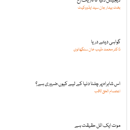
ڈیجیٹل دنیا کا تاریک رُخ
بخت بیدار جان سید ایڈووکیٹ
گواہی دیتے دریا
ڈاکٹر محمد طیب خان سنگھانوی
اس شاہراہ پر چلنا دنیا کے لیے کیوں ضروری ہے؟
اعتصام الحق ثاقب
موت ایک اٹل حقیقت ہے