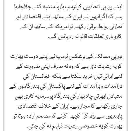
اپنے یورپی اتحادیوں کو ٹرمپ بارہا متنبہ کئے چلاجارہا
ہے کہ اگر انہوں نے ایران کے ساتھ اپنے اقتصادی اور
تجارتی روابط برقرار رکھے تو امریکہ کے ساتھ ان کے
کاروباری تعلقات قائم نہ رہ پائیں گے۔
یورپی ممالک کے برعکس ٹرمپ نے اپنے دوست بھارت
کو یہ رعایت دی ہے کہ وہ نہ صرف اپنی ضرورت کے
لئے ایرانی تیل خرید سکتا ہے بلکہ افغانستان کی
درآمدات وبرآمدات کے لئے پاکستان کی بندرگاہوں کے
متبادل ابھرتی چاہ بہار کی بندرگاہ پرسرمایہ کاری بھی
جاری رکھنے کا مجاز ہے۔ ایران کے خلاف اقتصادی
پابندیوں سے بڑھ کر ’’کچھ‘‘کرنے کا مصمم ارادہ ہوتا تو
بھارت کو یہ خصوصی رعایت فراہم نہ کی جاتی۔