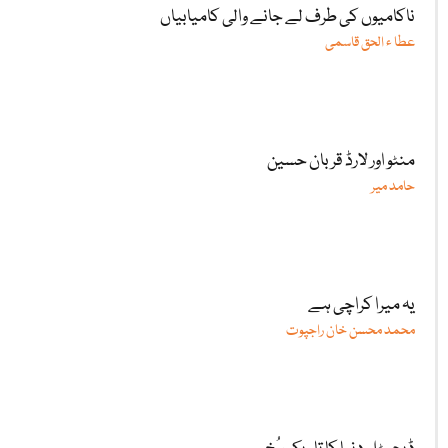
ناکامیوں کی طرف لے جانے والی کامیابیاں
عطا ء الحق قاسمی
منٹو اور لارڈ قربان حسین
حامد میر
یہ میرا کراچی ہے
محمد محسن خان راجپوت