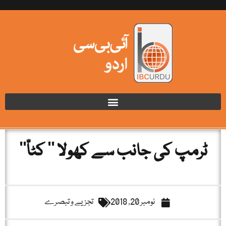
ٹرمپ کی جانب سے کھولا ’’ کٹاّ‘‘
نومبر 20, 2018
تجزیے و تبصرے