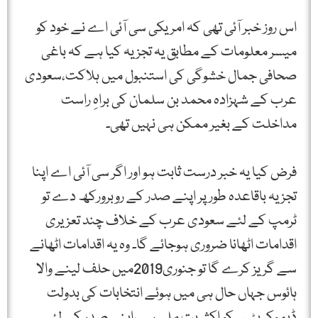
اس روز خبر آئی تھی کہ امریکی سی آئی اے نے خود کو
میسر معلومات کے مطابق یہ تجزیہ کیا ہے کہ باغی
صحافی جمال خشوگی کی استنبول میں ہلاکت،سعودی
عرب کے شہزادہ محمد بن سلمان کی براہِ راست
مداخلت کے بغیر ممکن ہی نہیں تھی۔
فرض کیا یہ خبر درست ثابت ہو اور اگر سی آئی اے اپنا
تجزیہ باقاعدہ طورپر اپنے صدر کے روبرورکھ دے تو
ٹرمپ کے لئے سعودی عرب کے خلاف چند تعزیری
اقدامات اٹھانا ضروری ہوجائے گا۔ وہ یہ اقدامات اٹھانے
سے گریز کرے گا تو جنوری2019میں حلف لینے والا
ہائوس جہاں حال ہی میں ہوئے انتخابات کی بدولت
ڈیموکریٹس کو اکثریت ملی ہے،اپنے صدر کے لئے