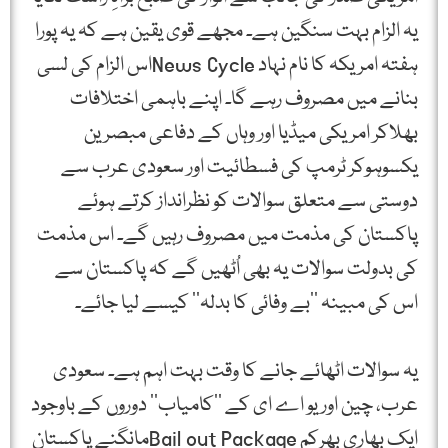
یہ الزام بہت سنگین ہے۔ مجھے قوی یقین ہے کہ یہ پورا
ہفتہ امریکہ کا نام نہاد News Cycleاس الزام کی لسی
بنانے میں مصروف رہے گا۔ اپنے باہمی اختلافات
بھلاکر امریکی میڈیا اور وہاں کے دفاعی مبصرین
یکسوہوکر ٹرمپ کی فسطائیت اور سعودی عرب سے
دوستی سے متعلق سوالات کو نظرانداز کرتے ہوئے
پاکستان کی مذمت میں مصروف رہیں گے۔ اس مذمت
کی بدولت سوالات یہ بھی اُٹھیں گے کہ پاکستان سے
اس کی مبینہ ’’بے وفائی کا بدلہ‘‘ کیسے لیا جائے۔
یہ سوالات اٹھائے جانے کا وقت بہت اہم ہے۔ سعودی
عرب، چین اور یو اے ای کے ’’کامیاب‘‘ دوروں کے باوجود
ایک بھاری بھرکم Bail out Packageمانگنے پاکستان