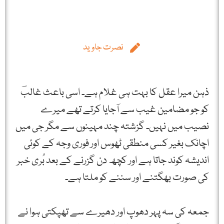
نصرت جاوید
ذہن میرا عقل کا بہت ہی غلام ہے۔ اسی باعث غالبؔ
کو جو مضامین غیب سے آجایا کرتے تھے میرے
نصیب میں نہیں۔ گزشتہ چند مہینوں سے مگر جی میں
اچانک بغیر کسی منطقی ٹھوس اور فوری وجہ کے کوئی
اندیشہ کوند جاتا ہے اور کچھ دن گزرنے کے بعد بُری خبر
کی صورت بھگتنے اور سننے کو ملتا ہے۔
جمعہ کی سہ پہر دھوپ اور دھیرے سے تھپکتی ہوا نے