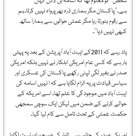
شخص‘‘ کو معلوم تھا کہ اسامہ بن لادن کہاں
ہے۔’’پاکستان مگر ہماری ذرہ بھر پرواہ نہیں کرتا۔ہم
سے رقوم بٹورتا رہا مگر عملی حوالوں سے ہمارا ساتھ
کبھی نہیں دیا‘‘۔
یاد رہے کہ 2011کے ایبٹ آباد آپریشن کے بعد یہ پہلی
بار ہے کہ کسی عام امریکی اہلکار نے نہیں بلکہ امریکی
صدر نے بغیر لگی لپٹی رکھے پاکستان کی عسکری اور
سیاسی قیادت پر یہ الزام لگایا ہے کہ ا نہیں اسامہ کی
ایبٹ آباد میں موجودگی کا علم تھا۔ اسے امریکہ کے
حوالے کرنے کے ضمن میں لیکن ایک سوچی سمجھی
حکمت عملی کے تحت تامل سے کام لیا گیا۔
امریکی صدر کی جانب سے اتوار کی صبح براہِ راست لگایا