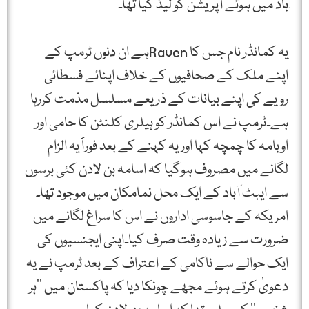
ٓباد میں ہوئے آپریشن کو لیڈ کیا تھا۔
یہ کمانڈر نام جس کا Ravenہے ان دنوں ٹرمپ کے
اپنے ملک کے صحافیوں کے خلاف اپنائے فسطائی
رویے کی اپنے بیانات کے ذریعے مسلسل مذمت کررہا
ہے۔ٹرمپ نے اس کمانڈر کو ہیلری کلنٹن کا حامی اور
اوبامہ کا چمچہ کہا اور یہ کہنے کے بعد فوراََ یہ الزام
لگانے میں مصروف ہوگیا کہ اسامہ بن لادن کئی برسوں
سے ایبٹ آباد کے ایک محل نمامکان میں موجود تھا۔
امریکہ کے جاسوسی اداروں نے اس کا سراغ لگانے میں
ضرورت سے زیادہ وقت صرف کیا۔اپنی ایجنسیوں کی
ایک حوالے سے ناکامی کے اعتراف کے بعد ٹرمپ نے یہ
دعویٰ کرتے ہوئے مجھے چونکا دیا کہ پاکستان میں ’’ہر