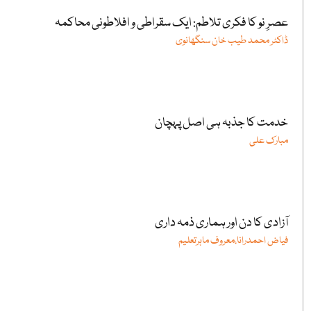
عصرِ نو کا فکری تلاطم: ایک سقراطی و افلاطونی محاکمہ
ڈاکٹر محمد طیب خان سنگھانوی
خدمت کا جذبہ ہی اصل پہچان
مبارک علی
آزادی کا دن اور ہماری ذمہ داری
فیاض احمدرانا،معروف ماہرتعلیم