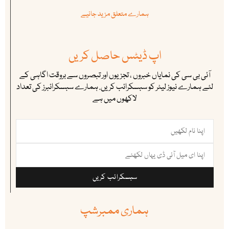
ہمارے متعلق مزید جانیے
اپ ڈیٹس حاصل کریں
آئی بی سی کی نمایاں خبروں ، تجزیوں اور تبصروں سے بروقت اگاہی کے
لئے ہمارے نیوز لیٹر کو سبسکرائب کریں. ہمارے سبسکرائبرز کی تعداد
لاکھوں میں ہے
سبسکرائب کریں
ہماری ممبرشپ