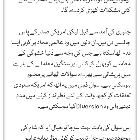
کئی مشکلات کھڑی کردے گا۔
جنوری کی آمد سے قبل لیکن امریکی صدر کے پاس
چالیس دن ہیں۔ان دنوں میں وہ عالمی محاذ پر کوئی ایسا
قدم اٹھاسکتا ہے جس کی وجہ سے دُنیا خشوگی کے
معاملے کو بھول کر کسی اور سنگین معاملے کے بارے
میں پریشانی سے بھرے سوالات اٹھانے پر مجبور
ہوسکتی ہے۔ سوال ذہن میں یہ اٹھاکہ امریکہ سعودی
تعلقات کو کچھ وقت کے لئے نظرانداز کرنے میں مدد
دینے والی وہ Diversionکیا ہوسکتی ہے۔
اس سوال کی بابت بہت سوچا تو خیال آیا کہ شام کی
موجودہ صورت حال ٹرمپ کو کوئی مؤثر بہانہ فراہم