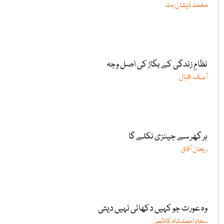
محمد ذیشان بٹ
نظامِ زندگی کے بگاڑ کی اصل وجہ
آصف اقبال
ہر گھر سے جینزی نکلے گا
ریحان آفاق
وہ عورت جو کہیں دکھائی نہیں دیتی
سجاداحمدشاہ کاظمی