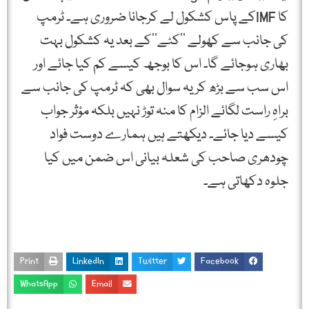
کا IMFکے پاس کشکول لے کرجانا ضروری ہے۔ ٹرمپ
کی جانب سے کھولے ’’کٹے‘‘کے بعد یہ کشکول بہت
بھاری ہوجائے گا۔ اس کا بوجھ کیسے کم کیا جائے اور
اس سب سے بڑھ کر یہ سوال بھی کہ ٹرمپ کی جانب سے
براہِ راست لگائے الزام کا منہ توڑ نہیں بلکہ مؤثر جواب
کیسے دیا جائے۔ دیکھتے ہیں ہمارے دوست فواد
چودھری صاحب کی شعلہ بیانی اس ضمن میں کیا
جلوہ دکھاتی ہے۔
Print
LinkedIn
Twitter
Facebook
WhatsApp
Email