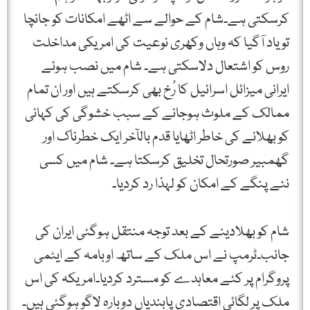
کرسکتی ہے۔شام کے حوالے سے اٹھے امکانات کو جانچا
تو یاد آگیا کہ وہاں وکھری نوعیت کی امریکی مداخلت
روس کو اشتعال دلاسکتی ہے۔ شام میں نصب ہوئے
ایرانی میزائل اسرائیل کا رُخ بھی کرسکتے ہیں اور ان تمام
ممالک کے ملوث ہوجانے کے سبب خشوگی کی کہانی
کو بھلانے کی خاطر اٹھایا قدم بالآخر ایک خطرناک اور
گھمبیر صورتحال تخلیق کرسکتا ہے۔ شام میں کسی
نئے پنگے کے امکان کو لہذا رد کردیا۔
شام کو بھلادینے کے بعد توجہ منتقل ہوگئی ایران کی
جانب۔ٹرمپ نے اس ملک کے ساتھ اوبامہ کے ایٹمی
پروگرام پر کئے معاہدے کو مسترد کردیا۔امریکہ کی اس
ملک پر لگائی اقتصادی پابندیاں دوبارہ لاگو ہوگئی ہیں۔