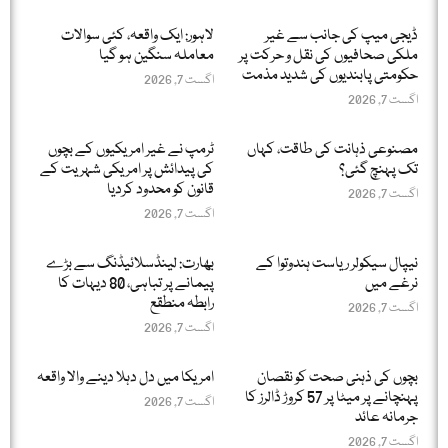
ڈیجی میپ کی جانب سے غیر
لاہور: ایک واقعہ، کئی سوالات
ملکی صحافیوں کی نقل و حرکت پر
معاملہ سنگین ہو گیا
حکومتی پابندیوں کی شدید مذمت
اگست 7, 2026
اگست 7, 2026
مصنوعی ذہانت کی طاقت، کہاں
ٹرمپ نے غیر امریکیوں کے بچوں
تک پہنچ گئی؟
کی پیدائش پر امریکی شہریت کے
قانون کو محدود کردیا
اگست 7, 2026
اگست 7, 2026
نیپال سیکولر ریاست ہندوتوا کے
بھارت: لینڈسلائیڈنگ سے بڑے
نرغے میں
پیمانے پر تباہی، 80 دیہات کا
رابطہ منطقع
اگست 7, 2026
اگست 7, 2026
بچوں کی ذہنی صحت کو نقصان
امریکا میں دل دہلا دینے والا واقعہ
پہنچانے پر میٹا پر 57 کروڑ ڈالرز کا
اگست 7, 2026
جرمانہ عائد
اگست 7, 2026