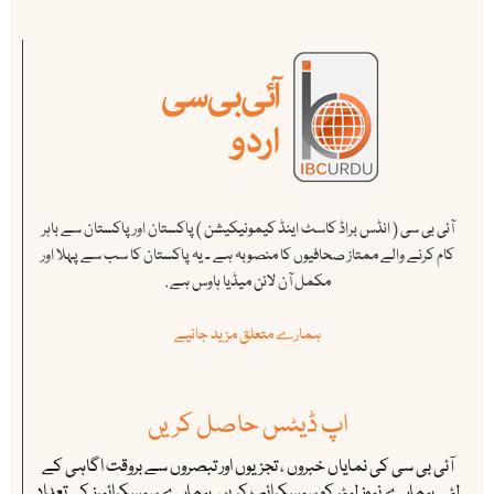
آئی بی سی ( انڈس براڈ کاسٹ اینڈ کیمونیکیشن ) پاکستان اور پاکستان سے باہر
کام کرنے والے ممتاز صحافیوں کا منصوبہ ہے ۔ یہ پاکستان کا سب سے پہلا اور
مکمل آن لائن میڈیا ہاوس ہے .
ہمارے متعلق مزید جانیے
اپ ڈیٹس حاصل کریں
آئی بی سی کی نمایاں خبروں ، تجزیوں اور تبصروں سے بروقت اگاہی کے
لئے ہمارے نیوز لیٹر کو سبسکرائب کریں. ہمارے سبسکرائبرز کی تعداد