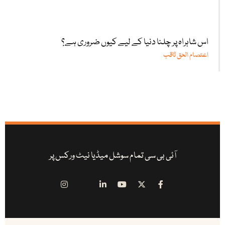
اس شاہراہ پر چلنا دنیا کے لیے کیوں ضروری ہے؟
اعتصام الحق ثاقب
آئی بی سی تمام سوشل میڈیا نیٹ ورکس پر