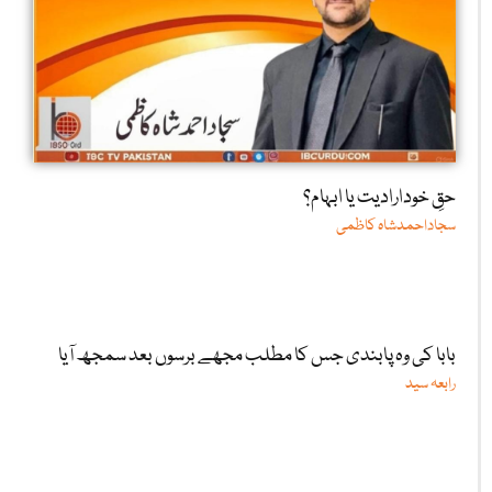
حقِ خودارادیت یا ابہام؟
سجاداحمدشاہ کاظمی
بابا کی وہ پابندی جس کا مطلب مجھے برسوں بعد سمجھ آیا
رابعہ سید