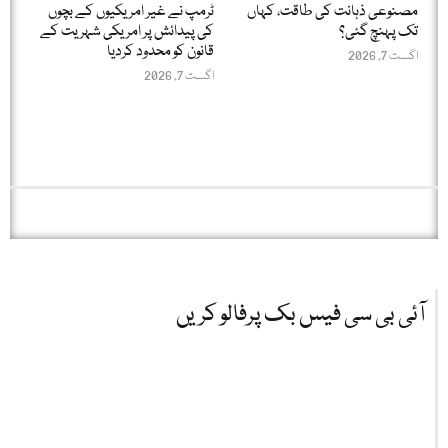
مصنوعی ذہانت کی طاقت، کہاں
ٹرمپ نے غیر امریکیوں کے بچوں
تک پہنچ گئی؟
کی پیدائش پر امریکی شہریت کے
قانون کو محدود کردیا
اگست 7, 2026
اگست 7, 2026
آئی بی سی فیس بک پرفالو کریں