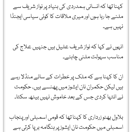
کہنا تھا کہ انسانی ہمدردی کی بنیاد پر نواز شریف سے
ملنے جا رہا ہوں اور میری ملاقات کا کوئی سیاسی ایجنڈا
نہیں ہے۔
انہوں نے کہا کہ نواز شریف علیل ہیں جنہیں علاج کی
مناسب سہولت ملنی چاہئے۔
ان کا کہنا ہے کہ ملک پر خطرات کے سائے منڈلا رہے
ہیں لیکن حکمران نان ایشوز میں پھنسے ہیں، حکومت
نے انتہا کردی جس کے بعد خاموش نہیں بیٹھ سکتا۔
بلاول بھٹو زرداری کا کہنا تھا کہ قومی اسمبلی اور پنجاب
اسمبلی میں حکومت نان ایشوز پر ہنگامہ برپا کرتی ہے