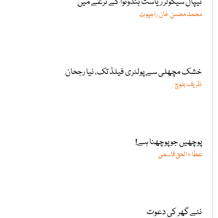
نیپال سیکولر ریاست ہندوتوا کے نرغے میں
محمد محسن خان راجپوت
خشک مچھلی سے پولٹری فیلڈ تک، نیا رجحان
ظریف بلوچ
پوچھیں جو پوچھنا ہے!
عطا ء الحق قاسمی
نئے گھر کی دعوت