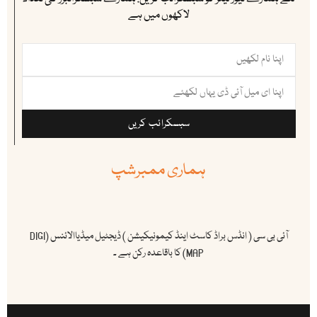
لاکھوں میں ہے
سبسکرائب کریں
ہماری ممبرشپ
آئی بی سی ( انڈس براڈ کاسٹ اینڈ کیمونیکیشن ) ڈیجٹیل میڈیاالائنس (DIGI
MAP) کا باقاعدہ رکن ہے ۔