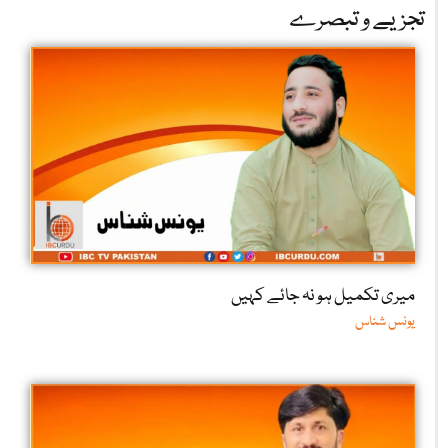
تجزیے و تبصرے
میری تکمیل ہو نہ جائے کہیں
یونس شناس