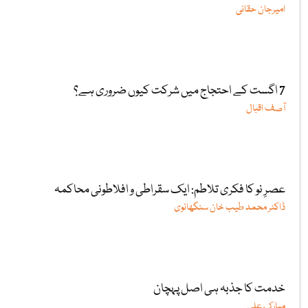
امیرجان حقانی
7 اگست کے احتجاج میں شرکت کیوں ضروری ہے؟
آصف اقبال
عصرِ نو کا فکری تلاطم: ایک سقراطی و افلاطونی محاکمہ
ڈاکٹر محمد طیب خان سنگھانوی
خدمت کا جذبہ ہی اصل پہچان
مبارک علی