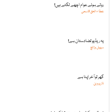
روتے ہوئے عوام اچھے لگتے ہیں!
عطا ء الحق قاسمی
یہ ریڈیو تضادستان ہے!
سہیل وڑائچ
گھر تو آخر اپنا ہے
ناز پروین