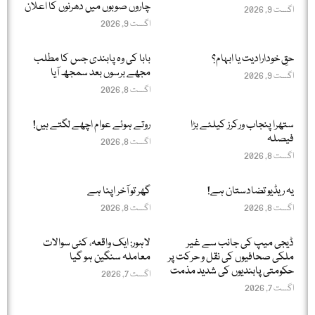
چاروں صوبوں میں دھرنوں کا اعلان
اگست 9, 2026
اگست 9, 2026
حقِ خودارادیت یا ابہام؟
بابا کی وہ پابندی جس کا مطلب
مجھے برسوں بعد سمجھ آیا
اگست 9, 2026
اگست 8, 2026
ستھرا پنجاب ورکرز کیلئے بڑا
روتے ہوئے عوام اچھے لگتے ہیں!
فیصلہ
اگست 8, 2026
اگست 8, 2026
یہ ریڈیو تضادستان ہے!
گھر تو آخر اپنا ہے
اگست 8, 2026
اگست 8, 2026
ڈیجی میپ کی جانب سے غیر
لاہور: ایک واقعہ، کئی سوالات
ملکی صحافیوں کی نقل و حرکت پر
معاملہ سنگین ہو گیا
حکومتی پابندیوں کی شدید مذمت
اگست 7, 2026
اگست 7, 2026