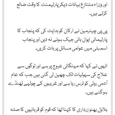
اور وزراء متنازع بیانات دیکر پارلیمنٹ کا وقت ضائع
کرتے ہیں۔
پی پی چیئرمین نے ارکان کو ہدایت کی کہ پنجاب کا
پارلیمانی ایوان ہائی جیک ہونے نہ دیں اور پنجاب
اسمبلی میں عوامی مسائل پر بات کریں۔
انہوں نے کہا کہ مہنگائی عروج پر ہے اور لوگوں سے
علاج کی سہولیات تک چھین لی گئی ہیں جب کہ عام
آدمی روٹی کو ترس رہا ہے اور غریبوں کے چولہے ٹھنڈے
ہوگئے ہیں۔
بلاول بھٹو زرداری کا کہنا تھا کہ قوم کو قربانیوں کا صلہ