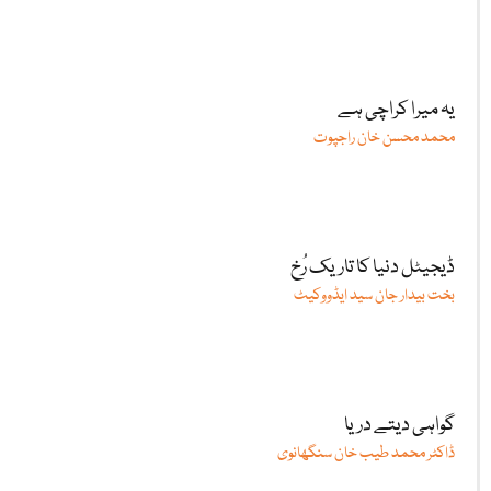
یہ میرا کراچی ہے
محمد محسن خان راجپوت
ڈیجیٹل دنیا کا تاریک رُخ
بخت بیدار جان سید ایڈووکیٹ
گواہی دیتے دریا
ڈاکٹر محمد طیب خان سنگھانوی