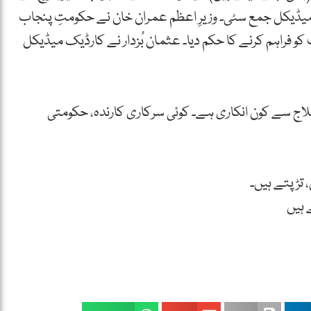
یف جمع میڈیکل جمع سٹی۔ وزیرِ اعظم عمران خان نے حکومتِ پنجاب
و فراہم کرنے کا حکم دیا۔ عثمان بُزدار نے کارڈیک میڈیکل
علاج سے کون انکاری ہے۔ کوئی سرکاری کارندہ، حکومتی
 تڑپتے ہیں۔
 ہیں