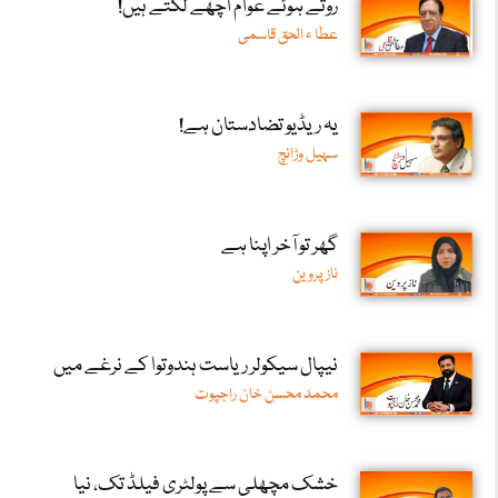
روتے ہوئے عوام اچھے لگتے ہیں!
عطا ء الحق قاسمی
یہ ریڈیو تضادستان ہے!
سہیل وڑائچ
گھر تو آخر اپنا ہے
ناز پروین
نیپال سیکولر ریاست ہندوتوا کے نرغے میں
محمد محسن خان راجپوت
خشک مچھلی سے پولٹری فیلڈ تک، نیا