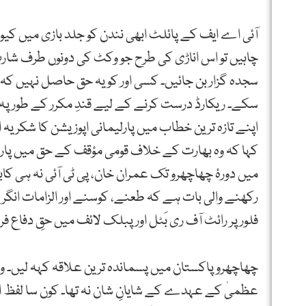
آئی اے ایف کے پائلٹ ابھی نندن کو جلد بازی میں کیو
چاہیں تو اس اناڑی کی طرح جو وکٹ کی دونوں طرف شا
سجدہ گزار بن جائیں۔ کسی اور کو یہ حق حاصل نہیں کہ و
سکے۔ ریکارڈ درست کرنے کے لیے قندِ مکرر کے طور پہ 
اپنے تازہ ترین خطاب میں پارلیمانی اپوزیشن کا شکریہ 
کہا کہ وہ بھارت کے خلاف قومی مؤقف کے حق میں پارل
میں دورۂ چھاچھرو تک عمران خان، پی ٹی آئی نہ ہی ک
رکھنے والی بات ہے کہ طعنے، کوسنے اور الزامات انگریزی
فلور پر رائٹ آف ری بَٹل اور پبلک لائف میں حقِ دفاع فر
چھاچھرو پاکستان میں پسماندہ ترین علاقہ کہہ لیں۔ وزیر
عظمیٰ کے عہدے کے شایانِ شان نہ تھا۔ کون سا لفظ ا