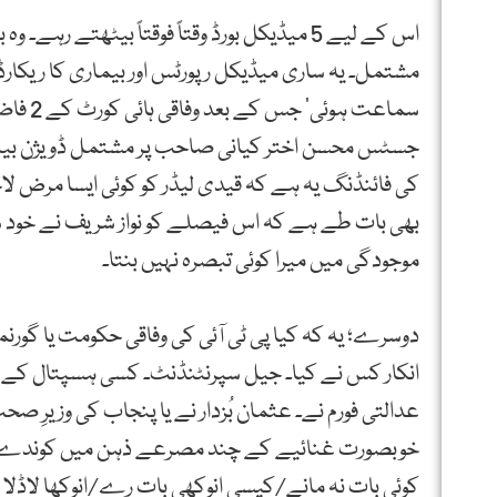
اس کے لیے 5 میڈیکل بورڈ وقتاً فوقتاً بیٹھتے رہ
مشتمل۔ یہ ساری میڈیکل رپورٹس اور بیماری کا ریکارڈ
سماعت 
کی فائنڈنگ یہ ہے کہ قیدی لیڈر کو کوئی ایسا مرض لا
بھی بات طے ہے کہ اس فیصلے کو نواز شریف نے خود سپ
موجودگی میں میرا کوئی تبصرہ نہیں بنتا۔
دوسرے؛ یہ کہ کیا پی ٹی آئی کی وفاقی حکومت یا گورن
انکار کس نے کیا۔ جیل سپرنٹنڈنٹ۔ کسی ہسپتال کے م
عدالتی فورم نے۔ عثمان بُزدار نے یا پنجاب کی وزیرِ
خوبصورت غنائیے کے چند مصرعے ذہن میں کوندے ہیں۔
کوئی بات نہ مانے/کیسی انوکھی بات رے/انوکھا لاڈلا