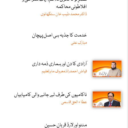
افلاطونی محاکمہ
ڈاکٹر محمد طیب خان سنگھانوی
خدمت کا جذبہ ہی اصل پہچان
مبارک علی
آزادی کا دن اور ہماری ذمہ داری
فیاض احمدرانا،معروف ماہرتعلیم
ناکامیوں کی طرف لے جانے والی کامیابیاں
عطا ء الحق قاسمی
منٹو اور لارڈ قربان حسین