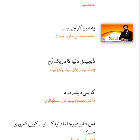
حامد میر
یہ میرا کراچی ہے
محمد محسن خان راجپوت
ڈیجیٹل دنیا کا تاریک رُخ
بخت بیدار جان سید ایڈووکیٹ
گواہی دیتے دریا
ڈاکٹر محمد طیب خان سنگھانوی
اس شاہراہ پر چلنا دنیا کے لیے کیوں ضروری
ہے؟