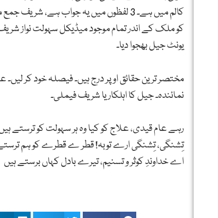
کالم میں ہے۔ 3 لفظوں میں یہ جواب ہے، شر
کو ملک کے اندر تمام موجود میڈیکل سہولت نواز شریف ک
یونٹ جیل بھجوا دیا۔
مختصر ترین حقائق اوپر درج ہیں۔ فیصلہ خود کر لیں۔ 
نمائندہ۔ جیل کا اہلکار یا شریف فیملی۔
رہے عام قیدی، علاج کو کیا وہ ہر سہولت کو ترستے ہیں،
تِشنگی، تِشنگی ارے توبہ! قطر ے قطرے کو ہم ترستے
اے خداوندِ کوثر و تسنیم، تیرے بادل کہاں برستے ہیں