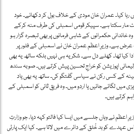
ں رہا کیا۔ عمران خان مودی کے خلاف بول کر دکھائے۔ خود
رٹ مار سکتا ہے۔ سپیکر قومی اسمبلی کی طرف منہ کرکے
ہ خاندانی حکمرانوں کے شاہی فرمانوں پر بھی تبصرہ گزار ہو
عرض ہے۔ وزیرِ اعظم عمران خان نے اسمبلی کے فلور پر
ادا کیا تھا۔ کھلے دل سے۔ شکریہ ہی نہیں بلکہ ساتھ یہ بھی
یمانی اپوزیشن کو خراجِ تحسین پیش کرتے ہیں۔ صوبہ سندھ
ابینہ کے کسی رکن نے سیاسی گفتگو کی۔ ساتھ یہ بھی یاد
 میں لگائے جائیں یا اردو میں۔ وہ فریقِ ثانی کو اسمبلی کے
اہم کرتے ہیں۔
ِ اعظم نے وہاں جلسے میں ایسا کیا فالتو کہہ دیا، جو وزارتِ
س عہدے کو بد خُلق کے دائرے میں لاتا ہے۔ کیا ایک پارٹی