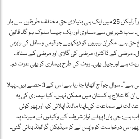
”1973 کے آئین کے آرٹیکل 2-A‘ آرٹیکل 4، آرٹیکل9 اور آرٹیکل 25 میں ایک ہی بنیادی حق مختلف طریقوں سے بار
 ہیں۔ سب شہریوں سے مساوی اور ایک جیسا سلوک ہو گا۔ قانون
حق ہے۔ مگر اِن رہبروں کو دیکھیے جو قومی وسائل کی راہزنی
تال۔ مرضی کے ڈاکٹرز، مرضی کی گاڑی اور مرضی کے سٹاف
ریت ہے اور جیل بھی۔ ووٹ کی طرح بیماری کو بھی عزت دو۔
آج یہی مطالبہ سارے کر رہے ہیں۔ ساری اپوزیشن کر رہی ہے‘‘۔ سوال جو آج اُٹھایا جا رہا ہے اس کے 3 حصے ہیں۔ پہلا
 ان کا علاج پاکستان میں ممکن نہیں۔ کیا بیماری کی یہ
 عدالت نے سماعت کی۔اپنا مائنڈ اپلائی کیا اور پھر کوئی
 ہے: جی ہاں! پہلے نواز شریف کے وکیلوں نے میرٹ پہ
 پھر اس درخواست کو واپس لے کر میڈیکل گرائونڈ بنائی گئی۔