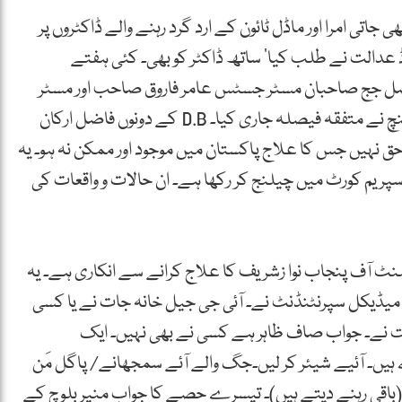
ے۔ وہ بھی جاتی امرا اور ماڈل ٹائون کے ارد گرد رہنے والے ڈاکٹروں پر
 عدالت نے طلب کیا‘ ساتھ ڈاکٹر کو بھی۔ کئی ہفتے
ہوئی‘ جس کے بعد وفاقی ہائی کورٹ کے 2 فاضل جج صاحبان مسٹر جسٹس عامر فاروق صاحب اور مسٹر
جسٹس محسن اختر کیانی صاحب پر مشتمل ڈویژن بینچ نے متفقہ فیصلہ جاری کیا۔ D.B کے دونوں فاضل ارکان
حق نہیں جس کا علاج پاکستان میں موجود اور ممکن نہ ہو۔ یہ
ریم کورٹ میں چیلنج کر رکھا ہے۔ ان حالات و واقعات کی
منٹ آف پنجاب نوا زشریف کا علاج کرانے سے انکاری ہے۔ یہ
یڈیکل سپرنٹنڈنٹ نے۔ آئی جی جیل خانہ جات نے یا کسی
 صحت نے۔ جواب صاف ظاہر ہے کسی نے بھی نہیں۔ ایک
 آئیے شیئر کر لیں۔جگ والے آئے سمجھانے/ پاگل مَن
 (باقی رہنے دیتے ہیں)۔ تیسرے حصے کا جواب منیر بلوچ کے