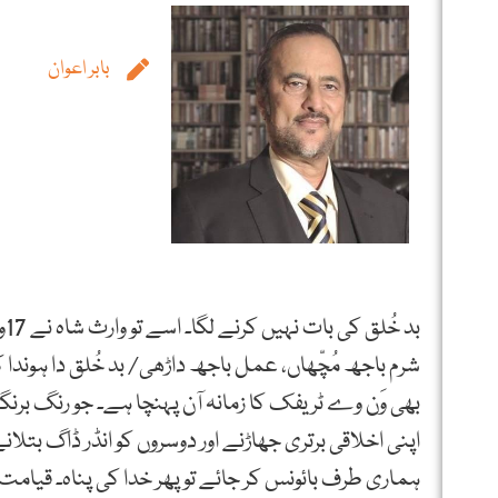
بابر اعوان
بد خُلق کی بات نہیں کرنے لگا۔ اسے تو وارث شاہ نے 17ویں صدی سے یُوں مسترد کر رکھا ہے:
شرم باجھ مُچّھاں، عمل باجھ داڑھی/ بد خُلق دا ہوندا کو
بھی وَن وے ٹریفک کا زمانہ آن پہنچا ہے۔ جو رنگ برنگ
اپنی اخلاقی برتری جھاڑنے اور دوسروں کو انڈر ڈاگ بتل
ہماری طرف بائونس کر جائے تو پھر خدا کی پناہ۔ قیامت 