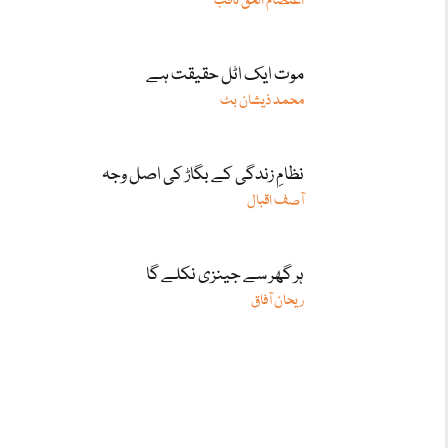
اعتصام الحق ثاقب
موت ایک اٹل حقیقت ہے
محمد ذیشان بٹ
نظامِ زندگی کے بگاڑ کی اصل وجہ
آصف اقبال
ہر گھر سے جینزی نکلے گا
ریحان آفاق