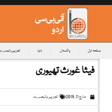
صفحہ اول
پاکستان
دنیا
تجزیے و تبصرے
فیثا غورث تھیوری
مارچ 11, 2019
تجزیے و تبصرے