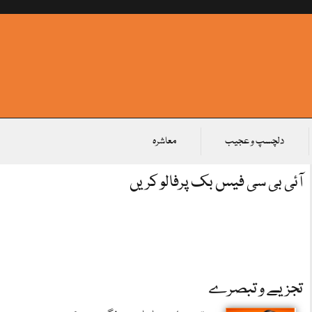
دلچسپ و عجیب
معاشرہ
آئی بی سی فیس بک پرفالو کریں
تجزیے و تبصرے