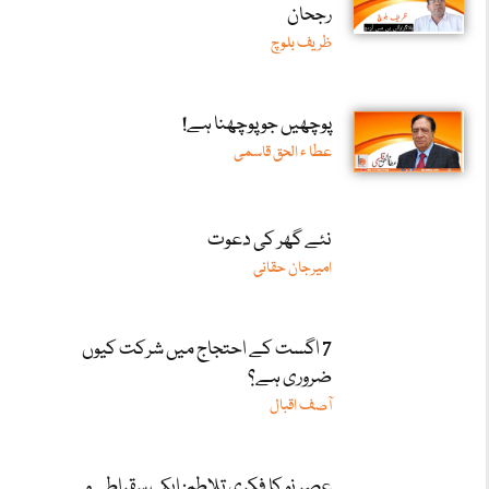
رجحان
ظریف بلوچ
پوچھیں جو پوچھنا ہے!
عطا ء الحق قاسمی
نئے گھر کی دعوت
امیرجان حقانی
7 اگست کے احتجاج میں شرکت کیوں
ضروری ہے؟
آصف اقبال
عصرِ نو کا فکری تلاطم: ایک سقراطی و