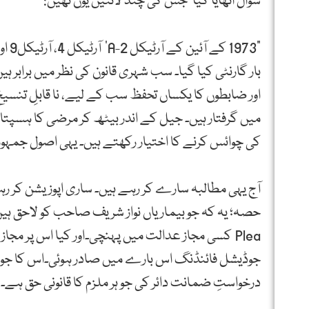
سوال اُٹھایا گیا‘ جس کی چند لائنیں یوں تھیں:
بار گارنٹی کیا گیا۔ سب شہری قانون کی نظر میں برابر
اور ضابطوں کا یکساں تحفظ سب کے لیے، نا قابلِ تنسیخ 
میں گرفتار ہیں۔ جیل کے اندر بیٹھ کر مرضی کا ہسپ
کی چوائس کرنے کا اختیار رکھتے ہیں۔ یہی اصول جمہو
حصہ؛ یہ کہ جو بیماریاں نواز شریف صاحب کو لاحق ہیں
Plea کسی مجاز عدالت میں پہنچی۔اور کیا اس پر مجاز
جوڈیشل فائنڈنگ اس بارے میں صادر ہوئی۔اس کا جواب
درخواستِ ضمانت دائر کی جو ہر ملزم کا قانونی حق ہے۔