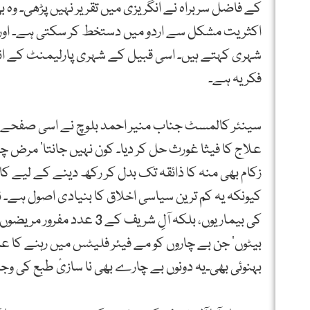
کے فاضل سربراہ نے انگریزی میں تقریر نہیں پڑھی۔ وہ 
اکثریت مشکل سے اردو میں دستخط کر سکتی ہے۔ اور ہم
شہری کہتے ہیں۔ اسی قبیل کے شہری پارلیمنٹ کے اندر
فکریہ ہے۔
سینئر کالمسٹ جناب منیر احمد بلوچ نے اسی صفحے پ
علاج کا فیثا غورث حل کر دیا۔ کون نہیں جانتا‘ مرض چھو
زکام بھی منہ کا ذائقہ تک بدل کر رکھ دینے کے لیے کا
کیونکہ یہ کم ترین سیاسی اخلاق کا بنیادی اصول ہے۔ نو
کی بیماریوں، بلکہ آلِ شر
بیٹوں‘ جن بے چاروں کو مے فیئر فلیٹس میں رہنے کا عارضہ
بہنوئی بھی۔یہ دونوں بے چارے بھی نا سازیٔ طبع کی 