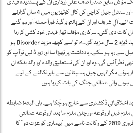
 ایک مؤکل سابق صدر آصف علی زرداری ان کے پسندیدہ قیدی
ہوا کرتے تھے۔ میرے اس مؤکل کو اڈیالہ، کوٹ لکھپت اور سنٹرل جیل کراچی کی کال کوٹھڑیوں میں 4 سال گزارنے
ئے۔ آلِ شریف اور ان کے پالتو برگیڈ فوراً حملہ آور ہو گئے
بان کاٹ دی گئی۔ سرکاری مؤقف تھا: قیدی خود کشی کر رہا
تھا۔ لہٰذا قیدی خود کشی کے پرچے میں بھی نامزد ہو گیا۔ ڈیڑھ 2 سال مزید گزرے تو اسے کچھ مزید Disorder ہو
 سے رہا ہو سکے۔ یادداشت پر تھوڑا سا اور زور ڈالیں تو آپ کو
 نظر آئیں گی۔ وہ اور ان کی نستعلیق والدہ اور والد بلکہ ان
 ہوئے مگر انہیں جیل ہسپتالوں سے باہر نکالنے کے لیے
ونے والی عدالتی جنگ کی بات کر رہا ہوں۔
 اخلاقیاتی ڈکشنری سے خارج ہو چُکا ہے۔ ہاں البتہ! ضابطہ
م قبل از وقوعہ اور چلن ملزم ما بعد از وقوعہ عدالتی
اخلاقیات کا قانونی تقاضا ہیں۔ اسی تناظر میں مورخہ 8 فروری 2019 کے وکالت نامے میں ”بیماری کو عزت دو‘‘ کا