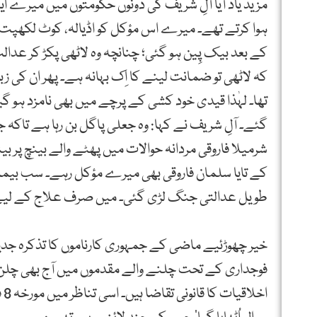
مزید یاد آیا آلِ شریف کی دونوں حکومتوں میں میرے
کے بعد بیک پِین ہو گئی؛ چنانچہ وہ لاٹھی پکڑ کر عدالت آ
کہ لاٹھی تو ضمانت لینے کا اِک بہانہ ہے۔ پھر ان کی ز
گئے۔ آلِ شریف نے کہا: وہ جعلی پاگل بن رہا ہے تاکہ جیل
شرمیلا فاروقی مردانہ حوالات میں پھٹے والے بینچ پر بیٹھی
کے تایا سلمان فاروقی بھی میرے مؤکل رہے۔ سب بیمار
طویل عدالتی جنگ لڑی گئی۔ میں صرف علاج کے لیے ہ
خیر چھوڑئیے ماضی کے جمہوری کارناموں کا تذکرہ جدید
فوجداری کے تحت چلنے والے مقدموں میں آج بھی چلن ملز