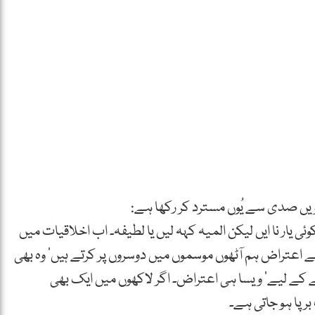
ئی یار نا ایں لیکن المیہ کہہ لیں یا لطیفہ۔ اب اخلاقیات میں
ے اعتراض ہم آٹھوں موسموں میں دوسروں پر کرتے ہیں‘ وہ بھی
انے کے لیے‘ ویسا ہی اعتراض۔ اگر لاکھوں میں ایک بھی
برپا ہو جاتی ہے۔