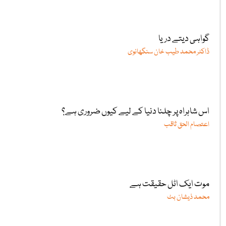
گواہی دیتے دریا
ڈاکٹر محمد طیب خان سنگھانوی
اس شاہراہ پر چلنا دنیا کے لیے کیوں ضروری ہے؟
اعتصام الحق ثاقب
موت ایک اٹل حقیقت ہے
محمد ذیشان بٹ