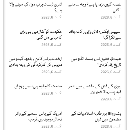
غصہ کیوں بڑھ رہا ہے؟ وجہ سامنے
انٹری ٹیسٹ پر نیا موڑ، کیا ہونے والا
آ گئی
ہے؟
اگست 6, 2026
اگست 6, 2026
اسپیس ایکس: 4 ٹن وزنی راکٹ چاند
حکومت کو آغاز میں ہی بڑی
سے ٹکرا گیا
کامیابی مل گئی
اگست 6, 2026
اگست 6, 2026
عبداللّٰہ شفیق نے ویسٹ انڈیز میں
ارشد ندیم نے کامن ویلتھ گیمز میں
تاریخ رقم کر دی!
مایوس کن کارکردگی کی وجہ بتادی
اگست 6, 2026
اگست 6, 2026
بیوی کے قتل کے مقدمے میں عمر
خدمت کا جذبہ ہی اصل پہچان
قید پانے والا شوہر بری
اگست 6, 2026
اگست 6, 2026
پشاور: 10 ہزار طلبہ اسلامیات کے
امریکا کے پاس اسلحے کے وافر
مضمون میں فیل
ذخائر موجود ہیں، ٹرمپ
اگست 6, 2026
اگست 6, 2026