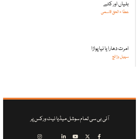
بلیاں اور کتے
عطا ء الحق قاسمی
امرت دھارا یا نیا پواڑا
سہیل وڑائچ
آئی بی سی تمام سوشل میڈیا نیٹ ورکس پر