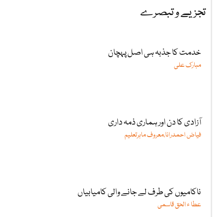
تجزیے و تبصرے
خدمت کا جذبہ ہی اصل پہچان
مبارک علی
آزادی کا دن اور ہماری ذمہ داری
فیاض احمدرانا،معروف ماہرتعلیم
ناکامیوں کی طرف لے جانے والی کامیابیاں
عطا ء الحق قاسمی