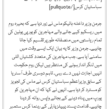
سباستیان کرس[/pullquote]
جرمن وزیر داخلہ ہائیکو ماس نے زور دیا ہے کہ بحیرہ روم
میں ریسکیو کیے جانے والے مہاجرین کو یورپی یونین کی
تمام ریاستوں میں منصفانہ طور پر تقسیم کیا جانا
چاہیے۔ جرمن وزیر کا یہ بیان ایک ایسے وقت میں
سامنے آیا ہے، جب مہاجرین کی متعدد کشتیاں اٹلی
میں لنگر انداز ہونے کی منتظر ہیں لیکن روم حکومت
انہیں اجازت نہیں دے رہی۔ تاہم دوسری طرف آسٹریا
کے سابق وزیراعظم سباستیان کرس نے ماس کی تجویز
کو مسترد کر دیا ہے۔ انہوں نے کہا کہ ان مہاجرین کو
یورپ میں پناہ دینے کے بجائے واپس روانہ کر دینا
چاہیے۔ قدامت پسند پیپلز پارٹی کے رہنما کرس ستمبر