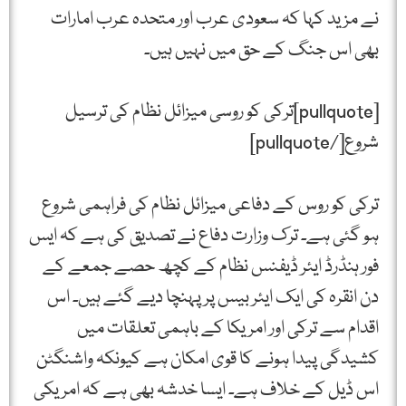
نے مزید کہا کہ سعودی عرب اور متحدہ عرب امارات
بھی اس جنگ کے حق میں نہیں ہیں۔
[pullquote]ترکی کو روسی میزائل نظام کی ترسیل
شروع[/pullquote]
ترکی کو روس کے دفاعی میزائل نظام کی فراہمی شروع
ہو گئی ہے۔ ترک وزارت دفاع نے تصدیق کی ہے کہ ایس
فور ہنڈرڈ ایئر ڈیفنس نظام کے کچھ حصے جمعے کے
دن انقرہ کی ایک ایئر بیس پر پہنچا دیے گئے ہیں۔ اس
اقدام سے ترکی اور امریکا کے باہمی تعلقات میں
کشیدگی پیدا ہونے کا قوی امکان ہے کیونکہ واشنگٹن
اس ڈیل کے خلاف ہے۔ ایسا خدشہ بھی ہے کہ امریکی