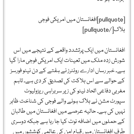
[pullquote]افغانستان میں امریکی فوجی
ہلاک[/pullquote]
افغانستان میں ایک پرتشدد واقعے کے نتیجے میں اس
شورش زدہ ملک میں تعینات ایک امریکی فوجی مارا گیا
ہے۔ خبر رساں ادارے روئٹرز نے ہفتے کے دن نیٹو فورسز
کے حوالے سے اس ہلاکت کی تصدیق کر دی ہے۔ تاہم
مغربی دفاعی اتحاد نیٹو کی زیر سربراہی ریزولیوٹ
سپورٹ مشن نے ہلاک ہونے والے فوجی کی شناخت ظاہر
نہیں کی ہے۔ حالیہ عرصے میں افغانستان میں طالبان
کے حملوں میں اضافہ نوٹ کیا جا رہا ہے جبکہ دوسری
طرف افغانستان میں قیام امن کی عالمی کوششوں میں