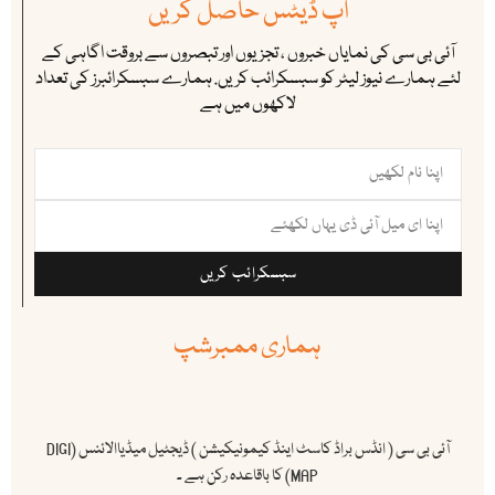
اپ ڈیٹس حاصل کریں
آئی بی سی کی نمایاں خبروں ، تجزیوں اور تبصروں سے بروقت اگاہی کے
لئے ہمارے نیوز لیٹر کو سبسکرائب کریں. ہمارے سبسکرائبرز کی تعداد
لاکھوں میں ہے
سبسکرائب کریں
ہماری ممبرشپ
آئی بی سی ( انڈس براڈ کاسٹ اینڈ کیمونیکیشن ) ڈیجٹیل میڈیاالائنس (DIGI
MAP) کا باقاعدہ رکن ہے ۔