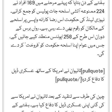
ہفتے کے دن بتایا کہ پہلے مرحلے میں 169 افراد نے
224 ممنوعہ آتشی اسلحہ جات پولیس کو جمع کرائے۔
نیوزی لینڈ کی حکومت اس رضا کارانہ واپسی پر اسلحے
کے مالکان کو رقوم بھی دے رہی ہے۔ رواں برس کے
دوران اس طرح کے 258 ایونٹس منعقد کیے جائیں گے،
جس میں عوام اپنا اسلحہ حکومت کو ’فروخت‘ کر دے
گی۔
[pullquote]تائیوان نے امریکا کے ساتھ عسکری ڈیل
کا دفاع کر دیا[/pullquote]
چین کی طرف سے تنقید کے بعد تائیوان نے امریکا سے
کی گئی اپنی عسکری ڈیل کا دفاع کیا ہے۔ ہفتے کے