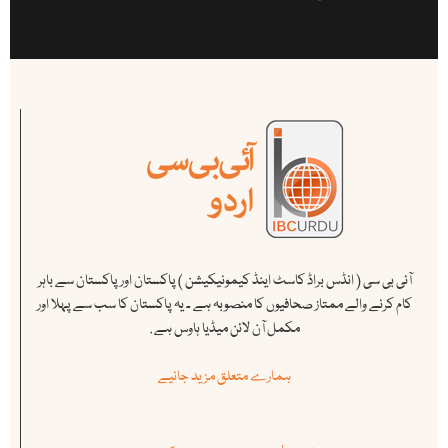
آئی بی سی ( انڈس براڈ کاسٹ اینڈ کیمونیکیشن ) پاکستان اور پاکستان سے باہر
کام کرنے والے ممتاز صحافیوں کا منصوبہ ہے ۔ یہ پاکستان کا سب سے پہلا اور
مکمل آن لائن میڈیا ہاوس ہے .
ہمارے متعلق مزید جانیے