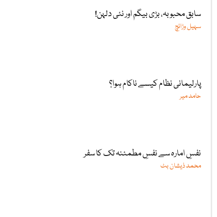
سابق محبوبہ، بڑی بیگم اور نئی دلہن!
سہیل وڑائچ
پارلیمانی نظام کیسے ناکام ہوا؟
حامد میر
نفسِ امارہ سے نفسِ مطمئنہ تک کا سفر
محمد ذیشان بٹ