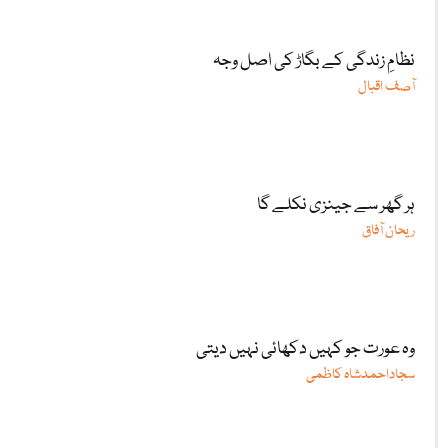
نظامِ زندگی کے بگاڑ کی اصل وجہ
آصف اقبال
ہر گھر سے جینزی نکلے گا
ریحان آفاق
وہ عورت جو کہیں دکھائی نہیں دیتی
سجاداحمدشاہ کاظمی