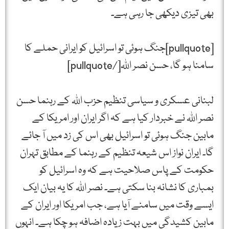
بھی تیزی دیکھی جا رہی ہے۔
[pullquote]جنگ ہوئی تو اسرائیل کو ایرانی حملے کا
سامنا ہو گا، حسن نصر اللہ[/pullquote]
لبنانی عسکری و سیاسی تنظیم حزب اللہ کے رہنما حسن
نصر اللہ نے خبردار کیا ہے کہ اگر ایران اور امریکا کے
مابین جنگ ہوئی تو اسرائیل بھی اس کی زد میں آ جائے
گا۔ ایران نواز اس شیعہ تنظیم کے رہنما کے مطابق تہران
حکومت کے پاس صلاحیت ہے کہ وہ اسرائیل کو
بمباری کا نشانہ بنا سکتی ہے۔ نصر اللہ کا یہ بیان ایک
ایسے وقت میں سامنے آیا ہے، جب امریکا اور ایران کے
مابین کشیدگی میں بہت زیادہ اضافہ ہو چکا ہے۔ انہوں