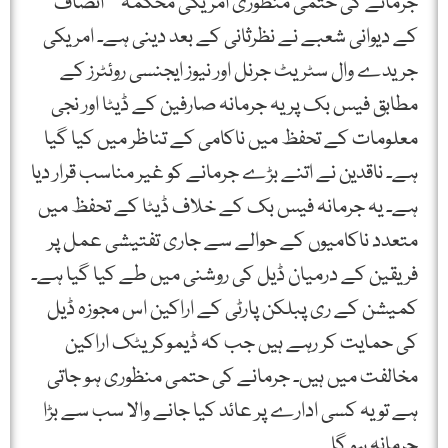
جرمانے کی حتمی منظوری امریکی محکمہٴ انصاف
کے دیوانی شعبے نے نظرثانی کے بعد دینی ہے۔ امریکی
جریدے وال سٹریٹ جرنل اور نیوز ایجنسی روئٹرز کے
مطابق فیس بک پر یہ جرمانہ صارفین کے ڈیٹا اور نجی
معلومات کے تحفظ میں ناکامی کے تناظر میں کیا گیا
ہے۔ ناقدین نے اتنے بڑے جرمانے کو غیر مناسب قرار دیا
ہے۔ یہ جرمانہ فیس بک کے خلاف ڈیٹا کے تحفظ میں
متعدد ناکامیوں کے حوالے سے جاری تفتیشی عمل پر
فریقین کے درمیان ڈیل کی روشنی میں طے کیا گیا ہے۔
کمیشن کے ری پبلکن پارٹی کے اراکین اس مجوزہ ڈیل
کی حمایت کر رہے ہیں جب کہ ڈیموکریٹک اراکین
مخالفت میں ہیں۔ جرمانے کی حتمی منظوری ہو جاتی
ہے تو یہ کسی ادارے پر عائد کیا جانے والا سب سے بڑا
جرمانہ ہو گا۔