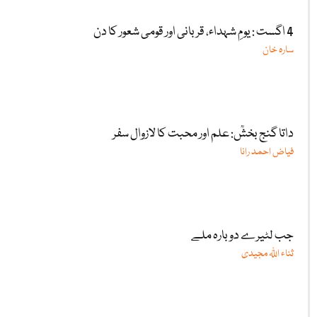
4 اگست : یومِ شہداء، قربانی اور قومی شعور کا دن
سارہ خان
داتا گنج بخشؒ: علم اور محبت کا لازوال سفر
فیاض احمد رانا
جب لٹیرے دوبارہ ملے
ثناء اللّٰہ مجیدی