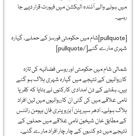
میں ہونے والے آئندہ الیکشن میں فیورٹ قرار دیے جا
رہے۔
[pullquote]شام میں حکومتی فورسز کے حملے، گیارہ
شہری مارے گئے[/pullquote]
شمالی شام میں حکومتی اور روسی فضائیہ کی تازہ
کارروائیوں کے نتیجے میں گیارہ شہری ہلاک ہو گئے
ہیں۔ ہفتے کے دن امدادی کارکنوں نے بتایا کہ کفریا
نامی علاقے میں کی گئی ان کارروائیوں میں تین افراد
ہلاک ہوئے۔ ادھر سیریئن آبزرویٹری فان ہیومن رائٹس
کے مطابق خان شیخون نامی علاقے میں حملوں کے
نتیجے میں دو کنبوں کے چار چار افراد مارے گئے۔