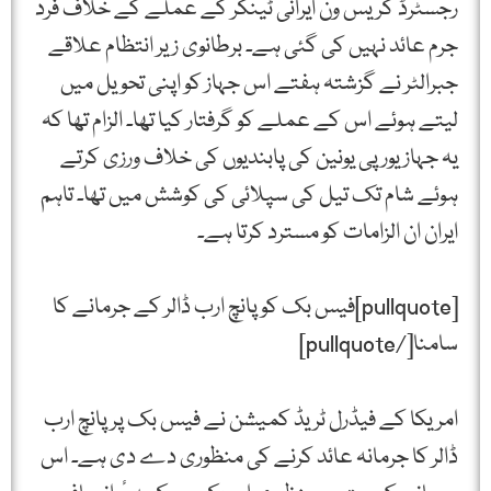
رجسٹرڈ گریس ون ایرانی ٹینکر کے عملے کے خلاف فرد
جرم عائد نہیں کی گئی ہے۔ برطانوی زیر انتظام علاقے
جبرالٹر نے گزشتہ ہفتے اس جہاز کو اپنی تحویل میں
لیتے ہوئے اس کے عملے کو گرفتار کیا تھا۔ الزام تھا کہ
یہ جہاز یورپی یونین کی پابندیوں کی خلاف ورزی کرتے
ہوئے شام تک تیل کی سپلائی کی کوشش میں تھا۔ تاہم
ایران ان الزامات کو مسترد کرتا ہے۔
[pullquote]فیس بک کو پانچ ارب ڈالر کے جرمانے کا
سامنا[/pullquote]
امریکا کے فیڈرل ٹریڈ کمیشن نے فیس بک پر پانچ ارب
ڈالر کا جرمانہ عائد کرنے کی منظوری دے دی ہے۔ اس