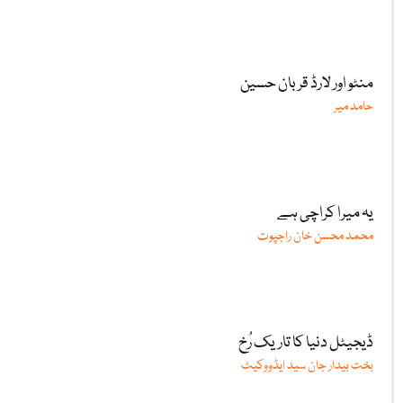
منٹو اور لارڈ قربان حسین
حامد میر
یہ میرا کراچی ہے
محمد محسن خان راجپوت
ڈیجیٹل دنیا کا تاریک رُخ
بخت بیدار جان سید ایڈووکیٹ