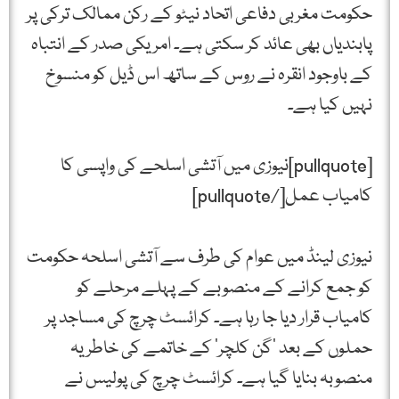
حکومت مغربی دفاعی اتحاد نیٹو کے رکن ممالک ترکی پر
پابندیاں بھی عائد کر سکتی ہے۔ امریکی صدر کے انتباہ
کے باوجود انقرہ نے روس کے ساتھ اس ڈیل کو منسوخ
نہیں کیا ہے۔
[pullquote]نیوزی میں آتشی اسلحے کی واپسی کا
کامیاب عمل[/pullquote]
نیوزی لینڈ میں عوام کی طرف سے آتشی اسلحہ حکومت
کو جمع کرانے کے منصوبے کے پہلے مرحلے کو
کامیاب قرار دیا جا رہا ہے۔ کرائسٹ چرچ کی مساجد پر
حملوں کے بعد ’گن کلچر‘ کے خاتمے کی خاطر یہ
منصوبہ بنایا گیا ہے۔ کرائسٹ چرچ کی پولیس نے