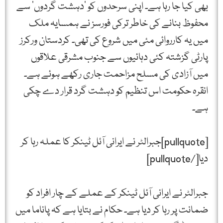
بھی کیا جا رہا ہے۔ اپنی سرحدوں کو ’دہشت گردوں‘ سے
محفوظ بنانے کی خاطر ترکی فورسز نے ہمسایہ ملک
میں یہ کارروائی مئی میں شروع کی تھی۔ کردستان ورکرز
پارٹی گزشتہ کئی دہائیوں سے جنوب مشرقی علاقوں
میں آزادی کی مسلح مزاحمت جاری رکھے ہوئے ہے۔
انقرہ حکومت اس تنظیم کو دہشت گرد قرار دے چکی
ہے۔
[pullquote]جبرالٹر نے ایرانی آئل ٹینکر کا عملہ رہا کر
دیا[/pullquote]
جبرالٹر نے ایرانی آئل ٹینکر کے عملے کے چار افراد کو
ضمانت پر رہا کر دیا ہے۔ حکام نے بتایا ہے کہ پاناما میں