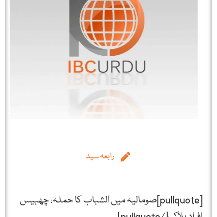
رابعہ سید
[pullquote]صومالیہ میں الشباب کا حملہ، چھبیس
افراد ہلاک[/pullquote]