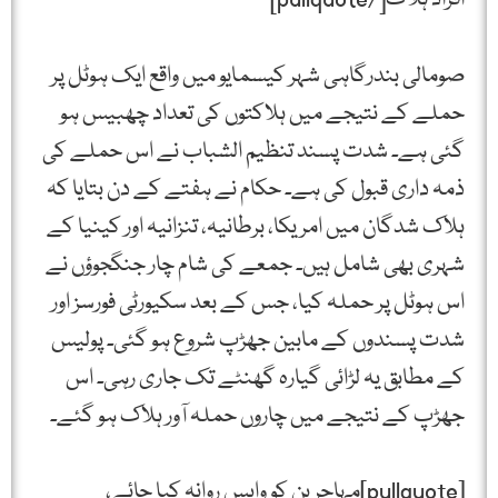
صومالی بندرگاہی شہر کیسمایو میں واقع ایک ہوٹل پر
حملے کے نتیجے میں ہلاکتوں کی تعداد چھبیس ہو
گئی ہے۔ شدت پسند تنظیم الشباب نے اس حملے کی
ذمہ داری قبول کی ہے۔ حکام نے ہفتے کے دن بتایا کہ
ہلاک شدگان میں امریکا، برطانیہ، تنزانیہ اور کینیا کے
شہری بھی شامل ہیں۔ جمعے کی شام چار جنگجوؤں نے
اس ہوٹل پر حملہ کیا، جس کے بعد سکیورٹی فورسز اور
شدت پسندوں کے مابین جھڑپ شروع ہو گئی۔ پولیس
کے مطابق یہ لڑائی گیارہ گھنٹے تک جاری رہی۔ اس
جھڑپ کے نتیجے میں چاروں حملہ آور ہلاک ہو گئے۔
[pullquote]مہاجرین کو واپس روانہ کیا جائے،