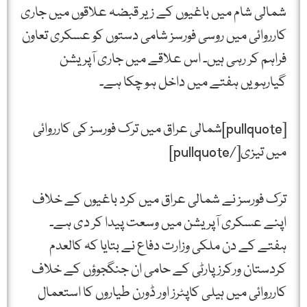
شمالی شام میں باغیوں کے زیر قبضہ علاقوں میں جاری
کارروائی میں روسی فورسز شامی دستوں کو عسکری تعاون
فراہم کر رہی ہیں۔ اس علاقے میں جاری آپریشن
گیارہویں ہفتے میں داخل ہو چکا ہے۔
[pullquote]شمالی عراق میں ترک فورسز کی کارروائی
میں تیزی[/pullquote]
ترک فورسز نے شمالی عراق میں کرد باغیوں کے خلاف
اپنے عسکری آپریشن میں وسعت پیدا کر دی ہے۔
ہفتے کے دن ملکی وزارت دفاع نے بتایا کہ کالعدم
کردستان ورکرز پارٹی کے حامی ان جنگجوؤں کے خلاف
کارروائی میں ہیلی کاپٹرز اور ڈورن طیاروں کا استعمال