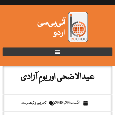
عیدالاضحی اور یومِ آزادی
اگست 20, 2019
تجزیے و تبصرے