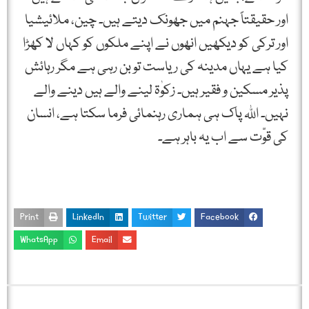
اور حقیقتاً جہنم میں جھونک دیتے ہیں۔ چین، ملائیشیا
اور ترکی کو دیکھیں انھوں نے اپنے ملکوں کو کہاں لا کھڑا
کیا ہے یہاں مدینہ کی ریاست تو بن رہی ہے مگر رہائش
پذیر مسکین و فقیر ہیں۔ زکوٰۃ لینے والے ہیں دینے والے
نہیں۔ اللہ پاک ہی ہماری رہنمائی فرما سکتا ہے، انسان
کی قوّت سے اب یہ باہر ہے۔
Print
LinkedIn
Twitter
Facebook
WhatsApp
Email