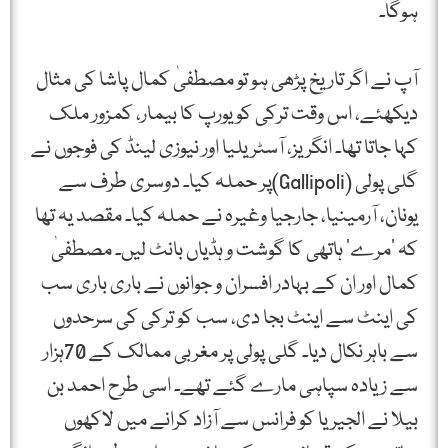
ہوگا۔
آپ نے اگر تاریخ پڑھی ہو تو مصطفیٰ کمال پاشا کی مثال
دیکھئے، اس وقت ترکی کو یورپ کا بیمار، کمزور ملک
کہا جاتا تھا۔ انگریز، آسٹریلیا اور نیوزی لینڈ کی فوجوں نے
گلی پولی (Gallipoli)پر حملہ کیا۔ دوسری طرف سے
یونان، آرمینیا، جارجیا وغیرہ نے حملہ کیا۔ مقصد یہ تھا
کہ ’مرے‘ ہاتھی کا گوشت و ہڈیاں بانٹ لیں۔ مصطفیٰ
کمال اور ان کے بہادر افسران و جوانوں نے باری باری سب
کی اینٹ سے اینٹ بجا دی، سب کو ترکی کی سرحدوں
سے باہر نکال دیا۔ گلی پولی پر مغربی ممالک کے 70ہزار
سے زیادہ سپاہی مارے گئے تھے۔ اسی طرح احمد بن
بیلا نے الجیریا کو فرانس سے آزاد کرانے میں لاکھوں