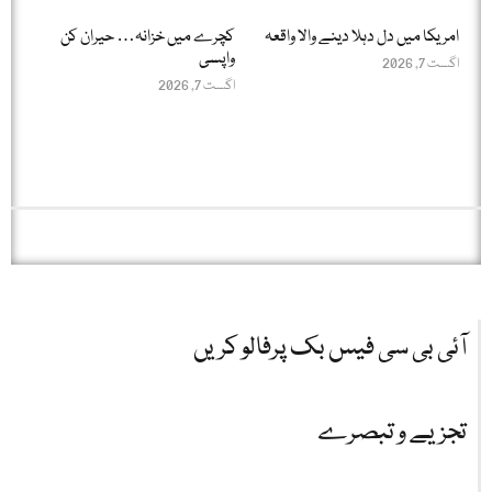
امریکا میں دل دہلا دینے والا واقعہ
کچرے میں خزانہ… حیران کن
واپسی
اگست 7, 2026
اگست 7, 2026
آئی بی سی فیس بک پرفالو کریں
تجزیے و تبصرے