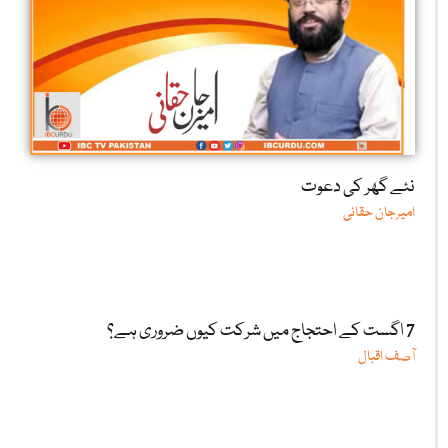
نئے گھر کی دعوت
امیرجان حقانی
7 اگست کے احتجاج میں شرکت کیوں ضروری ہے؟
آصف اقبال