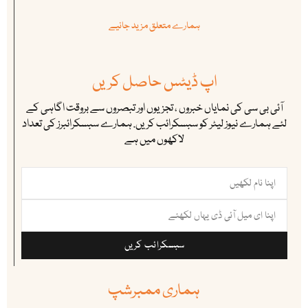
ہمارے متعلق مزید جانیے
اپ ڈیٹس حاصل کریں
آئی بی سی کی نمایاں خبروں ، تجزیوں اور تبصروں سے بروقت اگاہی کے
لئے ہمارے نیوز لیٹر کو سبسکرائب کریں. ہمارے سبسکرائبرز کی تعداد
لاکھوں میں ہے
سبسکرائب کریں
ہماری ممبرشپ