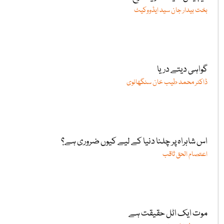
بخت بیدار جان سید ایڈووکیٹ
گواہی دیتے دریا
ڈاکٹر محمد طیب خان سنگھانوی
اس شاہراہ پر چلنا دنیا کے لیے کیوں ضروری ہے؟
اعتصام الحق ثاقب
موت ایک اٹل حقیقت ہے