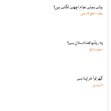
روتے ہوئے عوام اچھے لگتے ہیں!
عطا ء الحق قاسمی
یہ ریڈیو تضادستان ہے!
سہیل وڑائچ
گھر تو آخر اپنا ہے
ناز پروین