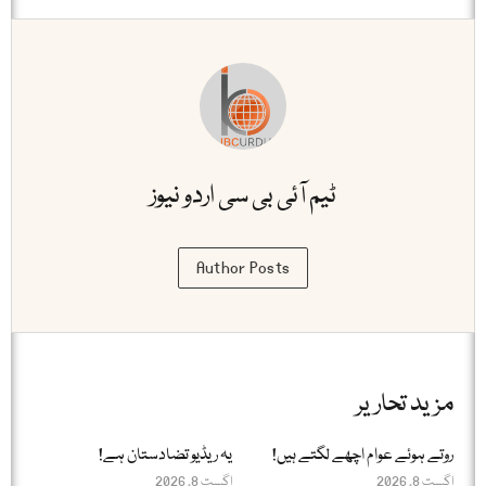
ٹیم آئی بی سی اردو نیوز
Author Posts
مزید تحاریر
روتے ہوئے عوام اچھے لگتے ہیں!
یہ ریڈیو تضادستان ہے!
اگست 8, 2026
اگست 8, 2026