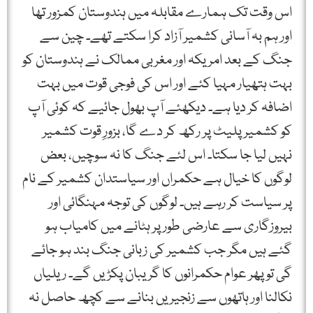
اس وقت تک ہمارے مقابلہ میں ہندوستان کمزور تھا
اور ہم بہ آسانی کشمیر آزاد کرا سکتے تھے۔ چین سے
جنگ کے بعد امریکہ اور مغربی ممالک نے ہندوستان کو
بہت ہتھیار مہیا کئے اور اس کی فوجی قوت میں بہت
اضافہ کر دیا ہے۔ دیکھئے آپ بھول جائیے کہ کوئی آپ
کو کشمیر پلیٹ پر رکھ کر دے گا، بزورِ قوت کشمیر
نہیں لیا جا سکتا۔ اس لئے جنگ کا نہ سوچیں، بعض
لوگوں کا خیال ہے حکمراں اور سیاستدان کشمیر کے نام
پر سیاست کر رہے ہیں۔ لوگوں کی توجہ مہنگائی اور
بیروزگاری سے عارضی طور پر ہٹانے میں کامیاب ہو
گئے ہیں مگر جب کشمیر کی زبانی جنگ بند ہو جائے
گی تو پھر عوام حکمرانوں کا گریبان پکڑیں گے۔ ریلیاں
نکالنا اور ہاتھوں سے زنجیریں بنانے سے کچھ حاصل نہ