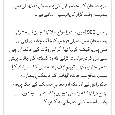
اور پاکستان کے حکمرانوں کی پالیسیاں دیکھ لی ہیں۔
ہمیشہ وقت گزار کر پالیسیاں بناتے ہیں۔
ہمیں 1962میں سنہرا موقع ملا تھا۔ چین نے مشرقی
ہندوستان میں بھارتی فوجوں کو خاک چٹا دی تھی اور
منی پور پر قبضہ کرلیا تھا اگر اس وقت کے حکمراں چین
سے مل کر درخواست کرتے کہ وہ کلکتہ کی جانب پیش
قدمی جاری رکھے تو ہم ایک ہفتہ میں کشمیر آزاد کرا
لیتے۔ موقع سے فائدہ اُٹھانے کے برعکس ہمارے
حکمرانوں نے امریکہ اور مغربی ممالک کے حکم پیغام
بھیج دیا تھا کہ وہ اپنی فوجیں پاکستانی سرحدوں سے
ہٹالے اور ہم کوئی کارروائی نہ کریں گے۔