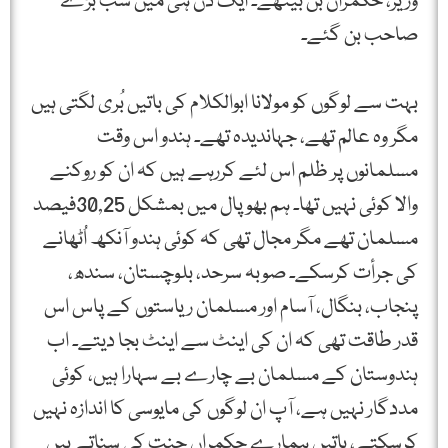
وزیر، حکمراں بن بیٹھے۔ ایک دن ہی میں سب بڑے
صاحب بن گئے۔
بہت سے لوگوں کو مولانا ابوالکلام کی باتیں بُری لگتی ہیں
مگر وہ عالم تھے، جہاندیدہ تھے۔ ہندو اس وقت
مسلمانوں پر ظلم اس لئے کررہے ہیں کہ ان کو روکنے
والا کوئی نہیں تھا۔ ہم بھوپال میں بمشکل 30,25فیصد
مسلمان تھے مگر مجال تھی کہ کوئی ہندو آنکھ اُٹھانے
کی جرأت کرسکے۔ صوبہ سرحد، بلوچستان، سندھ،
پنجاب، بنگال، آسام اور مسلمان ریاستوں کے پاس اس
قدر طاقت تھی کہ ان کی اینٹ سے اینٹ بجا دیتے۔ اب
ہندوستان کے مسلمان بے چارے بے سہارا ہیں، کوئی
مددگار نہیں ہے، آپ ان لوگوں کی مایوسی کا اندازہ نہیں
کرسکتے، باتیں ہمارے حکمراں جنت کی سناتے ہیں