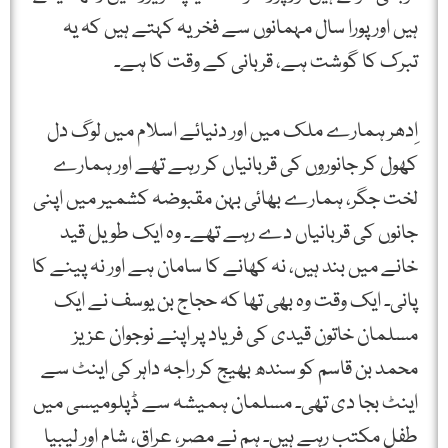
ہیں اور پورا سال مہمانوں سے فخریہ کہتے ہیں کہ یہ
تبرک کا گوشت ہے، قربانی کے وقت کا ہے۔
اِدھر ہمارے ملک میں اور دنیائے اسلام میں لوگ دل
کھول کر جانوروں کی قربانیاں کر رہے تھے اور ہمارے
لخت جگر، ہمارے بھائی بہن مقبوضہ کشمیر میں اپنی
جانوں کی قربانیاں دے رہے تھے۔ وہ ایک طویل قید
خانے میں بند ہیں، نہ کھانے کا سامان ہے اور نہ پینے کا
پانی۔ ایک وقت وہ بھی تھا کہ حجاج بن یوسف نے ایک
مسلمان خاتون قیدی کی فریاد پر اپنے نوجوان عزیز
محمد بن قاسم کو سندھ بھیج کر راجہ داہر کی اینٹ سے
اینٹ بجا دی تھی۔ مسلمان ہمیشہ سے ڈپلومیسی میں
طفلِ مکتب رہے ہیں۔ ہم نے مصر، عراق، شام اور لیبیا