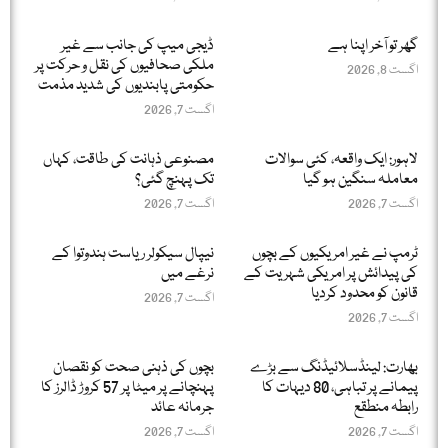
گھر تو آخر اپنا ہے
ڈیجی میپ کی جانب سے غیر
ملکی صحافیوں کی نقل و حرکت پر
اگست 8, 2026
حکومتی پابندیوں کی شدید مذمت
اگست 7, 2026
لاہور: ایک واقعہ، کئی سوالات
مصنوعی ذہانت کی طاقت، کہاں
معاملہ سنگین ہو گیا
تک پہنچ گئی؟
اگست 7, 2026
اگست 7, 2026
ٹرمپ نے غیر امریکیوں کے بچوں
نیپال سیکولر ریاست ہندوتوا کے
کی پیدائش پر امریکی شہریت کے
نرغے میں
قانون کو محدود کردیا
اگست 7, 2026
اگست 7, 2026
بھارت: لینڈسلائیڈنگ سے بڑے
بچوں کی ذہنی صحت کو نقصان
پیمانے پر تباہی، 80 دیہات کا
پہنچانے پر میٹا پر 57 کروڑ ڈالرز کا
رابطہ منطقع
جرمانہ عائد
اگست 7, 2026
اگست 7, 2026