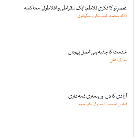
عصرِ نو کا فکری تلاطم: ایک سقراطی و افلاطونی محاکمہ
ڈاکٹر محمد طیب خان سنگھانوی
خدمت کا جذبہ ہی اصل پہچان
مبارک علی
آزادی کا دن اور ہماری ذمہ داری
فیاض احمدرانا،معروف ماہرتعلیم