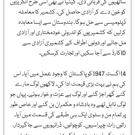
ساتھیوں کی قربانی دی۔ کینیا نے بھی اسی طرح انگریزوں
کو خون دے کر آزادی حاصل کی۔ کشمیر کا معاملہ
ڈپلومیسی سے حل ہوگا، ہندوستان سے ایسا معاہدہ
کرلیں کہ کشمیریوں کو اندرونی خودمختاری اور آزادی
مل جائے اور دونوں اطراف کے کشمیری آزادی سے
IDکارڈ سے آجا سکیں اور تجارت کرسکیں۔
14اگست 1947کو پاکستان کا وجود عمل میں آیا۔ اس
کی ہم نے بہت بڑی قیمت ادا کی۔ لاکھوں لوگ مارے
گئے گھر اجڑ گئے اور لوگ بے عزّت و خوار ہوئے۔ یہاں جو
لوگ نااہل تھے وہ بادشاہ و حکمران بن گئے اور خاص طور
پر تمام من و سلویٰ ایک ہی طبقے کی قسمت میں آیا۔
راتوں رات چپراسیوں، کوچوانوں، ڈرائیوروں سے جاگیردار،