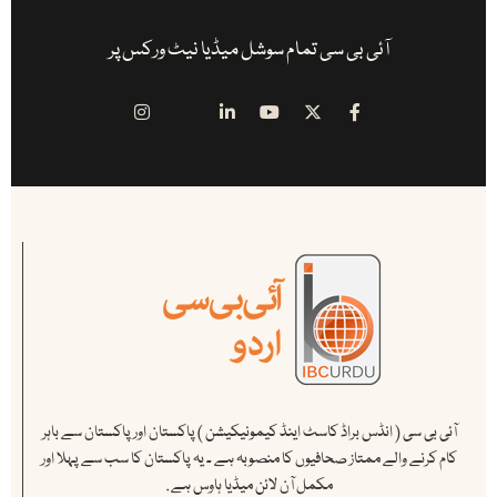
آئی بی سی تمام سوشل میڈیا نیٹ ورکس پر
آئی بی سی ( انڈس براڈ کاسٹ اینڈ کیمونیکیشن ) پاکستان اور پاکستان سے باہر
کام کرنے والے ممتاز صحافیوں کا منصوبہ ہے ۔ یہ پاکستان کا سب سے پہلا اور
مکمل آن لائن میڈیا ہاوس ہے .