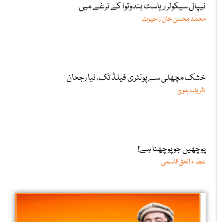
نیپال سیکولر ریاست ہندوتوا کے نرغے میں
محمد محسن خان راجپوت
خشک مچھلی سے پولٹری فیلڈ تک، نیا رجحان
ظریف بلوچ
پوچھیں جو پوچھنا ہے!
عطا ء الحق قاسمی