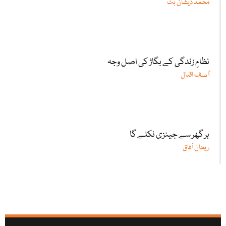
محمد ذیشان بٹ
نظامِ زندگی کے بگاڑ کی اصل وجہ
آصف اقبال
ہر گھر سے جینزی نکلے گا
ریحان آفاق