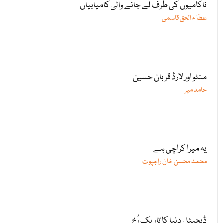
ناکامیوں کی طرف لے جانے والی کامیابیاں
عطا ء الحق قاسمی
منٹو اور لارڈ قربان حسین
حامد میر
یہ میرا کراچی ہے
محمد محسن خان راجپوت
ڈیجیٹل دنیا کا تاریک رُخ