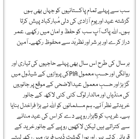
سب سے پہلے تمام پاکستانیوں کو جہاں بھی ہوں
گزشتہ عید اور یومِ آزادی کی دلی مُبارکباد پیش کرتا
ہوں۔ اللہ پاک آپ سب کو حفظ و امان میں رکھے، عمر
دراز کرے اور ہر شر اور نظربَد سے محفوظ رکھے۔ آمین
ہر سال کی طرح اس سال بھی پہلے حاجیوں کی تیاری اور
روانگی اور حسبِ معمول PIAکی پروازوں کے شیڈول میں
گڑ بڑ اور حسبِ معمول عیدالاضحی کے موقع پر جانوروں
کی منڈیاں اور مالدار لوگ کئی کئی لاکھ کے جانور
خریدتے نظر آئے۔ ہم مسلمانوں کو اللہ نے بڑا فراخدل بنایا
ہے۔ غریب کو 5ہزار روپے دے کر اس کی عید منانے
سے کتراتے ہیں لیکن لاکھوں روپے کے جانور خرید کے
قربانی کرتے ہیں اور پورا گوشت ڈیپ فریزر میں رکھ لیتے