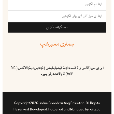
سبسکرائب کریں
ہماری ممبرشپ
آئی بی سی ( انڈس براڈ کاسٹ اینڈ کیمونیکیشن ) ڈیجٹیل میڈیاالائنس (DIGI
MAP) کا باقاعدہ رکن ہے ۔
Copyright2026. Indus Broadcasting Pakistan. All Rights
Reserved. Developed, Powered and Managed by xirz.co