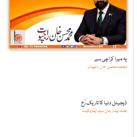
یہ میرا کراچی ہے
محمد محسن خان راجپوت
ڈیجیٹل دنیا کا تاریک رُخ
بخت بیدار جان سید ایڈووکیٹ