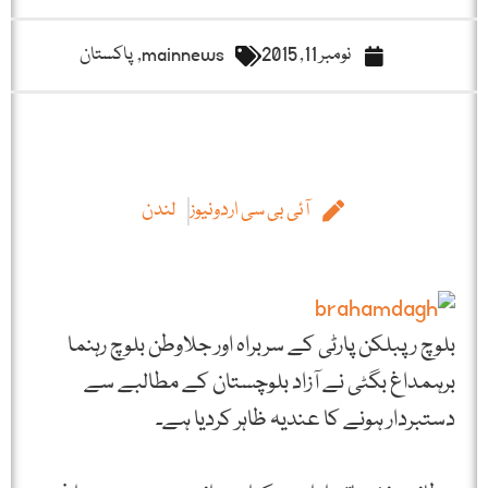
نومبر 11, 2015
mainnews
,
پاکستان
آئی بی سی اردونیوز
لندن
بلوچ رپبلکن پارٹی کے سربراہ اور جلاوطن بلوچ رہنما
برہمداغ بگٹی نے آزاد بلوچستان کے مطالبے سے
دستبردار ہونے کا عندیہ ظاہر کردیا ہے۔