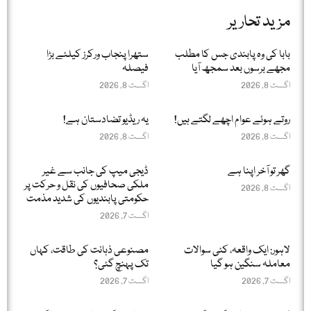
مزید تحاریر
بابا کی وہ پابندی جس کا مطلب
ستھرا پنجاب ورکرز کیلئے بڑا
مجھے برسوں بعد سمجھ آیا
فیصلہ
اگست 8, 2026
اگست 8, 2026
روتے ہوئے عوام اچھے لگتے ہیں!
یہ ریڈیو تضادستان ہے!
اگست 8, 2026
اگست 8, 2026
گھر تو آخر اپنا ہے
ڈیجی میپ کی جانب سے غیر
ملکی صحافیوں کی نقل و حرکت پر
اگست 8, 2026
حکومتی پابندیوں کی شدید مذمت
اگست 7, 2026
لاہور: ایک واقعہ، کئی سوالات
مصنوعی ذہانت کی طاقت، کہاں
معاملہ سنگین ہو گیا
تک پہنچ گئی؟
اگست 7, 2026
اگست 7, 2026