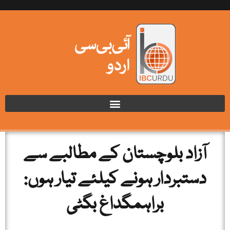
آزاد بلوچستان کے مطالبے سے
دستبردار ہونے کیلئے تیار ہوں:
براہمگداغ بگٹی