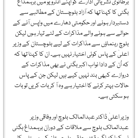
برطانوی نشریاتی ادارے کو اپنے انٹرویو میں برہمداغ
بگٹی کا کہنا تھا کہ آزاد بلوچستان کے مطالبے سے
دستبردار ہونے اور حکومتی دھارے میں واپس آنے کے
حوالے سے ہونے والے مذاکرات کے لئے تیار ہوں لیکن
بلوچ رہنماؤں سے مذاکرات کے لیے بلوچستان کے وزیر
اعلیٰ کے پاس کوئی اختیار نہیں ہے۔ ان کا کہنا تھا کہ
کہ اُن کے دادا نواب اکبر بگٹی نے بھی مذاکرات کے
دروازے کبھی بند نہیں کیے ہیں لیکن جن کے پاس
حالات بہتر کرنے کا اختیار ہے وہ آ کر بات کریں تو بات
ہو سکتی ہے۔
وزیر اعلیٰ ڈاکٹر عبدالمالک بلوچ اور وفاقی وزیر
عبدالمالک بلوچ سے ملاقات کے دوران برہمداغ بگٹی