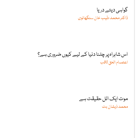
گواہی دیتے دریا
ڈاکٹر محمد طیب خان سنگھانوی
اس شاہراہ پر چلنا دنیا کے لیے کیوں ضروری ہے؟
اعتصام الحق ثاقب
موت ایک اٹل حقیقت ہے
محمد ذیشان بٹ