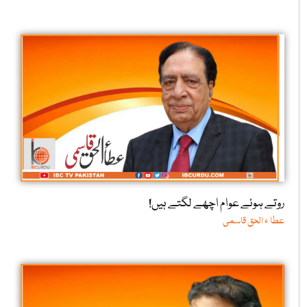
روتے ہوئے عوام اچھے لگتے ہیں!
عطا ء الحق قاسمی