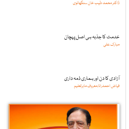
ڈاکٹر محمد طیب خان سنگھانوی
خدمت کا جذبہ ہی اصل پہچان
مبارک علی
آزادی کا دن اور ہماری ذمہ داری
فیاض احمدرانا،معروف ماہرتعلیم