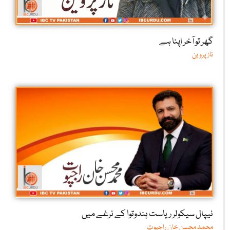
گھر تو آخر اپنا ہے
ناز پروین
نیپال سیکولر ریاست ہندوتوا کے نرغے میں
محمد محسن خان راجپوت