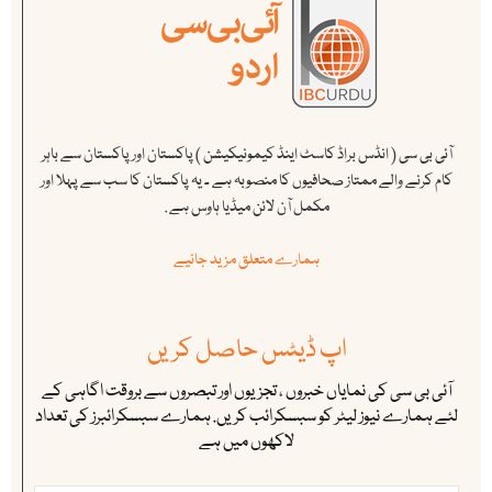
آئی بی سی ( انڈس براڈ کاسٹ اینڈ کیمونیکیشن ) پاکستان اور پاکستان سے باہر
کام کرنے والے ممتاز صحافیوں کا منصوبہ ہے ۔ یہ پاکستان کا سب سے پہلا اور
مکمل آن لائن میڈیا ہاوس ہے .
ہمارے متعلق مزید جانیے
اپ ڈیٹس حاصل کریں
آئی بی سی کی نمایاں خبروں ، تجزیوں اور تبصروں سے بروقت اگاہی کے
لئے ہمارے نیوز لیٹر کو سبسکرائب کریں. ہمارے سبسکرائبرز کی تعداد
لاکھوں میں ہے