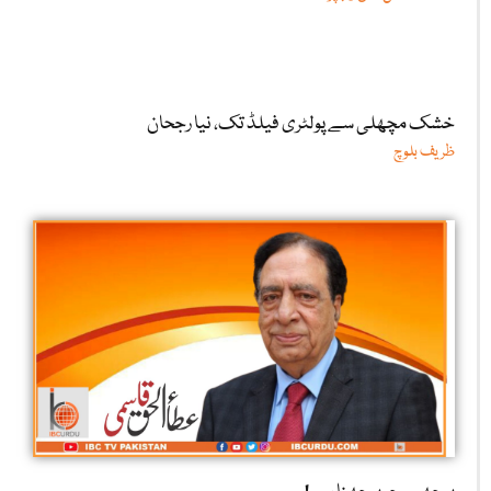
خشک مچھلی سے پولٹری فیلڈ تک، نیا رجحان
ظریف بلوچ