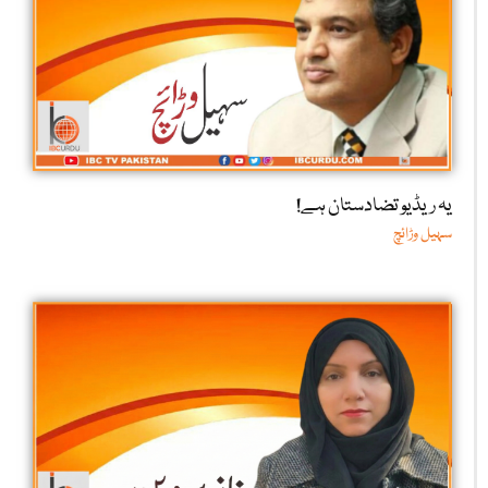
یہ ریڈیو تضادستان ہے!
سہیل وڑائچ