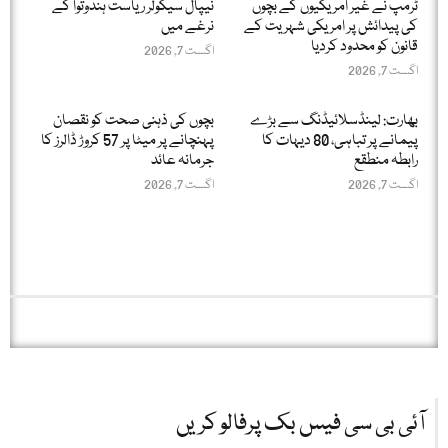
ٹرمپ نے غیر امریکیوں کے بچوں
نیپال سیکولر ریاست ہندوتوا کے
کی پیدائش پر امریکی شہریت کے
نرغے میں
قانون کو محدود کردیا
اگست 7, 2026
اگست 7, 2026
بھارت: لینڈسلائیڈنگ سے بڑے
بچوں کی ذہنی صحت کو نقصان
پیمانے پر تباہی، 80 دیہات کا
پہنچانے پر میٹا پر 57 کروڑ ڈالرز کا
رابطہ منطقع
جرمانہ عائد
اگست 7, 2026
اگست 7, 2026
آئی بی سی فیس بک پرفالو کریں