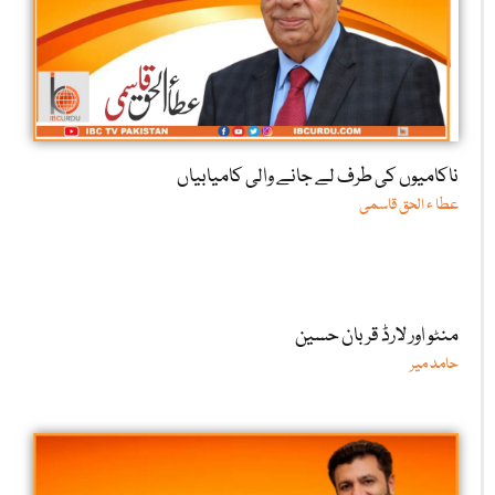
ناکامیوں کی طرف لے جانے والی کامیابیاں
عطا ء الحق قاسمی
منٹو اور لارڈ قربان حسین
حامد میر