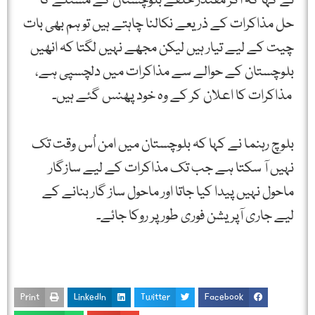
نے کہا کہ اگر مقتدر حلقے بلوچستان کے مسئلے کا
حل مذاکرات کے ذریعے نکالنا چاہتے ہیں تو ہم بھی بات
چیت کے لیے تیار ہیں لیکن مجھے نہیں لگتا کہ انھیں
بلوچستان کے حوالے سے مذاکرات میں دلچسپی ہے،
مذاکرات کا اعلان کر کے وہ خود پھنس گئے ہیں۔
بلوچ رہنما نے کہا کہ بلوچستان میں امن اُس وقت تک
نہیں آ سکتا ہے جب تک مذاکرات کے لیے سازگار
ماحول نہیں پیدا کیا جاتا اور ماحول ساز گار بنانے کے
لیے جاری آپریشن فوری طور پر روکا جائے۔
Print
LinkedIn
Twitter
Facebook