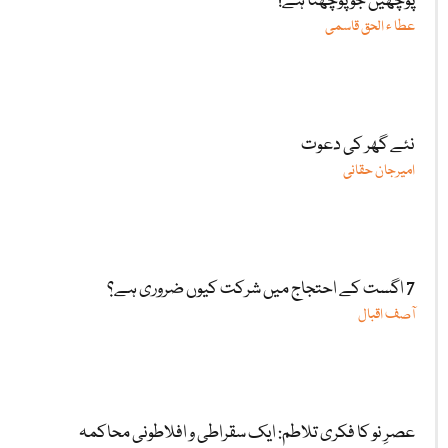
پوچھیں جو پوچھنا ہے!
عطا ء الحق قاسمی
نئے گھر کی دعوت
امیرجان حقانی
7 اگست کے احتجاج میں شرکت کیوں ضروری ہے؟
آصف اقبال
عصرِ نو کا فکری تلاطم: ایک سقراطی و افلاطونی محاکمہ