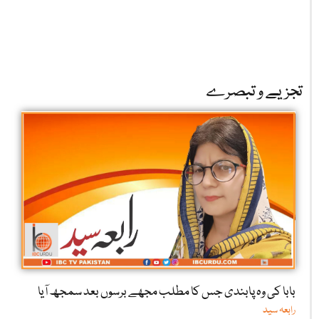
تجزیے و تبصرے
بابا کی وہ پابندی جس کا مطلب مجھے برسوں بعد سمجھ آیا
رابعہ سید