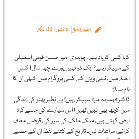
اظہارالحق
دانشور/کالم نگار
کیا کسی کو یاد ہے، چوہدری امیر حسین قومی اسمبلی
کے سپیکر رہے؟ ایک دو نہیں پورے چھ سال! کسی
اخبار میں، ٹیلی ویژن کے کسی پروگرام میں کبھی ان کا
نام سنا؟
ڈاکٹر فہمیدہ مرزا سپیکر رہیں! بے نظیر بھٹو کی زندگی
میں کچھ بھی نہیں تھیں! اس سیارے کی جسے کرۂ
ارض کہتے ہیں، ملک ملک کی سیر کی، قرضے معاف
کرائے، مراعات لیں۔ تاریخ کے کتنے لفظ ان کے حصے