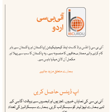
آئی بی سی ( انڈس براڈ کاسٹ اینڈ کیمونیکیشن ) پاکستان اور پاکستان سے باہر
کام کرنے والے ممتاز صحافیوں کا منصوبہ ہے ۔ یہ پاکستان کا سب سے پہلا اور
مکمل آن لائن میڈیا ہاوس ہے .
ہمارے متعلق مزید جانیے
اپ ڈیٹس حاصل کریں
آئی بی سی کی نمایاں خبروں ، تجزیوں اور تبصروں سے بروقت اگاہی کے
لئے ہمارے نیوز لیٹر کو سبسکرائب کریں. ہمارے سبسکرائبرز کی تعداد