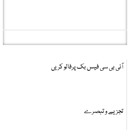
آئی بی سی فیس بک پرفالو کریں
تجزیے و تبصرے