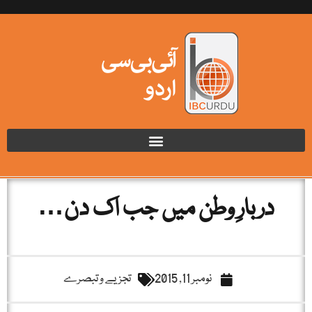
دربارِ وطن میں جب اک دن…
نومبر 11, 2015
تجزیے و تبصرے