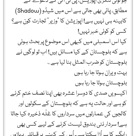
جو لولی لنگڑی اپوزیشن، پی ٹی آئی کے دعوے کے
مطابق، پائی بھی جاتی ہے اس میں شیڈو (Shadow)
کابینہ ہی نہیں ہے! اپوزیشن کا ”وزیر‘‘ تجارت کون ہے؟
کسی کو کوئی خبر نہیں!
کیا اس اسمبلی میں کبھی اس موضوع پر بحث ہوئی
ہے کہ بلوچستان کے کیا مسائل ہیں! اب تو لوگوں نے
بلوچستان کو ضرب المثل بنا لیا ہے؎
بہت ویران ہوتا جا رہا ہوں
بلوچستان ہوتا جا رہا ہوں
اکیسویں صدی کا دوسرا عشرہ بھی اپنا نصف ختم کرنے
کو ہے اور حالت یہ ہے کہ بلوچستان کے سکولوں اور
کالجوں کی عمارتوں میں سرداروں کا غلّہ ذخیرہ کیا جاتا
ہے! سردار نئی بندوق ٹیسٹ کرنے کے لیے کسی بھی
راہگیر کا سر اُڑا سکتا ہے۔ اُس کے کہنے پر قبائلی پہاڑوں