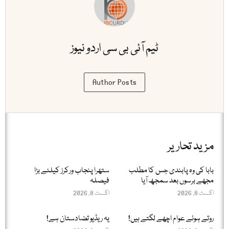
ٹیم آئی بی سی اردو نیوز
Author Posts
مزید تحاریر
بابا کی وہ پابندی جس کا مطلب
ستھرا پنجاب ورکرز کیلئے بڑا
مجھے برسوں بعد سمجھ آیا
فیصلہ
اگست 8, 2026
اگست 8, 2026
روتے ہوئے عوام اچھے لگتے ہیں!
یہ ریڈیو تضادستان ہے!