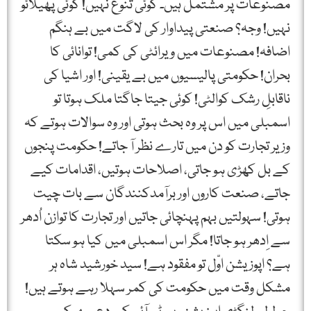
مصنوعات پر مشتمل ہیں۔ کوئی تنوع نہیں! کوئی پھیلائو
نہیں! وجہ؟ صنعتی پیداوار کی لاگت میں بے ہنگم
اضافہ! مصنوعات میں ویرائٹی کی کمی! توانائی کا
بحران! حکومتی پالیسیوں میں بے یقینی! اور اشیا کی
ناقابلِ رشک کوالٹی! کوئی جیتا جاگتا ملک ہوتا تو
اسمبلی میں اس پر وہ بحث ہوتی اور وہ سوالات ہوتے کہ
وزیر تجارت کو دن میں تارے نظر آ جاتے! حکومت پنجوں
کے بل کھڑی ہو جاتی، اصلاحات ہوتیں، اقدامات کیے
جاتے، صنعت کاروں اور برآمدکنندگان سے بات چیت
ہوتی! سہولتیں بہم پہنچائی جاتیں اور تجارت کا توازن اُدھر
سے اِدھر ہو جاتا! مگر اس اسمبلی میں کیا ہو سکتا
ہے؟ اپوزیشن اوّل تو مفقود ہے! سید خورشید شاہ ہر
مشکل وقت میں حکومت کی کمر سہلا رہے ہوتے ہیں!