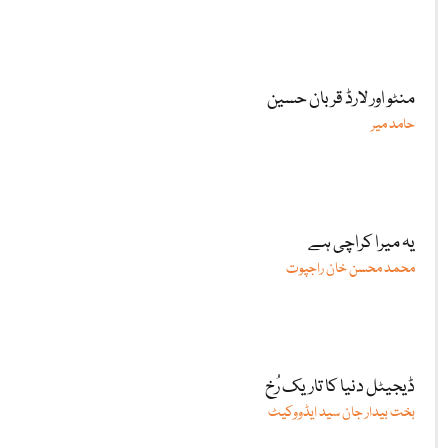
منٹو اور لارڈ قربان حسین
حامد میر
یہ میرا کراچی ہے
محمد محسن خان راجپوت
ڈیجیٹل دنیا کا تاریک رُخ
بخت بیدار جان سید ایڈووکیٹ