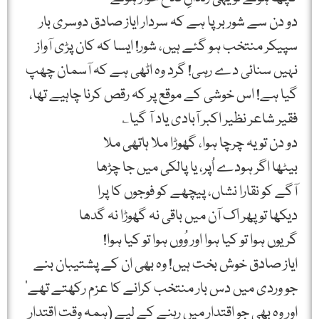
دو دن سے شور برپا ہے کہ سردار ایاز صادق دوسری بار
سپیکر منتخب ہو گئے ہیں، شور! ایسا کہ کان پڑی آواز
نہیں سنائی دے رہی! گرد وہ اٹھی ہے کہ آسمان چھپ
گیا ہے! اس خوشی کے موقع پر کہ رقص کرنا چاہیے تھا،
فقیر شاعر نظیر اکبر آبادی یاد آ گیا؎
دو دن تو یہ چرچا ہوا، گھوڑا ملا ہاتھی ملا
بیٹھا اگر ہودے اُپر، یا پالکی میں جا چڑھا
آگے کو نقارا نشاں، پیچھے کو فوجوں کا پرا
دیکھا تو پھر اک آن میں باقی نہ گھوڑا نہ گدھا
گر یوں ہوا تو کیا ہوا اور وُوں ہوا تو کیا ہوا!
ایاز صادق خوش بخت ہیں! وہ بھی ان کے پشتیبان بنے
جو وردی میں دس بار منتخب کرانے کا عزم رکھتے تھے‘
اور وہ بھی جو اقتدار میں رہنے کے لیے (ہمہ وقت اقتدار