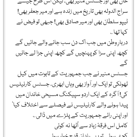
خان بھی اور جسٹس منیر بھی، لیکن اس طرح جیسے
سراج الدولہ بھی تاریخ میں زندہ ہے اور میر جعفر بھی!
ٹیپو سلطان بھی اور میر صادق بھی! جبھی تو فیض نے
کہا تھا؎
دربارِ وطن میں جب اک دن سب جانے والے جائیں گے
کچھ اپنی سزا کو پہنچیں گے کچھ اپنی جزا لے جائیں
گے
جسٹس منیر نے جب جمہوریت کے تابوت میں کیل
ٹھونکی تو ایک اور آواز بھی وہاں ابھری، جسٹس کارنیلیس
کی! آگرہ کے ایک اردو سپیکنگ مسیحی خاندان میں
پیدا ہونے والے کارنیلیس نے فیصلے سے اختلاف کیا‘
اور اپنی رائے جمہوریت کے پلڑے میں ڈالی؎
کامل اس فرقۂ زہاد سے اُٹھا نہ کوئی
کچھ ہوئے تو یہی رندانِ قدح خوار ہوئے