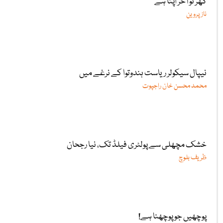
گھر تو آخر اپنا ہے
ناز پروین
نیپال سیکولر ریاست ہندوتوا کے نرغے میں
محمد محسن خان راجپوت
خشک مچھلی سے پولٹری فیلڈ تک، نیا رجحان
ظریف بلوچ
پوچھیں جو پوچھنا ہے!