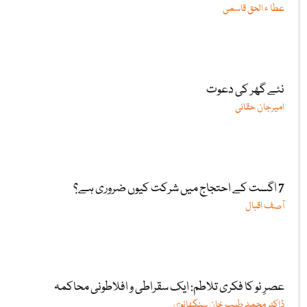
عطا ء الحق قاسمی
نئے گھر کی دعوت
امیرجان حقانی
7 اگست کے احتجاج میں شرکت کیوں ضروری ہے؟
آصف اقبال
عصرِ نو کا فکری تلاطم: ایک سقراطی و افلاطونی محاکمہ
ڈاکٹر محمد طیب خان سنگھانوی