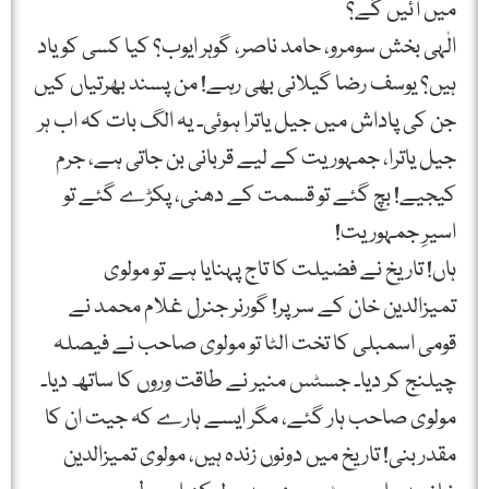
میں آئیں گے؟
الٰہی بخش سومرو، حامد ناصر، گوہر ایوب؟ کیا کسی کو یاد
ہیں؟ یوسف رضا گیلانی بھی رہے! من پسند بھرتیاں کیں
جن کی پاداش میں جیل یاترا ہوئی۔ یہ الگ بات کہ اب ہر
جیل یاترا، جمہوریت کے لیے قربانی بن جاتی ہے، جرم
کیجیے! بچ گئے تو قسمت کے دھنی، پکڑے گئے تو
اسیرِ جمہوریت!
ہاں! تاریخ نے فضیلت کا تاج پہنایا ہے تو مولوی
تمیزالدین خان کے سر پر! گورنر جنرل غلام محمد نے
قومی اسمبلی کا تخت الٹا تو مولوی صاحب نے فیصلہ
چیلنج کر دیا۔ جسٹس منیر نے طاقت وروں کا ساتھ دیا۔
مولوی صاحب ہار گئے، مگر ایسے ہارے کہ جیت ان کا
مقدر بنی! تاریخ میں دونوں زندہ ہیں، مولوی تمیزالدین