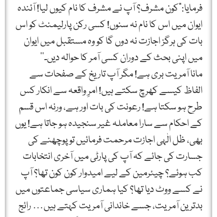
فرمایا:”کون مشرف؟ آپ نے مشرف کا نام کیوں لیا! آئندہ
ایوان میں اس کا نام نہ سنوں! کسی رکن پارلیمنٹ کو اس
بات کی ہرگز اجازت نہ دوں گا کو وہ مستقبل میں ایوان
میں اپنی بحث کے دوران کسی آمر کا حوالہ دیں۔‘‘
مانا آمریت بری ہے! مگر آپ تاریخ کے صفحات سے
الفاظ کیسے کھرچ سکتے ہیں! امرِ واقعہ سے انکار کس
طرح ہو سکتا ہے! رعونت کی بات اور ہے، ورنہ اس قسم
کے احکام سے سارا معاملہ غیر سنجیدہ ہو جاتا ہے! یوں
بھی، ظل الٰہی اجازت مرحمت فرمائیں تو پوچھنے کی
جسارت کی جائے کہ آپ کی پارٹی میں آخری انتخابات
کب ہوئے؟ چیئرمین کے لیے امیدوار کون کون تھا؟ آپ
نے کسے ووٹ دیا تھا؟ کیا ہماری سیاسی جماعتوں میں
بدترین آمریت، جسے خاندانی آمریت کہتے ہیں… رائج