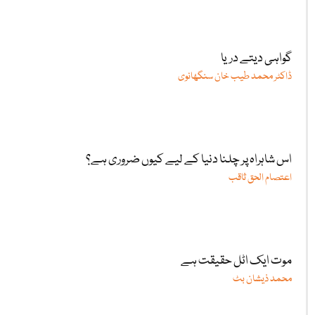
گواہی دیتے دریا
ڈاکٹر محمد طیب خان سنگھانوی
اس شاہراہ پر چلنا دنیا کے لیے کیوں ضروری ہے؟
اعتصام الحق ثاقب
موت ایک اٹل حقیقت ہے
محمد ذیشان بٹ