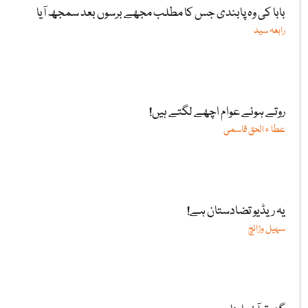
بابا کی وہ پابندی جس کا مطلب مجھے برسوں بعد سمجھ آیا
رابعہ سید
روتے ہوئے عوام اچھے لگتے ہیں!
عطا ء الحق قاسمی
یہ ریڈیو تضادستان ہے!
سہیل وڑائچ