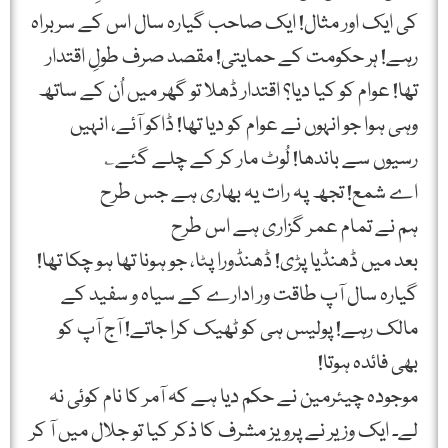
کی ایک اور مثال! ایک صاحب گیارہ سال اس کے سربراہ
رہے! ہر حکومت کے حمایتی! مقصد صرف طولِ اقتدار
تھا! عوام کو کیا دیا؟ اقتدار ڈھلا تو گھر میں اُن کے ساتھ
وہی ہوا جو انہوں نے عوام کو دیا تھا! ڈاکو آئے، انہیں
رسیوں سے باندھا! لُوٹ مار کر کے چلے گئے؎
اے شمع! تجھ پہ رات یہ بھاری ہے جس طرح
ہم نے تمام عمر گزاری ہے اس طرح
بعد میں ڈھنڈیا پڑی! ڈھنڈورا پٹا، جو ہونا تھا ہو چکا تھا!
گیارہ سال آپ طاقت ور ادارے کے سیاہ و سفید کے
مالک رہے! پولیس ہی کو ٹھیک کرا جاتے! آج آپ کو
بھی فائدہ ہوتا!
موجودہ چیئرمین نے حکم دیا ہے کہ آمر کا نام کوئی نہ
لے۔ ایک وزیر نے پرویز مشرف کا ذکر کیا تو جلال میں آ کر