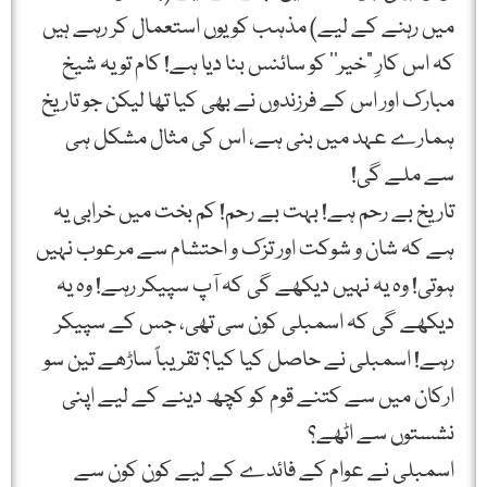
میں رہنے کے لیے) مذہب کو یوں استعمال کر رہے ہیں
کہ اس کارِ ”خیر‘‘ کو سائنس بنا دیا ہے! کام تو یہ شیخ
مبارک اور اس کے فرزندوں نے بھی کیا تھا لیکن جو تاریخ
ہمارے عہد میں بنی ہے، اس کی مثال مشکل ہی
سے ملے گی!
تاریخ بے رحم ہے! بہت بے رحم! کم بخت میں خرابی یہ
ہے کہ شان و شوکت اور تزک و احتشام سے مرعوب نہیں
ہوتی! وہ یہ نہیں دیکھے گی کہ آپ سپیکر رہے! وہ یہ
دیکھے گی کہ اسمبلی کون سی تھی، جس کے سپیکر
رہے! اسمبلی نے حاصل کیا کیا؟ تقریباً ساڑھے تین سو
ارکان میں سے کتنے قوم کو کچھ دینے کے لیے اپنی
نشستوں سے اٹھے؟
اسمبلی نے عوام کے فائدے کے لیے کون کون سے