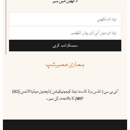
لاکھوں میں ہے
سبسکرائب کریں
ہماری ممبرشپ
آئی بی سی ( انڈس براڈ کاسٹ اینڈ کیمونیکیشن ) ڈیجٹیل میڈیاالائنس (DIGI
MAP) کا باقاعدہ رکن ہے ۔