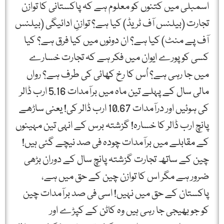
اسمبلی میں کتنوں کو معلوم ہے کہ پاکستانی کا توازن
تجارت (بیلنس آف ٹریڈ) کیا ہے؟ توازنِ ادائیگی (بیلنس
آف پے منٹ) کیا ہے؟ ان دونوں میں کیا فرق ہے؟ کیا
کسی کو پورے ایوان میں فکر ہے کہ تجارت خسارے
میں جا رہی ہے؟ اُس کا رخ کھائی کی طرف ہے؟ رواں
مالی سال کے پہلے تین ماہ میں برآمدات 5.16 ارب ڈالر
کی ہوئیں اور درآمدات 10.67 ارب ڈالر کی! یعنی ساڑھے
پانچ ارب ڈالر کا خسارہ! گزشتہ برس کے انہی تین مہینوں
کے مقابلے میں برآمدات چودہ فی صد نیچے گئی ہیں!
چین کے ساتھ تجارت گزشتہ پانچ سال کے دوران بڑھی
ضرور ہے مگر اس کا توازن چین کے حق میں ہے،
پاکستان کے حق میں نہیں! اسی فی صد برآمدات چین
کو جو بھیجی جا رہی ہیں وہ کاٹن کے کپڑے اور