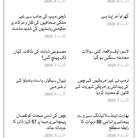
اگست 8, 2026
اگست 8, 2026
گھر تو آخر اپنا ہے
ڈیجی میپ کی جانب سے غیر
ملکی صحافیوں کی نقل و حرکت پر
اگست 8, 2026
حکومتی پابندیوں کی شدید مذمت
اگست 7, 2026
لاہور: ایک واقعہ، کئی سوالات
مصنوعی ذہانت کی طاقت، کہاں
معاملہ سنگین ہو گیا
تک پہنچ گئی؟
اگست 7, 2026
اگست 7, 2026
ٹرمپ نے غیر امریکیوں کے بچوں
نیپال سیکولر ریاست ہندوتوا کے
کی پیدائش پر امریکی شہریت کے
نرغے میں
قانون کو محدود کردیا
اگست 7, 2026
اگست 7, 2026
بھارت: لینڈسلائیڈنگ سے بڑے
بچوں کی ذہنی صحت کو نقصان
پیمانے پر تباہی، 80 دیہات کا
پہنچانے پر میٹا پر 57 کروڑ ڈالرز کا
رابطہ منطقع
جرمانہ عائد
اگست 7, 2026
اگست 7, 2026