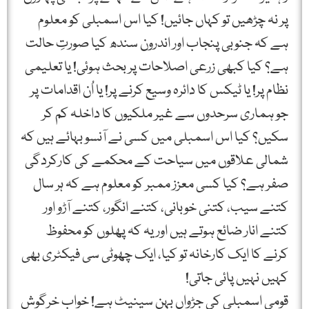
پر نہ چڑھیں تو کہاں جائیں! کیا اس اسمبلی کو معلوم
ہے کہ جنوبی پنجاب اور اندرون سندھ کیا صورتِ حالت
ہے؟ کیا کبھی زرعی اصلاحات پر بحث ہوئی! یا تعلیمی
نظام پر! یا ٹیکس کا دائرہ وسیع کرنے پر! یا اُن اقدامات پر
جو ہماری سرحدوں سے غیر ملکیوں کا داخلہ کم کر
سکیں؟ کیا اس اسمبلی میں کسی نے آنسو بہائے ہیں کہ
شمالی علاقوں میں سیاحت کے محکمے کی کارکردگی
صفر ہے؟ کیا کسی معزز ممبر کو معلوم ہے کہ ہر سال
کتنے سیب، کتنی خوبانی، کتنے انگور، کتنے آڑو اور
کتنے انار ضائع ہوتے ہیں اور یہ کہ پھلوں کو محفوظ
کرنے کا ایک کارخانہ تو کیا، ایک چھوٹی سی فیکٹری بھی
کہیں نہیں پائی جاتی!
قومی اسمبلی کی جڑواں بہن سینیٹ ہے! خوابِ خرگوش