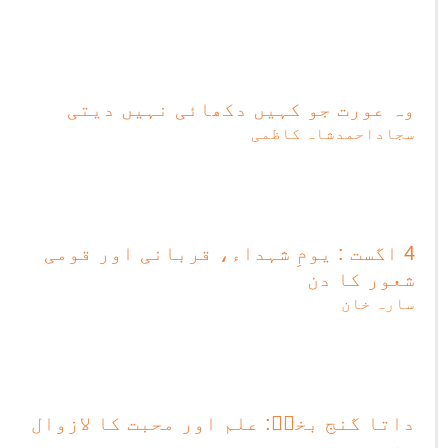
وہ عورت جو کہیں دکھائی نہیں دیتی
سجاداحمدشاہ کاظمی
4 اگست : یومِ شہداء، قربانی اور قومی
شعور کا دن
سارہ خان
داتا گنج بخشؒ: علم اور محبت کا لازوال