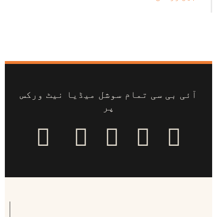
آئی بی سی تمام سوشل میڈیا نیٹ ورکس
پر