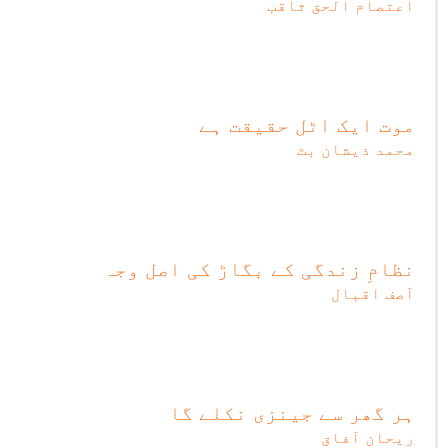
اعتصام الحق ثاقب
موت ایک اٹل حقیقت ہے
محمد ذیشان بٹ
نظامِ زندگی کے بگاڑ کی اصل وجہ
آصف اقبال
ہر گھر سے جینزی نکلے گا
ریحان آفاق