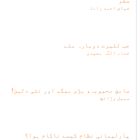
سفر
فیاض احمد رانا
جب لٹیرے دوبارہ ملے
ثناء اللّٰہ مجیدی
سابق محبوبہ، بڑی بیگم اور نئی دلہن!
سہیل وڑائچ
پارلیمانی نظام کیسے ناکام ہوا؟