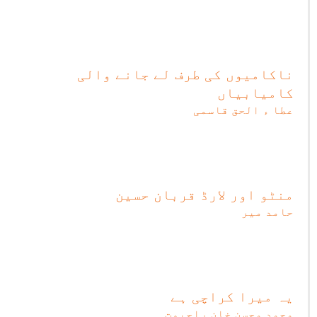
ناکامیوں کی طرف لے جانے والی
کامیابیاں
عطا ء الحق قاسمی
منٹو اور لارڈ قربان حسین
حامد میر
یہ میرا کراچی ہے
محمد محسن خان راجپوت