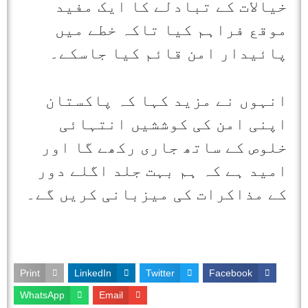
خیالات کے تبادلے کا ایک مفید
موقع فراہم کیا تاکہ خطے میں
پائیدار امن قائم کیا جاسکے۔
انہوں نے مزید کہا کہ پاکستان
اپنی امن کی کوششیں انتہائی
خلوص کے ساتھ جاری رکھے گا اور
امید ہے کہ ہم بہت جلد اگلے دور
کے مذاکرات کی میزبانی کریں گے۔
Print
LinkedIn
Twitter
Facebook
WhatsApp
Email