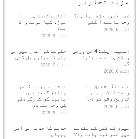
مزید تحاریر
غصہ کیوں بڑھ رہا ہے؟
انٹری ٹیسٹ پر نیا
وجہ سامنے آ گئی
موڑ، کیا ہونے والا
ہے؟
اگست 6, 2026
اگست 6, 2026
اسپیس ایکس: 4 ٹن وزنی
حکومت کو آغاز میں ہی
راکٹ چاند سے ٹکرا
بڑی کامیابی مل گئی
گیا
اگست 6, 2026
اگست 6, 2026
عبداللّٰہ شفیق نے
ارشد ندیم نے کامن
ویسٹ انڈیز میں
ویلتھ گیمز میں
تاریخ رقم کر دی!
مایوس کن کارکردگی
کی وجہ بتادی
اگست 6, 2026
اگست 6, 2026
بیوی کے قتل کے مقدمے
خدمت کا جذبہ ہی اصل
میں عمر قید پانے والا
پہچان