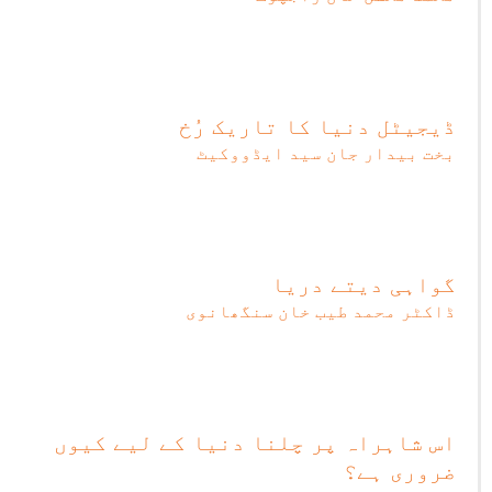
ڈیجیٹل دنیا کا تاریک رُخ
بخت بیدار جان سید ایڈووکیٹ
گواہی دیتے دریا
ڈاکٹر محمد طیب خان سنگھانوی
اس شاہراہ پر چلنا دنیا کے لیے کیوں
ضروری ہے؟