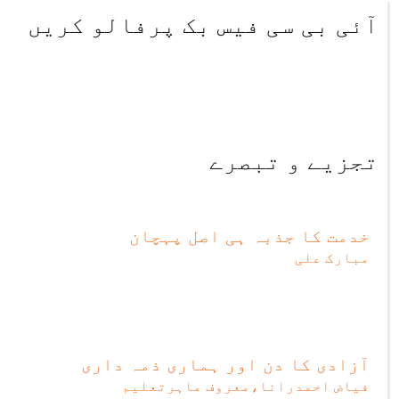
آئی بی سی فیس بک پرفالو کریں
تجزیے و تبصرے
خدمت کا جذبہ ہی اصل پہچان
مبارک علی
آزادی کا دن اور ہماری ذمہ داری
فیاض احمدرانا،معروف ماہرتعلیم