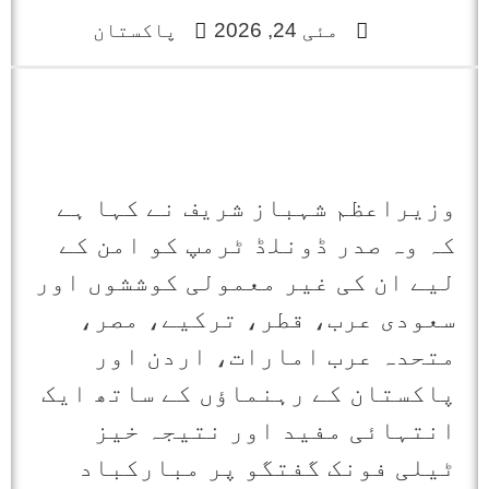
مئی 24, 2026
پاکستان
وزیراعظم شہباز شریف نے کہا ہے
کہ وہ صدر ڈونلڈ ٹرمپ کو امن کے
لیے ان کی غیر معمولی کوششوں اور
سعودی عرب، قطر، ترکیے، مصر،
متحدہ عرب امارات، اردن اور
پاکستان کے رہنماؤں کے ساتھ ایک
انتہائی مفید اور نتیجہ خیز
ٹیلی فونک گفتگو پر مبارکباد