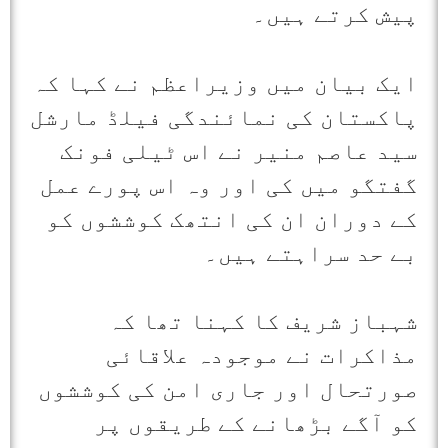
پیش کرتے ہیں۔
ایک بیان میں وزیراعظم نے کہا کہ
پاکستان کی نمائندگی فیلڈ مارشل
سید عاصم منیر نے اس ٹیلی فونک
گفتگو میں کی اور وہ اس پورے عمل
کے دوران ان کی انتھک کوششوں کو
بے حد سراہتے ہیں۔
شہباز شریف کا کہنا تھا کہ
مذاکرات نے موجودہ علاقائی
صورتحال اور جاری امن کی کوششوں
کو آگے بڑھانے کے طریقوں پر