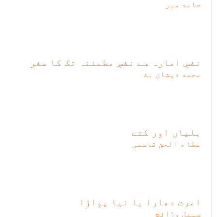
حامد میر
نفسِ امارہ سے نفسِ مطمئنہ تک کا سفر
محمد ذیشان بٹ
بلیاں اور کتے
عطا ء الحق قاسمی
امرت دھارا یا نیا پواڑا
سہیل وڑائچ