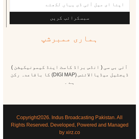
سبسکرائب کریں
ہماری ممبرشپ
آئی بی سی ( انڈس براڈ کاسٹ اینڈ کیمونیکیشن )
ڈیجٹیل میڈیاالائنس (DIGI MAP) کا باقاعدہ رکن
ہے ۔
Copyright2026. Indus Broadcasting Pakistan. All
Rights Reserved. Developed, Powered and Managed
by xirz.co