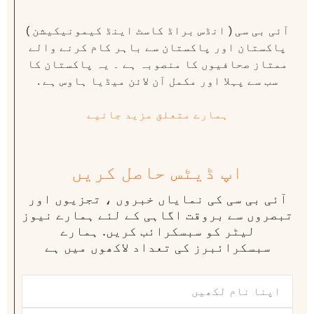
آئی بی سی ( انڈس براڈ کاسٹ اینڈ کیمونیکیشن )
پاکستان اور پاکستان سے باہر کام کرنے والے
ممتاز صحافیوں کا منصوبہ ہے ۔ یہ پاکستان کا
سب سے پہلا اور مکمل آن لائن میڈیا ہاوس ہے .
ہمارے متعلق مزید جانیے
اپ ڈیٹس حاصل کریں
آئی بی سی کی نمایاں خبروں ، تجزیوں اور
تبصروں سے بروقت اگاہی کے لئے ہمارے نیوز
لیٹر کو سبسکرائب کریں. ہمارے
سبسکرائبرز کی تعداد لاکھوں میں ہے