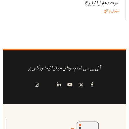
امرت دھارا یا نیا پواڑا
سہیل وڑائچ
آئی بی سی تمام سوشل میڈیا نیٹ ورکس پر