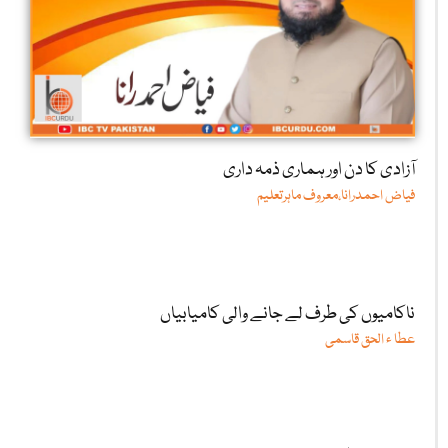
آزادی کا دن اور ہماری ذمہ داری
فیاض احمدرانا،معروف ماہرتعلیم
ناکامیوں کی طرف لے جانے والی کامیابیاں
عطا ء الحق قاسمی