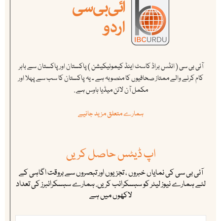
آئی بی سی ( انڈس براڈ کاسٹ اینڈ کیمونیکیشن ) پاکستان اور پاکستان سے باہر
کام کرنے والے ممتاز صحافیوں کا منصوبہ ہے ۔ یہ پاکستان کا سب سے پہلا اور
مکمل آن لائن میڈیا ہاوس ہے .
ہمارے متعلق مزید جانیے
اپ ڈیٹس حاصل کریں
آئی بی سی کی نمایاں خبروں ، تجزیوں اور تبصروں سے بروقت اگاہی کے
لئے ہمارے نیوز لیٹر کو سبسکرائب کریں. ہمارے سبسکرائبرز کی تعداد
لاکھوں میں ہے