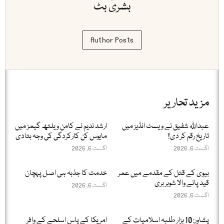
بشریٰ بٹ
Author Posts
مزید تحاریر
عبداللّٰہ شفیق نے ویسٹ انڈیز میں
ارشد ندیم نے کامن ویلتھ گیمز میں
تاریخ رقم کر دی!
مایوس کن کارکردگی کی وجہ بتادی
اگست 6, 2026
اگست 6, 2026
بیوی کے قتل کے مقدمے میں عمر
خدمت کا جذبہ ہی اصل پہچان
قید پانے والا شوہر بری
اگست 6, 2026
اگست 6, 2026
پشاور: 10 ہزار طلبہ اسلامیات کے
امریکا کے پاس اسلحے کے وافر