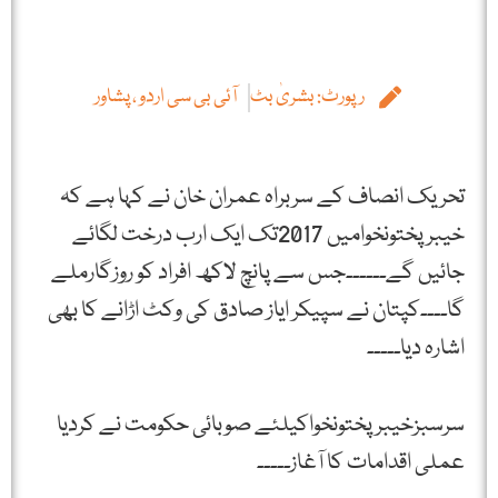
رپورٹ: بشریٰ بٹ
آئی بی سی اردو ، پشاور
تحریک انصاف کے سربراہ عمران خان نے کہا ہے کہ
خیبرپختونخوامیں 2017تک ایک ارب درخت لگائے
جائیں گے۔۔۔۔۔۔جس سے پانچ لاکھ افراد کو روزگارملے
گا۔۔۔۔کپتان نے سپیکر ایاز صادق کی وکٹ اڑانے کا بھی
اشارہ دیا۔۔۔۔۔
سرسبزخیبرپختونخواکیلئے صوبائی حکومت نے کردیا
عملی اقدامات کا آغاز۔۔۔۔۔