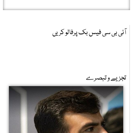
آئی بی سی فیس بک پرفالو کریں
تجزیے و تبصرے