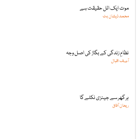
موت ایک اٹل حقیقت ہے
محمد ذیشان بٹ
نظامِ زندگی کے بگاڑ کی اصل وجہ
آصف اقبال
ہر گھر سے جینزی نکلے گا
ریحان آفاق