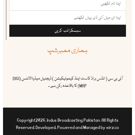
سبسکرائب کریں
ہماری ممبرشپ
آئی بی سی ( انڈس براڈ کاسٹ اینڈ کیمونیکیشن ) ڈیجٹیل میڈیاالائنس (DIGI
MAP) کا باقاعدہ رکن ہے ۔
Copyright2026. Indus Broadcasting Pakistan. All Rights
Reserved. Developed, Powered and Managed by xirz.co