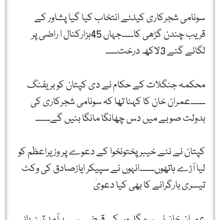
سونامی شجرکاری کیلئے انتخاب کیا گیا پشاور کے
قریب چندن گڑھی کا۔۔۔۔جہاں 45ہزارکنال ا راضی پر
لگائے گئے 3لاکھ درخت۔۔۔۔
محکمہ جنگلات کے حکام نے دی کپتان کو بریفنگ
۔۔۔۔۔عمران خان کا کہنا تھا کہ سونامی شجرکاری کی
بدولت صوبے میں دس چھانگا مانگا بنیں گے۔۔۔۔۔
کپتان نے نئے خیبرپختونخوا کے دعوے پر وزیراعظم کو
لیا آڑے ہاتھوں۔۔۔۔۔انہوں نے سپیکر ایازصادق کی وکٹ
تیسری بارگرانے کا بھی کیا دعویٰ
عمران خان نے سمگلروں کے قبضے سے برآمد تین باز