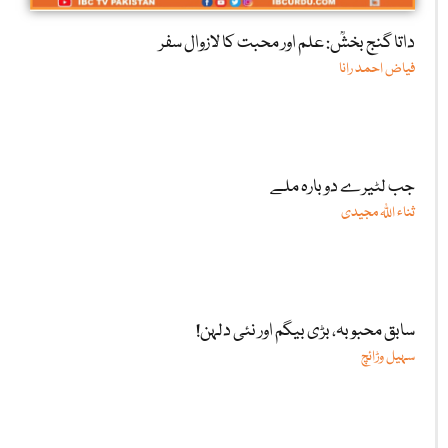
داتا گنج بخشؒ: علم اور محبت کا لازوال سفر
فیاض احمد رانا
جب لٹیرے دوبارہ ملے
ثناء اللّٰہ مجیدی
سابق محبوبہ، بڑی بیگم اور نئی دلہن!
سہیل وڑائچ