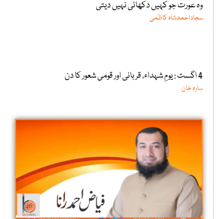
وہ عورت جو کہیں دکھائی نہیں دیتی
سجاداحمدشاہ کاظمی
4 اگست : یومِ شہداء، قربانی اور قومی شعور کا دن
سارہ خان