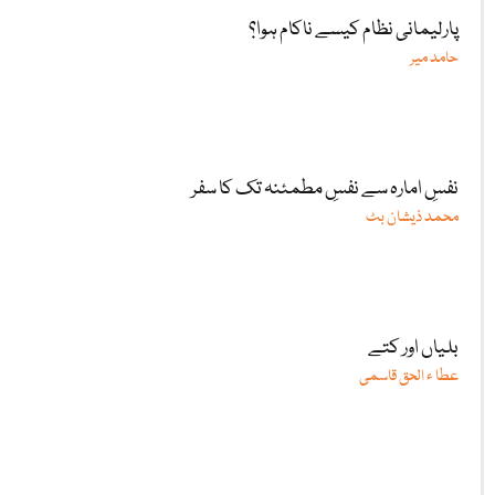
پارلیمانی نظام کیسے ناکام ہوا؟
حامد میر
نفسِ امارہ سے نفسِ مطمئنہ تک کا سفر
محمد ذیشان بٹ
بلیاں اور کتے
عطا ء الحق قاسمی