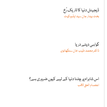
ڈیجیٹل دنیا کا تاریک رُخ
بخت بیدار جان سید ایڈووکیٹ
گواہی دیتے دریا
ڈاکٹر محمد طیب خان سنگھانوی
اس شاہراہ پر چلنا دنیا کے لیے کیوں ضروری ہے؟
اعتصام الحق ثاقب