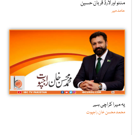
منٹو اور لارڈ قربان حسین
حامد میر
یہ میرا کراچی ہے
محمد محسن خان راجپوت