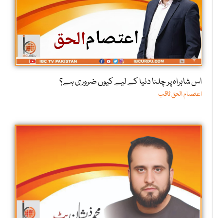
اس شاہراہ پر چلنا دنیا کے لیے کیوں ضروری ہے؟
اعتصام الحق ثاقب