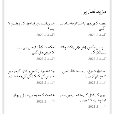
مزید تحاریر
غصہ کیوں بڑھ رہا ہے؟ وجہ سامنے
انٹری ٹیسٹ پر نیا موڑ، کیا ہونے والا
آ گئی
ہے؟
اگست 6, 2026
اگست 6, 2026
اسپیس ایکس: 4 ٹن وزنی راکٹ چاند
حکومت کو آغاز میں ہی بڑی
سے ٹکرا گیا
کامیابی مل گئی
اگست 6, 2026
اگست 6, 2026
عبداللّٰہ شفیق نے ویسٹ انڈیز میں
ارشد ندیم نے کامن ویلتھ گیمز میں
تاریخ رقم کر دی!
مایوس کن کارکردگی کی وجہ بتادی
اگست 6, 2026
اگست 6, 2026
بیوی کے قتل کے مقدمے میں عمر
خدمت کا جذبہ ہی اصل پہچان
قید پانے والا شوہر بری
اگست 6, 2026
اگست 6, 2026