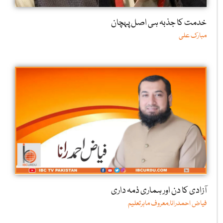
خدمت کا جذبہ ہی اصل پہچان
مبارک علی
آزادی کا دن اور ہماری ذمہ داری
فیاض احمدرانا،معروف ماہرتعلیم