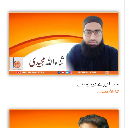
جب لٹیرے دوبارہ ملے
ثناء اللّٰہ مجیدی