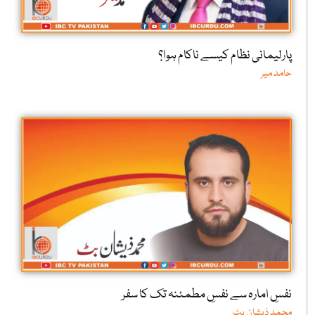
پارلیمانی نظام کیسے ناکام ہوا؟
حامد میر
نفسِ امارہ سے نفسِ مطمئنہ تک کا سفر
محمد ذیشان بٹ