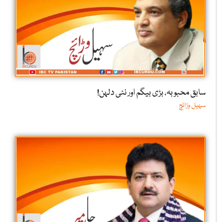
سابق محبوبہ، بڑی بیگم اور نئی دلہن!
سہیل وڑائچ