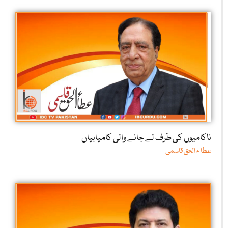
ناکامیوں کی طرف لے جانے والی کامیابیاں
عطا ء الحق قاسمی