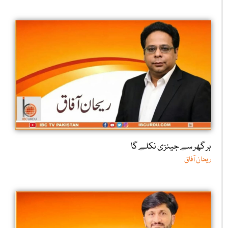
ہر گھر سے جینزی نکلے گا
ریحان آفاق