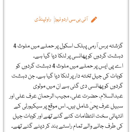
آئی بی سی اردو نیوز
راولپنڈی
گزشتہ برس آرمی پبلک اسکول پر حملے میں ملوث 4
دہشت گردوں کو پھانسی پر لٹکا دیا گیا ہے۔
اے پی ایس پر حملے میں ملوث 4 دہشت گردوں کو
کوہاٹ کی جیل تختہ دار پر لٹکا دیا گیا ہے۔ جن دہشت
گردوں کو پھانسی دی گئی ہے ان میں مولوی
عبدالسلام، حضرت علی، مجیب الرحمان عرف علی اور
سبیل عرف یحیٰ شامل ہیں۔ اس موقع پر سیکیورٹی کے
انتہائی سخت انتظامات کئے گئے تھے اور کوہاٹ جیل
کی طرف جانے والے تمام راستے بند کر دیئے گئے تھے۔