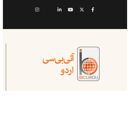
آئی بی سی ( انڈس براڈ کاسٹ اینڈ کیمونیکیشن ) پاکستان اور پاکستان سے باہر
کام کرنے والے ممتاز صحافیوں کا منصوبہ ہے ۔ یہ پاکستان کا سب سے پہلا اور
مکمل آن لائن میڈیا ہاوس ہے .
ہمارے متعلق مزید جانیے