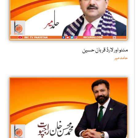
منٹو اور لارڈ قربان حسین
حامد میر