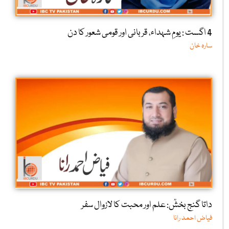
4 اگست : یومِ شہداء، قربانی اور قومی شعور کا دن
سارہ خان
داتا گنج بخشؒ: علم اور محبت کا لازوال سفر
فیاض احمد رانا