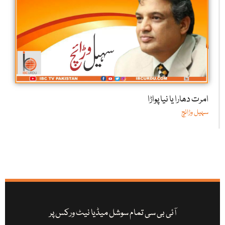
امرت دھارا یا نیا پواڑا
سہیل وڑائچ
آئی بی سی تمام سوشل میڈیا نیٹ ورکس پر