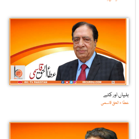
بلیاں اور کتے
عطا ء الحق قاسمی