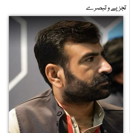
تجزیے و تبصرے