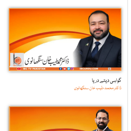
گواہی دیتے دریا
ڈاکٹر محمد طیب خان سنگھانوی