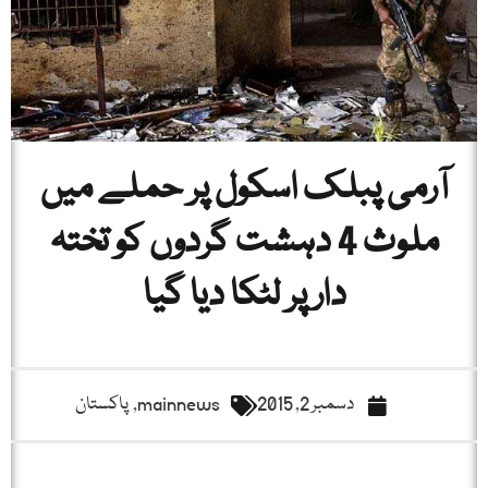
آرمی پبلک اسکول پر حملے میں
ملوث 4 دہشت گردوں کو تختہ
دار پر لٹکا دیا گیا
دسمبر 2, 2015
mainnews
,
پاکستان