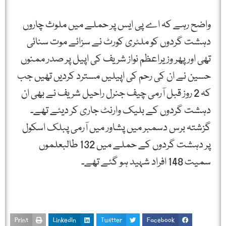
واضح رہے کہ اے پی ایس پر حملے میں ملوث چاروں
دہشت گردوں کو ملٹری کورٹ نے سزائے موت سنائی
تھی اور پھر وزیراعظم نواز شریف کی اپیل پر صدر ممنوں
حسین نے ان کی رحم کی اپیلیں مسترد کردیں تھیں جب
کہ 2 روز قبل آرمی چیف جنرل راحیل شریف نے بھی ان
دہشت گردوں کے بلیک وارنٹ جاری کر دیئے تھے۔
گزشتہ برس دسمبر میں پشاور میں آرمی پبلک اسکول
پر دہشت گردوں کے حملے میں 132 طالبعلموں
سمیت 148 افراد شہید ہو گئے تھے۔
Print
LinkedIn
Twitter
Facebook