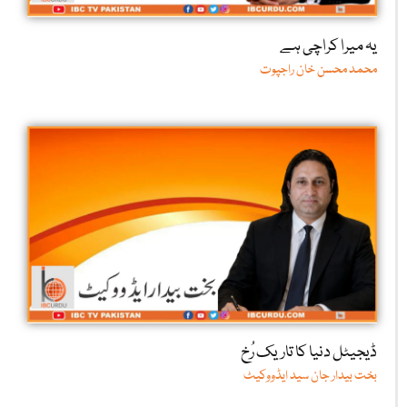
یہ میرا کراچی ہے
محمد محسن خان راجپوت
ڈیجیٹل دنیا کا تاریک رُخ
بخت بیدار جان سید ایڈووکیٹ