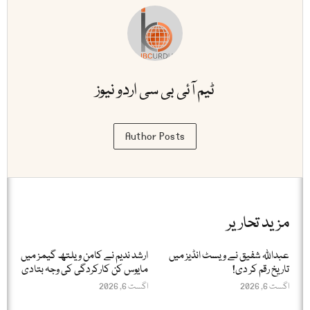
ٹیم آئی بی سی اردو نیوز
Author Posts
مزید تحاریر
عبداللّٰہ شفیق نے ویسٹ انڈیز میں
ارشد ندیم نے کامن ویلتھ گیمز میں
تاریخ رقم کر دی!
مایوس کن کارکردگی کی وجہ بتادی
اگست 6, 2026
اگست 6, 2026