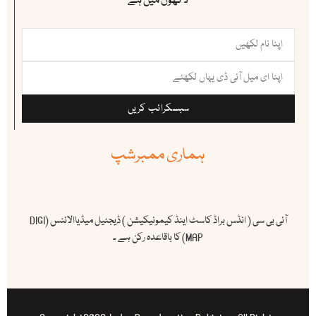
لاکھوں میں ہے
سبسکرائب کریں
ہماری ممبرشپ
آئی بی سی ( انڈس براڈ کاسٹ اینڈ کیمونیکیشن ) ڈیجٹیل میڈیاالائنس (DIGI
MAP) کا باقاعدہ رکن ہے ۔