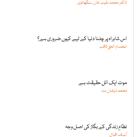
ڈاکٹر محمد طیب خان سنگھانوی
اس شاہراہ پر چلنا دنیا کے لیے کیوں ضروری ہے؟
اعتصام الحق ثاقب
موت ایک اٹل حقیقت ہے
محمد ذیشان بٹ
نظامِ زندگی کے بگاڑ کی اصل وجہ
آصف اقبال