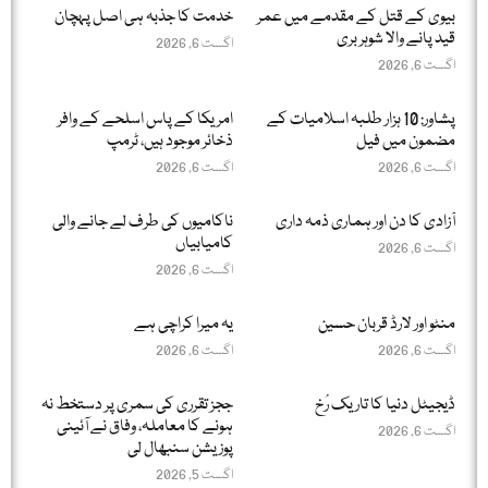
بیوی کے قتل کے مقدمے میں عمر
خدمت کا جذبہ ہی اصل پہچان
قید پانے والا شوہر بری
اگست 6, 2026
اگست 6, 2026
پشاور: 10 ہزار طلبہ اسلامیات کے
امریکا کے پاس اسلحے کے وافر
مضمون میں فیل
ذخائر موجود ہیں، ٹرمپ
اگست 6, 2026
اگست 6, 2026
آزادی کا دن اور ہماری ذمہ داری
ناکامیوں کی طرف لے جانے والی
کامیابیاں
اگست 6, 2026
اگست 6, 2026
منٹو اور لارڈ قربان حسین
یہ میرا کراچی ہے
اگست 6, 2026
اگست 6, 2026
ڈیجیٹل دنیا کا تاریک رُخ
ججز تقرری کی سمری پر دستخط نہ
ہونے کا معاملہ، وفاق نے آئینی
اگست 6, 2026
پوزیشن سنبھال لی
اگست 5, 2026