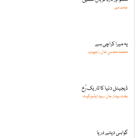
حامد میر
یہ میرا کراچی ہے
محمد محسن خان راجپوت
ڈیجیٹل دنیا کا تاریک رُخ
بخت بیدار جان سید ایڈووکیٹ
گواہی دیتے دریا