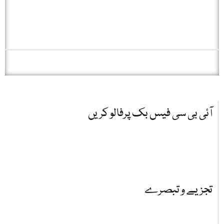
آئی بی سی فیس بک پرفالو کریں
تجزیے و تبصرے