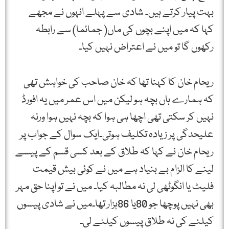
بہت پیار کرتے ہیں۔ شادی سے پہلے انہوں نے مجھے
کہا کہ میں اپنے بچوں کی ماں( جمائما) سے رابطہ
رکھوں گا تو میں نے اعتراض نہیں کیا۔
ریحام خان کا کہنا تھا کہ خان صاحب کی خواہش تھی
کہ ہمارے ہاں بچہ ہو لیکن میں اس عمر میں یہ افورڈ
نہیں کر سکتی تھی اچھا ہی ہوا کہ بچہ نہیں ہوا ورنہ
علیحدگی پر زیادہ تکلیف ہوتی۔ایک سوال کے جواب پر
ریحام خان نے کہا کہ طلاق کے بعد کسی قسم کے پیسے
لینے کا الزام بے بنیاد ہے میں نے کوئی بیش قیمت
فلیٹ یا انگوٹھی لی نہ مطالبہ کیا۔ میں نے تو اپنا حق مہر
بھی نہیں پوچھا جو 80یا 86ہزار تھا۔میں نے شادی پیسوں
کیلئے کی نہ طلاق پیسوں کیلئے لی۔