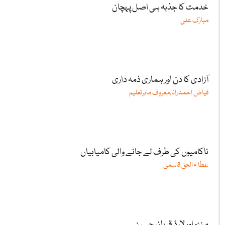
خدمت کا جذبہ ہی اصل پہچان
مبارک علی
آزادی کا دن اور ہماری ذمہ داری
فیاض احمدرانا،معروف ماہرتعلیم
ناکامیوں کی طرف لے جانے والی کامیابیاں
عطا ء الحق قاسمی
منٹو اور لارڈ قربان حسین