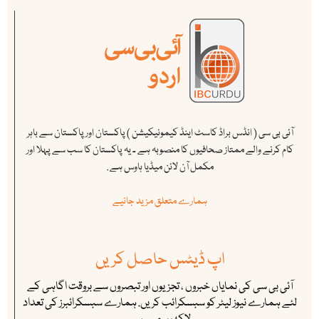
آئی بی سی ( انڈس براڈ کاسٹ اینڈ کیمونیکیشن ) پاکستان اور پاکستان سے باہر
کام کرنے والے ممتاز صحافیوں کا منصوبہ ہے ۔ یہ پاکستان کا سب سے پہلا اور
مکمل آن لائن میڈیا ہاوس ہے .
ہمارے متعلق مزید جانیے
اپ ڈیٹس حاصل کریں
آئی بی سی کی نمایاں خبروں ، تجزیوں اور تبصروں سے بروقت اگاہی کے
لئے ہمارے نیوز لیٹر کو سبسکرائب کریں. ہمارے سبسکرائبرز کی تعداد