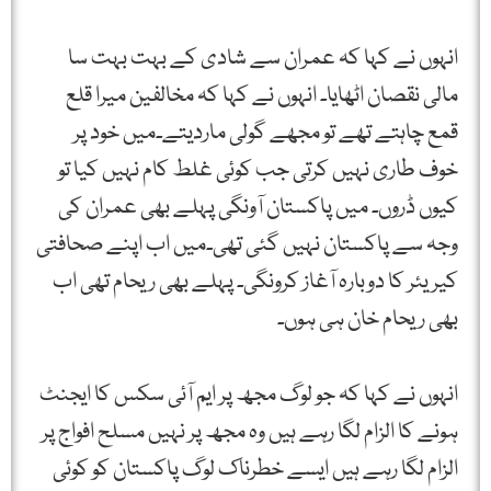
انہوں نے کہا کہ عمران سے شادی کے بہت بہت سا
مالی نقصان اٹھایا۔ انہوں نے کہا کہ مخالفین میرا قلع
قمع چاہتے تھے تو مجھے گولی ماردیتے۔میں خود پر
خوف طاری نہیں کرتی جب کوئی غلط کام نہیں کیا تو
کیوں ڈروں۔ میں پاکستان آونگی پہلے بھی عمران کی
وجہ سے پاکستان نہیں گئی تھی۔میں اب اپنے صحافتی
کیریئر کا دوبارہ آغاز کرونگی۔ پہلے بھی ریحام تھی اب
بھی ریحام خان ہی ہوں۔
انہوں نے کہا کہ جو لوگ مجھ پر ایم آئی سکس کا ایجنٹ
ہونے کا الزام لگا رہے ہیں وہ مجھ پر نہیں مسلح افواج پر
الزام لگا رہے ہیں ایسے خطرناک لوگ پاکستان کو کوئی