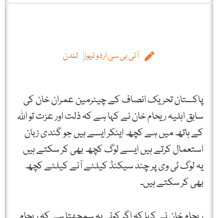
آئی بی سی اردو نیوز
لندن
پاکستان تحریک انصاف کے چیئرمین عمران خان کی
سابق اہلیہ ریحام خان نے کہا ہے کہ ذلت اور عزت تو اللہ
کے ہاتھ میں ہے کچھ اینکر ایسے ہیں جو گندی زبان
استعمال کرتے ہیں ایسے لوگ کچھ بھی کر سکتے ہیں
یہ لوگ ٹی وی پر چند سیکنڈ کیلئے آنے کیلئے کچھ
بھی کر سکتے ہیں۔
ریحام خان نے کہا کہ اگر کوئی یہ سمجھتا ہے کہ ریحام