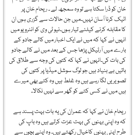
خان کو ڈرا سکتا ہے تو وہ سمجھ لے ۔ ریحام خان پر
اٹیک کرنا آسان نہیں۔میں جن حالات سے گزری ہوں ان
کا مقابلہ کرنے کیلئے تیار ہوں۔نیو ٹی وی کو انٹرویو میں
انہوں نے کہا کہ میں نے ایک اخبار میں کالے جادو کے
بارے میں آرٹیکل پڑھا جس کے بعد میں نے کالے جادو
کی بات کی۔انہوں نے کہا کہ کتوں کی وجہ سے طلاق کی
باتیں بے بنیاد ہیں جو لوگ سوشل میڈیا پر کتوں کی
تصویریں لگا رہے ہیں وہ غلط ہیں وہ کتے بھی میرے
ہیں میں نے کسی کتے کو گھر سے نہیں نکالا۔
ریحام خان نے کہا کہ عمران کی یہ بات بہت پسند ہے
کہ وہ اپنی بہنوں کی بہت عزت کرتے ہیں وہ باپ کی
طرح اپنی بہنوں کاخیال رکھتے ہیں۔ وہ اپنے بچوں سے