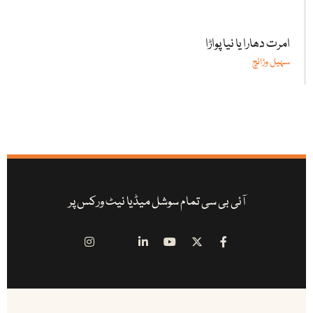
امرت دھارا یا نیا پواڑا
سہیل وڑائچ
آئی بی سی تمام سوشل میڈیا نیٹ ورکس پر