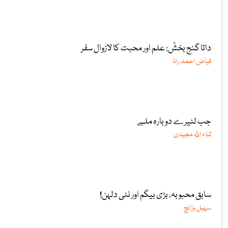
داتا گنج بخشؒ: علم اور محبت کا لازوال سفر
فیاض احمد رانا
جب لٹیرے دوبارہ ملے
ثناء اللّٰہ مجیدی
سابق محبوبہ، بڑی بیگم اور نئی دلہن!
سہیل وڑائچ