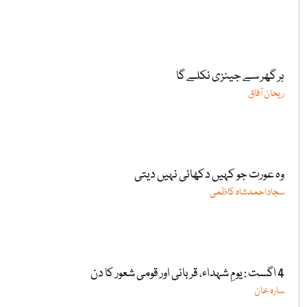
ہر گھر سے جینزی نکلے گا
ریحان آفاق
وہ عورت جو کہیں دکھائی نہیں دیتی
سجاداحمدشاہ کاظمی
4 اگست : یومِ شہداء، قربانی اور قومی شعور کا دن
سارہ خان