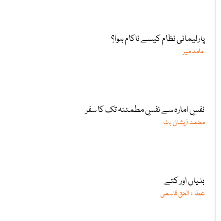
پارلیمانی نظام کیسے ناکام ہوا؟
حامد میر
نفسِ امارہ سے نفسِ مطمئنہ تک کا سفر
محمد ذیشان بٹ
بلیاں اور کتے
عطا ء الحق قاسمی