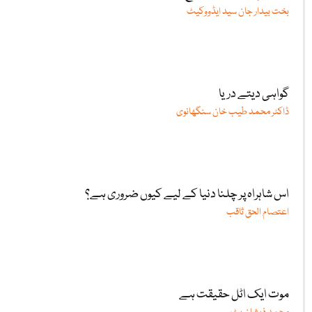
بخت بیدار جان سید ایڈووکیٹ
گواہی دیتے دریا
ڈاکٹر محمد طیب خان سنگھانوی
اس شاہراہ پر چلنا دنیا کے لیے کیوں ضروری ہے؟
اعتصام الحق ثاقب
موت ایک اٹل حقیقت ہے