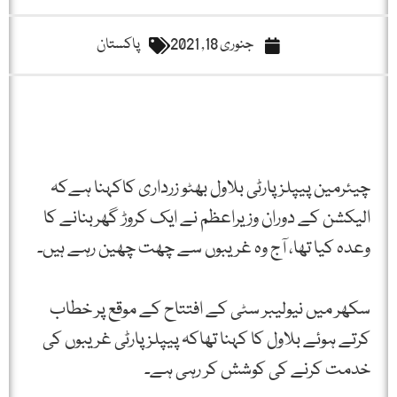
جنوری 18, 2021
پاکستان
چیئرمین پیپلز پارٹی بلاول بھٹو زرداری کاکہنا ہےکہ
الیکشن کے دوران وزیراعظم نے ایک کروڑ گھربنانے کا
وعدہ کیا تھا، آج وہ غریبوں سے چھت چھین رہے ہیں۔
سکھر میں نیولیبر سٹی کے افتتاح کے موقع پر خطاب
کرتے ہوئے بلاول کا کہنا تھاکہ پیپلزپارٹی غریبوں کی
خدمت کرنے کی کوشش کر رہی ہے۔