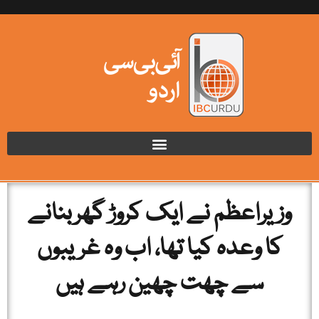
وزیراعظم نے ایک کروڑ گھربنانے
کا وعدہ کیا تھا، اب وہ غریبوں
سے چھت چھین رہے ہیں