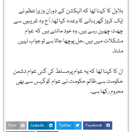
بلاول کا کہنا تھا کہ الیکشن کے دوران وزیراعظم نے
ایک کروڑ گھربنانے کا وعدہ کیا تھا، آج وہ غریبوں سے
چھت چھین رہے ہیں، وہ خود مانتے ہیں کہ عوام
مشکلات میں ہیں ،حل پوچھا جاتا ہے تو جواب نہیں
ملتا۔
ان کا کہنا تھا کہ یہ عوام پرمسلط کی گئی عوام دشمن
حکومت ہے،ظالم حکومت نے عوام کوگیس سے بھی
محروم رکھا ہے۔
Print
LinkedIn
Twitter
Facebook