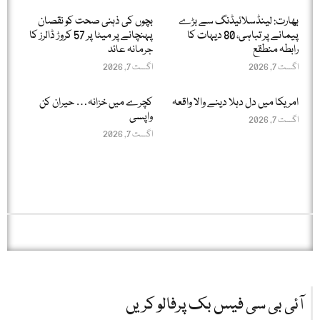
بھارت: لینڈسلائیڈنگ سے بڑے
بچوں کی ذہنی صحت کو نقصان
پیمانے پر تباہی، 80 دیہات کا
پہنچانے پر میٹا پر 57 کروڑ ڈالرز کا
رابطہ منطقع
جرمانہ عائد
اگست 7, 2026
اگست 7, 2026
امریکا میں دل دہلا دینے والا واقعہ
کچرے میں خزانہ… حیران کن
واپسی
اگست 7, 2026
اگست 7, 2026
آئی بی سی فیس بک پرفالو کریں