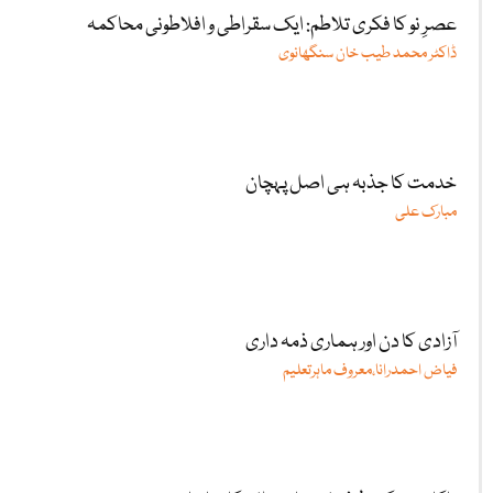
عصرِ نو کا فکری تلاطم: ایک سقراطی و افلاطونی محاکمہ
ڈاکٹر محمد طیب خان سنگھانوی
خدمت کا جذبہ ہی اصل پہچان
مبارک علی
آزادی کا دن اور ہماری ذمہ داری
فیاض احمدرانا،معروف ماہرتعلیم