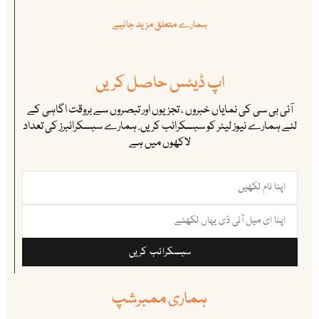
ہمارے متعلق مزید جانیے
اپ ڈیٹس حاصل کریں
آئی بی سی کی نمایاں خبروں ، تجزیوں اور تبصروں سے بروقت اگاہی کے
لئے ہمارے نیوز لیٹر کو سبسکرائب کریں. ہمارے سبسکرائبرز کی تعداد
لاکھوں میں ہے
سبسکرائب کریں
ہماری ممبرشپ