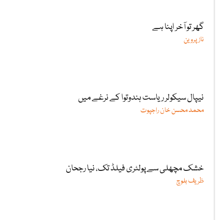
گھر تو آخر اپنا ہے
ناز پروین
نیپال سیکولر ریاست ہندوتوا کے نرغے میں
محمد محسن خان راجپوت
خشک مچھلی سے پولٹری فیلڈ تک، نیا رجحان
ظریف بلوچ