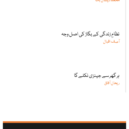
محمد ذیشان بٹ
نظامِ زندگی کے بگاڑ کی اصل وجہ
آصف اقبال
ہر گھر سے جینزی نکلے گا
ریحان آفاق