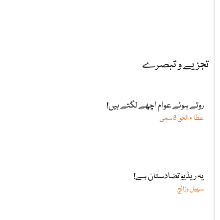
تجزیے و تبصرے
روتے ہوئے عوام اچھے لگتے ہیں!
عطا ء الحق قاسمی
یہ ریڈیو تضادستان ہے!
سہیل وڑائچ