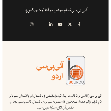
آئی بی سی تمام سوشل میڈیا نیٹ ورکس پر
آئی بی سی ( انڈس براڈ کاسٹ اینڈ کیمونیکیشن ) پاکستان اور پاکستان سے باہر
کام کرنے والے ممتاز صحافیوں کا منصوبہ ہے ۔ یہ پاکستان کا سب سے پہلا اور
مکمل آن لائن میڈیا ہاوس ہے .