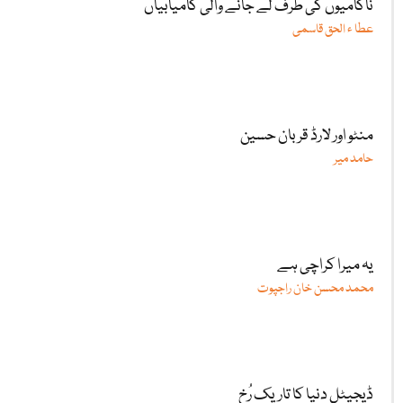
ناکامیوں کی طرف لے جانے والی کامیابیاں
عطا ء الحق قاسمی
منٹو اور لارڈ قربان حسین
حامد میر
یہ میرا کراچی ہے
محمد محسن خان راجپوت
ڈیجیٹل دنیا کا تاریک رُخ