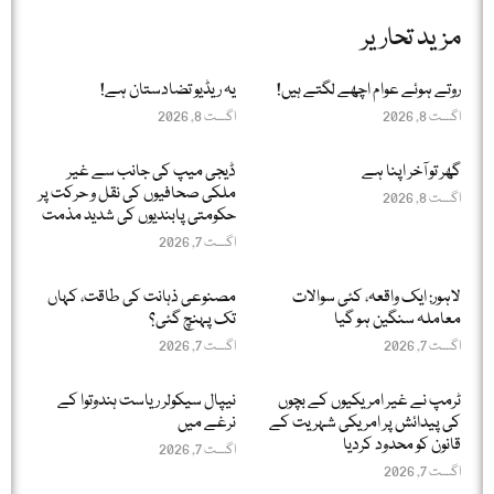
مزید تحاریر
روتے ہوئے عوام اچھے لگتے ہیں!
یہ ریڈیو تضادستان ہے!
اگست 8, 2026
اگست 8, 2026
گھر تو آخر اپنا ہے
ڈیجی میپ کی جانب سے غیر
ملکی صحافیوں کی نقل و حرکت پر
اگست 8, 2026
حکومتی پابندیوں کی شدید مذمت
اگست 7, 2026
لاہور: ایک واقعہ، کئی سوالات
مصنوعی ذہانت کی طاقت، کہاں
معاملہ سنگین ہو گیا
تک پہنچ گئی؟
اگست 7, 2026
اگست 7, 2026
ٹرمپ نے غیر امریکیوں کے بچوں
نیپال سیکولر ریاست ہندوتوا کے
کی پیدائش پر امریکی شہریت کے
نرغے میں
قانون کو محدود کردیا
اگست 7, 2026
اگست 7, 2026