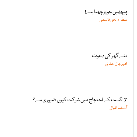
پوچھیں جو پوچھنا ہے!
عطا ء الحق قاسمی
نئے گھر کی دعوت
امیرجان حقانی
7 اگست کے احتجاج میں شرکت کیوں ضروری ہے؟
آصف اقبال