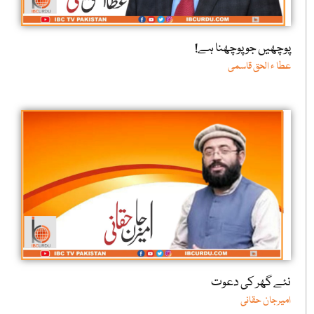
پوچھیں جو پوچھنا ہے!
عطا ء الحق قاسمی
نئے گھر کی دعوت
امیرجان حقانی