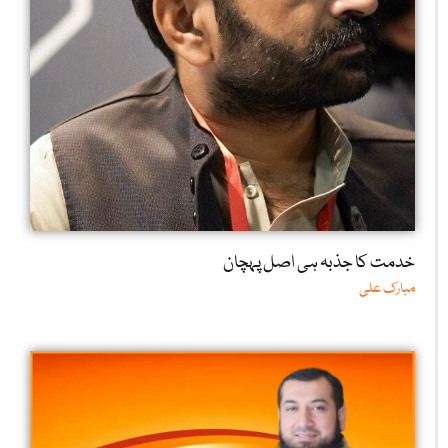
خدمت کا جذبہ ہی اصل پہچان
مبارک علی