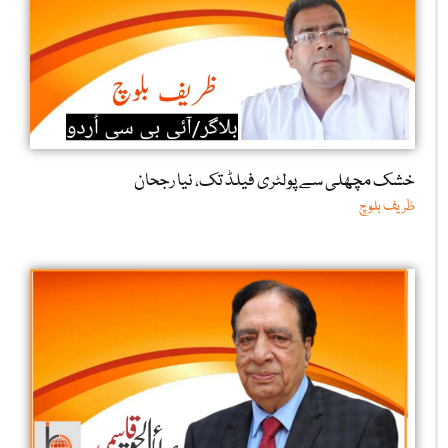
خشک مچھلی سے پولٹری فیلڈ تک، نیا رجحان
ظریف بلوچ