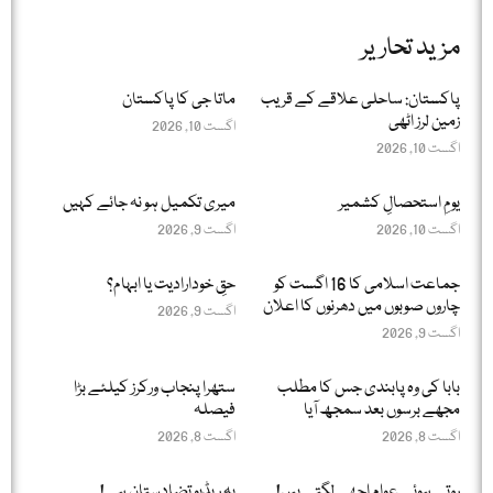
مزید تحاریر
پاکستان: ساحلی علاقے کے قریب
ماتا جی کا پاکستان
زمین لرز اٹھی
اگست 10, 2026
اگست 10, 2026
یومِ استحصالِ کشمیر
میری تکمیل ہو نہ جائے کہیں
اگست 10, 2026
اگست 9, 2026
جماعت اسلامی کا 16 اگست کو
حقِ خودارادیت یا ابہام؟
چاروں صوبوں میں دھرنوں کا اعلان
اگست 9, 2026
اگست 9, 2026
بابا کی وہ پابندی جس کا مطلب
ستھرا پنجاب ورکرز کیلئے بڑا
مجھے برسوں بعد سمجھ آیا
فیصلہ
اگست 8, 2026
اگست 8, 2026
روتے ہوئے عوام اچھے لگتے ہیں!
یہ ریڈیو تضادستان ہے!