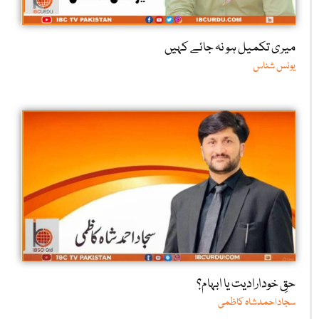
میری تکمیل ہو نہ جائے کہیں
یونس شناس
حقِ خودارادیت یا ابہام؟
سجاداحمدشاہ کاظمی