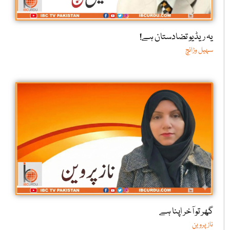
یہ ریڈیو تضادستان ہے!
سہیل وڑائچ
گھر تو آخر اپنا ہے
ناز پروین