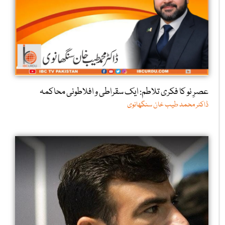
عصرِ نو کا فکری تلاطم: ایک سقراطی و افلاطونی محاکمہ
ڈاکٹر محمد طیب خان سنگھانوی