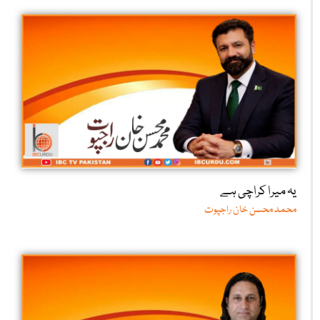
یہ میرا کراچی ہے
محمد محسن خان راجپوت