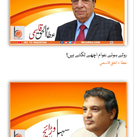
روتے ہوئے عوام اچھے لگتے ہیں!
عطا ء الحق قاسمی