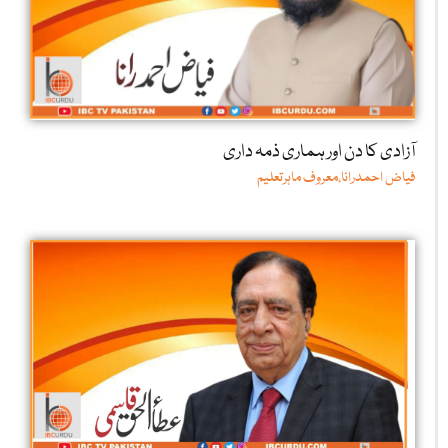
آزادی کا دن اور ہماری ذمہ داری
فیاض احمدرانا،معروف ماہرتعلیم