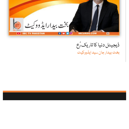
ڈیجیٹل دنیا کا تاریک رُخ
بخت بیدار جان سید ایڈووکیٹ
آئی بی سی تمام سوشل میڈیا نیٹ ورکس پر