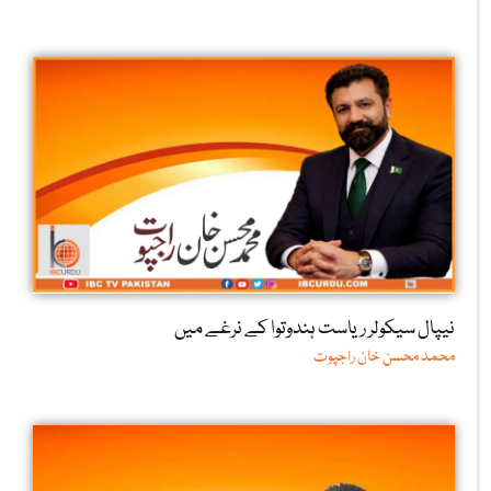
نیپال سیکولر ریاست ہندوتوا کے نرغے میں
محمد محسن خان راجپوت