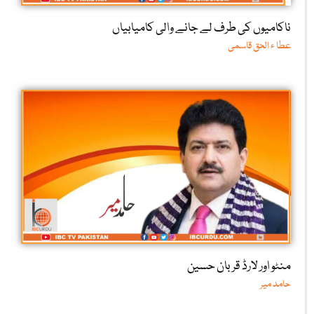
ناکامیوں کی طرف لے جانے والی کامیابیاں
عطا ء الحق قاسمی
منٹو اور لارڈ قربان حسین
حامد میر