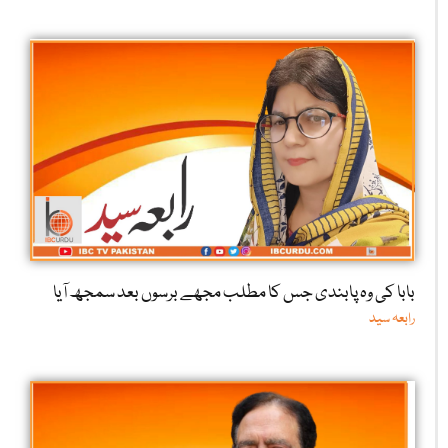
بابا کی وہ پابندی جس کا مطلب مجھے برسوں بعد سمجھ آیا
رابعہ سید