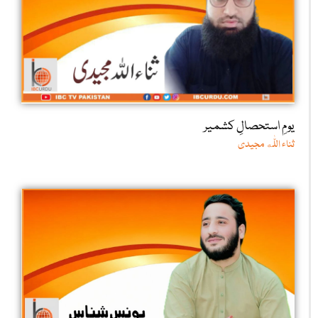
یومِ استحصالِ کشمیر
ثناء اللّٰه مجیدی