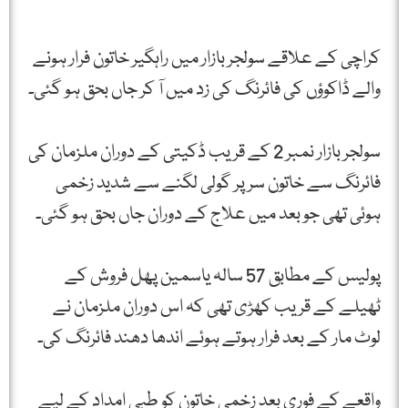
کراچی کے علاقے سولجر بازار میں راہگیر خاتون فرار ہونے
والے ڈاکوؤں کی فائرنگ کی زد میں آ کر جاں بحق ہو گئی۔
سولجر بازار نمبر 2 کے قریب ڈکیتی کے دوران ملزمان کی
فائرنگ سے خاتون سر پر گولی لگنے سے شدید زخمی
ہوئی تھی جو بعد میں علاج کے دوران جاں بحق ہو گئی۔
پولیس کے مطابق 57 سالہ یاسمین پھل فروش کے
ٹھیلے کے قریب کھڑی تھی کہ اس دوران ملزمان نے
لوٹ مار کے بعد فرار ہوتے ہوئے اندھا دھند فائرنگ کی۔
واقعے کے فوری بعد زخمی خاتون کو طبی امداد کے لیے