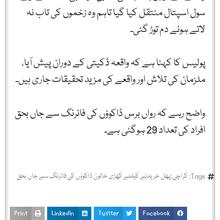
سول اسپتال منتقل کیا گیا تاہم وہ زخموں کی تاب نہ
لاتے ہوئے دم توڑ گئی۔
پولیس کا کہنا ہے کہ واقعہ ڈکیتی کے دوران پیش آیا،
ملزمان کی تلاش اور واقعے کی مزید تحقیقات جاری ہیں۔
واضح رہے کہ رواں برس ڈاکوؤں کی فائرنگ سے جاں بحق
افراد کی تعداد 29 ہوگئی ہے۔
Tags:
کراچی:پھل خریدنے کیلئے کھڑی خاتون ڈاکوؤں کی فائرنگ سے جاں بحق
Print
LinkedIn
Twitter
Facebook