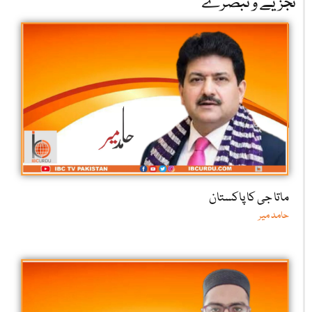
تجزیے و تبصرے
ماتا جی کا پاکستان
حامد میر