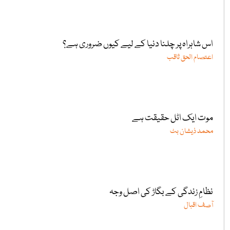
اس شاہراہ پر چلنا دنیا کے لیے کیوں ضروری ہے؟
اعتصام الحق ثاقب
موت ایک اٹل حقیقت ہے
محمد ذیشان بٹ
نظامِ زندگی کے بگاڑ کی اصل وجہ
آصف اقبال