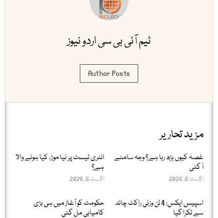
ٹیم آئی بی سی اردو نیوز
Author Posts
مزید تحاریر
غصہ کیوں بڑھ رہا ہے؟ وجہ سامنے
انٹری ٹیسٹ پر نیا موڑ، کیا ہونے والا
آ گئی
ہے؟
اگست 6, 2026
اگست 6, 2026
اسپیس ایکس: 4 ٹن وزنی راکٹ چاند
حکومت کو آغاز میں ہی بڑی
سے ٹکرا گیا
کامیابی مل گئی