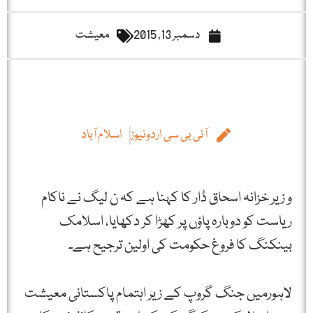
دسمبر 13, 2015
معیشت
آئی بی سی اردونیوز
اسلام آباد
و زیر خزانہ اسحاق ڈار کا کہنا ہے کہ ن لیگ نے ناکام
ریاست کو دوبارہ پاؤں پر کھڑا کر دکھایا، اسلامک
بینکنگ کا فروغ حکومت کی اولین ترجیح ہے۔
لاہورمیں جنگ گروپ کے زیر اہتمام پاکستانی معیشت