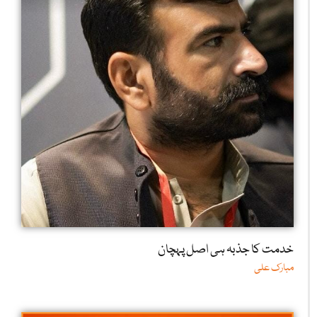
خدمت کا جذبہ ہی اصل پہچان
مبارک علی