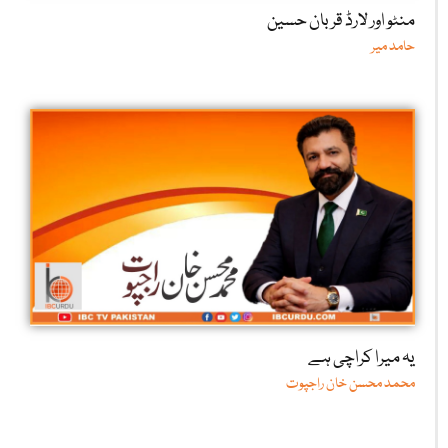
منٹو اور لارڈ قربان حسین
حامد میر
یہ میرا کراچی ہے
محمد محسن خان راجپوت