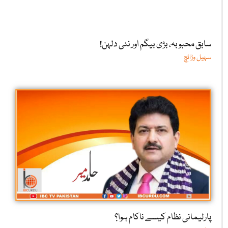
سابق محبوبہ، بڑی بیگم اور نئی دلہن!
سہیل وڑائچ
پارلیمانی نظام کیسے ناکام ہوا؟