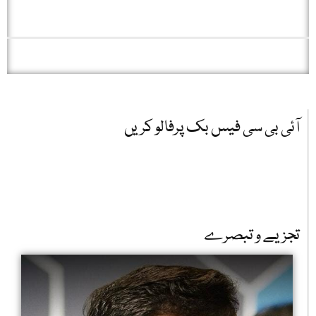
آئی بی سی فیس بک پرفالو کریں
تجزیے و تبصرے