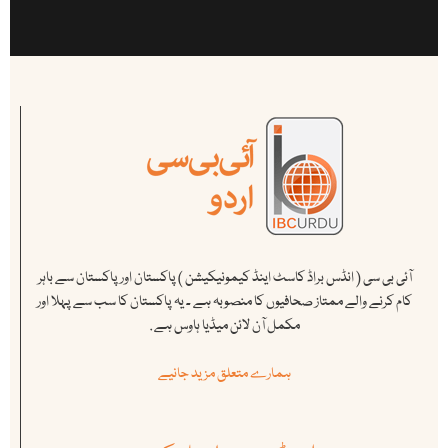
آئی بی سی ( انڈس براڈ کاسٹ اینڈ کیمونیکیشن ) پاکستان اور پاکستان سے باہر
کام کرنے والے ممتاز صحافیوں کا منصوبہ ہے ۔ یہ پاکستان کا سب سے پہلا اور
مکمل آن لائن میڈیا ہاوس ہے .
ہمارے متعلق مزید جانیے