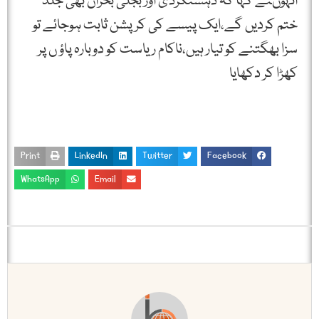
انہوںنے کہا کہ دہشتگردی اور بجلی بحران بھی جلد
ختم کردیں گے،ایک پیسے کی کرپشن ثابت ہوجائے تو
سزا بھگتنے کو تیار ہیں،ناکام ریاست کو دوبارہ پاؤ ں پر
کھڑا کر دکھایا
Print
LinkedIn
Twitter
Facebook
WhatsApp
Email