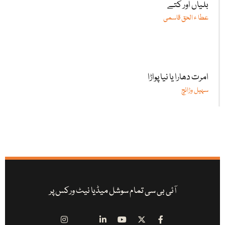
بلیاں اور کتے
عطا ء الحق قاسمی
امرت دھارا یا نیا پواڑا
سہیل وڑائچ
آئی بی سی تمام سوشل میڈیا نیٹ ورکس پر