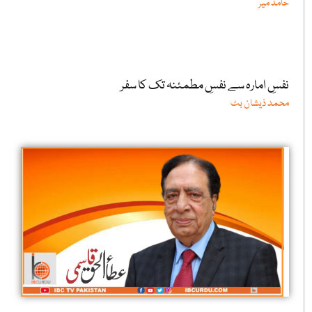
حامد میر
نفسِ امارہ سے نفسِ مطمئنہ تک کا سفر
محمد ذیشان بٹ