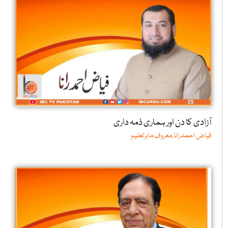
آزادی کا دن اور ہماری ذمہ داری
فیاض احمدرانا،معروف ماہرتعلیم