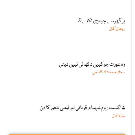
ہر گھر سے جینزی نکلے گا
ریحان آفاق
وہ عورت جو کہیں دکھائی نہیں دیتی
سجاداحمدشاہ کاظمی
4 اگست : یومِ شہداء، قربانی اور قومی شعور کا دن
سارہ خان