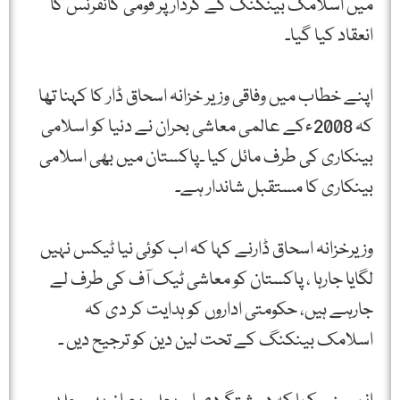
میں اسلامک بینکنگ کے کردار پر قومی کانفرنس کا
انعقاد کیا گیا۔
اپنے خطاب میں وفاقی وزیر خزانہ اسحاق ڈار کا کہنا تھا
کہ 2008ءکے عالمی معاشی بحران نے دنیا کو اسلامی
بینکاری کی طرف مائل کیا ۔پاکستان میں بھی اسلامی
بینکاری کا مستقبل شاندار ہے۔
وزیرخزانہ اسحاق ڈارنے کہا کہ اب کوئی نیا ٹیکس نہیں
لگایا جارہا ، پاکستان کو معاشی ٹیک آف کی طرف لے
جارہے ہیں، حکومتی اداروں کو ہدایت کر دی کہ
اسلامک بینکنگ کے تحت لین دین کو ترجیح دیں ۔