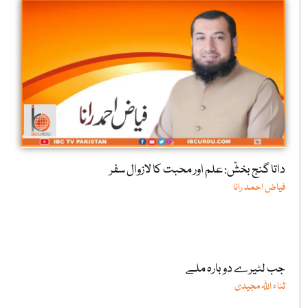
داتا گنج بخشؒ: علم اور محبت کا لازوال سفر
فیاض احمد رانا
جب لٹیرے دوبارہ ملے
ثناء اللّٰہ مجیدی