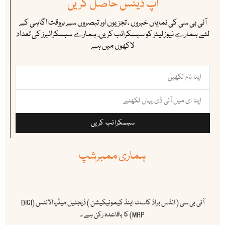
اپ ڈیٹس حاصل کریں
آئی بی سی کی نمایاں خبروں ، تجزیوں اور تبصروں سے بروقت اگاہی کے
لئے ہمارے نیوز لیٹر کو سبسکرائب کریں. ہمارے سبسکرائبرز کی تعداد
لاکھوں میں ہے
سبسکرائب کریں
ہماری ممبرشپ
آئی بی سی ( انڈس براڈ کاسٹ اینڈ کیمونیکیشن ) ڈیجٹیل میڈیاالائنس (DIGI
MAP) کا باقاعدہ رکن ہے ۔