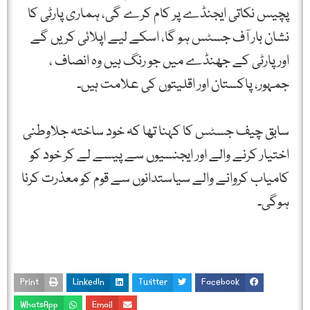
پچیس نکاتی ایجنڈے پر کام کرے گی، ہماری پارٹی کا
نشان بار آف جسٹس ہو گا، اسکے لیے اپلائی کریں گے
اور پارٹی کے جھنڈے میں جو رنگ ہیں وہ انصاف ،
جمہور، پاکستان اور اقلیتوں کی علامت ہیں۔
سابق چیف جسٹس کا کہنا تھا کہ خود ساختہ جلاوطنی
اختیار کرنے والے اور ایجنسیوں سے پیسے لے کر خود کو
کامیاب کروانے والے سیاستدانوں سے قوم کو معذرت کرنا
ہوگی۔
Print
LinkedIn
Twitter
Facebook
WhatsApp
Email