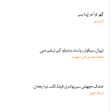
گھر تو آخر اپنا ہے
ناز پروین
نیپال سیکولر ریاست ہندوتوا کے نرغے میں
محمد محسن خان راجپوت
خشک مچھلی سے پولٹری فیلڈ تک، نیا رجحان
ظریف بلوچ