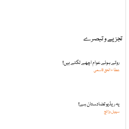
تجزیے و تبصرے
روتے ہوئے عوام اچھے لگتے ہیں!
عطا ء الحق قاسمی
یہ ریڈیو تضادستان ہے!
سہیل وڑائچ