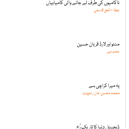
ناکامیوں کی طرف لے جانے والی کامیابیاں
عطا ء الحق قاسمی
منٹو اور لارڈ قربان حسین
حامد میر
یہ میرا کراچی ہے
محمد محسن خان راجپوت
ڈیجیٹل دنیا کا تاریک رُخ