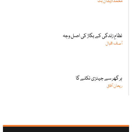
محمد ذیشان بٹ
نظامِ زندگی کے بگاڑ کی اصل وجہ
آصف اقبال
ہر گھر سے جینزی نکلے گا
ریحان آفاق