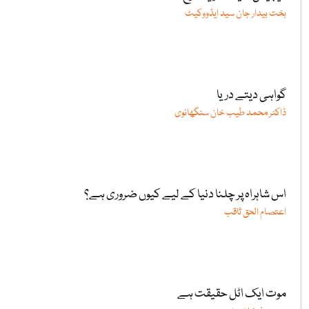
بخت بیدار جان سید ایڈووکیٹ
گواہی دیتے دریا
ڈاکٹر محمد طیب خان سنگھانوی
اس شاہراہ پر چلنا دنیا کے لیے کیوں ضروری ہے؟
اعتصام الحق ثاقب
موت ایک اٹل حقیقت ہے