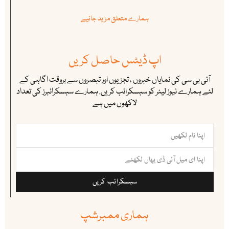
ہمارے متعلق مزید جانیے
اپ ڈیٹس حاصل کریں
آئی بی سی کی نمایاں خبروں ، تجزیوں اور تبصروں سے بروقت اگاہی کے
لئے ہمارے نیوز لیٹر کو سبسکرائب کریں. ہمارے سبسکرائبرز کی تعداد
لاکھوں میں ہے
سبسکرائب کریں
ہماری ممبرشپ