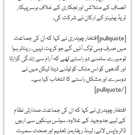
انصاف کے متلاشی اور نجکاری کے خلاف برسرپیکار
ٹریڈ یونینز کے ارکان نے شرکت کی۔
[pullquote]افتخار چوہدری نے کہا کہ ان کی جماعت
میں صرف وہی لوگ آئیں گے جو کرپٹ نہیں، ریٹائر ہوا
تو میرے سامنے دو راستے تھے کہ آرام سے زندگی گزارتا
اور گدھوں کو اس ملک کو لوٹنے دیتا لیکن میں نے
دوسرے اور مشکل راستے کا انتخاب کیا ہے۔
[/pullquote]
افتخار چوہدری نے کہا کہ ان کی جماعت صدارتی نظام
کے لیے جدوجہد کے علاوہ، سوئس بینکوں سے اربوں
ڈالر واپس لانے، لینڈ ریفارمز، تعلیم اور صحت سمیت