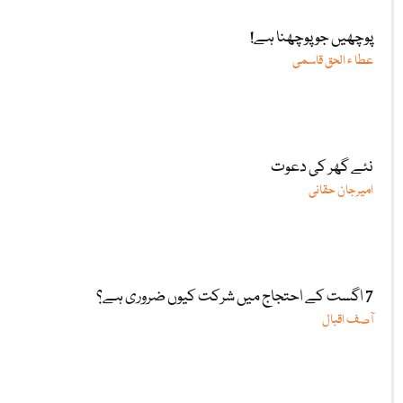
پوچھیں جو پوچھنا ہے!
عطا ء الحق قاسمی
نئے گھر کی دعوت
امیرجان حقانی
7 اگست کے احتجاج میں شرکت کیوں ضروری ہے؟
آصف اقبال