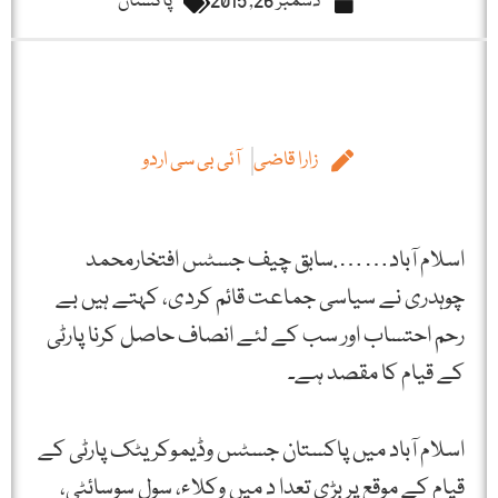
دسمبر 26, 2015
پاکستان
زارا قاضی
آئی بی سی اردو
اسلام آباد…….سابق چیف جسٹس افتخارمحمد
چوہدری نے سیاسی جماعت قائم کردی، کہتے ہیں بے
رحم احتساب اور سب کے لئے انصاف حاصل کرنا پارٹی
کے قیام کا مقصد ہے۔
اسلام آباد میں پاکستان جسٹس وڈیموکریٹک پارٹی کے
قیام کے موقع پر بڑی تعدا د میں وکلاء، سول سوسائٹی،