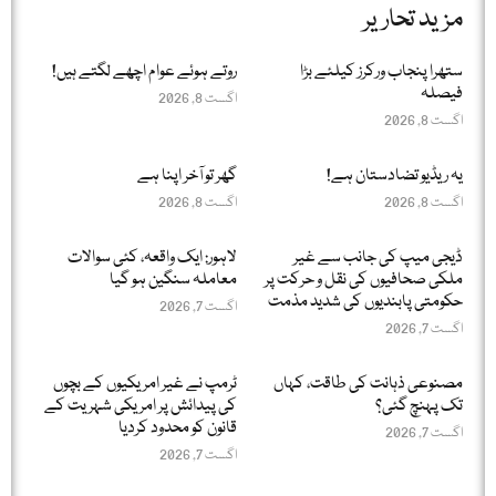
مزید تحاریر
ستھرا پنجاب ورکرز کیلئے بڑا
روتے ہوئے عوام اچھے لگتے ہیں!
فیصلہ
اگست 8, 2026
اگست 8, 2026
یہ ریڈیو تضادستان ہے!
گھر تو آخر اپنا ہے
اگست 8, 2026
اگست 8, 2026
ڈیجی میپ کی جانب سے غیر
لاہور: ایک واقعہ، کئی سوالات
ملکی صحافیوں کی نقل و حرکت پر
معاملہ سنگین ہو گیا
حکومتی پابندیوں کی شدید مذمت
اگست 7, 2026
اگست 7, 2026
مصنوعی ذہانت کی طاقت، کہاں
ٹرمپ نے غیر امریکیوں کے بچوں
تک پہنچ گئی؟
کی پیدائش پر امریکی شہریت کے
قانون کو محدود کردیا
اگست 7, 2026
اگست 7, 2026