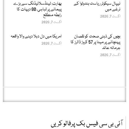
نیپال سیکولر ریاست ہندوتوا کے
بھارت: لینڈسلائیڈنگ سے بڑے
نرغے میں
پیمانے پر تباہی، 80 دیہات کا
رابطہ منطقع
اگست 7, 2026
اگست 7, 2026
بچوں کی ذہنی صحت کو نقصان
امریکا میں دل دہلا دینے والا واقعہ
پہنچانے پر میٹا پر 57 کروڑ ڈالرز کا
اگست 7, 2026
جرمانہ عائد
اگست 7, 2026
آئی بی سی فیس بک پرفالو کریں