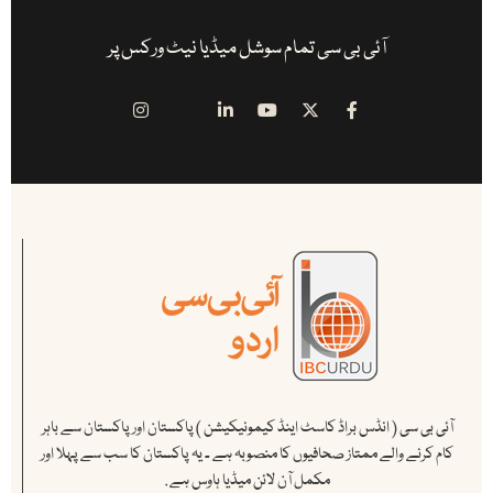
آئی بی سی تمام سوشل میڈیا نیٹ ورکس پر
آئی بی سی ( انڈس براڈ کاسٹ اینڈ کیمونیکیشن ) پاکستان اور پاکستان سے باہر
کام کرنے والے ممتاز صحافیوں کا منصوبہ ہے ۔ یہ پاکستان کا سب سے پہلا اور
مکمل آن لائن میڈیا ہاوس ہے .