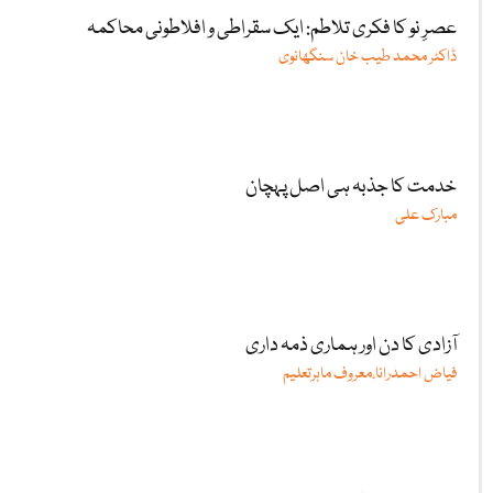
عصرِ نو کا فکری تلاطم: ایک سقراطی و افلاطونی محاکمہ
ڈاکٹر محمد طیب خان سنگھانوی
خدمت کا جذبہ ہی اصل پہچان
مبارک علی
آزادی کا دن اور ہماری ذمہ داری
فیاض احمدرانا،معروف ماہرتعلیم