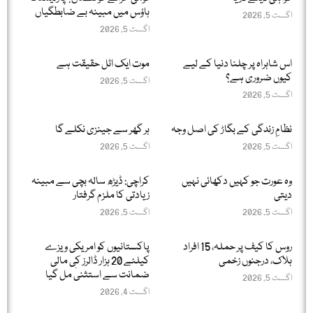
ہاؤس میں مبینہ بے ضابطگیاں
اگست 5, 2026
اگست 5, 2026
اس شاہراہ پر چلنا دنیا کے لیے
موت ایک اٹل حقیقت ہے
کیوں ضروری ہے؟
اگست 5, 2026
اگست 5, 2026
نظامِ زندگی کے بگاڑ کی اصل وجہ
ہر گھر سے جینزی نکلے گا
اگست 5, 2026
اگست 5, 2026
وہ عورت جو کہیں دکھائی نہیں
کراچی: ڈیڑھ سالہ بچی سے مبینہ
دیتی
زیادتی کا ملزم گرفتار
اگست 5, 2026
اگست 5, 2026
روس کا کیف پر حملہ، 15 افراد
پاکستانیوں کو امریکی ویزے
ہلاک، درجنوں زخمی
کیلئے 20 ہزار ڈالرز کی مالی
ضمانت سے استثنیٰ مل گیا
اگست 5, 2026
اگست 4, 2026