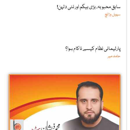
سابق محبوبہ، بڑی بیگم اور نئی دلہن!
سہیل وڑائچ
پارلیمانی نظام کیسے ناکام ہوا؟
حامد میر