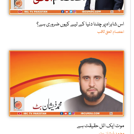
اس شاہراہ پر چلنا دنیا کے لیے کیوں ضروری ہے؟
اعتصام الحق ثاقب
موت ایک اٹل حقیقت ہے
محمد ذیشان بٹ