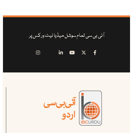
آئی بی سی تمام سوشل میڈیا نیٹ ورکس پر