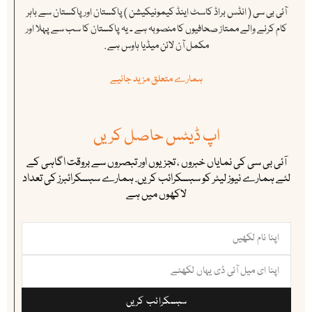
آئی بی سی ( انڈس براڈ کاسٹ اینڈ کیمونیکیشن ) پاکستان اور پاکستان سے باہر
کام کرنے والے ممتاز صحافیوں کا منصوبہ ہے ۔ یہ پاکستان کا سب سے پہلا اور
مکمل آن لائن میڈیا ہاوس ہے .
ہمارے متعلق مزید جانیے
اپ ڈیٹس حاصل کریں
آئی بی سی کی نمایاں خبروں ، تجزیوں اور تبصروں سے بروقت اگاہی کے
لئے ہمارے نیوز لیٹر کو سبسکرائب کریں. ہمارے سبسکرائبرز کی تعداد
لاکھوں میں ہے
سبسکرائب کریں