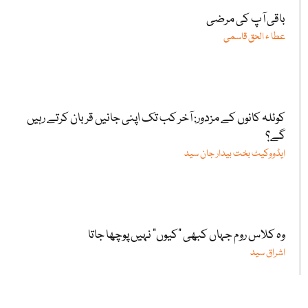
باقی آپ کی مرضی
عطا ء الحق قاسمی
کوئلہ کانوں کے مزدور: آخر کب تک اپنی جانیں قربان کرتے رہیں
گے؟
ایڈووکیٹ بخت بیدار جان سید
وہ کلاس روم جہاں کبھی "کیوں” نہیں پوچھا جاتا
اشراق سید