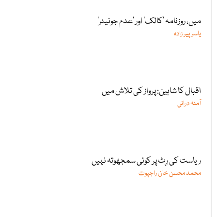
میں، روزنامہ ’کالک‘ اور ’عدم جونیئر‘
یاسر پیر زادہ
اقبال کا شاہین: پرواز کی تلاش میں
آمنہ درانی
ریاست کی رِٹ پر کوئی سمجھوتہ نہیں
محمد محسن خان راجپوت