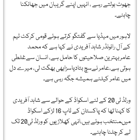
جھوٹ بولتے رہے ، انہیں اپنے گریبان میں جھانکنا
چاہئے۔
لاہور میں میڈیا سے گفتگو کرتے ہوئے قومی کرکٹ ٹیم
کے آل رائونڈر شاہد آفریدی نے کہا ہے کہ محمد
عامربہترین صلاحیتوں کا حامل ہے، انسان سےغلطی
ہوتی ہے،عامر نےسچ بتادیاسزابھی بھگت لی، میرے دل
میں عامر کیلئے ہمیشہ جگہ رہی ہے۔
ورلڈ ٹی 20 کے لئے اسکواڈ کے حوالے سے شاہد آفریدی
کا کہنا تھا کہ پاکستان کے ٹاپ 16 لڑکے اسکواڈ
میںمنتخب ہوئے ہیں،انہی کھلاڑیوں کو ورلڈ ٹی20 تک
لے کر چلنا چاہئے۔