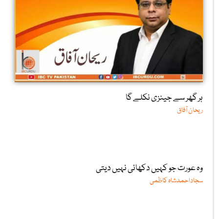
ہر گھر سے جینزی نکلے گا
ریحان آفاق
وہ عورت جو کہیں دکھائی نہیں دیتی
سجاداحمدشاہ کاظمی