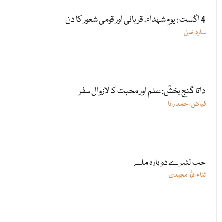
4 اگست : یومِ شہداء، قربانی اور قومی شعور کا دن
سارہ خان
داتا گنج بخشؒ: علم اور محبت کا لازوال سفر
فیاض احمد رانا
جب لٹیرے دوبارہ ملے
ثناء اللّٰہ مجیدی