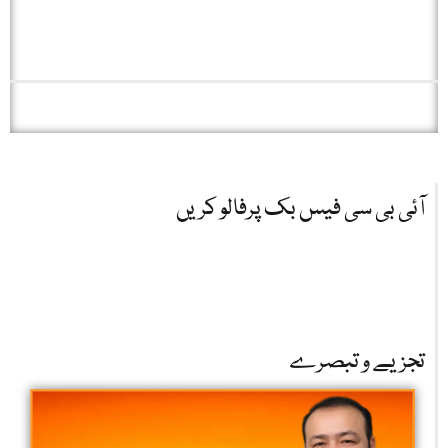
آئی بی سی فیس بک پرفالو کریں
تجزیے و تبصرے