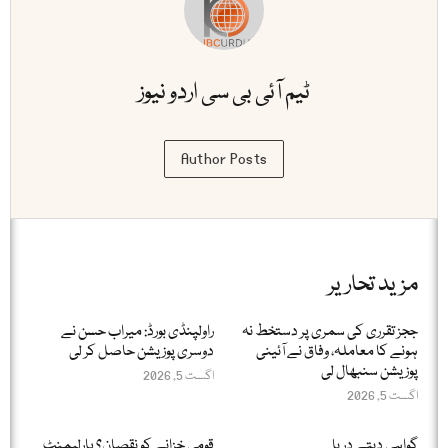
ٹیم آئی بی سی اردو نیوز
Author Posts
مزید تحاریر
ججز تقرری کی سمری پر دستخط نہ
راولپنڈی بورڈ: میراب حسن نے
ہونے کا معاملہ، وفاق نے آئینی
دوسری پوزیشن حاصل کر لی
پوزیشن سنبھال لی
اگست 5, 2026
اگست 5, 2026
گواہی دیتے دریا
قومی خزانے کو نقصان؟ پارلیمنٹ