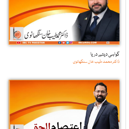
گواہی دیتے دریا
ڈاکٹر محمد طیب خان سنگھانوی