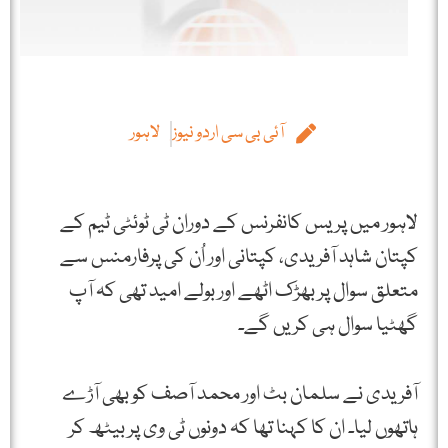
آئی بی سی اردو نیوز
لاہور
لاہور میں پریس کانفرنس کے دوران ٹی ٹوئٹی ٹیم کے
کپتان شاہد آفریدی، کپتانی اور اُن کی پرفارمنس سے
متعلق سوال پر بھڑک اٹھے اور بولے امید تھی کہ آپ
گھٹیا سوال ہی کریں گے۔
آفریدی نے سلمان بٹ اور محمد آصف کو بھی آڑے
ہاتھوں لیا۔ ان کا کہنا تھا کہ دونوں ٹی وی پر بیٹھ کر