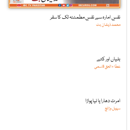
نفسِ امارہ سے نفسِ مطمئنہ تک کا سفر
محمد ذیشان بٹ
بلیاں اور کتے
عطا ء الحق قاسمی
امرت دھارا یا نیا پواڑا
سہیل وڑائچ