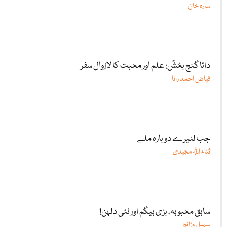
سارہ خان
داتا گنج بخشؒ: علم اور محبت کا لازوال سفر
فیاض احمد رانا
جب لٹیرے دوبارہ ملے
ثناء اللّٰہ مجیدی
سابق محبوبہ، بڑی بیگم اور نئی دلہن!
سہیل وڑائچ