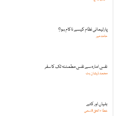
پارلیمانی نظام کیسے ناکام ہوا؟
حامد میر
نفسِ امارہ سے نفسِ مطمئنہ تک کا سفر
محمد ذیشان بٹ
بلیاں اور کتے
عطا ء الحق قاسمی