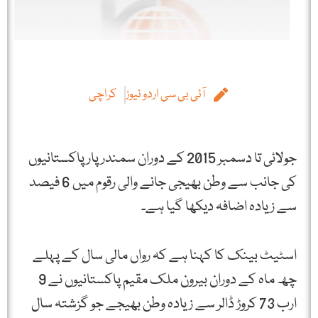
آئی بی سی اردو نیوز
کراچی
جولائی تا دسمبر 2015 کے دوران سمندر پار پاکستانیوں
کی جانب سے وطن بھیجی جانے والی رقوم میں 6 فیصد
سے زیادہ اضافہ دیکھا گیا ہے۔
اسٹیٹ بینک کا کہنا ہے کہ رواں مالی سال کے پہلے
چھ ماہ کے دوران بیرون ملک مقیم پاکستانیوں نے 9
ارب 73 کروڑ ڈالر سے زیادہ وطن بھیجے جو گزشتہ سال