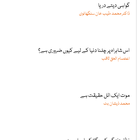
گواہی دیتے دریا
ڈاکٹر محمد طیب خان سنگھانوی
اس شاہراہ پر چلنا دنیا کے لیے کیوں ضروری ہے؟
اعتصام الحق ثاقب
موت ایک اٹل حقیقت ہے
محمد ذیشان بٹ