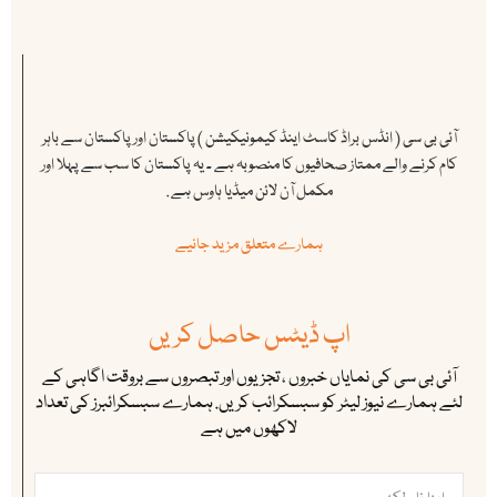
آئی بی سی ( انڈس براڈ کاسٹ اینڈ کیمونیکیشن ) پاکستان اور پاکستان سے باہر
کام کرنے والے ممتاز صحافیوں کا منصوبہ ہے ۔ یہ پاکستان کا سب سے پہلا اور
مکمل آن لائن میڈیا ہاوس ہے .
ہمارے متعلق مزید جانیے
اپ ڈیٹس حاصل کریں
آئی بی سی کی نمایاں خبروں ، تجزیوں اور تبصروں سے بروقت اگاہی کے
لئے ہمارے نیوز لیٹر کو سبسکرائب کریں. ہمارے سبسکرائبرز کی تعداد
لاکھوں میں ہے