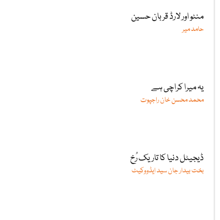
منٹو اور لارڈ قربان حسین
حامد میر
یہ میرا کراچی ہے
محمد محسن خان راجپوت
ڈیجیٹل دنیا کا تاریک رُخ
بخت بیدار جان سید ایڈووکیٹ