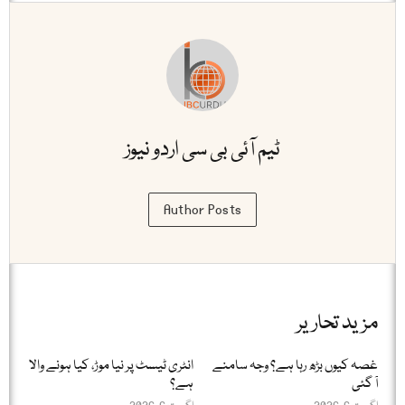
ٹیم آئی بی سی اردو نیوز
Author Posts
مزید تحاریر
غصہ کیوں بڑھ رہا ہے؟ وجہ سامنے
انٹری ٹیسٹ پر نیا موڑ، کیا ہونے والا
آ گئی
ہے؟