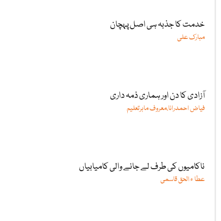
خدمت کا جذبہ ہی اصل پہچان
مبارک علی
آزادی کا دن اور ہماری ذمہ داری
فیاض احمدرانا،معروف ماہرتعلیم
ناکامیوں کی طرف لے جانے والی کامیابیاں
عطا ء الحق قاسمی