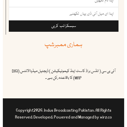
سبسکرائب کریں
ہماری ممبرشپ
آئی بی سی ( انڈس براڈ کاسٹ اینڈ کیمونیکیشن ) ڈیجٹیل میڈیاالائنس (DIGI
MAP) کا باقاعدہ رکن ہے ۔
Copyright2026. Indus Broadcasting Pakistan. All Rights
Reserved. Developed, Powered and Managed by xirz.co