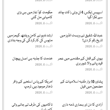
اگست 6, 2026
اگست 6, 2026
اسپیس ایکس: 4 ٹن وزنی راکٹ چاند
حکومت کو آغاز میں ہی بڑی
سے ٹکرا گیا
کامیابی مل گئی
اگست 6, 2026
اگست 6, 2026
عبداللّٰہ شفیق نے ویسٹ انڈیز میں
ارشد ندیم نے کامن ویلتھ گیمز میں
تاریخ رقم کر دی!
مایوس کن کارکردگی کی وجہ بتادی
اگست 6, 2026
اگست 6, 2026
بیوی کے قتل کے مقدمے میں عمر
خدمت کا جذبہ ہی اصل پہچان
قید پانے والا شوہر بری
اگست 6, 2026
اگست 6, 2026
پشاور: 10 ہزار طلبہ اسلامیات کے
امریکا کے پاس اسلحے کے وافر
مضمون میں فیل
ذخائر موجود ہیں، ٹرمپ
اگست 6, 2026
اگست 6, 2026
آزادی کا دن اور ہماری ذمہ داری
ناکامیوں کی طرف لے جانے والی
کامیابیاں