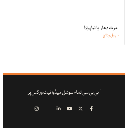
امرت دھارا یا نیا پواڑا
سہیل وڑائچ
آئی بی سی تمام سوشل میڈیا نیٹ ورکس پر