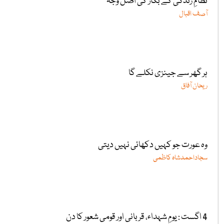
نظامِ زندگی کے بگاڑ کی اصل وجہ
آصف اقبال
ہر گھر سے جینزی نکلے گا
ریحان آفاق
وہ عورت جو کہیں دکھائی نہیں دیتی
سجاداحمدشاہ کاظمی
4 اگست : یومِ شہداء، قربانی اور قومی شعور کا دن