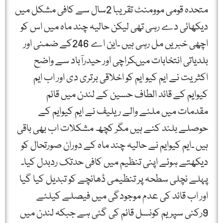
متحدہ قومی موومنٹ تقریبا 2سال سے کافی مشکل میں
دیکھائی دے رہی تھی لیکن حالیہ چند ماہ میں اس کو
اچھی خبریں مل رہی ہیں ۔این اے 246کے ضمنی اور
بلدیاتی انتخابات میںکراچی اور حیدرآباد سے واضح
اکثریت نے ایم کیو ایم کو اخلاقی برتری دی اور اب ایم
کیوایم کے قائد الطاف حسین کے لندن میں قائم
مقدمات میں ملنے والے ریلیف نے ایم کیوایم کے
حوصلے بلند کئے ہیں مگر کچھ مشکلات اب بھی باقی
ہیں ۔ایم کیوایم نے حالیہ چند ماہ کے دوران صورتحال کو
دیکھتے ہوئے اپنی تنظیم میں کافی حدتک ردبدل کیا۔
پہلے نچلی سطحہ پر تنظیمی ڈھانچے کو تبدیل کیا گیا
اور اب قائد کی عدم موجودگی میں فیصلے کیلئے
9رکنی سپریم کونسل قائم کی گئی ہے جبکہ لندن میں