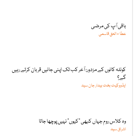
باقی آپ کی مرضی
عطا ء الحق قاسمی
کوئلہ کانوں کے مزدور: آخر کب تک اپنی جانیں قربان کرتے رہیں
گے؟
ایڈووکیٹ بخت بیدار جان سید
وہ کلاس روم جہاں کبھی "کیوں” نہیں پوچھا جاتا
اشراق سید