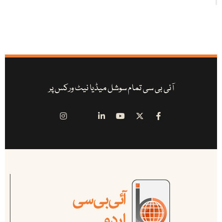
آئی بی سی تمام سوشل میڈیا نیٹ ورکس پر