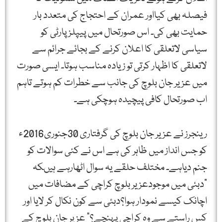
فیصلہ بھی کیااور عمران کے احتجاج کی متعدد بار
حمایت بھی کی۔ اس صورتحال میں پیپلزپارٹی کو
سیاسی لاتعلقی کا اعلان کرنے کے بجائے جرائم سے
لاتعلقی کا اظہار کرتی تو زیادہ مناسب ہوتا۔ ایسی صورت
میں عزیر جان بلوچ کی جانب سے خطرات کم ہوتے تاہم
اب صورتحال کافی پیچیدہ ہوچکی ہے۔
رینجرز نے عزیر جان بلوچ کی گرفتاری 30جنوری2016ء
کو جس انداز میں ظاہر کی ہے اس نے کئی سوالات کو
جنم دیاہے۔ مختلف حلقے یہ سوال اٹھارہے ہیںکہ
”دبئی میں موجودعزیر بلوچ کراچی کے مضافات میں
اچانک کیسے نمودار ہوا؟دبئی سے کون نکال کر لایا اور
کس راستے سے وہ کراچی پہنچے؟” عزیر جان بلوچ کے