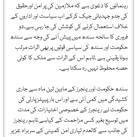
رہنمائوں کا دعویٰ ہے کہ ملازمین کی پر امن اورحقوق
کی جدو جہدہائی جیک کرکے اب سیاست اور اداروں کے
خلاف استعمال کرنے کی کوشش کی جا رہی ہے۔دو
فروری کا سانحہ سندھ میں پیش آنے کی وجہ سے سندھ
حکومت اور سندھ کی سیاسی قوتوں پر بھی اثرات مرتب
ہونا یقینی ہے ،تاہم اس کے اثرات سے ملک کا کوئی
حصہ محفوظ نہیں رہ سکتا ہے۔
سندھ حکومت اوررینجرز کے مابین تین ماہ سے جاری
کشیدگی میں کمی آئی ہے اور اس بار پیپلزپارٹی کی
حکومت نے رینجرز کے خصوصی اختیارات کی مدت
میں توسیع بغیر کسی مزاحمت کے کیاہے،تاہم رینجرز
کی جانب سے کالعدم لیاری امن کمیٹی کے سربراہ عزیر