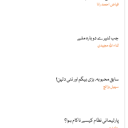
فیاض احمد رانا
جب لٹیرے دوبارہ ملے
ثناء اللّٰہ مجیدی
سابق محبوبہ، بڑی بیگم اور نئی دلہن!
سہیل وڑائچ
پارلیمانی نظام کیسے ناکام ہوا؟
حامد میر