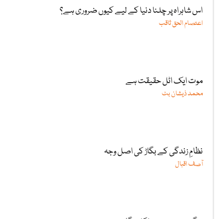
اس شاہراہ پر چلنا دنیا کے لیے کیوں ضروری ہے؟
اعتصام الحق ثاقب
موت ایک اٹل حقیقت ہے
محمد ذیشان بٹ
نظامِ زندگی کے بگاڑ کی اصل وجہ
آصف اقبال