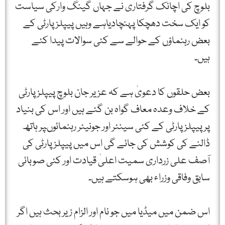
بلوچ کی اچانک گرفتاری نے جہاں گینگ وارکی سیاست
کو ایک سخت دھچکا پہنچادیاہے وہیں پیپلزپارٹی کے
بعض رہنماؤں کے حوالے سے کئی سوالات پیدا کئے
ہیں۔
بعض حلقوں کا دعویٰ ہے کہ عزیر جان بلوچ پیپلزپارٹی
کے خلاف وعدہ معاف گواہ بن گئے ہیں اور اس کی بنیاد
پر پیپلزپارٹی کے کئی سینئر اور جونیئر رہنمائوںپر ہاتھ
ڈالنے کی کوشش کی جائے گی اس میں پیپلزپارٹی کی
آصف علی زرداری سمیت اعلیٰ قیادت اور کئی صوبائی
سابق وفاقی وزراء بھی ہوسکتے ہیں۔
اس ضمن میں میڈیا میں جو نام اور الزام زیر بحث ہیں اگر