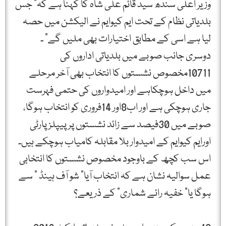
وزیر اعلیٰ سندھ سید قائم علی شاہ کا کہنا ہے کہ” جس
بلدیاتی نظام کے تحت ایم کیوایم نے الیکشن میں حصہ
لیا ہے اسی کے مطابق اختیارات بھی ملیں گے” ۔
دوسری جانب صوبے میں بلدیاتی اداروں کی
10711مخصوص نشستوں کا انتخاب بھی آخر مرحلے
میں داخل ہوچکاہے اور امیدواروں کی حتمی فہرست
جاری ہوچکی ہے اور اب8اور 14فروری کو انتخاب ہوگا،
صوبے میں 30فیصد سے زائد نشستوں پر پیپلزپارٹی
اورایم کیوایم کے امیدوار بلا مقابلہ کامیاب ہوچکے ہیں۔
اس سب کچھ کے باوجود مخصوص نشستوں کا انتخابی
عمل سوالیہ نشان ہے کہ انتخاب آیا” شو آف ہینڈ ” سے
ہوگا یا” خفیہ رائے شماری” کے ذریعے؟