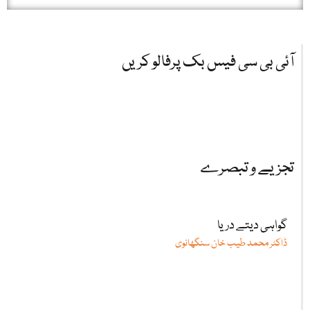
آئی بی سی فیس بک پرفالو کریں
تجزیے و تبصرے
گواہی دیتے دریا
ڈاکٹر محمد طیب خان سنگھانوی