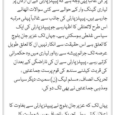
پر کی غالباً یہی وجہ ہے کہ پیپلزپارٹی کے ان ارکان پر
لیاری گینگ وار کے حوالے سے کئی سوالات اٹھائے
جارہے ہیں۔ پیپلزپارٹی کی جانب سے غالباً پہلی مرتبہ
اس طرح لاتعلقی کا اظہارہے جو پیپلزپارٹی کی ایک
سیاسی غلطی ہوسکتی ہے۔ جہاں تک عزیر جان بلوچ
کا تعلق ہے اس حقیقت سے انکار نہیں ان کا تعلق طویل
عرصہ تک جرائم پیشہ سے رہااور لیاری میں وہ حکمرانی
کرتے رہے ۔ پیپلزپارٹی سے ان کی ناراضگی کے بعدان
کی قربت کیلئے سندھ کی قوم پرست جماعتوں ،
تحریک انصاف، مسلم لیگ (ن) سمیت دیگر سیاسی
ومذہبی جماعتوں نے بھی تگ دو کی،
یہاں تک کہ عزیر جان بلوچ نے پیپلزپارٹی سے بغاوت کا
اعلان کرتے ہوئے تحریک انصاف میں شمولیت کا