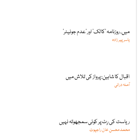
میں، روزنامہ ’کالک‘ اور ’عدم جونیئر‘
یاسر پیر زادہ
اقبال کا شاہین: پرواز کی تلاش میں
آمنہ درانی
ریاست کی رِٹ پر کوئی سمجھوتہ نہیں
محمد محسن خان راجپوت