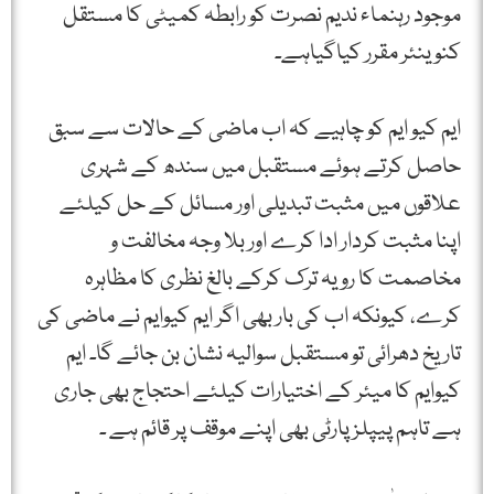
موجود رہنماء ندیم نصرت کو رابطہ کمیٹی کا مستقل
کنوینئر مقرر کیاگیاہے۔
ایم کیو ایم کو چاہیے کہ اب ماضی کے حالات سے سبق
حاصل کرتے ہوئے مستقبل میں سندھ کے شہری
علاقوں میں مثبت تبدیلی اور مسائل کے حل کیلئے
اپنا مثبت کردار ادا کرے اور بلا وجہ مخالفت و
مخاصمت کا رویہ ترک کرکے بالغ نظری کا مظاہرہ
کرے، کیونکہ اب کی بار بھی اگر ایم کیوایم نے ماضی کی
تاریخ دھرائی تو مستقبل سوالیہ نشان بن جائے گا۔ ایم
کیوایم کا میئر کے اختیارات کیلئے احتجاج بھی جاری
ہے تاہم پیپلزپارٹی بھی اپنے موقف پر قائم ہے ۔