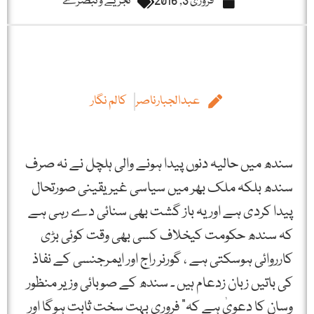
فروری 3, 2016
تجزیے و تبصرے
عبدالجبارناصر
کالم نگار
سندھ میں حالیہ دنوں پیدا ہونے والی ہلچل نے نہ صرف
سندھ بلکہ ملک بھر میں سیاسی غیر یقینی صورتحال
پیدا کردی ہے اور یہ باز گشت بھی سنائی دے رہی ہے
کہ سندھ حکومت کیخلاف کسی بھی وقت کوئی بڑی
کارروائی ہوسکتی ہے ، گورنر راج اور ایمرجنسی کے نفاذ
کی باتیں زبان زدعام ہیں ۔ سندھ کے صوبائی وزیر منظور
وسان کا دعویٰ ہے کہ” فروری بہت سخت ثابت ہوگا اور