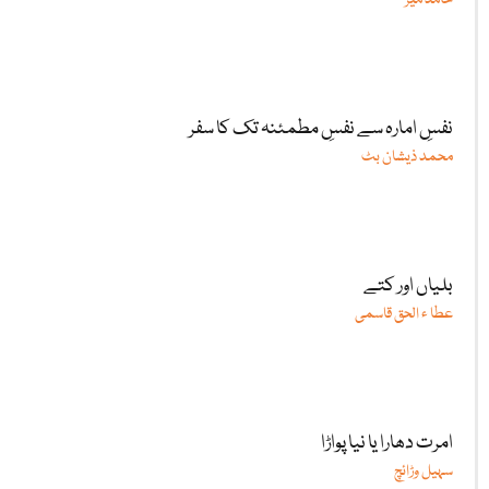
نفسِ امارہ سے نفسِ مطمئنہ تک کا سفر
محمد ذیشان بٹ
بلیاں اور کتے
عطا ء الحق قاسمی
امرت دھارا یا نیا پواڑا
سہیل وڑائچ