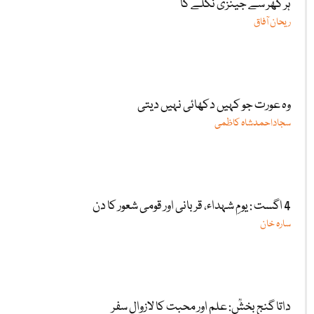
ہر گھر سے جینزی نکلے گا
ریحان آفاق
وہ عورت جو کہیں دکھائی نہیں دیتی
سجاداحمدشاہ کاظمی
4 اگست : یومِ شہداء، قربانی اور قومی شعور کا دن
سارہ خان
داتا گنج بخشؒ: علم اور محبت کا لازوال سفر