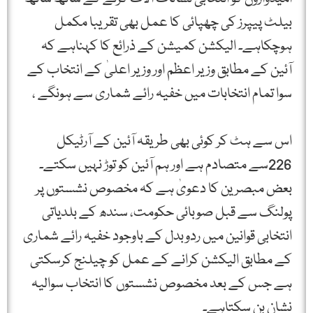
بیلٹ پیپرز کی چھپائی کا عمل بھی تقریبا مکمل
ہوچکاہے۔ الیکشن کمیشن کے ذرائع کا کہناہے کہ
آئین کے مطابق وزیر اعظم اور وزیر اعلیٰ کے انتخاب کے
سوا تمام انتخابات میں خفیہ رائے شماری سے ہونگے ،
اس سے ہٹ کر کوئی بھی طریقہ آئین کے آرٹیکل
226سے متصادم ہے اور ہم آئین کو توڑ نہیں سکتے۔
بعض مبصرین کا دعویٰ ہے کہ مخصوص نشستوں پر
پولنگ سے قبل صوبائی حکومت، سندھ کے بلدیاتی
انتخابی قوانین میں ردوبدل کے باوجود خفیہ رائے شماری
کے مطابق الیکشن کرانے کے عمل کو چیلنج کرسکتی
ہے جس کے بعد مخصوص نشستوں کا انتخاب سوالیہ
نشان بن سکتاہے۔