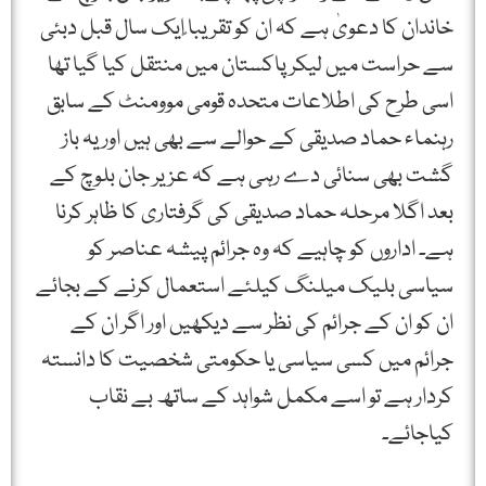
خاندان کا دعویٰ ہے کہ ان کو تقریبا ًایک سال قبل دبئی
سے حراست میں لیکر پاکستان میں منتقل کیا گیا تھا
اسی طرح کی اطلاعات متحدہ قومی موومنٹ کے سابق
رہنماء حماد صدیقی کے حوالے سے بھی ہیں اور یہ باز
گشت بھی سنائی دے رہی ہے کہ عزیر جان بلوچ کے
بعد اگلا مرحلہ حماد صدیقی کی گرفتاری کا ظاہر کرنا
ہے۔ اداروں کو چاہیے کہ وہ جرائم پیشہ عناصر کو
سیاسی بلیک میلنگ کیلئے استعمال کرنے کے بجائے
ان کو ان کے جرائم کی نظر سے دیکھیں اور اگر ان کے
جرائم میں کسی سیاسی یا حکومتی شخصیت کا دانستہ
کردار ہے تو اسے مکمل شواہد کے ساتھ بے نقاب
کیاجائے۔