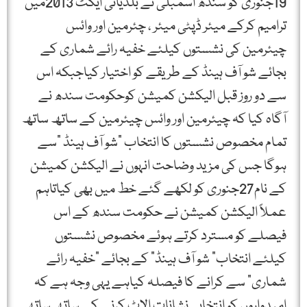
19جنوری کو سندھ اسمبلی نے بلدیاتی ایکٹ 2013میں
ترامیم کرکے میئر ڈپٹی میئر ، چئرمین اور وائس
چیئرمین کی نشستوں کیلئے خفیہ رائے شماری کے
بجائے شو آف ہینڈ کے طریقے کو اختیار کیاجبکہ اس
سے دو روز قبل الیکشن کمیشن کوحکومت سندھ نے
آگاہ کیا کہ چیئرمین اور وائس چیئرمین کے ساتھ ساتھ
تمام مخصوص نشستوں کا انتخاب ”شو آف ہینڈ ”سے
ہوگا جس کی مزید وضاحت انہوں نے الیکشن کمیشن
کے نام27جنوری کو لکھے گئے خط میں بھی کیاتاہم
عملاً الیکشن کمیشن نے حکومت سندھ کے اس
فیصلے کو مسترد کرتے ہوئے مخصوص نشستوں
کیلئے انتخاب” شو آف ہینڈ” کے بجائے ”خفیہ رائے
شماری” سے کرانے کا فیصلہ کیاہے یہی وجہ ہے کہ
امیدواروں کو انتخابی نشانات الاٹ کرنے کے ساتھ ساتھ