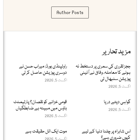
Author Posts
مزید تحاریر
ججز تقرری کی سمری پر دستخط نہ
راولپنڈی بورڈ: میراب حسن نے
ہونے کا معاملہ، وفاق نے آئینی
دوسری پوزیشن حاصل کر لی
پوزیشن سنبھال لی
اگست 5, 2026
اگست 5, 2026
گواہی دیتے دریا
قومی خزانے کو نقصان؟ پارلیمنٹ
ہاؤس میں مبینہ بے ضابطگیاں
اگست 5, 2026
اگست 5, 2026
اس شاہراہ پر چلنا دنیا کے لیے
موت ایک اٹل حقیقت ہے
کیوں ضروری ہے؟
اگست 5, 2026