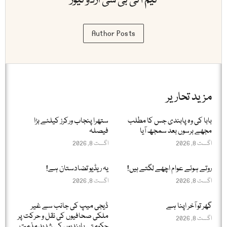
ٹیم آئی بی سی اردو نیوز
Author Posts
مزید تحاریر
بابا کی وہ پابندی جس کا مطلب
ستھرا پنجاب ورکرز کیلئے بڑا
مجھے برسوں بعد سمجھ آیا
فیصلہ
اگست 8, 2026
اگست 8, 2026
روتے ہوئے عوام اچھے لگتے ہیں!
یہ ریڈیو تضادستان ہے!
اگست 8, 2026
اگست 8, 2026
گھر تو آخر اپنا ہے
ڈیجی میپ کی جانب سے غیر
ملکی صحافیوں کی نقل و حرکت پر
اگست 8, 2026
حکومتی پابندیوں کی شدید مذمت