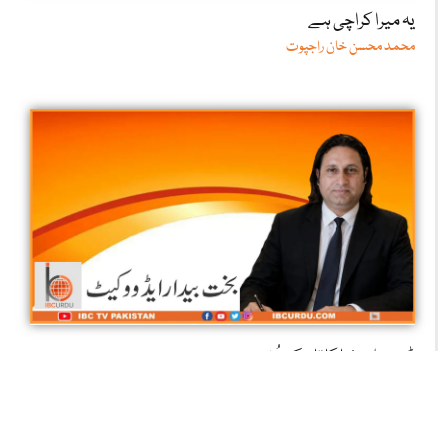
یہ میرا کراچی ہے
محمد محسن خان راجپوت
ڈیجیٹل دنیا کا تاریک رُخ
بخت بیدار جان سید ایڈووکیٹ