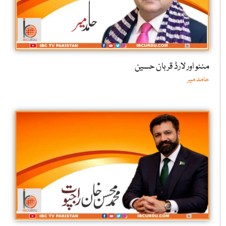
منٹو اور لارڈ قربان حسین
حامد میر