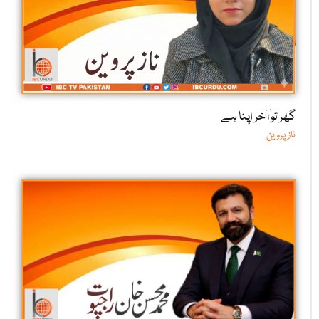
گھر تو آخر اپنا ہے
ناز پروین