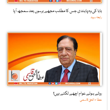
بابا کی وہ پابندی جس کا مطلب مجھے برسوں بعد سمجھ آیا
رابعہ سید
روتے ہوئے عوام اچھے لگتے ہیں!
عطا ء الحق قاسمی