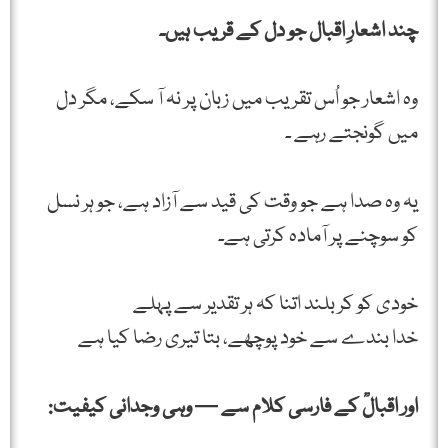
چند اشعارِ اقبال جو دل کے قریب ہیں۔
وہ اشعار جو اُس تقریب میں زبان پر نہ آ سکے، مگر دل
میں گونجتے رہے ۔
یہ وہ صدا ہے جو وقت کی قید سے آزاد ہے، جو ہر نسل
کو سوچنے پر آمادہ کرتی ہے۔
خودی کو کر بلند اتنا کہ ہر تقدیر سے پہلے
خدا بندے سے خود پوچھے، بتا تیری رضا کیا ہے
اور اقبالؒ کے فارسی کلام سے — وہی وجدانی کیفیت: