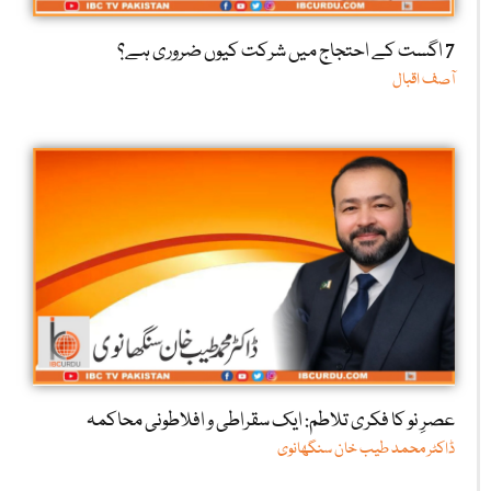
7 اگست کے احتجاج میں شرکت کیوں ضروری ہے؟
آصف اقبال
عصرِ نو کا فکری تلاطم: ایک سقراطی و افلاطونی محاکمہ
ڈاکٹر محمد طیب خان سنگھانوی