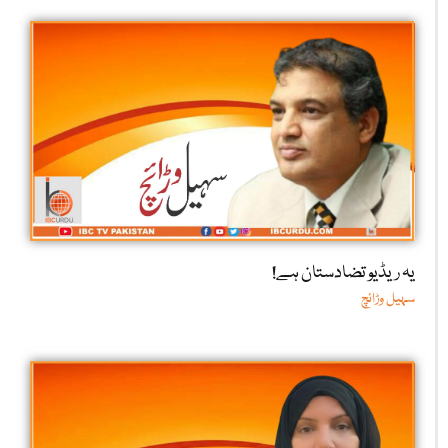
یہ ریڈیو تضادستان ہے!
سہیل وڑائچ