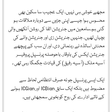
مجھے خوشی ہی نہیں، ایک عجیب سا سکون بھی
محسوس ہوا جیسے اپنی جڑوں سے دوبارہ ملاقات ہو
گئی ہو۔سامعین میں جنریشن الفا کی روشن آنکھوں والی
بچیاں تھیں، جنہیں جنریشن زی اور جنریشن وائے کی
محنتی اساتذہ نے رہنمائی دی، اور ان سب کے پیچھے
جنریشن ایکس کی باوقار، باحوصلہ پرنسپل پروفیسر
آسیہ ملک (آسیہ رفیق) کی قیادت جگمگا رہی تھی ۔
ایک ایسی پرنسپل جو نہ صرف انتظامی لحاظ سے
مضبوط ہیں بلکہ ایک سابق ICBian اور ICGian ہونے
کے ناتے ادارے کی روح کو بخوبی سمجھتی ہیں۔