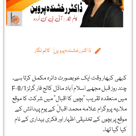
ڈاکٹر رخشندہ پروین
کالم نگار
کبھی کبھار وقت ایک خوبصورت دائرہ مکمل کرتا ہے۔
چند روز قبل مجھے اسلام آباد ماڈل کالج فار گرلز F-8/1
میں منعقدہ تقریب "بچوں کا اقبال” میں شرکت کا موقع
ملا۔یہ پروگرام علامہ محمد اقبالؒ کے یومِ پیدائش کے
موقع پر بچوں کے تخلیقی اظہار اور فکری بیداری کے نام
کیا گیا تھا۔