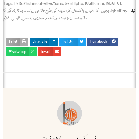
Tags:
DrRakhshindaReflections
,
GenAlpha
,
ICGAlumni
,
IMCGF81
,
IqbalDay
,
بچوں_کا_اقبال
,
پاکستان کو مدینہ کی طرح فلاحی ریاست بنانا زندگی کا
مقصد ہے: وزیراعظم
,
تعلیم
,
خودی
,
رہنمائی
,
فارسی
,
کلام
Print
LinkedIn
Twitter
Facebook
WhatsApp
Email