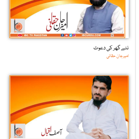
نئے گھر کی دعوت
امیرجان حقانی