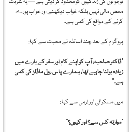
نوجوانوں کی زندگیوں کو محدود کر دیتی ہے — یہ غربت
محض مالی نہیں بلکہ خواب دیکھنے اور خواب پورے
کرنے کے مواقع کی کمی ہے۔
پروگرام کے بعد چند اساتذہ نے محبت سے کہا:
"ڈاکٹر صاحبہ، آپ کو اپنے کام اور سفر کے بارے میں
زیادہ بولنا چاہیے تھا، ہمارے پاس رول ماڈلز کی کمی
ہے۔”
میں مسکرائی اور نرمی سے کہا:
"موازنہ کس سے؟ اور کیوں؟”