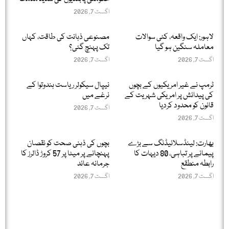
اگست 7, 2026
لاہور: ایک واقعہ، کئی سوالات
مصنوعی ذہانت کی طاقت، کہاں
معاملہ سنگین ہو گیا
تک پہنچ گئی؟
اگست 7, 2026
اگست 7, 2026
ٹرمپ نے غیر امریکیوں کے بچوں
نیپال سیکولر ریاست ہندوتوا کے
کی پیدائش پر امریکی شہریت کے
نرغے میں
قانون کو محدود کردیا
اگست 7, 2026
اگست 7, 2026
بھارت: لینڈسلائیڈنگ سے بڑے
بچوں کی ذہنی صحت کو نقصان
پیمانے پر تباہی، 80 دیہات کا
پہنچانے پر میٹا پر 57 کروڑ ڈالرز کا
رابطہ منطقع
جرمانہ عائد
اگست 7, 2026
اگست 7, 2026