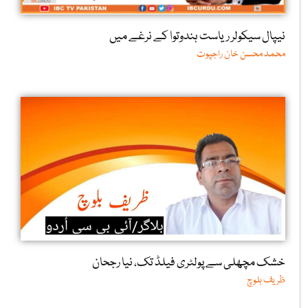
نیپال سیکولر ریاست ہندوتوا کے نرغے میں
محمد محسن خان راجپوت
خشک مچھلی سے پولٹری فیلڈ تک، نیا رجحان
ظریف بلوچ