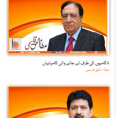
ناکامیوں کی طرف لے جانے والی کامیابیاں
عطا ء الحق قاسمی