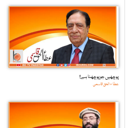
پوچھیں جو پوچھنا ہے!
عطا ء الحق قاسمی