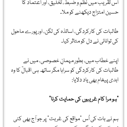
اس تقریب میں نظم و ضبط، تخلیق، اور اعتماد کا
حسین امتزاج دیکھنے کو ملا۔
طالبات کی کارکردگی، اساتذہ کی لگن، اور پورے ماحول
کی توانائی نے دل کو متاثر کیا۔
اپنے خطاب میں، بطورِ مہمانِ خصوصی، میں نے
طالبات کی کارکردگی کو سراہا مگر ساتھ ہی اقبالؒ کا وہ
ابدی پیغام بھی یاد دلایا:
"ہو مرا کام غریبوں کی حمایت کرنا”
ہم نے بات کی اُس "مواقع کی غربت” پر جو آج بھی کئی