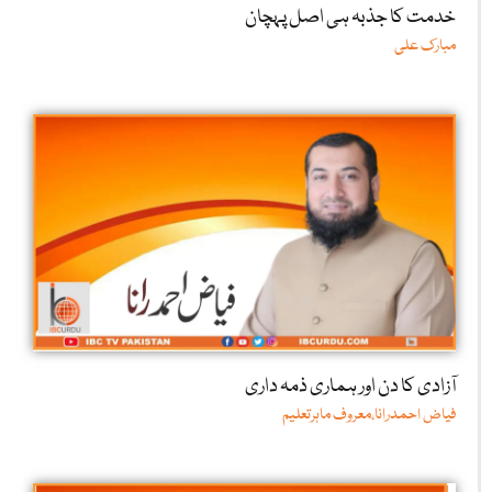
خدمت کا جذبہ ہی اصل پہچان
مبارک علی
آزادی کا دن اور ہماری ذمہ داری
فیاض احمدرانا،معروف ماہرتعلیم