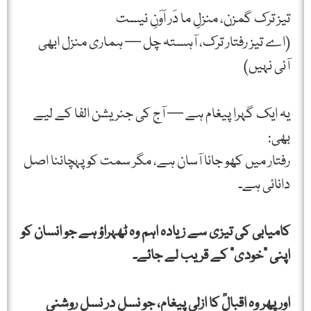
تیز ترک گمزن، منزلِ ما دَر اَوَنِ نیست
(اے تیز رفتار ترک، آہستہ چل — ہماری منزل ابھی
آئی نہیں)
یہ ایک گہرا پیغام ہے — آج کی جنریشن الفا کے لیے
بھی:
رفتار میں کھو جانا آسان ہے، مگر سمت کو پہچاننا اصل
دانائی ہے۔
کامیابی کی تیزی سے زیادہ اہم وہ ٹھہراؤ ہے جو انسان کو
اپنی “خودی” کے قریب لے جائے۔
اور پھر وہ اقبالؒ کا ازلی پیغام، جو نسل در نسل روشنی