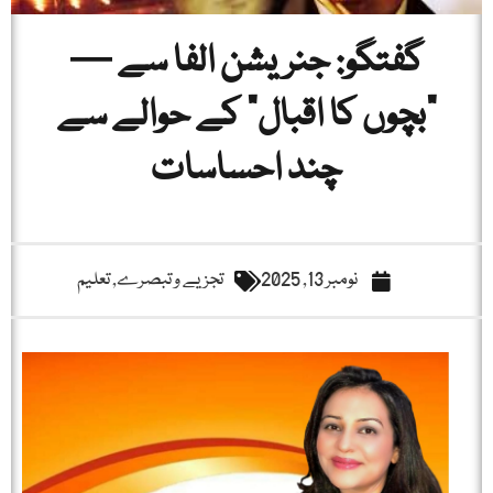
گفتگو: جنریشن الفا سے —
"بچوں کا اقبال” کے حوالے سے
چند احساسات
نومبر 13, 2025
تجزیے و تبصرے
,
تعلیم