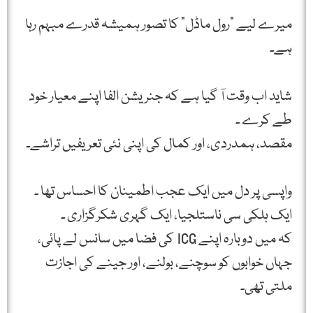
میرے لیے "رول ماڈل” کا تصور ہمیشہ قدرے مبہم رہا
ہے۔
شاید اب وقت آ گیا ہے کہ جنریشن الفا اپنے معیار خود
طے کرے ۔
مقصد، ہمدردی، اور کمال کی اپنی نئی تعریفیں تراشے۔
واپسی پر دل میں ایک عجب اطمینان کا احساس تھا ۔
ایک ہلکی سی ناستلجیا، ایک گہری شکرگزاری ۔
کہ میں دوبارہ اپنے ICG کی فضا میں سانس لے پائی،
جہاں خوابوں کو سوچنے، بولنے، اور جینے کی اجازت
ملتی تھی۔