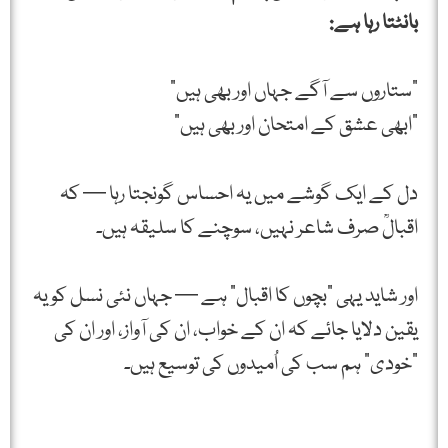
بانٹتا رہا ہے:
"ستاروں سے آگے جہاں اور بھی ہیں”
"ابھی عشق کے امتحان اور بھی ہیں”
دل کے ایک گوشے میں یہ احساس گونجتا رہا — کہ
اقبالؒ صرف شاعر نہیں، سوچنے کا سلیقہ ہیں۔
اور شاید یہی “بچوں کا اقبال” ہے — جہاں نئی نسل کو یہ
یقین دلایا جائے کہ ان کے خواب، ان کی آواز، اور ان کی
"خودی” ہم سب کی اُمیدوں کی توسیع ہیں۔