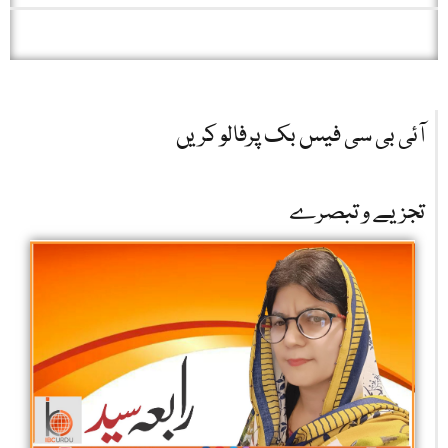
آئی بی سی فیس بک پرفالو کریں
تجزیے و تبصرے