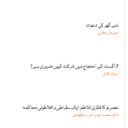
نئے گھر کی دعوت
امیرجان حقانی
7 اگست کے احتجاج میں شرکت کیوں ضروری ہے؟
آصف اقبال
عصرِ نو کا فکری تلاطم: ایک سقراطی و افلاطونی محاکمہ
ڈاکٹر محمد طیب خان سنگھانوی