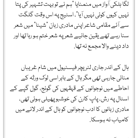
لگا ہلکی آواز میں منمنایا "ہم نے تو بہت تشہیر کی پتا
نہیں کیوں کوئی نہیں آیا”، اسٹیج پہ اس وقت گلگت
سے آئے مقامی شاعر اپنی مادری زبان "شینا” میں شعر
سنا رہے تھے یقین جانیے شعر پہ شعر ختم ہو رہا تھا اور
داد دینے والا مجمع نہ تھا.
ہال کے اندر جاری لٹریچر فیسٹیول میں شام غریباں
منائی جارہی تھی مگر ہال کے باہر اسی لوک ورثہ کے
احاطے میں نوجوانوں کے قہقہوں کی گونج، گول گپے کے
اسٹال پہ رش، پاپ کارن کی خوشبو پھیلی ہوئی تھی،
مادری زبانوں کا ادب نوجوانوں کو ہال کے اندر لانے میں
کامیاب نہ ہوسکا.