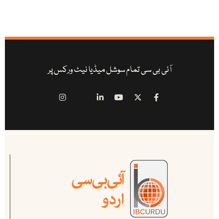
آئی بی سی تمام سوشل میڈیا نیٹ ورکس پر