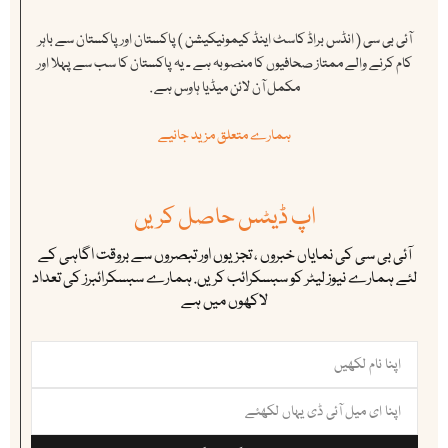
آئی بی سی ( انڈس براڈ کاسٹ اینڈ کیمونیکیشن ) پاکستان اور پاکستان سے باہر
کام کرنے والے ممتاز صحافیوں کا منصوبہ ہے ۔ یہ پاکستان کا سب سے پہلا اور
مکمل آن لائن میڈیا ہاوس ہے .
ہمارے متعلق مزید جانیے
اپ ڈیٹس حاصل کریں
آئی بی سی کی نمایاں خبروں ، تجزیوں اور تبصروں سے بروقت اگاہی کے
لئے ہمارے نیوز لیٹر کو سبسکرائب کریں. ہمارے سبسکرائبرز کی تعداد
لاکھوں میں ہے