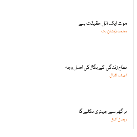
موت ایک اٹل حقیقت ہے
محمد ذیشان بٹ
نظامِ زندگی کے بگاڑ کی اصل وجہ
آصف اقبال
ہر گھر سے جینزی نکلے گا
ریحان آفاق