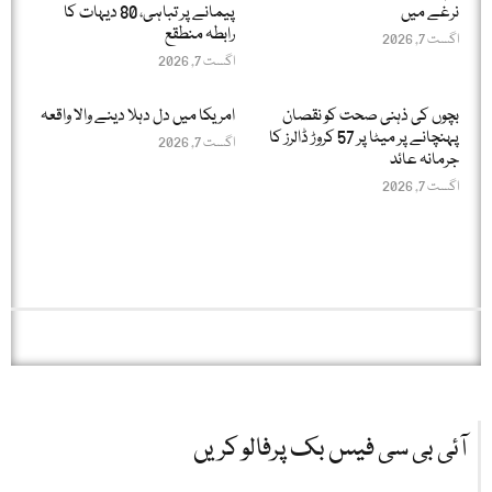
نرغے میں
پیمانے پر تباہی، 80 دیہات کا
رابطہ منطقع
اگست 7, 2026
اگست 7, 2026
بچوں کی ذہنی صحت کو نقصان
امریکا میں دل دہلا دینے والا واقعہ
پہنچانے پر میٹا پر 57 کروڑ ڈالرز کا
اگست 7, 2026
جرمانہ عائد
اگست 7, 2026
آئی بی سی فیس بک پرفالو کریں