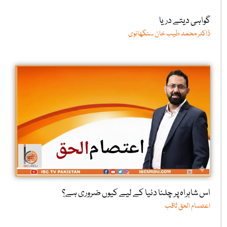
گواہی دیتے دریا
ڈاکٹر محمد طیب خان سنگھانوی
اس شاہراہ پر چلنا دنیا کے لیے کیوں ضروری ہے؟
اعتصام الحق ثاقب