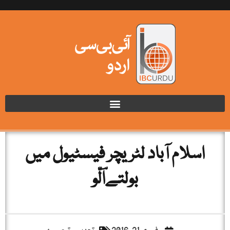
اسلام آباد لٹریچر فیسٹیول میں
بولتےاؔلّو