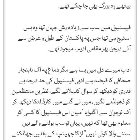
بیٹھے وہ بزرگ بھی جا چکے تھے.
فیسٹیول میں سب سے زیادہ رش جہاں تھا وہ بس
اسٹیج ہی تھا جس پہ پاکستان کے طول و عرض سے
آئے درجن بھر مقامی ادیب موجود تھے.
ادب میرے دل میں بسا ہے مگر دماغ پہ اک ناہنجار
صحافی کا قبضہ ہے ادبی فیسٹیول کی حد درجہ بے
قدری کو دیکھ کر سوال کلبلانے لگے، نظریں منتظمین
کو ڈھونڈنے لگیں، میں نے گلے میں کارڈ لٹکا دیکھ کر
اک نوجوان سے اگلوایا "میاں اس فیسٹیول کا کسی کو
معلوم بھی تھا کہ نہیں، یہاں تو سب بولنے والے ہیں
سننے والا کوئی نہیں” لڑکا جھینپ کے بغلیں جھانکنے