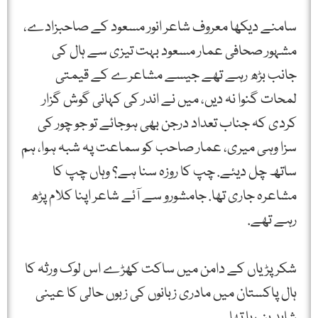
سامنے دیکھا معروف شاعر انور مسعود کے صاحبزادے،
مشہور صحافی عمار مسعود بہت تیزی سے ہال کی
جانب بڑھ رہے تھے جیسے مشاعرے کے قیمتی
لمحات گنوا نہ دیں، میں نے اندر کی کہانی گوش گزار
کردی کہ جناب تعداد درجن بھی ہوجائے تو جو چور کی
سزا وہی میری، عمار صاحب کو سماعت پہ شبہ ہوا، ہم
ساتھ چل دیئے. چپ کا روزہ سنا ہے؟ وہاں چپ کا
مشاعرہ جاری تھا. جامشورو سے آئے شاعر اپنا کلام پڑھ
رہے تھے.
شکر پڑیاں کے دامن میں ساکت کھڑے اس لوک ورثہ کا
ہال پاکستان میں مادری زبانوں کی زبوں حالی کا عینی
شاہد بن رہا تھا.