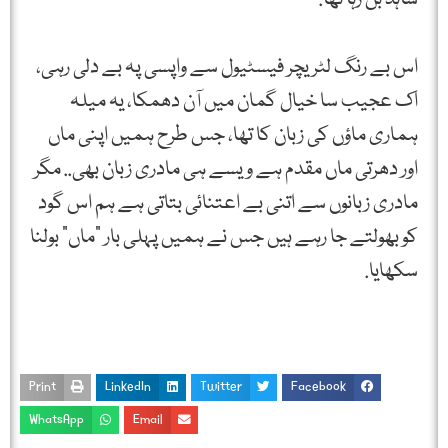
اس بے رنگ لٹریچر فیسٹیول سے واپسی پہ بے دلی رہی،
اک عجیب سا خیال گمان میں آن دھمکا، یہ میلہ
ہماری ماؤں کی زبان کا تھا، جس طرح ہمیں اپنی ماں
اور دھرتی ماں مقدم ہے ویسے ہی مادری زبان بھی.. مگر
مادری زبانوں سے اتنی بے اعتنائی بتاتی ہے ہم اس گود
کو بھولتے جا رہے ہیں جس نے ہمیں پہلی بار "ماں” بولنا
سکھایا.
Print
LinkedIn
Twitter
Facebook
WhatsApp
Email