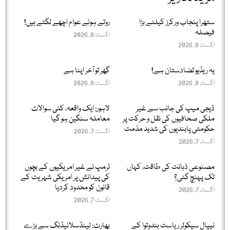
ستھرا پنجاب ورکرز کیلئے بڑا
روتے ہوئے عوام اچھے لگتے ہیں!
فیصلہ
اگست 8, 2026
اگست 8, 2026
یہ ریڈیو تضادستان ہے!
گھر تو آخر اپنا ہے
اگست 8, 2026
اگست 8, 2026
ڈیجی میپ کی جانب سے غیر
لاہور: ایک واقعہ، کئی سوالات
ملکی صحافیوں کی نقل و حرکت پر
معاملہ سنگین ہو گیا
حکومتی پابندیوں کی شدید مذمت
اگست 7, 2026
اگست 7, 2026
مصنوعی ذہانت کی طاقت، کہاں
ٹرمپ نے غیر امریکیوں کے بچوں
تک پہنچ گئی؟
کی پیدائش پر امریکی شہریت کے
قانون کو محدود کردیا
اگست 7, 2026
اگست 7, 2026
نیپال سیکولر ریاست ہندوتوا کے
بھارت: لینڈسلائیڈنگ سے بڑے