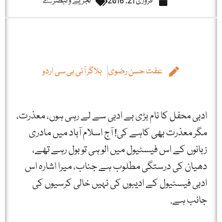
فروری 21, 2016
تجزیے و تبصرے
عفت حسن رضوی
بلاگر آئی بی سی اردو
ادبی محفل کا نام بڑی بے ادبی سے لے رہی ہوں، معذرت،
مگر معذرت بھی کاہے کی! آج اسلام آباد میں مادری
زبانوں کے اس فیسٹیول میں الو ہی تو بول رہے تھے،
دھیان کی درستگی مطلوب ہے جناب، میرا اشارہ اس
ادبی فیسٹیول کے ادیبوں کی نہیں خالی کرسیوں کی
جانب ہے.