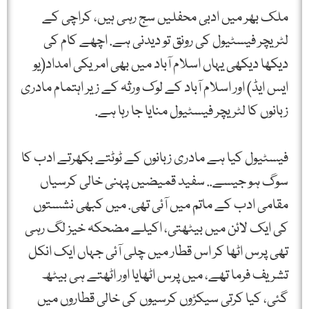
ملک بھر میں ادبی محفلیں سج رہی ہیں، کراچی کے
لٹریچر فیسٹیول کی رونق تو دیدنی ہے. اچھے کام کی
دیکھا دیکھی یہاں اسلام آباد میں بھی امریکی امداد(یو
ایس ایڈ) اور اسلام آباد کے لوک ورثہ کے زیر اہتمام مادری
زبانوں کا لٹریچر فیسٹیول منایا جا رہا ہے.
فیسٹیول کیا ہے مادری زبانوں کے ٹوٹتے بکھرتے ادب کا
سوگ ہو جیسے.. سفید قمیضیں پہنی خالی کرسیاں
مقامی ادب کے ماتم میں آئی تھی. میں کبھی نشستوں
کی ایک لائن میں بیٹھتی، اکیلے مضحکہ خیز لگ رہی
تھی پرس اٹھا کر اس قطار میں چلی آئی جہاں ایک انکل
تشریف فرما تھے، میں پرس اٹھایا اور اٹھتے ہی بیٹھ
گئی، کیا کرتی سیکڑوں کرسیوں کی خالی قطاروں میں