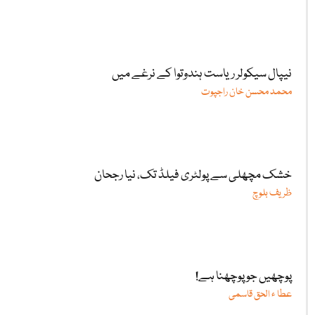
نیپال سیکولر ریاست ہندوتوا کے نرغے میں
محمد محسن خان راجپوت
خشک مچھلی سے پولٹری فیلڈ تک، نیا رجحان
ظریف بلوچ
پوچھیں جو پوچھنا ہے!
عطا ء الحق قاسمی