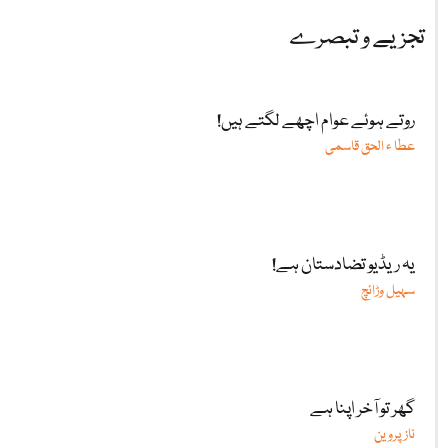
تجزیے و تبصرے
روتے ہوئے عوام اچھے لگتے ہیں!
عطا ء الحق قاسمی
یہ ریڈیو تضادستان ہے!
سہیل وڑائچ
گھر تو آخر اپنا ہے
ناز پروین