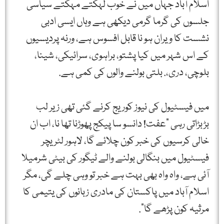
اسلام آباد جہاں میں نے خوب لہکتے مہکتے سیاسی
جلسوں کی گرما گرمی دیکھی ہے وہاں ایسی ادبی
نشست کا ویران ہو نا قابل افسوس ہے، ورنہ پردیسیوں
کے اس شہر میں کیا پشتو، براہوی، سرائیکی، شینا،
بلوچی، دری،. بلتی بولنے والوں کی کمی ہے.
میں فیسٹیول کی نیوز کوریج کرنے گئی تھی زیر لب
بڑبڑاتی رہی "عفت! دانسو سا پیکج پھوڑنا تھا نا، اب ان
خالی کرسیوں کی خبر کون چلائے گا، لاہور لٹریچر
فیسٹیول میں بنگالی بولنے والے ٹیگور کی بیٹی شرمیلا
آئی ہے، واہ واہ بھی بہت ہے خبر تو وہی چلے گی، مگر
اسلام آباد میں پاکستان کی مادری زبانوں کی یتیمی کا
مرثیہ کون پڑھے گا”.