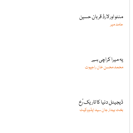
منٹو اور لارڈ قربان حسین
حامد میر
یہ میرا کراچی ہے
محمد محسن خان راجپوت
ڈیجیٹل دنیا کا تاریک رُخ
بخت بیدار جان سید ایڈووکیٹ