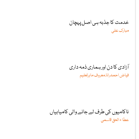
خدمت کا جذبہ ہی اصل پہچان
مبارک علی
آزادی کا دن اور ہماری ذمہ داری
فیاض احمدرانا،معروف ماہرتعلیم
ناکامیوں کی طرف لے جانے والی کامیابیاں
عطا ء الحق قاسمی