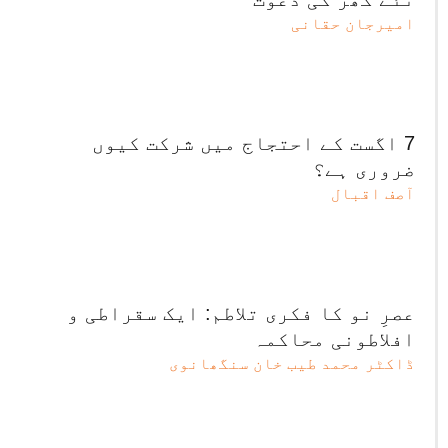
امیرجان حقانی
7 اگست کے احتجاج میں شرکت کیوں
ضروری ہے؟
آصف اقبال
عصرِ نو کا فکری تلاطم: ایک سقراطی و
افلاطونی محاکمہ
ڈاکٹر محمد طیب خان سنگھانوی