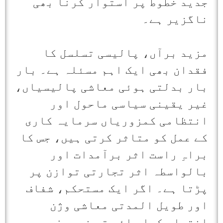
جدید خطوط پر استوار کرنا بھی
ناگزیر ہے۔
مزید برآں، پالیسی تسلسل کا
فقدان بھی ایک اہم مسئلہ ہے۔ بار
بار بدلتی ہوئی معاشی پالیسیاں،
غیر یقینی سیاسی ماحول اور
انتظامی کمزوریاں سرمایہ کاری
کے عمل کو متاثر کرتی ہیں، جس کا
براہِ راست اثر برآمدات اور
بالواسطہ اثر تجارتی توازن پر
پڑتا ہے۔ اگر ایک مستحکم، شفاف
اور طویل المدتی معاشی وژن
اختیار کیا جائے تو نہ صرف