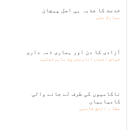
خدمت کا جذبہ ہی اصل پہچان
مبارک علی
آزادی کا دن اور ہماری ذمہ داری
فیاض احمدرانا،معروف ماہرتعلیم
ناکامیوں کی طرف لے جانے والی
کامیابیاں
عطا ء الحق قاسمی