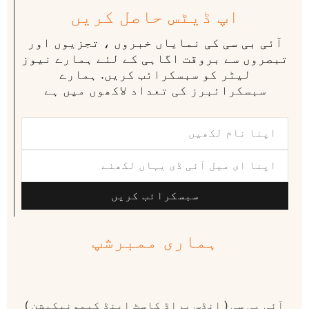
اپ ڈیٹس حاصل کریں
آئی بی سی کی نمایاں خبروں ، تجزیوں اور
تبصروں سے بروقت اگاہی کے لئے ہمارے نیوز
لیٹر کو سبسکرائب کریں. ہمارے
سبسکرائبرز کی تعداد لاکھوں میں ہے
سبسکرائب کریں
ہماری ممبرشپ
آئی بی سی ( انڈس براڈ کاسٹ اینڈ کیمونیکیشن )