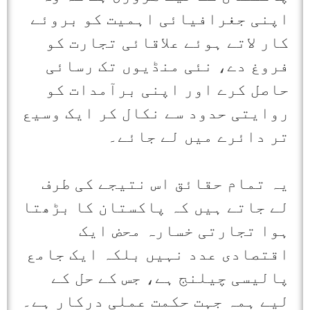
اپنی جغرافیائی اہمیت کو بروئے
کار لاتے ہوئے علاقائی تجارت کو
فروغ دے، نئی منڈیوں تک رسائی
حاصل کرے اور اپنی برآمدات کو
روایتی حدود سے نکال کر ایک وسیع
تر دائرے میں لے جائے۔
یہ تمام حقائق اس نتیجے کی طرف
لے جاتے ہیں کہ پاکستان کا بڑھتا
ہوا تجارتی خسارہ محض ایک
اقتصادی عدد نہیں بلکہ ایک جامع
پالیسی چیلنج ہے، جس کے حل کے
لیے ہمہ جہت حکمت عملی درکار ہے۔