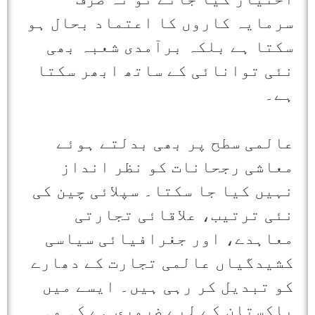
سرمایہ کاروں کا اعتماد بحال ہو
سکتا ہے بلکہ برآمدی شعبہ بھی
نئی توانائی کے ساتھ ابھر سکتا
ہے۔
عالمی سطح پر بھی بدلتے ہوئے
معاشی رجحانات کو نظر انداز
نہیں کیا جا سکتا۔ سپلائی چین کی
نئی ترتیب، علاقائی تجارتی
معاہدے، اور جغرافیائی سیاسی
کشیدگیاں عالمی تجارت کے دھارے
کو تبدیل کر رہی ہیں۔ ایسے میں
پاکستان کے لیے ضروری ہے کہ وہ