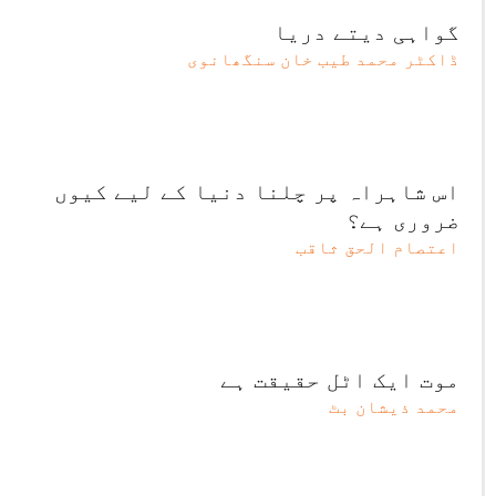
گواہی دیتے دریا
ڈاکٹر محمد طیب خان سنگھانوی
اس شاہراہ پر چلنا دنیا کے لیے کیوں
ضروری ہے؟
اعتصام الحق ثاقب
موت ایک اٹل حقیقت ہے
محمد ذیشان بٹ