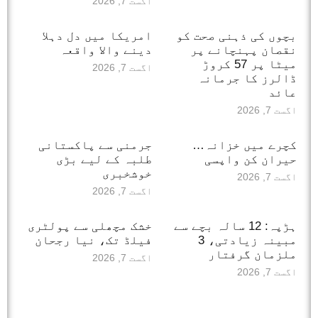
اگست 7, 2026
بچوں کی ذہنی صحت کو
امریکا میں دل دہلا
نقصان پہنچانے پر
دینے والا واقعہ
میٹا پر 57 کروڑ
اگست 7, 2026
ڈالرز کا جرمانہ
عائد
اگست 7, 2026
کچرے میں خزانہ…
جرمنی سے پاکستانی
حیران کن واپسی
طلبہ کے لیے بڑی
خوشخبری
اگست 7, 2026
اگست 7, 2026
ہڑپہ: 12 سالہ بچے سے
خشک مچھلی سے پولٹری
مبینہ زیادتی، 3
فیلڈ تک، نیا رجحان
ملزمان گرفتار
اگست 7, 2026
اگست 7, 2026