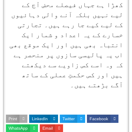
کھڑا ہے جہاں فیصلے محض آج کے
لیے نہیں بلکہ آنے والی دہائیوں
کے لیے کیے جا رہے ہیں۔ تجارتی
خسارے کے یہ اعداد و شمار ایک
انتباہ بھی ہیں اور ایک موقع بھی
اب یہ پالیسی سازوں پر منحصر ہے
کہ وہ اسے کس زاویے سے دیکھتے
ہیں اور کس حکمتِ عملی کے ساتھ
آگے بڑھتے ہیں۔
Print
LinkedIn
Twitter
Facebook
WhatsApp
Email