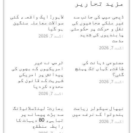
مزید تحاریر
ڈیجی میپ کی جانب سے
لاہور: ایک واقعہ، کئی
غیر ملکی صحافیوں کی
سوالات معاملہ سنگین
نقل و حرکت پر حکومتی
ہو گیا
پابندیوں کی شدید
اگست 7, 2026
مذمت
اگست 7, 2026
مصنوعی ذہانت کی
ٹرمپ نے غیر
طاقت، کہاں تک پہنچ
امریکیوں کے بچوں کی
گئی؟
پیدائش پر امریکی
شہریت کے قانون کو
اگست 7, 2026
محدود کردیا
اگست 7, 2026
نیپال سیکولر ریاست
بھارت: لینڈسلائیڈنگ
ہندوتوا کے نرغے میں
سے بڑے پیمانے پر
تباہی، 80 دیہات کا
اگست 7, 2026
رابطہ منطقع