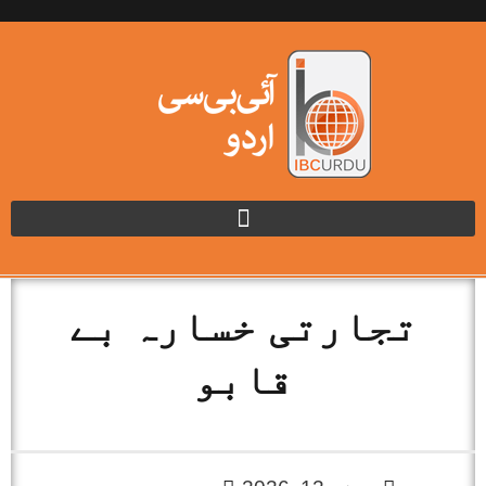
تجارتی خسارہ بے
قابو