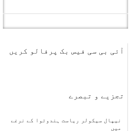
آئی بی سی فیس بک پرفالو کریں
تجزیے و تبصرے
نیپال سیکولر ریاست ہندوتوا کے نرغے
میں