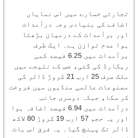
تجارتی خسارے میں اس نمایاں
اضافے کی بنیادی وجہ درآمدات
اور برآمدات کے درمیان بڑھتا
ہوا عدم توازن ہے۔ ایک طرف
برآمدات میں 6.25 فیصد کمی
ریکارڈ کی گئی، جس کے نتیجے میں
ملک صرف 25 ارب 21 کروڑ ڈالر کی
مصنوعات عالمی منڈیوں میں فروخت
کر سکا، جبکہ دوسری جانب
درآمدات میں 6.94 فیصد اضافہ ہوا
اور یہ حجم 57 ارب 19 کروڑ 80 لاکھ
ڈالر تک پہنچ گیا۔ یہ فرق اس بات