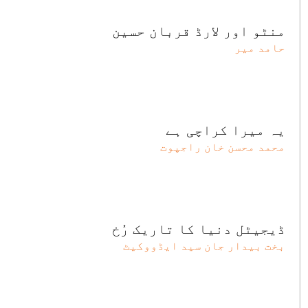
منٹو اور لارڈ قربان حسین
حامد میر
یہ میرا کراچی ہے
محمد محسن خان راجپوت
ڈیجیٹل دنیا کا تاریک رُخ
بخت بیدار جان سید ایڈووکیٹ