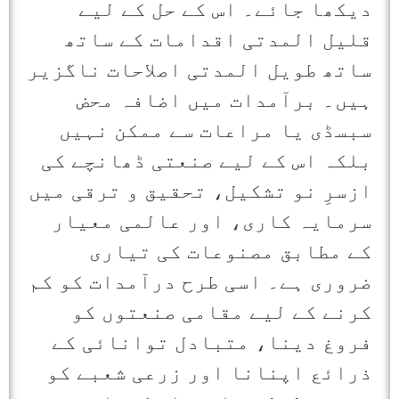
دیکھا جائے۔ اس کے حل کے لیے
قلیل المدتی اقدامات کے ساتھ
ساتھ طویل المدتی اصلاحات ناگزیر
ہیں۔ برآمدات میں اضافہ محض
سبسڈی یا مراعات سے ممکن نہیں
بلکہ اس کے لیے صنعتی ڈھانچے کی
ازسرِ نو تشکیل، تحقیق و ترقی میں
سرمایہ کاری، اور عالمی معیار
کے مطابق مصنوعات کی تیاری
ضروری ہے۔ اسی طرح درآمدات کو کم
کرنے کے لیے مقامی صنعتوں کو
فروغ دینا، متبادل توانائی کے
ذرائع اپنانا اور زرعی شعبے کو