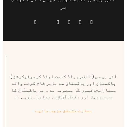
پر
آئی بی سی ( انڈس براڈ کاسٹ اینڈ کیمونیکیشن )
پاکستان اور پاکستان سے باہر کام کرنے والے
ممتاز صحافیوں کا منصوبہ ہے ۔ یہ پاکستان کا
سب سے پہلا اور مکمل آن لائن میڈیا ہاوس ہے .
ہمارے متعلق مزید جانیے