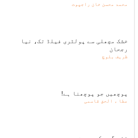
محمد محسن خان راجپوت
خشک مچھلی سے پولٹری فیلڈ تک، نیا
رجحان
ظریف بلوچ
پوچھیں جو پوچھنا ہے!
عطا ء الحق قاسمی
نئے گھر کی دعوت