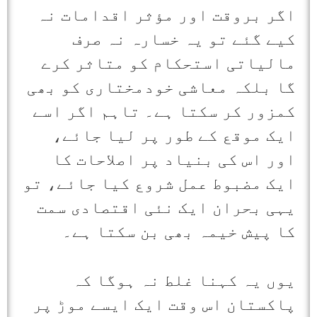
اگر بروقت اور مؤثر اقدامات نہ
کیے گئے تو یہ خسارہ نہ صرف
مالیاتی استحکام کو متاثر کرے
گا بلکہ معاشی خودمختاری کو بھی
کمزور کر سکتا ہے۔ تاہم اگر اسے
ایک موقع کے طور پر لیا جائے،
اور اس کی بنیاد پر اصلاحات کا
ایک مضبوط عمل شروع کیا جائے، تو
یہی بحران ایک نئی اقتصادی سمت
کا پیش خیمہ بھی بن سکتا ہے۔
یوں یہ کہنا غلط نہ ہوگا کہ
پاکستان اس وقت ایک ایسے موڑ پر