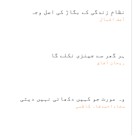
نظامِ زندگی کے بگاڑ کی اصل وجہ
آصف اقبال
ہر گھر سے جینزی نکلے گا
ریحان آفاق
وہ عورت جو کہیں دکھائی نہیں دیتی
سجاداحمدشاہ کاظمی