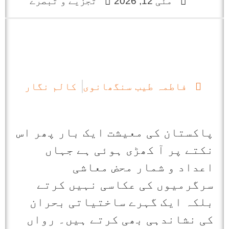
مئی 12, 2026
تجزیے و تبصرے
فاطمہ طیب سنگھانوی
کالم نگار
پاکستان کی معیشت ایک بار پھر اس
نکتے پر آ کھڑی ہوئی ہے جہاں
اعداد و شمار محض معاشی
سرگرمیوں کی عکاسی نہیں کرتے
بلکہ ایک گہرے ساختیاتی بحران
کی نشاندہی بھی کرتے ہیں۔ رواں