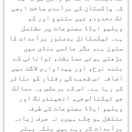
کہ پاکستان کی برآمدی ساخت ابھی
تک محدود، غیر متنوع اور کم
ویلیو ایڈڈ مصنوعات پر مشتمل
ہے۔ ٹیکسٹائل بدستور برآمدات کا
ستون ہے، مگر عالمی منڈی میں
بڑھتی ہوئی مسابقت، توانائی کے
بلند نرخ، اور پیداواری لاگت میں
اضافہ اس شعبے کی رفتار کو متاثر
کر رہا ہے۔ اس کے برعکس وہ ممالک
جو ٹیکنالوجی، انجینئرنگ اور
ویلیو ایڈڈ مصنوعات کی طرف
منتقل ہو چکے ہیں، نہ صرف زیادہ
برآمدات کر رہے ہیں بلکہ بہتر