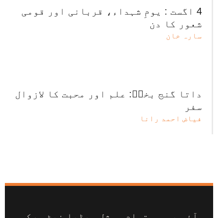
4 اگست : یومِ شہداء، قربانی اور قومی
شعور کا دن
سارہ خان
داتا گنج بخشؒ: علم اور محبت کا لازوال
سفر
فیاض احمد رانا
آئی بی سی تمام سوشل میڈیا نیٹ ورکس