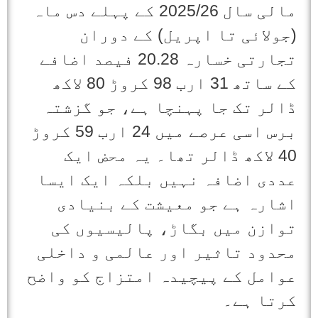
مالی سال 2025/26 کے پہلے دس ماہ
(جولائی تا اپریل) کے دوران
تجارتی خسارہ 20.28 فیصد اضافے
کے ساتھ 31 ارب 98 کروڑ 80 لاکھ
ڈالر تک جا پہنچا ہے، جو گزشتہ
برس اسی عرصے میں 24 ارب 59 کروڑ
40 لاکھ ڈالر تھا۔ یہ محض ایک
عددی اضافہ نہیں بلکہ ایک ایسا
اشارہ ہے جو معیشت کے بنیادی
توازن میں بگاڑ، پالیسیوں کی
محدود تاثیر اور عالمی و داخلی
عوامل کے پیچیدہ امتزاج کو واضح
کرتا ہے۔