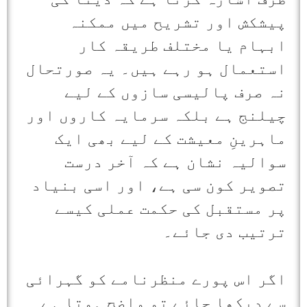
پیشکش اور تشریح میں ممکنہ
ابہام یا مختلف طریقہ کار
استعمال ہو رہے ہیں۔ یہ صورتحال
نہ صرف پالیسی سازوں کے لیے
چیلنج ہے بلکہ سرمایہ کاروں اور
ماہرینِ معیشت کے لیے بھی ایک
سوالیہ نشان ہے کہ آخر درست
تصویر کون سی ہے، اور اسی بنیاد
پر مستقبل کی حکمت عملی کیسے
ترتیب دی جائے۔
اگر اس پورے منظرنامے کو گہرائی
سے دیکھا جائے تو واضح ہوتا ہے