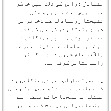
متبادل ذرائع کی تلاش میں خاطر
خواہ پیش رفت نہیں ہو سکی۔
نتیجتاً زرمبادلہ کے ذخائر پر
دباؤ بڑھتا ہے، کرنسی کی قدر
متاثر ہوتی ہے اور مہنگائی کا
ایک نیا سلسلہ جنم لیتا ہے، جو
بالآخر عام شہری کی زندگی کو براہِ
راست متاثر کرتا ہے۔
یہ صورتحال اس امر کی متقاضی ہے
کہ تجارتی خسارے کو محض ایک وقتی
مسئلہ نہ سمجھا جائے بلکہ اسے
ایک ساختیاتی چیلنج کے طور پر