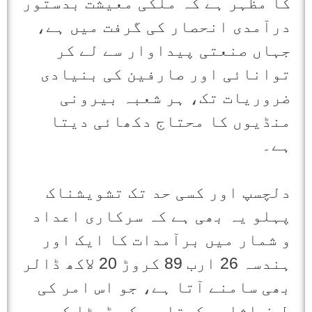
کا مظہر ہے کہ ملکی معیشت بدستور
درآمدی انحصار کی گرفت میں ہے،
جہاں صنعتی پیداوار سے لے کر
توانائی اور صارفین کی بنیادی
ضروریات تک، ہر شعبہ بیرونی
منڈیوں کا محتاج دکھائی دیتا
ہے۔
دلچسپ اور کسی حد تک تشویشناک
پہلو یہ بھی ہے کہ سرکاری اعداد
و شمار میں برآمدات کا ایک اور
ہندسہ 26 ارب 89 کروڑ 20 لاکھ ڈالر
بھی سامنے آتا ہے، جو اس امر کی
طرف اشارہ کرتا ہے کہ ڈیٹا کی