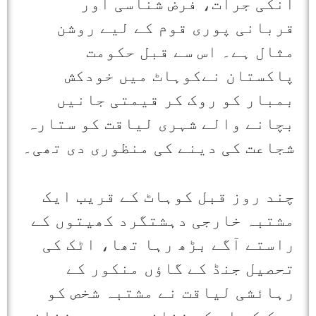
انکی جرأت، فرض شناسی اور
قربانی پوری قوم کے لیے روشن
مثال ہے۔ اس سے قبل حکومت
پاکستان نےکوہاٹ میں خودکش
بمبار کو روک کر قیمتی جانیں
بچانے والے شہری لیاقت کو ستارہ
شجاعت کی دینے کی منظوری دی تھی۔
چند روز قبل کوہاٹ کے قریب ایک
مشتبہ خارجی دہشتگرد کھیتوں کے
راستے آگے بڑھ رہا تھا، اٹک کی
تحصیل جنڈ کے گاؤں منکور کے
رہائشی لیاقت نے مشتبہ شخص کو
روک کر اس کی شناخت پوچھی، شناخت