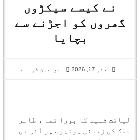
نے کیسے سیکڑوں
گھروں کو اجڑنے سے
بچایا
مئی 17, 2026
خواتین کی دنیا
لیاقت شہید کا پورا قصہ ، طاہر
ملک کی زبانی یوٹیوب پر آئی بی