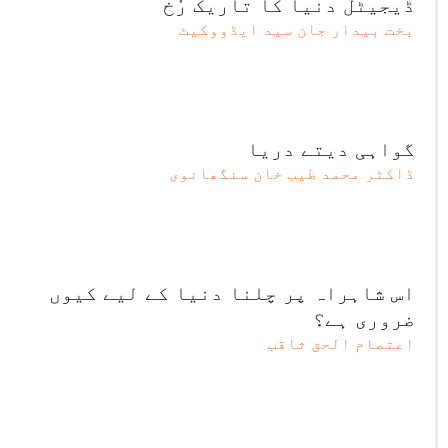
ڈیجیٹل دنیا کا تاریک رُخ
بخت بیدار جان سید ایڈووکیٹ
گواہی دیتے دریا
ڈاکٹر محمد طیب خان سنگھانوی
اس شاہراہ پر چلنا دنیا کے لیے کیوں
ضروری ہے؟
اعتصام الحق ثاقب