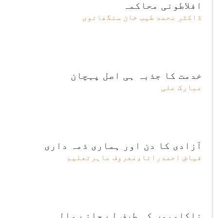
افلاطونی محاکمہ
ڈاکٹر محمد طیب خان سنگھانوی
خدمت کا جذبہ ہی اصل پہچان
مبارک علی
آزادی کا دن اور ہماری ذمہ داری
فیاض احمدرانا،معروف ماہرتعلیم
ناکامیوں کی طرف لے جانے والی