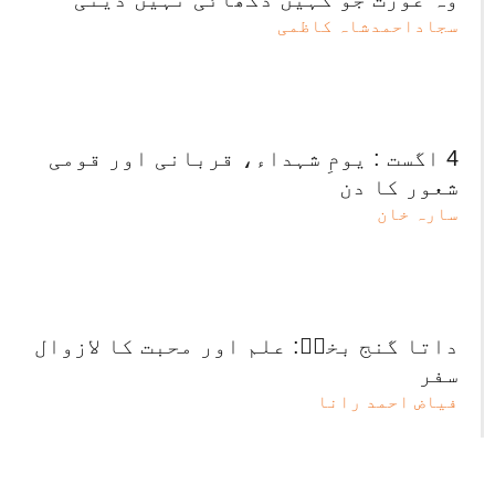
سجاداحمدشاہ کاظمی
4 اگست : یومِ شہداء، قربانی اور قومی
شعور کا دن
سارہ خان
داتا گنج بخشؒ: علم اور محبت کا لازوال
سفر
فیاض احمد رانا