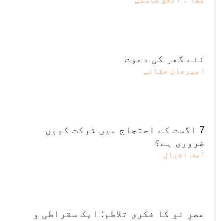
نئے گھر کی دعوت
امیرجان حقانی
7 اگست کے احتجاج میں شرکت کیوں
ضروری ہے؟
آصف اقبال
عصرِ نو کا فکری تلاطم: ایک سقراطی و