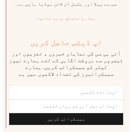
سب سے پہلا اور مکمل آن لائن میڈیا ہاوس ہے .
ہمارے متعلق مزید جانیے
اپ ڈیٹس حاصل کریں
آئی بی سی کی نمایاں خبروں ، تجزیوں اور
تبصروں سے بروقت اگاہی کے لئے ہمارے نیوز
لیٹر کو سبسکرائب کریں. ہمارے
سبسکرائبرز کی تعداد لاکھوں میں ہے
سبسکرائب کریں