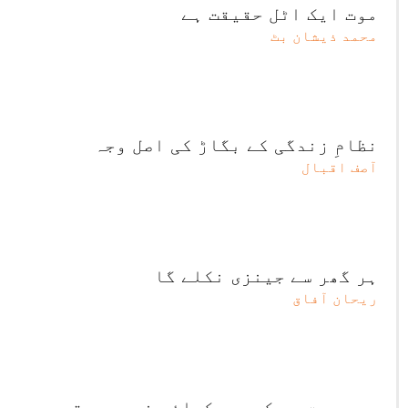
موت ایک اٹل حقیقت ہے
محمد ذیشان بٹ
نظامِ زندگی کے بگاڑ کی اصل وجہ
آصف اقبال
ہر گھر سے جینزی نکلے گا
ریحان آفاق
وہ عورت جو کہیں دکھائی نہیں دیتی