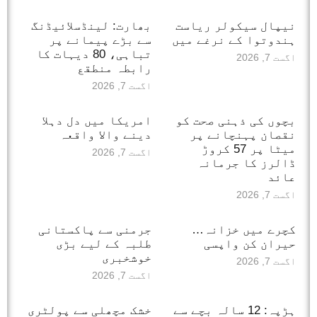
نیپال سیکولر ریاست
بھارت: لینڈسلائیڈنگ
ہندوتوا کے نرغے میں
سے بڑے پیمانے پر
تباہی، 80 دیہات کا
اگست 7, 2026
رابطہ منطقع
اگست 7, 2026
بچوں کی ذہنی صحت کو
امریکا میں دل دہلا
نقصان پہنچانے پر
دینے والا واقعہ
میٹا پر 57 کروڑ
اگست 7, 2026
ڈالرز کا جرمانہ
عائد
اگست 7, 2026
کچرے میں خزانہ…
جرمنی سے پاکستانی
حیران کن واپسی
طلبہ کے لیے بڑی
خوشخبری
اگست 7, 2026
اگست 7, 2026
ہڑپہ: 12 سالہ بچے سے
خشک مچھلی سے پولٹری