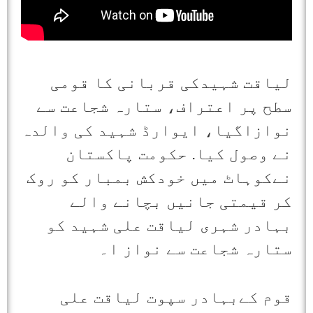
لیاقت شہیدکی قربانی کا قومی
سطح پر اعتراف، ستارہ شجاعت سے
نوازاگیا، ایوارڈ شہید کی والدہ
نے وصول کیا. حکومت پاکستان
نےکوہاٹ میں خودکش بمبار کو روک
کر قیمتی جانیں بچانے والے
بہادر شہری لیاقت علی شہید کو
ستارہ شجاعت سے نواز ا۔
قوم کےبہادر سپوت لیاقت علی