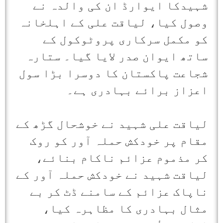
شہیدکا ایوارڈ ان کی والدہ نے
وصول کیا، لیاقت علی کے اہلخانہ
کو مکمل سرکاری پروٹوکول کے
ساتھ ایوان صدر لایا گیا۔ ستارہ
شجاعت پاکستان کا دوسرا بڑا سول
اعزاز برائے بہادری ہے۔
لیاقت علی شہید نے خوشحال گڑھ کے
مقام پر خودکش حملہ آور کو روک
کر مذموم عزائم ناکام بنائے،
لیاقت شہید نے خودکش حملہ آور کے
ناپاک عزائم کے سامنے ڈٹ کر بے
مثال بہادری کا مظاہرہ کیا،