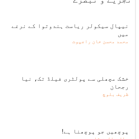
نیپال سیکولر ریاست ہندوتوا کے نرغے
میں
محمد محسن خان راجپوت
خشک مچھلی سے پولٹری فیلڈ تک، نیا
رجحان
ظریف بلوچ
پوچھیں جو پوچھنا ہے!
عطا ء الحق قاسمی