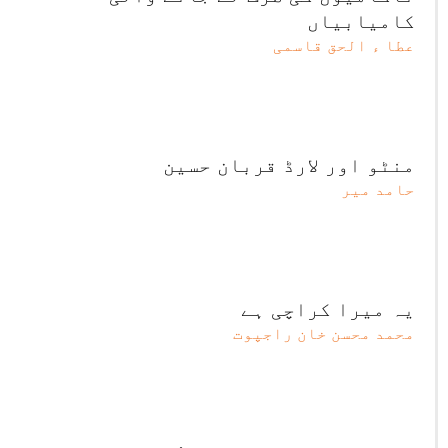
کامیابیاں
عطا ء الحق قاسمی
منٹو اور لارڈ قربان حسین
حامد میر
یہ میرا کراچی ہے
محمد محسن خان راجپوت