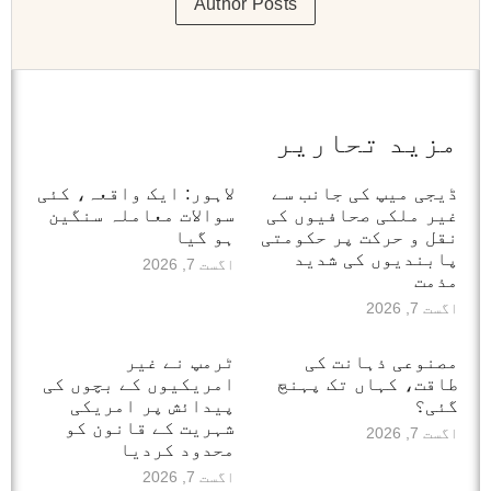
Author Posts
مزید تحاریر
ڈیجی میپ کی جانب سے
لاہور: ایک واقعہ، کئی
غیر ملکی صحافیوں کی
سوالات معاملہ سنگین
نقل و حرکت پر حکومتی
ہو گیا
پابندیوں کی شدید
اگست 7, 2026
مذمت
اگست 7, 2026
مصنوعی ذہانت کی
ٹرمپ نے غیر
طاقت، کہاں تک پہنچ
امریکیوں کے بچوں کی
گئی؟
پیدائش پر امریکی
شہریت کے قانون کو
اگست 7, 2026
محدود کردیا
اگست 7, 2026