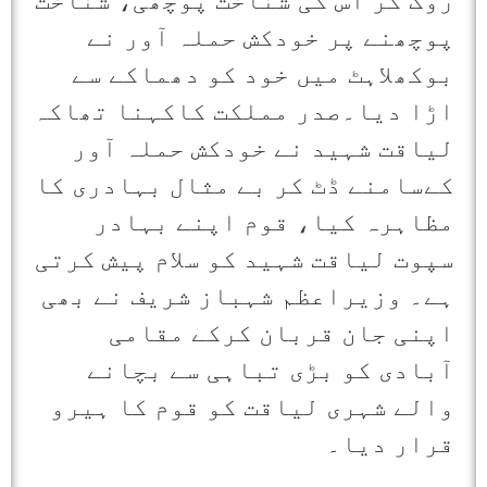
پوچھنے پر خودکش حملہ آور نے
بوکھلاہٹ میں خود کو دھماکے سے
اڑا دیا۔صدر مملکت کاکہنا تھاکہ
لیاقت شہید نے خودکش حملہ آور
کےسامنے ڈٹ کر بے مثال بہادری کا
مظاہرہ کیا، قوم اپنے بہادر
سپوت لیاقت شہید کو سلام پیش کرتی
ہے۔ وزیراعظم شہباز شریف نے بھی
اپنی جان قربان کرکے مقامی
آبادی کو بڑی تباہی سے بچانے
والے شہری لیاقت کو قوم کا ہیرو
قرار دیا۔