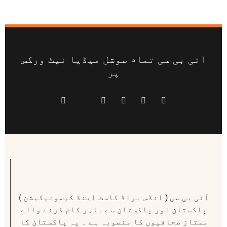
آئی بی سی تمام سوشل میڈیا نیٹ ورکس
پر
آئی بی سی ( انڈس براڈ کاسٹ اینڈ کیمونیکیشن )
پاکستان اور پاکستان سے باہر کام کرنے والے
ممتاز صحافیوں کا منصوبہ ہے ۔ یہ پاکستان کا