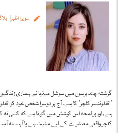
سويرا اظہر
بلاگر
گزشتہ چند برسوں میں سوشل میڈیا نے ہماری زندگیوں
“انفلوئنسر کلچر” کا ہے۔ آج ہر دوسرا شخص خود کو انفلوئ
ہے، اور ہر لمحہ اس کوشش میں گزرتا ہے کہ کسی نہ کس
کلچر واقعی معاشرے کے لیے مثبت ہے یا آہستہ آہست