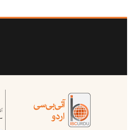
آ
سب