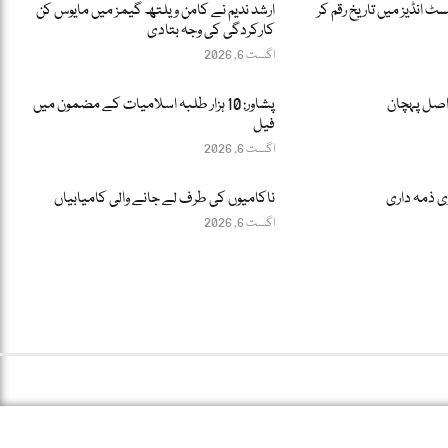
سٹ انڈیز میں تاریخ رقم کر
ارشد ندیم نے کامن ویلتھ گیمز میں مایوس کن
کارکردگی کی وجہ بتادی
اگست 6, 2026
اصل پہچان
پشاور: 10 ہزار طلبہ اسلامیات کے مضمون میں
فیل
اگست 6, 2026
ری ذمہ داری
ناکامیوں کی طرف لے جانے والی کامیابیاں
اگست 6, 2026