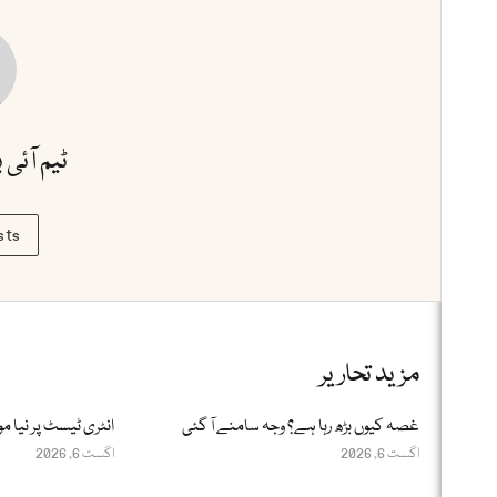
ٹیم آئی 
sts
مزید تحاریر
غصہ کیوں بڑھ رہا ہے؟ وجہ سامنے آ گئی
انٹری ٹیسٹ پر نیا مو
اگست 6, 2026
اگست 6, 2026