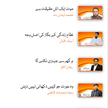
موت ایک اٹل حقیقت ہے
محمد ذیشان بٹ
نظامِ زندگی کے بگاڑ کی اصل وجہ
آصف اقبال
ہر گھر سے جینزی نکلے گا
ریحان آفاق
وہ عورت جو کہیں دکھائی نہیں دیتی
سجاداحمدشاہ کاظمی