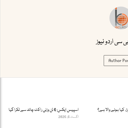
بی سی اردو نیوز
Author Po
ڑ، کیا ہونے والا ہے؟
اسپیس ایکس: 4 ٹن وزنی راکٹ چاند سے ٹکرا گیا
اگست 6, 2026