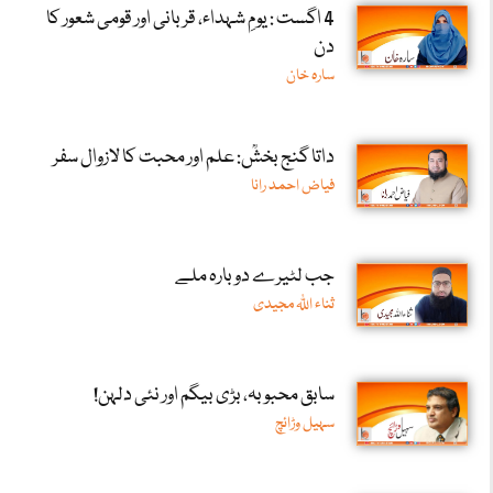
4 اگست : یومِ شہداء، قربانی اور قومی شعور کا
دن
سارہ خان
داتا گنج بخشؒ: علم اور محبت کا لازوال سفر
فیاض احمد رانا
جب لٹیرے دوبارہ ملے
ثناء اللّٰہ مجیدی
سابق محبوبہ، بڑی بیگم اور نئی دلہن!
سہیل وڑائچ