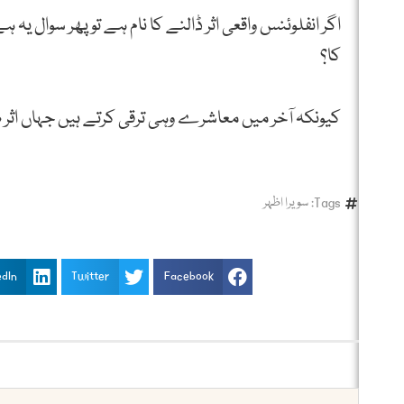
اگر انفلوئنس واقعی اثر ڈالنے کا نام ہے تو پھر سوال یہ ہ
کا؟
کیونکہ آخر میں معاشرے وہی ترقی کرتے ہیں جہاں اثر ص
Tags:
سويرا اظہر
edIn
Twitter
Facebook