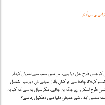
 آئی بی سی اُردو
 کو جس طرح بدل دیا ہے، اس میں سب سے نمایاں کردار
نسر کہلانا چاہتا ہے، ہر کوئی وائرل ہونے کی دوڑ میں شامل
ی طرح اسکرین پر جگہ بن جائے۔ مگر سوال یہ ہے کہ کیا یہ
ہ ہمیں ایک غیر حقیقی دنیا میں دھکیل رہا ہے؟