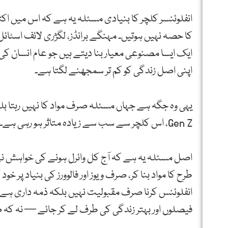
انفلوئنسر کلچر کا بنیادی مسئلہ یہ ہے کہ اس میں اک
کا حصہ نہیں ہوتیں۔ مہنگے برانڈز، لگژری لائف اسٹائل،
ایک ایسا مصنوعی معیار بنا دیتے ہیں جو عام انسان کی 
اپنی اصل زندگی کو کم تر سمجھنے لگتا ہے۔
یہی وہ جگہ ہے جہاں مسئلہ صرف مواد کا نہیں رہتا ب
Gen Z، اس کلچر سے سب سے زیادہ متاثر ہو رہی ہے۔
اصل مسئلہ یہ ہے کہ آج کل وائرل ہونے کی خواہش نے
طرح کا مواد بنا کر، صرف ویوز اور فالوورز کی بنیاد پر خ
انفلوئنس کرنا صرف مقبولیت نہیں بلکہ ذمہ داری ہے۔ اص
فیصلوں اور بہتر زندگی کی طرف لے کر جائے — نہ کہ