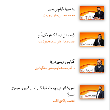
یہ میرا کراچی ہے
محمد محسن خان راجپوت
ڈیجیٹل دنیا کا تاریک رُخ
بخت بیدار جان سید ایڈووکیٹ
گواہی دیتے دریا
ڈاکٹر محمد طیب خان سنگھانوی
اس شاہراہ پر چلنا دنیا کے لیے کیوں ضروری
ہے؟
اعتصام الحق ثاقب