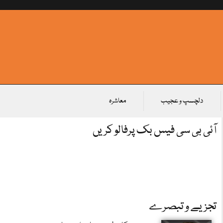
دلچسپ و عجیب
معاشرہ
آئی بی سی فیس بک پرفالو کریں
تجزیے و تبصرے