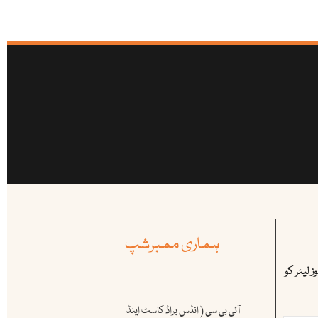
ہماری ممبرشپ
 لیٹر کو
آئی بی سی ( انڈس براڈ کاسٹ اینڈ