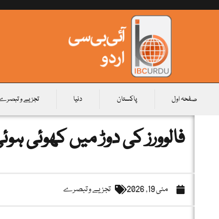
صفحہ اول
پاکستان
دنیا
تجزیے و تبصرے
فالوورز کی دوڑ میں کھوئی ہو
مئی 19, 2026
تجزیے و تبصرے