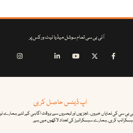
آئی بی سی تمام سوشل میڈیا نیٹ ورکس پر
اپ ڈیٹس حاصل کریں
ئی بی سی کی نمایاں خبروں ، تجزیوں اور تبصروں سے بروقت اگاہی کے لئے ہمارے نیوز
سکرائب کریں. ہمارے سبسکرائبرز کی تعداد لاکھوں میں ہے