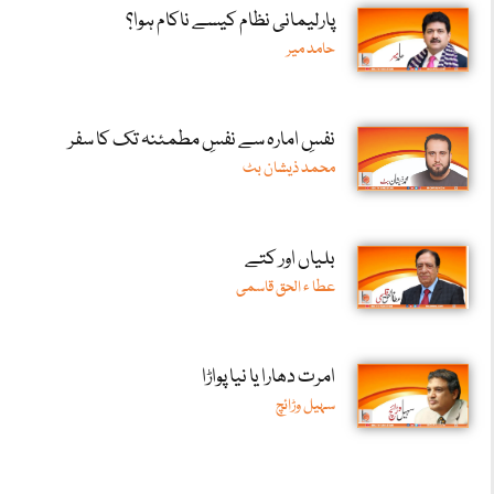
پارلیمانی نظام کیسے ناکام ہوا؟
حامد میر
نفسِ امارہ سے نفسِ مطمئنہ تک کا سفر
محمد ذیشان بٹ
بلیاں اور کتے
عطا ء الحق قاسمی
امرت دھارا یا نیا پواڑا
سہیل وڑائچ