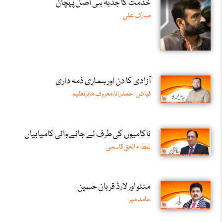
خدمت کا جذبہ ہی اصل پہچان
مبارک علی
آزادی کا دن اور ہماری ذمہ داری
فیاض احمدرانا،معروف ماہرتعلیم
ناکامیوں کی طرف لے جانے والی کامیابیاں
عطا ء الحق قاسمی
منٹو اور لارڈ قربان حسین
حامد میر