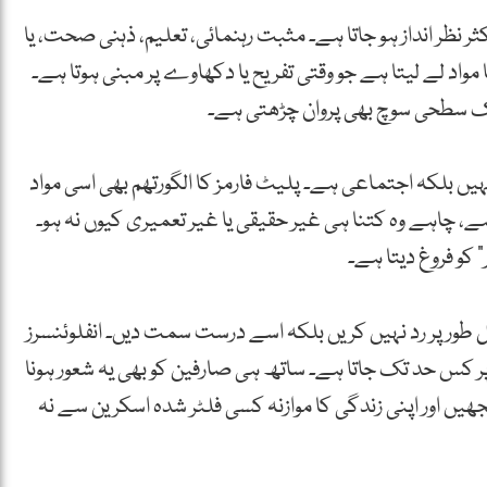
ر نظر انداز ہو جاتا ہے۔ مثبت رہنمائی، تعلیم، ذہنی صحت، یا
اد لے لیتا ہے جو وقتی تفریح یا دکھاوے پر مبنی ہوتا ہے۔
یک سطحی سوچ بھی پروان چڑھتی ہے۔
یں بلکہ اجتماعی ہے۔ پلیٹ فارمز کا الگورتھم بھی اسی مواد
پروموٹ کرتا ہے جو زیادہ engagement لاتا ہے، چاہے وہ کتنا ہی غیر حقیقی یا غیر تعمیری کیوں نہ ہو۔
 کو فروغ دیتا ہے۔
طور پر رد نہیں کریں بلکہ اسے درست سمت دیں۔ انفلوئنسرز
 پر کس حد تک جاتا ہے۔ ساتھ ہی صارفین کو بھی یہ شعور ہونا
ھیں اور اپنی زندگی کا موازنہ کسی فلٹر شدہ اسکرین سے نہ