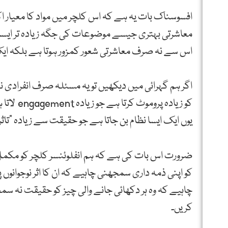
افسوسناک بات یہ ہے کہ اس کلچر میں مواد کا معیار اکث
معاشرتی بہتری جیسے موضوعات کی جگہ زیادہ تر ایسا مو
اس سے نہ صرف معاشرتی شعور کمزور ہوتا ہے بلکہ ا
اگر ہم گہرائی میں دیکھیں تو یہ مسئلہ صرف انفرادی نہ
کو زیادہ 
یوں ایک ایسا نظام بن جاتا ہے جو حقیقت سے زیادہ “تاثر”
ضرورت اس بات کی ہے کہ ہم انفلوئنسر کلچر کو مکمل 
کو اپنی ذمہ داری سمجھنی چاہیے کہ ان کا اثر نوجوانوں
چاہیے کہ وہ ہر دکھائی جانے والی چیز کو حقیقت نہ سمج
کریں۔