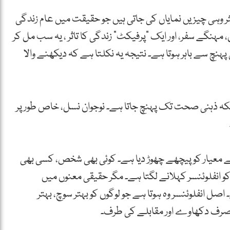
ثر وہی چیزیں نمایاں کی جاتی ہیں جو حقیقت میں عام زندگی
 مہنگے سفر، اور ایک “پرفیکٹ” زندگی کا تاثر ، یہ سب مل کر
پہنچ سے باہر ہوتا ہے۔ نتیجہ یہ نکلتا ہے کہ دیکھنے والا
لکہ ذہنی صحت تک پہنچ جاتا ہے۔ نوجوان نسل، خاص طور پر
 معیار کو پیچھے چھوڑ دیا ہے۔ کوئی بھی شخص، کسی بھی
ود کو انفلوئنسر کہلانے لگتا ہے۔ مگر حقیقی معنوں میں
ل انفلوئنسر وہ ہوتا ہے جو لوگوں کو بہتر سوچ، بہتر
 صرف دکھاوے اور مقابلے کی طرف۔