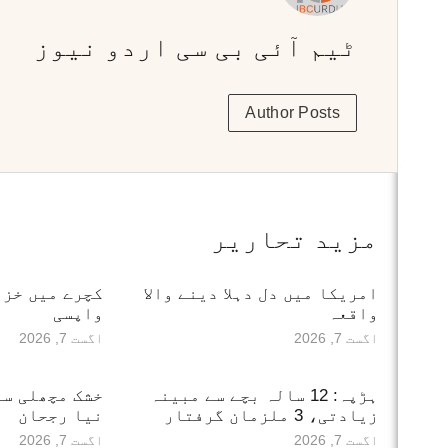
ٹیم آئی بی سی اردو نیوز
Author Posts
مزید تحاریر
امریکا میں دل دہلا دینے والا
کچرے میں خز
واقعہ
واپسی
اگست 7, 2026
اگست 7, 2026
ہڑپہ: 12 سالہ بچے سے مبینہ
خشک مچھلی سے
زیادتی، 3 ملزمان گرفتار
نیا رجحان
اگست 7, 2026
اگست 7, 2026