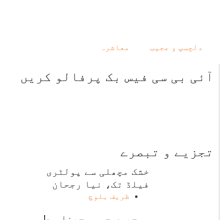
دلچسپ و عجیب
معاشرہ
آئی بی سی فیس بک پرفالو کریں
تجزیے و تبصرے
خشک مچھلی سے پولٹری
فیلڈ تک، نیا رجحان
ظریف بلوچ
پوچھیں جو پوچھنا ہے!