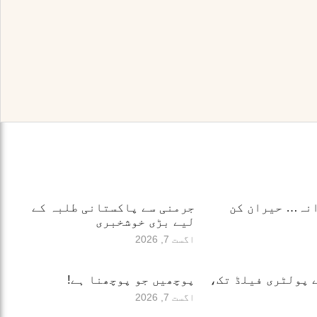
انہ… حیران کن
جرمنی سے پاکستانی طلبہ کے
لیے بڑی خوشخبری
اگست 7, 2026
 پولٹری فیلڈ تک،
پوچھیں جو پوچھنا ہے!
اگست 7, 2026