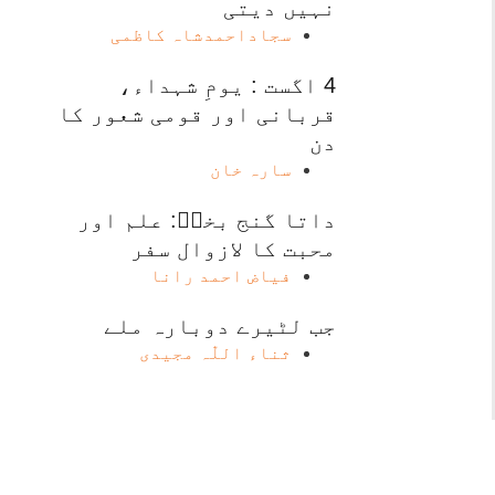
نہیں دیتی
سجاداحمدشاہ کاظمی
4 اگست : یومِ شہداء،
قربانی اور قومی شعور کا
دن
سارہ خان
داتا گنج بخشؒ: علم اور
محبت کا لازوال سفر
فیاض احمد رانا
جب لٹیرے دوبارہ ملے
ثناء اللّٰہ مجیدی