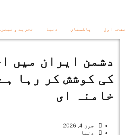
صفحہ اول
پاکستان
دنیا
تجزیے و تبصرے
دشمن ایران میں اخ
کی کوشش کر رہا ہے: 
خامنہ ای
جون 4, 2026
دنیا