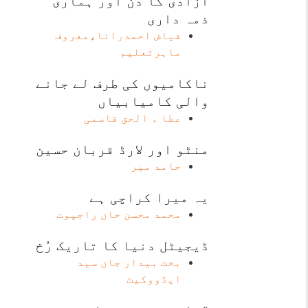
آزادی کا دن اور ہماری
ذمہ داری
فیاض احمدرانا،معروف
ماہرتعلیم
ناکامیوں کی طرف لے جانے
والی کامیابیاں
عطا ء الحق قاسمی
منٹو اور لارڈ قربان حسین
حامد میر
یہ میرا کراچی ہے
محمد محسن خان راجپوت
ڈیجیٹل دنیا کا تاریک رُخ
بخت بیدار جان سید
ایڈووکیٹ