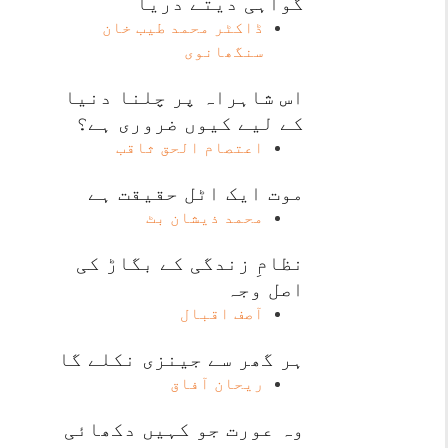
گواہی دیتے دریا
ڈاکٹر محمد طیب خان
سنگھانوی
اس شاہراہ پر چلنا دنیا
کے لیے کیوں ضروری ہے؟
اعتصام الحق ثاقب
موت ایک اٹل حقیقت ہے
محمد ذیشان بٹ
نظامِ زندگی کے بگاڑ کی
اصل وجہ
آصف اقبال
ہر گھر سے جینزی نکلے گا
ریحان آفاق
وہ عورت جو کہیں دکھائی