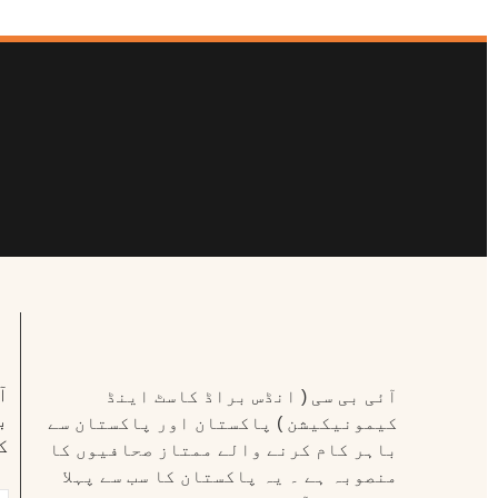
ا
آئی بی سی ( انڈس براڈ کاسٹ اینڈ
ب
کیمونیکیشن ) پاکستان اور پاکستان سے
ک
باہر کام کرنے والے ممتاز صحافیوں کا
منصوبہ ہے ۔ یہ پاکستان کا سب سے پہلا