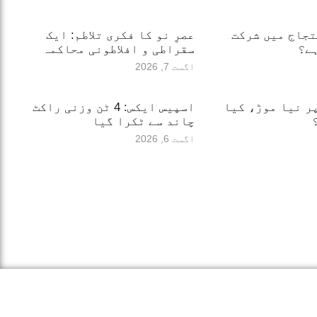
حتجاج میں شرکت
عصرِ نو کا فکری تلاطم: ایک
ے؟
سقراطی و افلاطونی محاکمہ
اگست 7, 2026
ر نیا موڑ، کیا
اسپیس ایکس: 4 ٹن وزنی راکٹ
چاند سے ٹکرا گیا
اگست 6, 2026