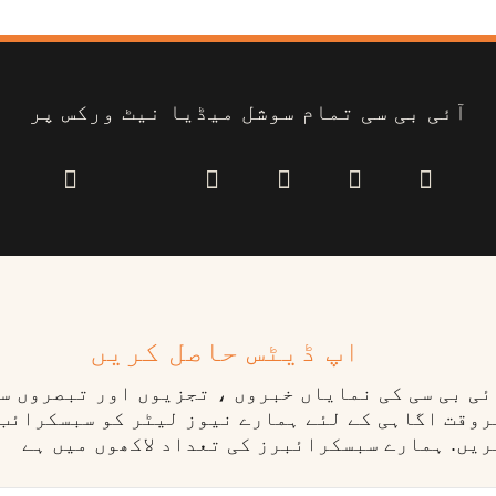
آئی بی سی تمام سوشل میڈیا نیٹ ورکس پر
اپ ڈیٹس حاصل کریں
ٓئی بی سی کی نمایاں خبروں ، تجزیوں اور تبصروں س
روقت اگاہی کے لئے ہمارے نیوز لیٹر کو سبسکرائب
ریں. ہمارے سبسکرائبرز کی تعداد لاکھوں میں ہے