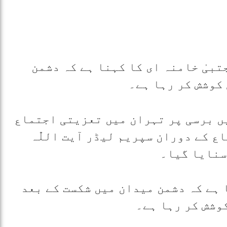
جتبیٰ خامنہ ای کا کہنا ہے کہ دشمن
کوشش کر رہا ہے۔
 اللّٰہ روح اللّٰہ خمینی کی 37ویں برسی پر تہران میں تعزیتی اجتماع
 کے دوران سپریم لیڈر آیت اللّٰہ
سنایا گیا۔
نا ہے کہ دشمن میدان میں شکست کے بعد
وشش کر رہا ہے۔