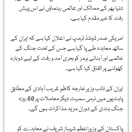
دنیا بھر کے ممالک اور عالمی رہنماؤں نے اس پیش
رفت کا خیر مقدم کیا ہے۔
امریکی صدر ڈونلڈ ٹرمپ نے اعلان کیا ہے کہ ایران کے
ساتھ معاہدہ طے پا گیا ہے جس کے تحت جنگ کے
خاتمے اور آبنائے ہرمز کو بحری آمد و رفت کے لیے دوبارہ
کھولنے پر اتفاق کیا گیا ہے۔
ایران کے نائب وزیرِ خارجہ کاظم غریب آبادی کے مطابق
پابندیوں میں نرمی سمیت دیگر معاملات پر 60 روزہ
جنگ بندی کے دوران مزید مذاکرات ہوں گے۔
پاکستان کے وزیرِاعظم شہباز شریف نے معاہدے کو