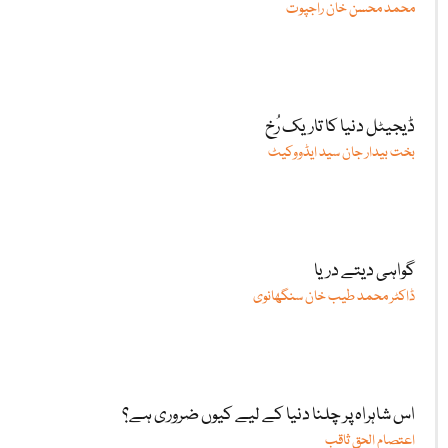
محمد محسن خان راجپوت
ڈیجیٹل دنیا کا تاریک رُخ
بخت بیدار جان سید ایڈووکیٹ
گواہی دیتے دریا
ڈاکٹر محمد طیب خان سنگھانوی
اس شاہراہ پر چلنا دنیا کے لیے کیوں ضروری ہے؟
اعتصام الحق ثاقب