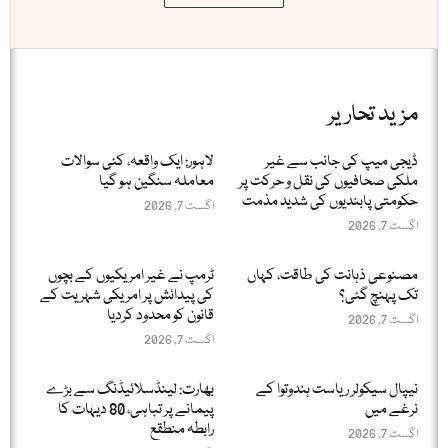
مزید تحاریر
ڈیجی میپ کی جانب سے غیر
لاہور: ایک واقعہ، کئی سوالات
ملکی صحافیوں کی نقل و حرکت پر
معاملہ سنگین ہو گیا
حکومتی پابندیوں کی شدید مذمت
اگست 7, 2026
اگست 7, 2026
مصنوعی ذہانت کی طاقت، کہاں
ٹرمپ نے غیر امریکیوں کے بچوں
تک پہنچ گئی؟
کی پیدائش پر امریکی شہریت کے
قانون کو محدود کردیا
اگست 7, 2026
اگست 7, 2026
نیپال سیکولر ریاست ہندوتوا کے
بھارت: لینڈسلائیڈنگ سے بڑے
نرغے میں
پیمانے پر تباہی، 80 دیہات کا
رابطہ منطقع
اگست 7, 2026