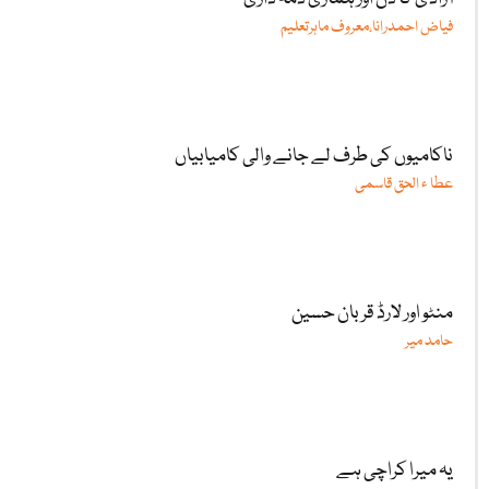
فیاض احمدرانا،معروف ماہرتعلیم
ناکامیوں کی طرف لے جانے والی کامیابیاں
عطا ء الحق قاسمی
منٹو اور لارڈ قربان حسین
حامد میر
یہ میرا کراچی ہے