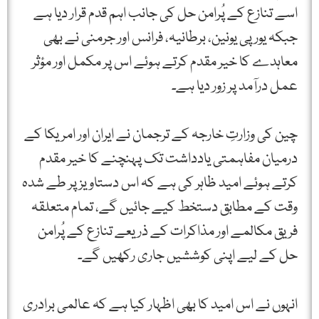
اسے تنازع کے پُرامن حل کی جانب اہم قدم قرار دیا ہے
جبکہ یورپی یونین، برطانیہ، فرانس اور جرمنی نے بھی
معاہدے کا خیر مقدم کرتے ہوئے اس پر مکمل اور مؤثر
عمل درآمد پر زور دیا ہے۔
چین کی وزارتِ خارجہ کے ترجمان نے ایران اور امریکا کے
درمیان مفاہمتی یادداشت تک پہنچنے کا خیر مقدم
کرتے ہوئے امید ظاہر کی ہے کہ اس دستاویز پر طے شدہ
وقت کے مطابق دستخط کیے جائیں گے، تمام متعلقہ
فریق مکالمے اور مذاکرات کے ذریعے تنازع کے پُرامن
حل کے لیے اپنی کوششیں جاری رکھیں گے۔
انہوں نے اس امید کا بھی اظہار کیا ہے کہ عالمی برادری