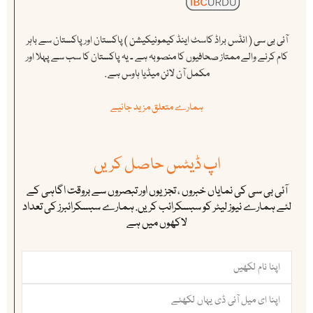
آئی بی سی ( انڈس براڈ کاسٹ اینڈ کیمونیکیشن ) پاکستان اور پاکستان سے باہر
کام کرنے والے ممتاز صحافیوں کا منصوبہ ہے ۔ یہ پاکستان کا سب سے پہلا اور
مکمل آن لائن میڈیا ہاوس ہے .
ہمارے متعلق مزید جانیے
اپ ڈیٹس حاصل کریں
آئی بی سی کی نمایاں خبروں ، تجزیوں اور تبصروں سے بروقت اگاہی کے
لئے ہمارے نیوز لیٹر کو سبسکرائب کریں. ہمارے سبسکرائبرز کی تعداد
لاکھوں میں ہے