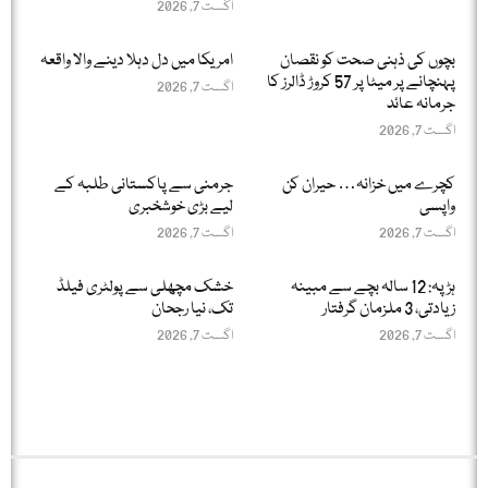
اگست 7, 2026
بچوں کی ذہنی صحت کو نقصان
امریکا میں دل دہلا دینے والا واقعہ
پہنچانے پر میٹا پر 57 کروڑ ڈالرز کا
اگست 7, 2026
جرمانہ عائد
اگست 7, 2026
کچرے میں خزانہ… حیران کن
جرمنی سے پاکستانی طلبہ کے
واپسی
لیے بڑی خوشخبری
اگست 7, 2026
اگست 7, 2026
ہڑپہ: 12 سالہ بچے سے مبینہ
خشک مچھلی سے پولٹری فیلڈ
زیادتی، 3 ملزمان گرفتار
تک، نیا رجحان
اگست 7, 2026
اگست 7, 2026