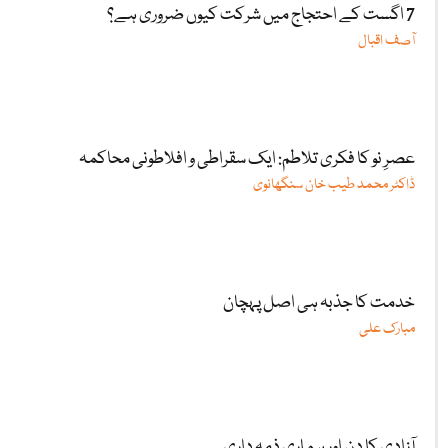
7 اگست کے احتجاج میں شرکت کیوں ضروری ہے؟
آصف اقبال
عصرِ نو کا فکری تلاطم: ایک سقراطی و افلاطونی محاکمہ
ڈاکٹر محمد طیب خان سنگھانوی
خدمت کا جذبہ ہی اصل پہچان
مبارک علی
آزادی کا دن اور ہماری ذمہ داری