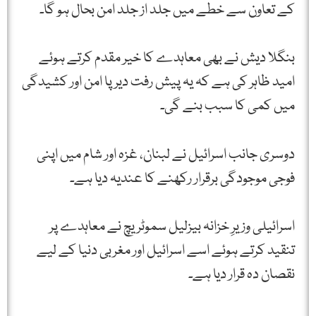
کے تعاون سے خطے میں جلد از جلد امن بحال ہو گا۔
بنگلا دیش نے بھی معاہدے کا خیر مقدم کرتے ہوئے
امید ظاہر کی ہے کہ یہ پیش رفت دیرپا امن اور کشیدگی
میں کمی کا سبب بنے گی۔
دوسری جانب اسرائیل نے لبنان، غزہ اور شام میں اپنی
فوجی موجودگی برقرار رکھنے کا عندیہ دیا ہے۔
اسرائیلی وزیرِ خزانہ بیزلیل سموٹریچ نے معاہدے پر
تنقید کرتے ہوئے اسے اسرائیل اور مغربی دنیا کے لیے
نقصان دہ قرار دیا ہے۔