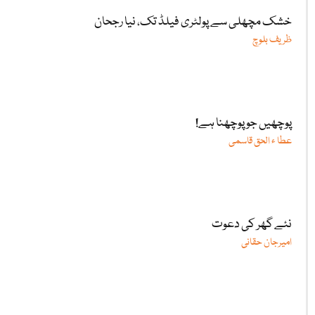
خشک مچھلی سے پولٹری فیلڈ تک، نیا رجحان
ظریف بلوچ
پوچھیں جو پوچھنا ہے!
عطا ء الحق قاسمی
نئے گھر کی دعوت
امیرجان حقانی