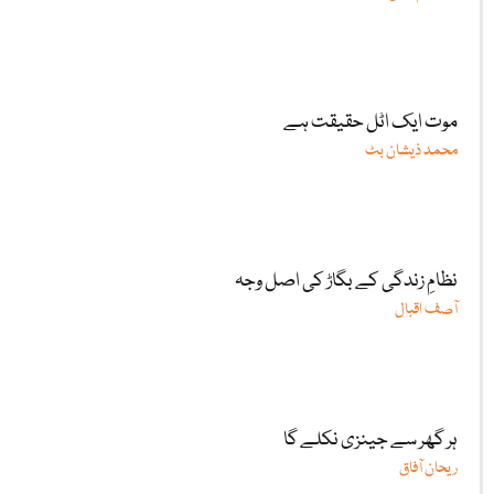
موت ایک اٹل حقیقت ہے
محمد ذیشان بٹ
نظامِ زندگی کے بگاڑ کی اصل وجہ
آصف اقبال
ہر گھر سے جینزی نکلے گا
ریحان آفاق