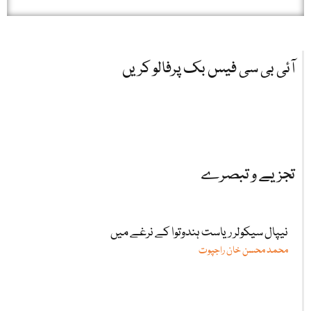
آئی بی سی فیس بک پرفالو کریں
تجزیے و تبصرے
نیپال سیکولر ریاست ہندوتوا کے نرغے میں
محمد محسن خان راجپوت