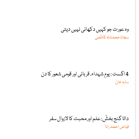
وہ عورت جو کہیں دکھائی نہیں دیتی
سجاداحمدشاہ کاظمی
4 اگست : یومِ شہداء، قربانی اور قومی شعور کا دن
سارہ خان
داتا گنج بخشؒ: علم اور محبت کا لازوال سفر
فیاض احمد رانا