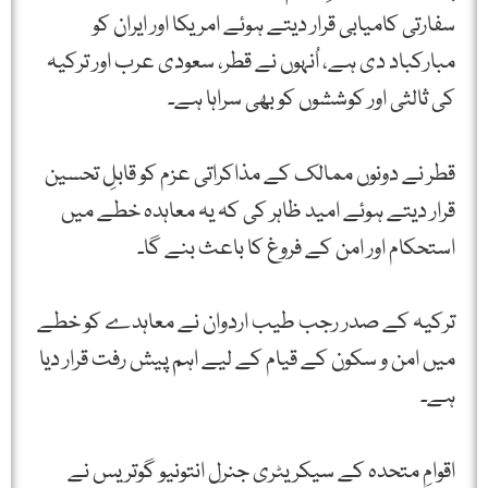
سفارتی کامیابی قرار دیتے ہوئے امریکا اور ایران کو
مبارکباد دی ہے، اُنہوں نے قطر، سعودی عرب اور ترکیہ
کی ثالثی اور کوششوں کو بھی سراہا ہے۔
قطر نے دونوں ممالک کے مذاکراتی عزم کو قابلِ تحسین
قرار دیتے ہوئے امید ظاہر کی کہ یہ معاہدہ خطے میں
استحکام اور امن کے فروغ کا باعث بنے گا۔
ترکیہ کے صدر رجب طیب اردوان نے معاہدے کو خطے
میں امن و سکون کے قیام کے لیے اہم پیش رفت قرار دیا
ہے۔
اقوامِ متحدہ کے سیکریٹری جنرل انتونیو گوتریس نے