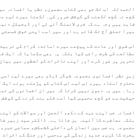
الحمدللہ اب تک جو بھی کتاب مضمون، نظم یا افسانہ میر
کچھ نہ کچھ لکھنے کی کوشش ضرور کی۔ لکھنا میرے لیے مح
شاید یہی وجہ ہے کہ فری لانسنگ آئی ٹی اور ڈیجیٹل دنی
میرا تعلق آج تک قائم ہے اور میں اسے اپنی خوش قسمتی 
اس شوق اور عادت کے پیچھے میرے اساتذۂ کرام کی تربیت 
مطالعے کی طرف راغب کیا بلکہ یہ بھی سکھایا کہ ایک قا
تحریر پر غور کرے اور اپنے تاثرات کو لفظوں میں بیان
زیرِ نظر افسانوی مجموعہ شوگر ڈیڈی بھی میرے لیے اسی 
محترم استاد ہیں، اس لیے اس کتاب کو پڑھتے ہوئے ایک ق
رہا۔ میں یہ دعویٰ نہیں کرتا کہ میں ان افسانوں کی تما
حیثیت سے جو کچھ محسوس کیا اسے قلم بند کرنے کی کوشش 
افسانہ جب اپنے عہد کے دکھ، الجھن اور سوالات کو اپنے
بلکہ معاشرے کا آئینہ بن جاتا ہے۔ ڈاکٹر سید زبیر شاہ
مجموعہ ہے جس میں انسان کی داخلی کشمکش، سماجی جبر، 
ہجرت کا کرب، جدید زندگی کی بےحسی اور جنگ کے اثرات 