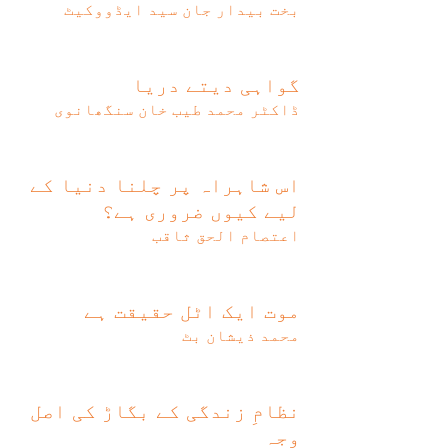
بخت بیدار جان سید ایڈووکیٹ
گواہی دیتے دریا
ڈاکٹر محمد طیب خان سنگھانوی
اس شاہراہ پر چلنا دنیا کے
لیے کیوں ضروری ہے؟
اعتصام الحق ثاقب
موت ایک اٹل حقیقت ہے
محمد ذیشان بٹ
نظامِ زندگی کے بگاڑ کی اصل
وجہ