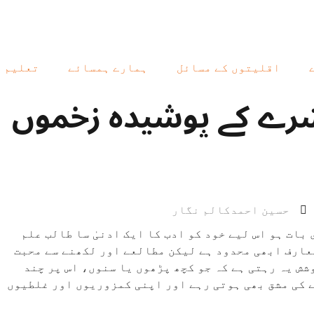
اقلیتوں کے مسائل
ہمارے ہمسائے
تعلیم
رے کے پوشیدہ زخموں
حسین احمد
کالم نگار
بات ہو اس لیے خود کو ادب کا ایک ادنیٰ سا طالب علم
عارف ابھی محدود ہے لیکن مطالعے اور لکھنے سے محبت
شش یہ رہتی ہے کہ جو کچھ پڑھوں یا سنوں، اس پر چند
 کی مشق بھی ہوتی رہے اور اپنی کمزوریوں اور غلطیوں