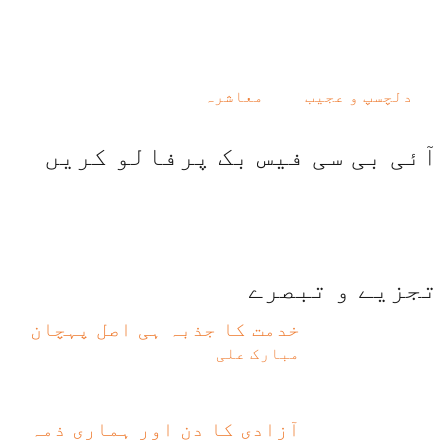
دلچسپ و عجیب
معاشرہ
آئی بی سی فیس بک پرفالو کریں
تجزیے و تبصرے
خدمت کا جذبہ ہی اصل پہچان
مبارک علی
آزادی کا دن اور ہماری ذمہ