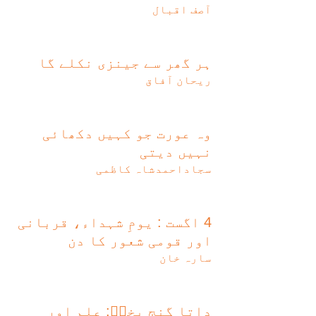
آصف اقبال
ہر گھر سے جینزی نکلے گا
ریحان آفاق
وہ عورت جو کہیں دکھائی
نہیں دیتی
سجاداحمدشاہ کاظمی
4 اگست : یومِ شہداء، قربانی
اور قومی شعور کا دن
سارہ خان
داتا گنج بخشؒ: علم اور