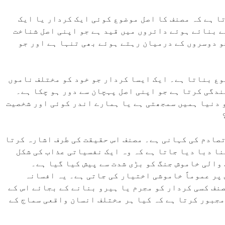
ا ہے کہ مصنف کا اصل موضوع کوئی ایک کردار یا ایک
ے بنائے ہوئے دائروں میں قید ہے جو اپنی اصل شناخت
و دوسروں کے درمیان رہتے ہوئے بھی تنہا ہے اور جو
وع بناتا ہے۔ ایک ایسا کردار جو خود کو مختلف ناموں
ندگی کرتا ہے جو اپنی اصل پہچان سے دور ہو چکا ہے۔
 دنیا ہمیں سمجھتی ہے یا ہمارے اندر کوئی اور شخصیت
صادم کی کہانی ہے۔ مصنف اس حقیقت کی طرف اشارہ کرتا
ا دبا دیا جاتا ہے کہ وہ ایک نفسیاتی عذاب کی شکل
والی خاموش جنگ کو بڑی شدت سے پیش کیا گیا ہے۔
پر عموماً خاموشی اختیار کی جاتی ہے۔ یہ افسانہ
نف کسی کردار کو مجرم یا ہیرو بنانے کے بجائے اس کے
 مجبور کرتا ہے کہ کیا ہر مختلف انسان واقعی سماج کے