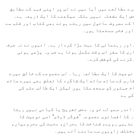
ے مطالعے میں آیا میں نے اس پر اپنی فہم کے مطابق
ض ایک مشغلہ نہیں بلکہ سیکھنے کا ایک ذریعہ ہے۔
ا کے مصروف ماحول میں رہتے ہوئے بھی کتاب اور قلم سے
اور فخر سمجھتا ہوں۔
اور رہنمائی کا بہت بڑا کردار ہے۔ انہوں نے نہ صرف
ری کا سفر اس وقت مکمل ہوتا ہے جب وہ پڑھی ہوئی
 کرنے کی کوشش کرے۔
نوعیت کا ایک مطالعہ رہا۔ اس مجموعے کے خالق میرے
اری کے ساتھ ساتھ ایک شاگرد کا تعلق بھی میرے ساتھ
م جہتوں کو سمجھ سکا ہوں لیکن ایک طالب علم کی
کی ہے
 اندر سمو لے تو وہ محض تفریح یا کہانی نہیں رہتا
 کا افسانوی مجموعہ "شوگر ڈیڈی” اسی نوعیت کا
مذہبی رویے، شناخت کا بحران، محبت کی محرومیاں،
مختلف زاویوں سے سامنے آتے ہیں۔