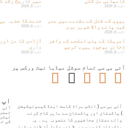
کامیابی مل گئی
میں تاریخ رقم کر
اگست 6, 2026
اگست 6, 2026
بیوی کے قتل کے مقدمے میں عمر
خدمت کا جذبہ ہی
قید پانے والا شوہر بری
اگست 6, 2026
اگست 6, 2026
امریکا کے پاس اسلحے کے وافر
آزادی کا دن اور
ذخائر موجود ہیں، ٹرمپ
داری
اگست 6, 2026
اگست 6, 2026
آئی بی سی تمام سوشل میڈیا نیٹ ورکس پر
اپ 
آئی بی سی ( انڈس براڈ کاسٹ اینڈ کیمونیکیشن
آئی 
تبصرو
) پاکستان اور پاکستان سے باہر کام کرنے
لیٹر 
والے ممتاز صحافیوں کا منصوبہ ہے ۔ یہ
کی تع
پاکستان کا سب سے پہلا اور مکمل آن لائن میڈیا