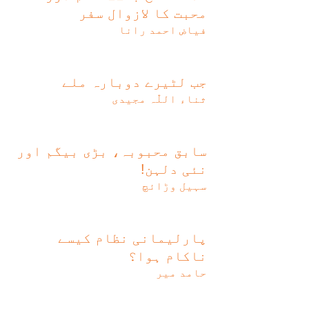
محبت کا لازوال سفر
فیاض احمد رانا
جب لٹیرے دوبارہ ملے
ثناء اللّٰہ مجیدی
سابق محبوبہ، بڑی بیگم اور
نئی دلہن!
سہیل وڑائچ
پارلیمانی نظام کیسے
ناکام ہوا؟
حامد میر