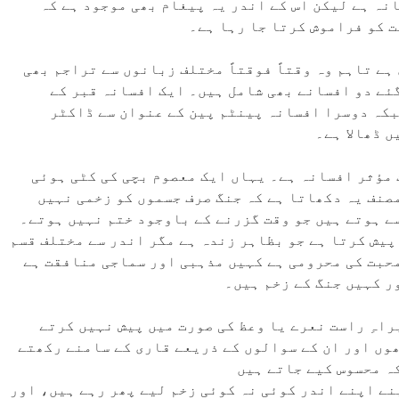
نہ ہے لیکن اس کے اندر یہ پیغام بھی موجود ہے کہ
 کو فراموش کرتا جا رہا ہے۔
ہے تاہم وہ وقتاً فوقتاً مختلف زبانوں سے تراجم بھی
ئے دو افسانے بھی شامل ہیں۔ ایک افسانہ قبر کے
بکہ دوسرا افسانہ پینٹم پین کے عنوان سے ڈاکٹر
 ڈھالا ہے۔
 مؤثر افسانہ ہے۔ یہاں ایک معصوم بچی کی کٹی ہوئی
مصنف یہ دکھاتا ہے کہ جنگ صرف جسموں کو زخمی نہیں
ے ہوتے ہیں جو وقت گزرنے کے باوجود ختم نہیں ہوتے۔
پیش کرتا ہے جو بظاہر زندہ ہے مگر اندر سے مختلف قسم
محبت کی محرومی ہے کہیں مذہبی اور سماجی منافقت ہے
ر کہیں جنگ کے زخم ہیں۔
راہِ راست نعرے یا وعظ کی صورت میں پیش نہیں کرتے
وں اور ان کے سوالوں کے ذریعے قاری کے سامنے رکھتے
ہ محسوس کیے جاتے ہیں
نے اپنے اندر کوئی نہ کوئی زخم لیے پھر رہے ہیں، اور