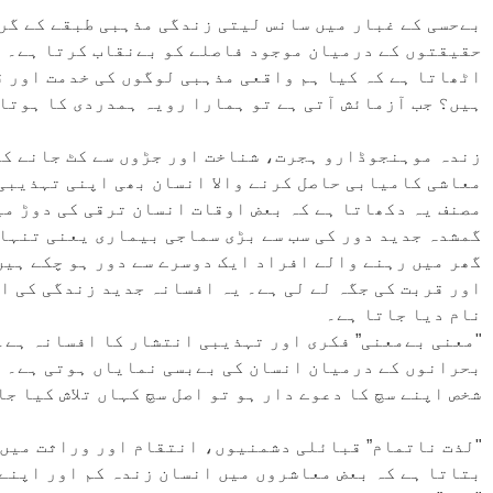
بےحسی کے غبار میں سانس لیتی زندگی مذہبی طبقے کے گر
حقیقتوں کے درمیان موجود فاصلے کو بےنقاب کرتا ہے۔ ق
اٹھاتا ہے کہ کیا ہم واقعی مذہبی لوگوں کی خدمت اور ق
ہیں؟ جب آزمائش آتی ہے تو ہمارا رویہ ہمدردی کا ہوتا
زندہ موہنجوڈارو ہجرت، شناخت اور جڑوں سے کٹ جانے کے 
معاشی کامیابی حاصل کرنے والا انسان بھی اپنی تہذیبی
مصنف یہ دکھاتا ہے کہ بعض اوقات انسان ترقی کی دوڑ می
گمشدہ جدید دور کی سب سے بڑی سماجی بیماری یعنی تنہا
گھر میں رہنے والے افراد ایک دوسرے سے دور ہو چکے ہی
اور قربت کی جگہ لے لی ہے۔ یہ افسانہ جدید زندگی کی اس
نام دیا جاتا ہے۔
"معنی بےمعنی” فکری اور تہذیبی انتشار کا افسانہ ہے۔
بحرانوں کے درمیان انسان کی بےبسی نمایاں ہوتی ہے۔ مص
شخص اپنے سچ کا دعوے دار ہو تو اصل سچ کہاں تلاش کیا ج
"لذت ناتمام” قبائلی دشمنیوں، انتقام اور وراثت میں 
بتاتا ہے کہ بعض معاشروں میں انسان زندہ کم اور اپنے