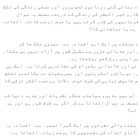
د بنائی گئی رومانوی تصویروں اور عملی زندگی کی تلخ
اری خیر البشر کی زندگی کے ذریعے مصنف یہ سوال
ربانیوں کی قدر کرتے ہیں یا صرف ان سے فائدہ اٹھاتے
 ہے یا تماشائی کا؟
مسئلے پر ایک اہم افسانہ ہے۔ بیرونِ ملک جا کر
 اور جذباتی جڑوں سے مکمل طور پر آزاد نہیں ہو سکتا۔
ں اپنی روح کھو بیٹھتا ہے۔
ئی اور خاندانی بکھراؤ کی نشاندہی کرتا ہے۔ ایک ہی
ں۔ موبائل، اسکرینیں اور مصروفیات نے مکالمے، تعلق
 خاموش تباہی کی طرف توجہ دلاتا ہے جسے اکثر ترقی کا
 اس میں مذہب، سیاست، جنگ، نظریات اور جدید دنیا کے
نف یہ سوال اٹھاتا ہے کہ اگر ہر طرف شور ہو اور ہر
ائے؟
ملنے والی نفرتوں پر ایک گہرا تبصرہ ہے۔ افسانہ یہ
 آباؤ اجداد کی دشمنیوں کا بوجھ زیادہ اٹھاتا ہے۔