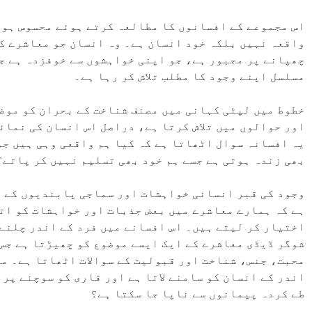
اس مجموعے کے افسانوں کا مطالعہ کرتے ہوئے محسوس ہوت
واقعہ نہیں بلکہ خود انسان ہے۔ وہ انسان جو معاشرے ک
چھپانے پر مجبور ہے، جو اپنی خواہشوں سے خوفزدہ ہے ج
مسلسل اپنے وجود کا مطلب تلاش کر رہا ہے۔
خطوط میں لپٹی کہانی میں مصنف شناخت کے بحران کو موض
اور حوالوں میں تلاش کرتا ہے، دراصل اس انسان کی نمائ
یہ افسانہ سوال اٹھاتا ہے کہ کیا ہم واقعی وہی ہیں جو
بھی زندہ ہوتی ہے جسے ہم خود بھی تسلیم نہیں کر پاتے؟
وجود کی قبر انسانی خواہشات اور سماجی پابندیوں کے ت
ہے کہ ہمارے معاشرے میں بعض جذبات اور خواہشات کو اتن
اختیار کر لیتے ہیں۔ اس افسانے میں فرد کے اندر چلنے 
شوگر ڈیڈی معاشرے کے ایک ایسے موضوع کو چھیڑتا ہے جس 
محبت، جنس، شناخت اور قبولیت کے سوالات اٹھاتا ہے۔ مص
اندر کے انسان کو سامنے لاتا ہے اور قاری کو سوچنے پر
طے کردہ پیمانوں سے ناپا جا سکتا ہے؟