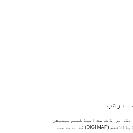
مبرشپ
 انڈس براڈ کاسٹ اینڈ کیمونیکیشن
) ڈیجٹیل میڈیاالائنس (DIGI MAP) کا باقاعدہ