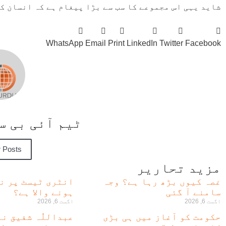
شاید یہی اس مجموعے کا سب سے بڑا پیغام ہے کہ انسان ک
WhatsApp
Email
Print
LinkedIn
Twitter
Facebook
ٹیم آئی بی 
 Posts
مزید تحاریر
غصہ کیوں بڑھ رہا ہے؟ وجہ
انٹری ٹیسٹ پر ن
سامنے آ گئی
ہونے والا ہے؟
اگست 6, 2026
اگست 6, 2026
حکومت کو آغاز میں ہی بڑی
عبداللّٰہ شفیق ن