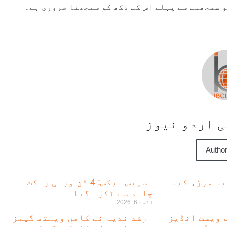
و سمجھنے سے پہلے اس کے دکھ کو سمجھنا ضروری ہے۔
سی اردو نیوز
Author
یا موڑ، کیا
اسپیس ایکس: 4 ٹن وزنی راکٹ
چاند سے ٹکرا گیا
اگست 6, 2026
ے ویسٹ انڈیز
ارشد ندیم نے کامن ویلتھ گیمز