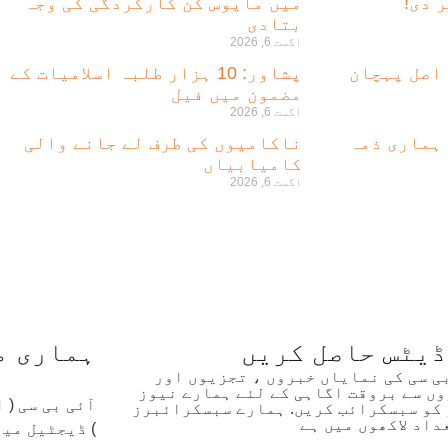
 دی!
میں مایوس کن کارکردگی کی وجہ
بتادی
اگست 6, 2026
 اصل پہچان
پشاور: 10 ہزار طلبہ اسلامیات کے
مضمون میں فیل
اگست 6, 2026
 ہماری ذمہ
ناکامیوں کی طرف لے جانے والی
کامیابیاں
اگست 6, 2026
ڈیٹس حاصل کریں
ہماری م
بی سی کی نمایاں خبروں ، تجزیوں اور
ں سے بروقت اگاہی کے لئے ہمارے نیوز
آئی بی سی (
کو سبسکرائب کریں. ہمارے سبسکرائبرز
داد لاکھوں میں ہے