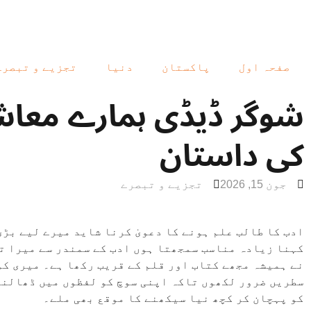
صفحہ اول
پاکستان
دنیا
تجزیے و تبصرے
شوگر ڈیڈی ہمارے معاش
کی داستان
جون 15, 2026
تجزیے و تبصرے
ادب کا طالب علم ہونے کا دعویٰ کرنا شاید میرے لیے بڑی 
کہنا زیادہ مناسب سمجھتا ہوں ادب کے سمندر سے میرا ت
نے ہمیشہ مجھے کتاب اور قلم کے قریب رکھا ہے۔ میری کو
سطریں ضرور لکھوں تاکہ اپنی سوچ کو لفظوں میں ڈھالنے
کو پہچان کر کچھ نیا سیکھنے کا موقع بھی ملے۔