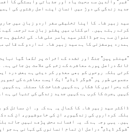
"قبر” والدین سے محبت یاد اور جذباتی وابستگی کا افسا
جدید زندگی کی دوڑ میں انسان اپنے اصل رشتوں کی اہمیت
سید زبیر شاہ کا اپنا تخلیقی سفر اردو زبان میں جاری 
کرتے رہتے ہیں۔ اس کتاب میں پشتو زبان سے ترجمہ کیے گ
عنوان سے ہے جو ڈاکٹر سید یاسر علی شاہ کی تخلیق ہے ج
ہمدرد یوسفزئی کا ہے سید زبیر شاہ نے اردو کے قالب میں
"فینٹم پین” جنگ اور تشدد کے اثرات پر لکھا گیا نہایت
ٹانگ دراصل پورے معاشرے کے زخم کی علامت بن جاتی ہے۔ 
کرتی بلکہ روحوں کو بھی معذور کر دیتی ہے بعض درد ایس
مجموعی طور پر "شوگر ڈیڈی” ایک ایسے معاشرے کی تصویر 
کے بحرانوں کا شکار ہے کہیں شناخت کا مسئلہ ہے کہیں 
کہیں ہجرت کا کرب ہے کہیں جدید زندگی کی تنہائی ہے او
ڈاکٹر سید زبیر شاہ کا کمال یہ ہے کہ وہ ان مسائل کو ب
بلکہ کرداروں کی زندگیوں، ان کی خاموشیوں، ان کے دکھ
ہیں۔ یہی وجہ ہے کہ یہ افسانے محض پڑھے نہیں جاتے بلک
"شوگر ڈیڈی” دراصل ان تمام انسانوں کی کہانی ہے جو اپ