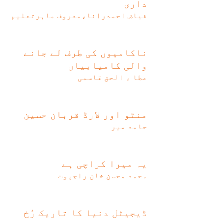
داری
فیاض احمدرانا،معروف ماہرتعلیم
ناکامیوں کی طرف لے جانے
والی کامیابیاں
عطا ء الحق قاسمی
منٹو اور لارڈ قربان حسین
حامد میر
یہ میرا کراچی ہے
محمد محسن خان راجپوت
ڈیجیٹل دنیا کا تاریک رُخ