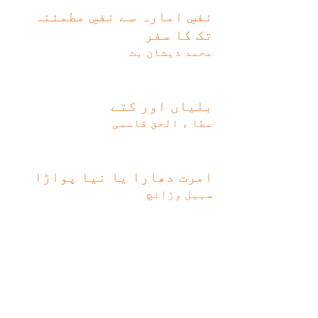
نفسِ امارہ سے نفسِ مطمئنہ
تک کا سفر
محمد ذیشان بٹ
بلیاں اور کتے
عطا ء الحق قاسمی
امرت دھارا یا نیا پواڑا
سہیل وڑائچ