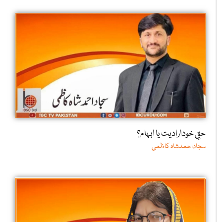
حقِ خودارادیت یا ابہام؟
سجاداحمدشاہ کاظمی