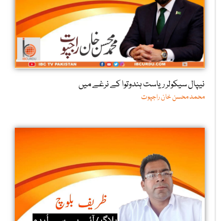
نیپال سیکولر ریاست ہندوتوا کے نرغے میں
محمد محسن خان راجپوت