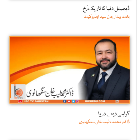
ڈیجیٹل دنیا کا تاریک رُخ
بخت بیدار جان سید ایڈووکیٹ
گواہی دیتے دریا
ڈاکٹر محمد طیب خان سنگھانوی