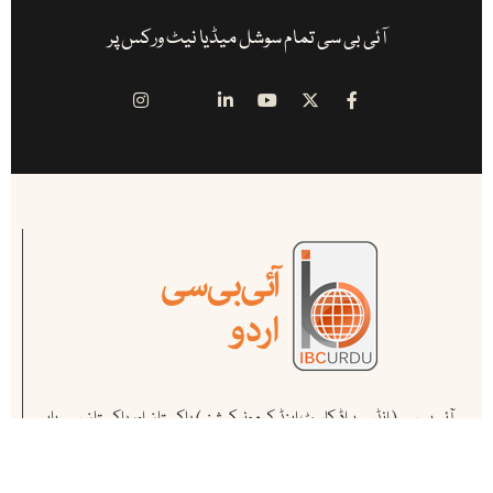
آئی بی سی تمام سوشل میڈیا نیٹ ورکس پر
آئی بی سی ( انڈس براڈ کاسٹ اینڈ کیمونیکیشن ) پاکستان اور پاکستان سے باہر
کام کرنے والے ممتاز صحافیوں کا منصوبہ ہے ۔ یہ پاکستان کا سب سے پہلا اور
مکمل آن لائن میڈیا ہاوس ہے .