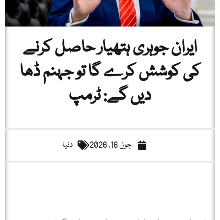
ایران جوہری ہتھیار حاصل کرنے
کی کوشش کرے گا تو جہنم ڈھا
دیں گے: ٹرمپ
جون 16, 2026
دنیا