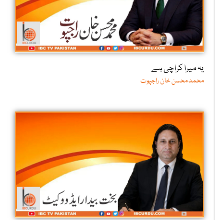
یہ میرا کراچی ہے
محمد محسن خان راجپوت