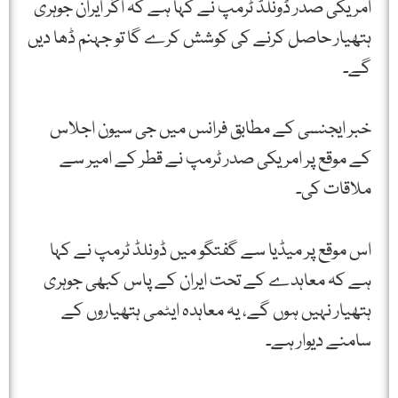
امریکی صدر ڈونلڈ ٹرمپ نے کہا ہے کہ اگر ایران جوہری
ہتھیار حاصل کرنے کی کوشش کرے گا تو جہنم ڈھا دیں
گے۔
خبر ایجنسی کے مطابق فرانس میں جی سیون اجلاس
کے موقع پر امریکی صدر ٹرمپ نے قطر کے امیر سے
ملاقات کی۔
اس موقع پر میڈیا سے گفتگو میں ڈونلڈ ٹرمپ نے کہا
ہے کہ معاہدے کے تحت ایران کے پاس کبھی جوہری
ہتھیار نہیں ہوں گے، یہ معاہدہ ایٹمی ہتھیاروں کے
سامنے دیوار ہے۔