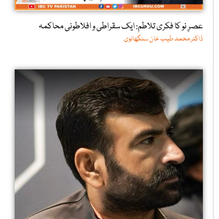
عصرِ نو کا فکری تلاطم: ایک سقراطی و افلاطونی محاکمہ
ڈاکٹر محمد طیب خان سنگھانوی