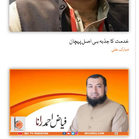
خدمت کا جذبہ ہی اصل پہچان
مبارک علی