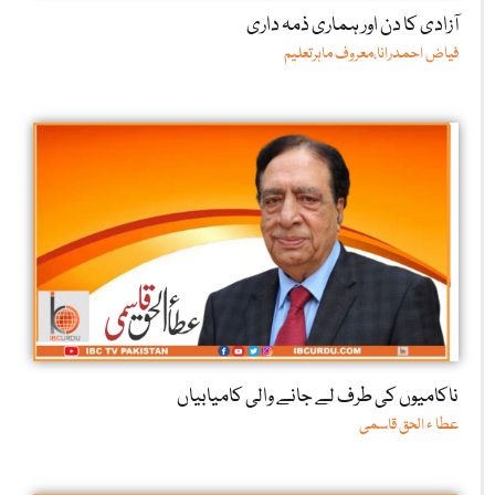
آزادی کا دن اور ہماری ذمہ داری
فیاض احمدرانا،معروف ماہرتعلیم
ناکامیوں کی طرف لے جانے والی کامیابیاں
عطا ء الحق قاسمی