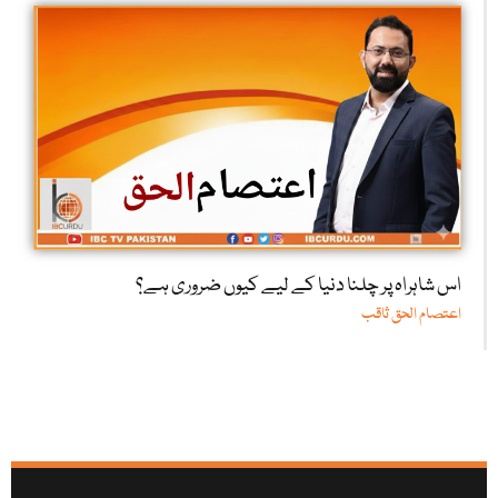
اس شاہراہ پر چلنا دنیا کے لیے کیوں ضروری ہے؟
اعتصام الحق ثاقب