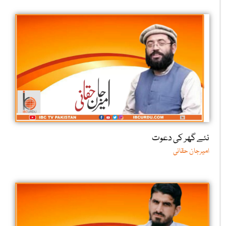
نئے گھر کی دعوت
امیرجان حقانی