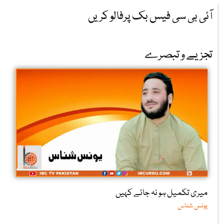
آئی بی سی فیس بک پرفالو کریں
تجزیے و تبصرے
میری تکمیل ہو نہ جائے کہیں
یونس شناس