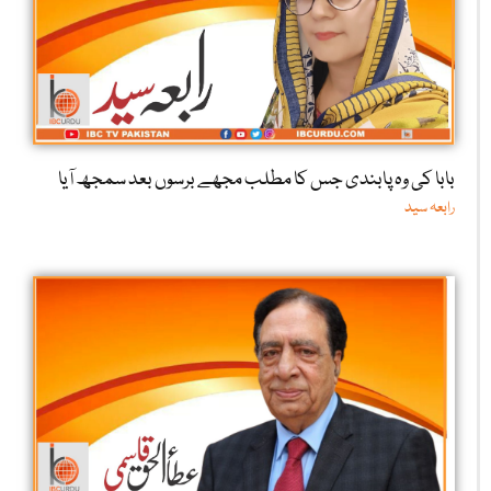
بابا کی وہ پابندی جس کا مطلب مجھے برسوں بعد سمجھ آیا
رابعہ سید