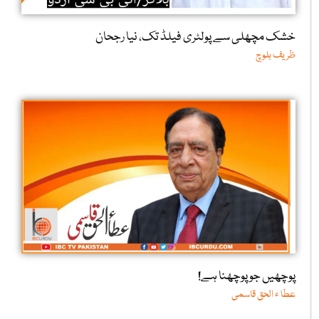
خشک مچھلی سے پولٹری فیلڈ تک، نیا رجحان
ظریف بلوچ
پوچھیں جو پوچھنا ہے!
عطا ء الحق قاسمی