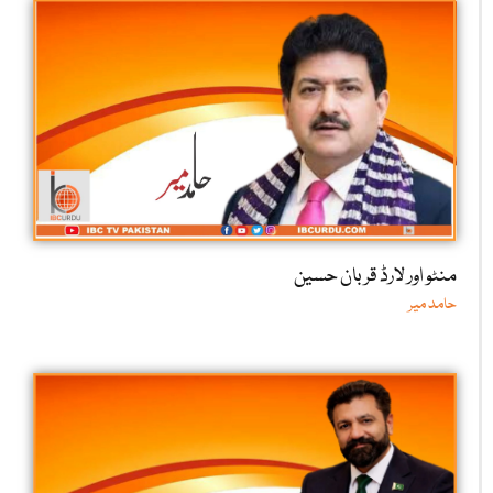
منٹو اور لارڈ قربان حسین
حامد میر