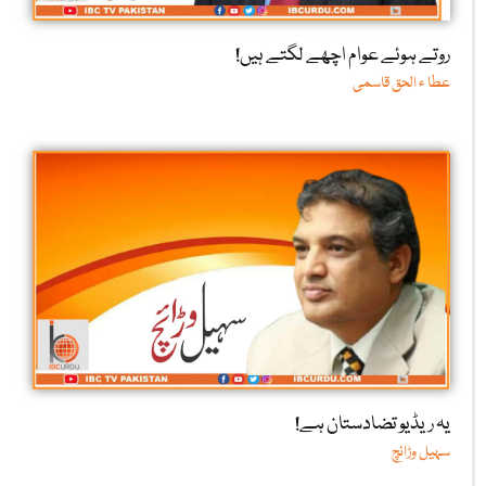
روتے ہوئے عوام اچھے لگتے ہیں!
عطا ء الحق قاسمی
یہ ریڈیو تضادستان ہے!
سہیل وڑائچ