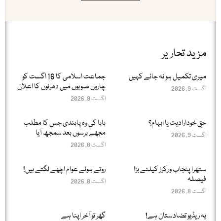
مزید تحاریر
میری تکمیل ہو نہ جائے کہیں
جماعت اسلامی کا 16 اگست کو
چاروں صوبوں میں دھرنوں کا اعلان
اگست 9, 2026
اگست 9, 2026
حقِ خودارادیت یا ابہام؟
بابا کی وہ پابندی جس کا مطلب
مجھے برسوں بعد سمجھ آیا
اگست 9, 2026
اگست 8, 2026
ستھرا پنجاب ورکرز کیلئے بڑا
روتے ہوئے عوام اچھے لگتے ہیں!
فیصلہ
اگست 8, 2026
اگست 8, 2026
یہ ریڈیو تضادستان ہے!
گھر تو آخر اپنا ہے