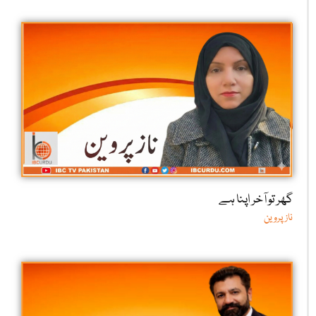
گھر تو آخر اپنا ہے
ناز پروین